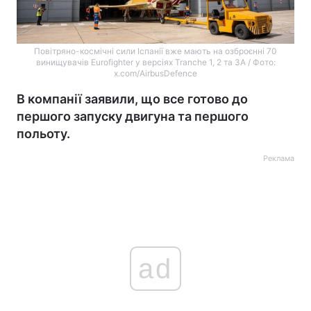
Повітряно-космічні сили Іспанії вже мають на озброєнні 70
винищувачів Eurofighter у версіях Tranche 1, 2 та 3A / Фото:
x.com/AirbusDefence
В компанії заявили, що все готово до
першого запуску двигуна та першого
польоту.
Реклама
ad