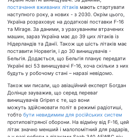
постачання вживаних літаків
мають стартувати
наступного року, а нових - з 2030. Окрім цього,
Україна розраховує на додаткові поставки F-16
та Mirage. За даними, з урахуванням втрачених
машин, зараз Україна має до 39 цих літаків із
Нідерландів та Данії. Також ще шість літаків має
поставити Норвегія, і до 30 винищувачів -
Бельгія. Додається, що Бельгія планує передати
Україні всі 53 винищувачі F-16, хоча скільки з них
будуть у робочому стані – наразі невідомо.
Також ми писали, що авіаційний експерт Богдан
Долінце зауважив, що серед переваг
винищувачів Gripen є те, що вони
можуть здійснювати політ в режимі радіотиші,
тобто
бути невидимим для російських систем
протиповітряної оборони. На відміну від F-16, цей
літак значно менший і малопомітний для радарів,
а у разі роботи з літаками Saab 340 AEW&C він