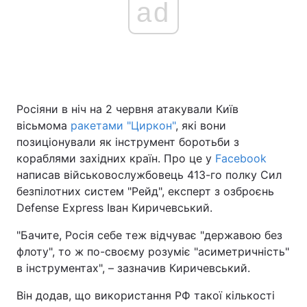
ad
Головна
Війна
Україна
Політика
Росіяни в ніч на 2 червня атакували Київ
Економіка
Світ
вісьмома
ракетами "Циркон"
, які вони
позиціонували як інструмент боротьби з
Спорт
Наука
кораблями західних країн. Про це у
Facebook
написав військовослужбовець 413-го полку Сил
Техно і зв'язок
Лайт
безпілотних систем "Рейд", експерт з озброєнь
Defense Express Іван Киричевський.
Зброя
Інциденти
"Бачите, Росія себе теж відчуває "державою без
Здоров'я
Туризм
флоту", то ж по-своєму розуміє "асиметричність"
в інструментах", – зазначив Киричевський.
Цікавинки
Погода
Він додав, що використання РФ такої кількості
Екологія
Регіони