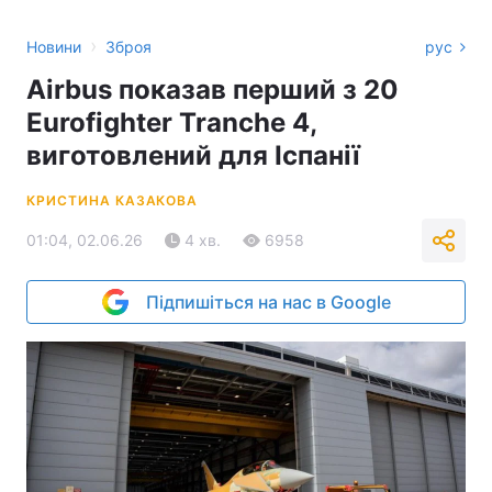
›
Новини
Зброя
рус
Airbus показав перший з 20
Eurofighter Tranche 4,
виготовлений для Іспанії
КРИСТИНА КАЗАКОВА
01:04, 02.06.26
4 хв.
6958
Підпишіться на нас в Google