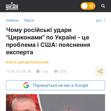
›
Новини
Зброя
рус
Чому російські удари
"Цирконами" по Україні - це
проблема і США: пояснення
експерта
НІКІТА ШЕНДЕРОВСЬКИЙ
11:18, 02.06.26
3 хв.
2235
Підпишіться на нас в Google