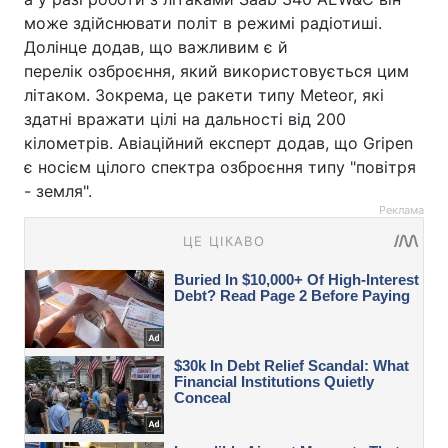
може здійснювати політ в режимі радіотиші.
Долінце додав, що важливим є й
перелік озброєння, який використовується цим
літаком. Зокрема, це ракети типу Meteor, які
здатні вражати цілі на дальності від 200
кілометрів. Авіаційний експерт додав, що Gripen
є носієм цілого спектра озброєння типу "повітря
- земля".
Реклама