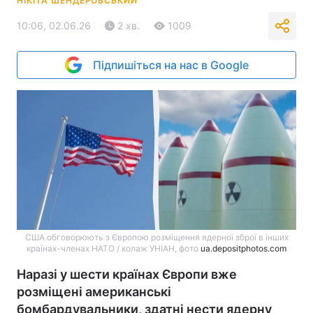
НІКІТА ШЕНДЕРОВСЬКИЙ
10:06, 02.06.26
2 хв.
1009
Підпишіться на нас в Google
США обговорюють з Європою розміщення ядерної зброї в інших
країнах-членах НАТО / колаж УНІАН, фото
ua.depositphotos.com
Наразі у шести країнах Європи вже
розміщені американські
бомбардувальники, здатні нести ядерну