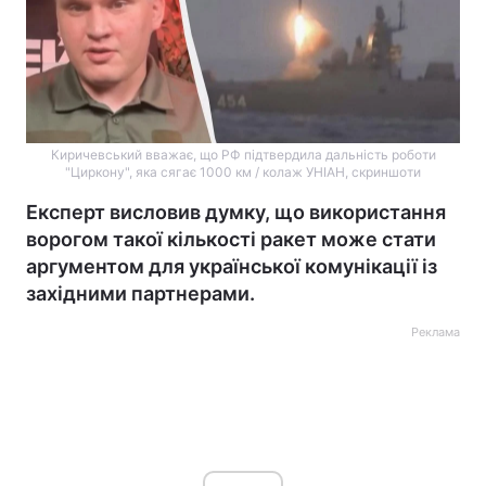
Киричевський вважає, що РФ підтвердила дальність роботи
"Циркону", яка сягає 1000 км / колаж УНІАН, скриншоти
Експерт висловив думку, що використання
ворогом такої кількості ракет може стати
аргументом для української комунікації із
західними партнерами.
Реклама