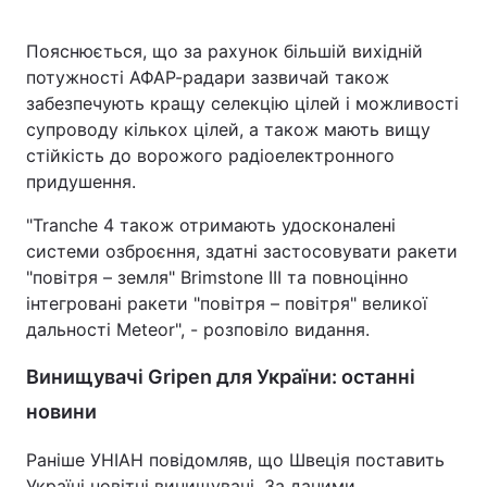
Пояснюється, що за рахунок більшій вихідній
потужності АФАР-радари зазвичай також
забезпечують кращу селекцію цілей і можливості
супроводу кількох цілей, а також мають вищу
стійкість до ворожого радіоелектронного
придушення.
"Tranche 4 також отримають удосконалені
системи озброєння, здатні застосовувати ракети
"повітря – земля" Brimstone III та повноцінно
інтегровані ракети "повітря – повітря" великої
дальності Meteor", - розповіло видання.
Винищувачі Gripen для України: останні
новини
Раніше УНІАН повідомляв, що Швеція поставить
Україні новітні винищувачі. За даними,