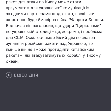
ракет для атаки по Києву може стати
аргументом для української комунікації із
Лонгріди
західними партнерами щодо того, наскільки
жорсткою буде ймовірна війна РФ проти Європи.
Відео з Youtube
Статті
Водночас він наголосив, що удари "Цирконами"
по українській столиці – це, зокрема, і проблема
Інтерв'ю
Думки
для США. Оскільки якщо Білий дім не здатен
зупиняти російські ракети над Україною, то
Архів
Вакансії
пізніше він не зможе протидіяти китайським
ракетам, які атакуватимуть їх кораблі у Тихому
Контакти
океані.
Послуги
ВІДЕО ДНЯ