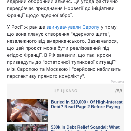
ядерний оборонний альянс. Ця угода фактично
передбачає приєднання Норвегії до ініціативи
Франції щодо ядерної зброї.
У Росії ж раніше
звинувачували Європу
у тому,
що вона планує створення "ядерного щита",
незалежного від американського. Зазначалося,
що цей проєкт може бути реалізований під
егідою Франції. В РФ заявили, що такі кроки
призведуть до "остаточної тупикової ситуації"
між Європою та Москвою і "серйозно наблизить
перспективу прямого конфлікту".
Реклама