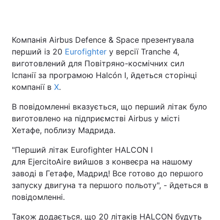
Компанія Airbus Defence & Space презентувала
перший із 20
Eurofighter
у версії Tranche 4,
виготовлений для Повітряно-космічних сил
Іспанії за програмою Halcón I, йдеться сторінці
компанії в
X
.
В повідомленні вказується, що перший літак було
виготовлено на підприємстві Airbus у місті
Хетафе, поблизу Мадрида.
"Перший літак Eurofighter HALCON I
для EjercitoAire вийшов з конвеєра на нашому
заводі в Гетафе, Мадрид! Все готово до першого
запуску двигуна та першого польоту", - йдеться в
повідомленні.
Також додається, що 20 літаків HALCON будуть