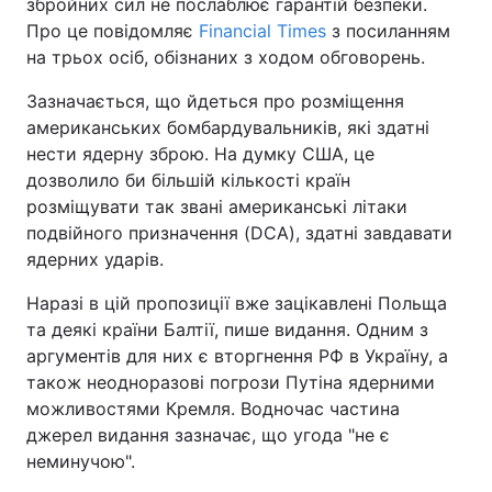
збройних сил не послаблює гарантій безпеки.
Про це повідомляє
Financial Times
з посиланням
на трьох осіб, обізнаних з ходом обговорень.
Зазначається, що йдеться про розміщення
американських бомбардувальників, які здатні
нести ядерну зброю. На думку США, це
дозволило би більшій кількості країн
розміщувати так звані американські літаки
подвійного призначення (DCA), здатні завдавати
ядерних ударів.
Наразі в цій пропозиції вже зацікавлені Польща
та деякі країни Балтії, пише видання. Одним з
аргументів для них є вторгнення РФ в Україну, а
також неодноразові погрози Путіна ядерними
можливостями Кремля. Водночас частина
джерел видання зазначає, що угода "не є
неминучою".