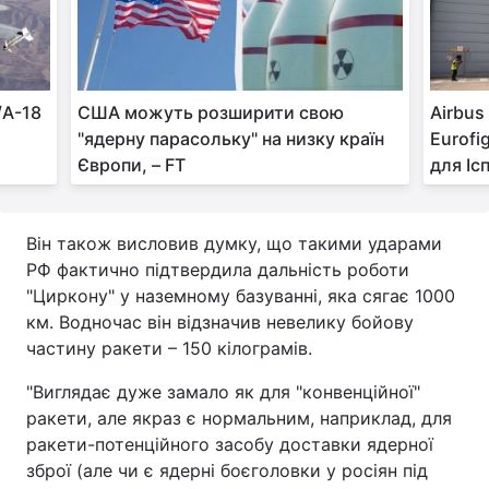
/A-18
США можуть розширити свою
Airbus
"ядерну парасольку" на низку країн
Eurofi
Європи, – FT
для Ісп
Він також висловив думку, що такими ударами
РФ фактично підтвердила дальність роботи
"Циркону" у наземному базуванні, яка сягає 1000
км. Водночас він відзначив невелику бойову
частину ракети – 150 кілограмів.
"Виглядає дуже замало як для "конвенційної"
ракети, але якраз є нормальним, наприклад, для
ракети-потенційного засобу доставки ядерної
зброї (але чи є ядерні боєголовки у росіян під