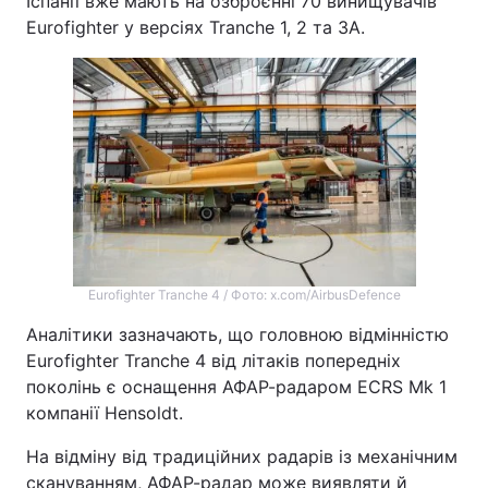
Іспанії вже мають на озброєнні 70 винищувачів
Eurofighter у версіях Tranche 1, 2 та 3A.
Eurofighter Tranche 4 / Фото: x.com/AirbusDefence
Аналітики зазначають, що головною відмінністю
Eurofighter Tranche 4 від літаків попередніх
поколінь є оснащення АФАР-радаром ECRS Mk 1
компанії Hensoldt.
На відміну від традиційних радарів із механічним
скануванням, АФАР-радар може виявляти й