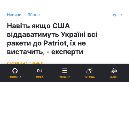
›
Новини
Зброя
рус
Навіть якщо США
віддаватимуть Україні всі
ракети до Patriot, їх не
вистачить, - експерти
КАТЕРИНА ГІРНИК
RU
10:21, 07.06.26
2 хв.
2227
МОВА
ГОЛОВНА
РОЗДІЛИ
ПОГОДА
ЛАЙТ
Підпишіться на нас в Google