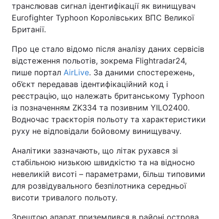
транслював сигнал ідентифікації як винищувач
Eurofighter Typhoon Королівських ВПС Великої
Британії.
Про це стало відомо після аналізу даних сервісів
відстеження польотів, зокрема Flightradar24,
пише портал
AirLive
. За даними спостережень,
об’єкт передавав ідентифікаційний код і
реєстрацію, що належать британському Typhoon
із позначенням ZK334 та позивним YILO2400.
Водночас траєкторія польоту та характеристики
руху не відповідали бойовому винищувачу.
Аналітики зазначають, що літак рухався зі
стабільною низькою швидкістю та на відносно
невеликій висоті – параметрами, більш типовими
для розвідувального безпілотника середньої
висоти тривалого польоту.
Зрештою апарат приземлився в районі острова