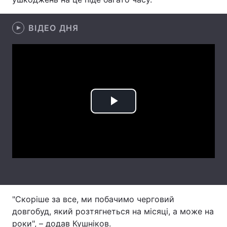
Лонгріди
ВІДЕО ДНЯ
Відео з Youtube
Статті
Інтерв'ю
Думки
Архів
Вакансії
Play
Контакти
Video
Послуги
"Скоріше за все, ми побачимо черговий
довгобуд, який розтягнеться на місяці, а може на
роки", – додав Кушніков.