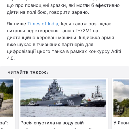
що про повноцінні зразки, які могли б ефективно
діяти на полі бою, говорити зарано.
Як пише
Times of India
, Індія також розглядає
питання перетворення танків Т-72М1 на
дистанційно керовані машини. Індійська армія
вже шукає вітчизняних партнерів для
цифровізації цього танка в рамках конкурсу Aditi
4.0.
ЧИТАЙТЕ ТАКОЖ:
ра":
Росія спустила на воду свій
У Япон