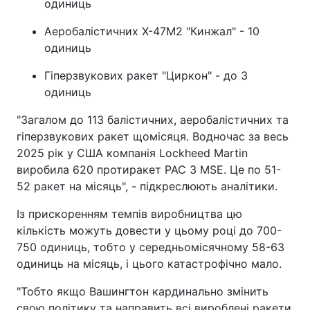
одиниць
Тема оформлення
Аеробалістичних Х-47М2 "Кинжал" - 10
одиниць
Гіперзвукових ракет "Циркон" - до 3
одиниць
"Загалом до 113 балістичних, аеробалістичних та
гіперзвукових ракет щомісяця. Водночас за весь
2025 рік у США компанія Lockheed Martin
виробила 620 протиракет PAC 3 MSE. Це по 51-
52 ракет на місяць", - підкреслюють аналітики.
Із прискоренням темпів виробництва цю
кількість можуть довести у цьому році до 700-
750 одиниць, тобто у середньомісячному 58-63
одиниць на місяць, і цього катастрофічно мало.
"Тобто якщо Вашингтон кардинально змінить
свою політику та направить всі вироблені ракети