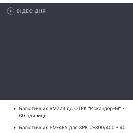
Лонгріди
ВІДЕО ДНЯ
Відео з Youtube
Статті
Інтерв'ю
Думки
Архів
Вакансії
Контакти
Послуги
Балістичних 9М723 до ОТРК "Искандер-М" -
60 одиниць
Балістичних РМ-48У для ЗРК С-300/400 - 40