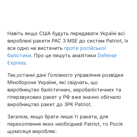
Головна
Війна
Навіть якщо США будуть передавати Україні всі
Україна
Політика
вироблені ракети PAC 3 MSE до систем Patriot, їх
все одно не вистачить
проти російської
Економіка
Світ
балістики
. Про це пишуть аналітики
Defense
Express
.
Спорт
Наука
Так,останні дані Головного управління розвідки
Техно і зв'язок
Лайт
Міноборони України, які свідчать, що
виробництво балістичних, аеробалістичних та
Зброя
Інциденти
гіперзвукових ракет у РФ вже значно обігнало
виробництво ракет до ЗРК Patriot.
Здоров'я
Туризм
Загалом, якщо брати лише ті ракети, для
Цікавинки
Погода
перехоплення яких необхідний Patriot, то Росія
щомісяця виробляє:
Екологія
Регіони