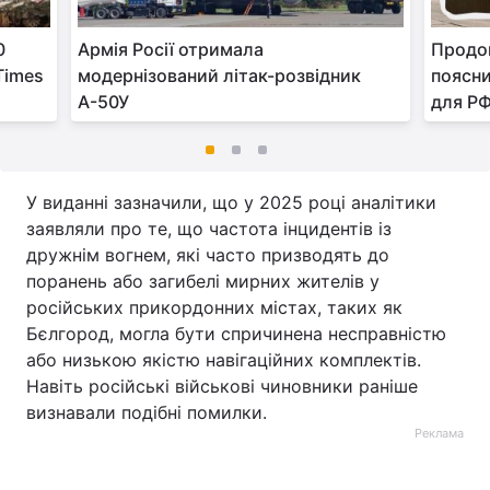
0
Армія Росії отримала
Продов
 Times
модернізований літак-розвідник
поясни
А-50У
для Р
У виданні зазначили, що у 2025 році аналітики
заявляли про те, що частота інцидентів із
дружнім вогнем, які часто призводять до
поранень або загибелі мирних жителів у
російських прикордонних містах, таких як
Бєлгород, могла бути спричинена несправністю
або низькою якістю навігаційних комплектів.
Навіть російські військові чиновники раніше
визнавали подібні помилки.
Реклама