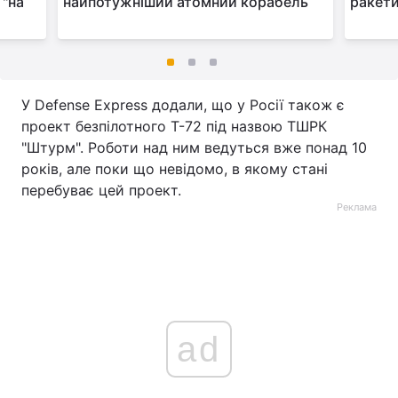
 "на
найпотужніший атомний корабель
ракети
У Defense Express додали, що у Росії також є
проект безпілотного Т-72 під назвою ТШРК
"Штурм". Роботи над ним ведуться вже понад 10
років, але поки що невідомо, в якому стані
перебуває цей проект.
Реклама
ad