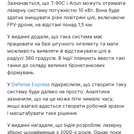
Зазначається, що Т-90С і Arjun можуть отримати
лазерну систему потужністю 10 кВт. Вона буде
здатна знищувати різні повітряні цілі, включаючи
FPV-дрони, на відстані понад 1,5 км.
У виданні додали, що така система має
працювати на базі штучного інтелекту та мати
можливість виявляти й відстежувати цілі в
радіусі 360 градусів. В Індії планують ввести такі
танки до складу великих бронетанкових
формувань.
У
Defense Express
підкреслили, що створити таку
систему буде далеко не просто. Аналітики
зазначили, що на це може піти чимало часу,
якщо взагалі вдасться створити робочий зразок
і масштабувати таке рішення.
У виданні нагадали, що Індія розробляє лазерну
зброю щонайменше з 2000-х років. Однак поки