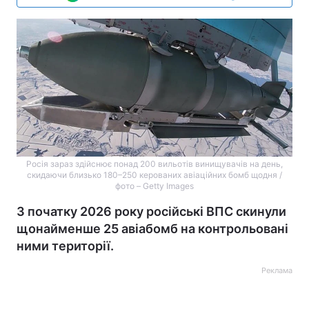
Росія зараз здійснює понад 200 вильотів винищувачів на день,
скидаючи близько 180–250 керованих авіаційних бомб щодня /
фото – Getty Images
З початку 2026 року російські ВПС скинули
щонайменше 25 авіабомб на контрольовані
ними території.
Реклама