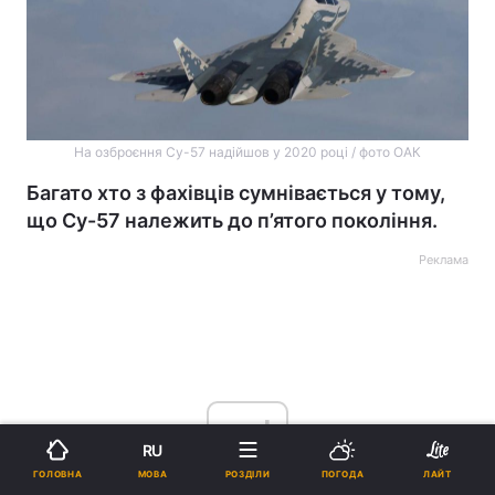
На озброєння Су-57 надійшов у 2020 році / фото ОАК
Багато хто з фахівців сумнівається у тому,
що Су-57 належить до п’ятого покоління.
Реклама
ad
RU
МОВА
ГОЛОВНА
РОЗДІЛИ
ПОГОДА
ЛАЙТ