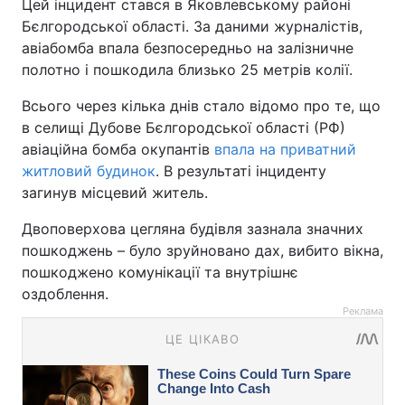
Цей інцидент стався в Яковлевському районі
Бєлгородської області. За даними журналістів,
авіабомба впала безпосередньо на залізничне
полотно і пошкодила близько 25 метрів колії.
Всього через кілька днів стало відомо про те, що
в селищі Дубове Бєлгородської області (РФ)
авіаційна бомба окупантів
впала на приватний
житловий будинок
. В результаті інциденту
загинув місцевий житель.
Двоповерхова цегляна будівля зазнала значних
пошкоджень – було зруйновано дах, вибито вікна,
пошкоджено комунікації та внутрішнє
оздоблення.
Реклама