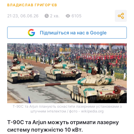
ВЛАДИСЛАВ ГРИГОР'ЄВ
21:23, 06.06.26
2 хв.
6105
Підпишіться на нас в Google
Т-90С та Arjun планують оснастити лазерними установками з
штучним інтелектом / фото - wikipedia.org
Т-90C та Arjun можуть отримати лазерну
систему потужністю 10 кВт.