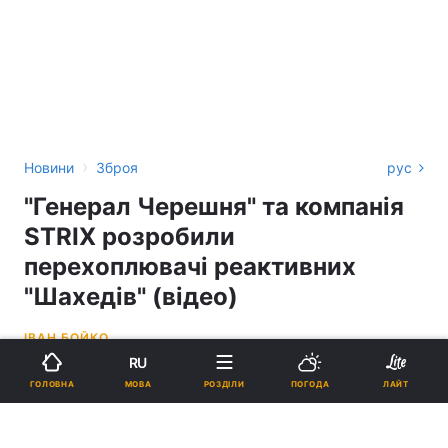
›
Новини
Зброя
рус
"Генерал Черешня" та компанія
STRIX розробили
перехоплювачі реактивних
"Шахедів" (відео)
ІВАН БОЙКО
RU
16:31, 03.06.26
2 хв.
5089
МОВА
ГОЛОВНА
РОЗДІЛИ
ПОГОДА
ЛАЙТ
Підпишіться на нас в Google