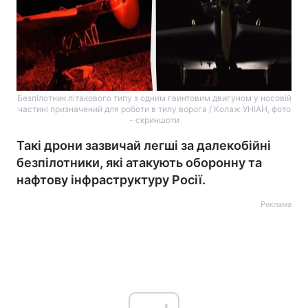
Безпілотник літакового типу з одним гвинтовим двигуном у носовій
частині призначений для роботи в тилу ворога / Колаж УНІАН, фото
- скриншоти
Такі дрони зазвичай легші за далекобійні
безпілотники, які атакують оборонну та
нафтову інфраструктуру Росії.
Реклама