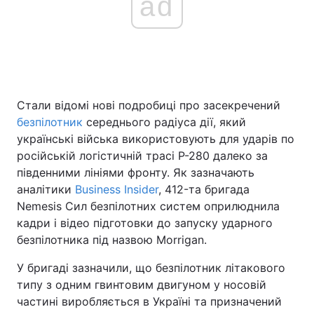
ad
Головна
Війна
Україна
Політика
Стали відомі нові подробиці про засекречений
безпілотник
середнього радіуса дії, який
Економіка
Світ
українські війська використовують для ударів по
Спорт
Наука
російській логістичній трасі Р-280 далеко за
південними лініями фронту. Як зазначають
Техно і зв'язок
Лайт
аналітики
Business Insider
, 412-та бригада
Nemesis Сил безпілотних систем оприлюднила
Зброя
Інциденти
кадри і відео підготовки до запуску ударного
безпілотника під назвою Morrigan.
Здоров'я
Туризм
У бригаді зазначили, що безпілотник літакового
Цікавинки
Погода
типу з одним гвинтовим двигуном у носовій
частині виробляється в Україні та призначений
Екологія
Регіони