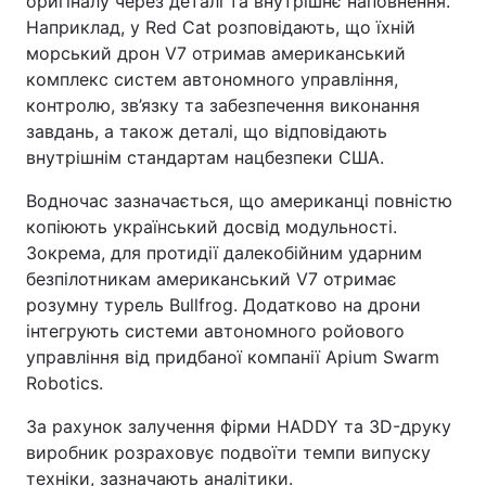
оригіналу через деталі та внутрішнє наповнення.
Наприклад, у Red Cat розповідають, що їхній
морський дрон V7 отримав американський
комплекс систем автономного управління,
контролю, зв’язку та забезпечення виконання
завдань, а також деталі, що відповідають
внутрішнім стандартам нацбезпеки США.
Водночас зазначається, що американці повністю
копіюють український досвід модульності.
Зокрема, для протидії далекобійним ударним
безпілотникам американський V7 отримає
розумну турель Bullfrog. Додатково на дрони
інтегрують системи автономного ройового
управління від придбаної компанії Apium Swarm
Robotics.
За рахунок залучення фірми HADDY та 3D-друку
виробник розраховує подвоїти темпи випуску
техніки, зазначають аналітики.