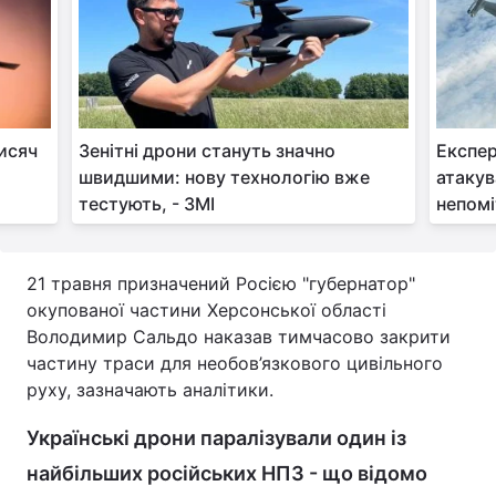
тисяч
Зенітні дрони стануть значно
Експер
швидшими: нову технологію вже
атакув
тестують, - ЗМІ
непом
21 травня призначений Росією "губернатор"
окупованої частини Херсонської області
Володимир Сальдо наказав тимчасово закрити
частину траси для необов’язкового цивільного
руху, зазначають аналітики.
Українські дрони паралізували один із
найбільших російських НПЗ - що відомо