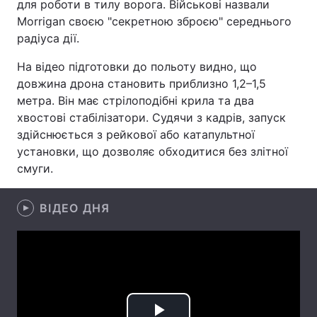
для роботи в тилу ворога. Військові назвали
Morrigan своєю "секретною зброєю" середнього
Лонгріди
радіуса дії.
На відео підготовки до польоту видно, що
Відео з Youtube
Статті
довжина дрона становить приблизно 1,2–1,5
Інтерв'ю
Думки
метра. Він має стрілоподібні крила та два
хвостові стабілізатори. Судячи з кадрів, запуск
Архів
Вакансії
здійснюється з рейкової або катапультної
установки, що дозволяє обходитися без злітної
Контакти
смуги.
Послуги
ВІДЕО ДНЯ