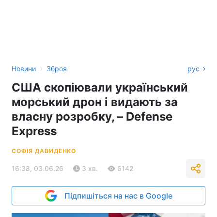
›
Новини
Зброя
рус
США скопіювали український
морський дрон і видають за
власну розробку, – Defense
Express
СОФІЯ ДАВИДЕНКО
16:38, 03.06.26
3 хв.
6142
Підпишіться на нас в Google