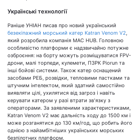
Українські технології
Раніше УНІАН писав про новий український
безекіпажний морський катер Katran Venom V2
,
який розробила компанія MAC HUB. Головною
особливістю платформи є надзвичайно потужне
озброєння: на борту можуть розміщуватися FPV-
дрони, малі торпеди, кулемети, ПЗРК Piorun та
інші бойові системи. Також катер оснащений
засобами РЕБ, розвідки, тепловими пастками та
штучним інтелектом, який здатний самостійно
виявляти цілі, ухилятися від загроз і навіть
керувати катером у разі втрати зв'язку з
операторами. За заявленими характеристиками,
Katran Venom V2 має дальність ходу до 1500 км і
може розганятися до 130 км/год, що робить його
однією з найамбітніших українських морських
безпілотних платформ.