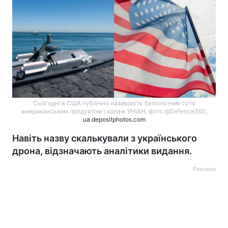
Cьогодні в США публічно називають безпілотник суто
американським продуктом \ колаж УНІАН, фото @Defence360,
ua.depositphotos.com
Навіть назву скалькували з українського
дрона, відзначають аналітики видання.
Реклама