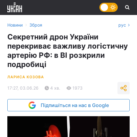
›
Новини
Зброя
рус
Секретний дрон України
перекриває важливу логістичну
артерію РФ: в BI розкрили
подробиці
ЛАРИСА КОЗОВА
17:27, 03.06.26
4 хв.
1973
Підпишіться на нас в Google