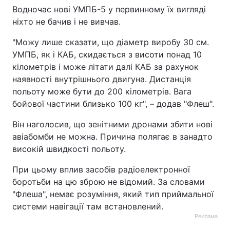
Водночас нові УМПБ-5 у первинному їх вигляді
Тема оформлення
ніхто не бачив і не вивчав.
"Можу лише сказати, що діаметр виробу 30 см.
УМПБ, як і КАБ, скидається з висоти понад 10
кілометрів і може літати далі КАБ за рахунок
наявності внутрішнього двигуна. Дистанція
польоту може бути до 200 кілометрів. Вага
бойової частини близько 100 кг", – додав "Флеш".
Він наголосив, що зенітними дронами збити нові
авіабомби не можна. Причина полягає в занадто
високій швидкості польоту.
При цьому вплив засобів радіоелектронної
боротьби на цю зброю не відомий. За словами
"Флеша", немає розуміння, який тип приймальної
системи навігації там встановлений.
Реклама