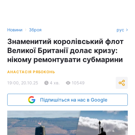
›
Новини
Зброя
рус
Знаменитий королівський флот
Великої Британії долає кризу:
нікому ремонтувати субмарини
АНАСТАСІЯ РЯБОКОНЬ
19:00, 20.10.25
4 хв.
10549
Підпишіться на нас в Google