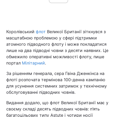
Королівський
флот
Великої Британії зіткнувся з
масштабною проблемою у сфері підтримки
атомного підводного флоту і може покладатися
лише на два підводні човни з десяти наявних. Це
обмежило оперативні можливості флоту, пише
портал
Мілітарний
.
За рішенням генерала, сера Гвіна Дженкінса на
флоті розпочата термінова 100-денна кампанію
для усунення системних затримок у технічному
обслуговуванні підводних човнів.
Видання додало, що флот Великої Британії має у
своєму складі десять підводних човнів: п’ять
багатоцільових типу Astute і чотири носії