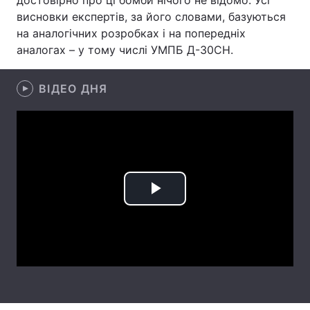
достовірно про ці бомби нічого не відомо. Усі
висновки експертів, за його словами, базуються
Лонгріди
на аналогічних розробках і на попередніх
аналогах – у тому числі УМПБ Д-30СН.
Відео з Youtube
Статті
ВІДЕО ДНЯ
Інтерв'ю
Думки
Архів
Вакансії
Контакти
Послуги
Play
Video