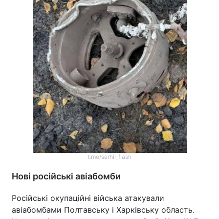
t.me/serhii_flash
Нові російські авіабомби
Російські окупаційні війська атакували
авіабомбами Полтавську і Харківську область.