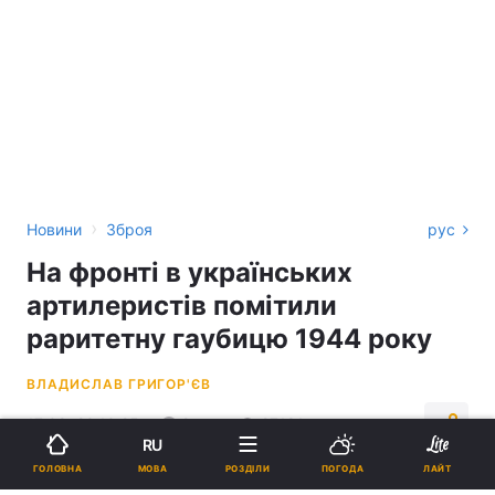
›
Новини
Зброя
рус
На фронті в українських
артилеристів помітили
раритетну гаубицю 1944 року
ВЛАДИСЛАВ ГРИГОР'ЄВ
17:09, 20.10.25
2 хв.
27191
RU
МОВА
ГОЛОВНА
РОЗДІЛИ
ПОГОДА
ЛАЙТ
Підпишіться на нас в Google