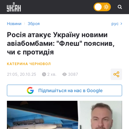
›
Новини
Зброя
рус
Росія атакує Україну новими
авіабомбами: "Флеш" пояснив,
чи є протидія
КАТЕРИНА ЧЕРНОВОЛ
21:05, 20.10.25
2 хв.
3087
Підпишіться на нас в Google