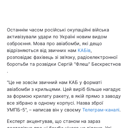
Головна
Війна
Останнім часом російські окупаційні війська
активізували удари по Україні новим видом
Україна
Політика
озброєння. Мова про авіабомби, які дещо
Економіка
Світ
відрізняються від звичних нам
КАБів
,
розповідає фахівець зі зв’язку, радіоелектронної
Спорт
Наука
боротьби та розвідки Сергій "Флеш" Бескрестнов
.
Техно і зв'язок
Лайт
"Це не зовсім звичний нам КАБ у форматі
Зброя
Інциденти
авіабомби з крильцями. Цей виріб більше нагадує
за формою крилату ракету, в якій прямо з заводу
Здоров'я
Туризм
все зібрано в одному корпусі. Назва зброї
УМПБ-5", – написав він у своєму
Телеграм-каналі
.
Цікавинки
Погода
Експерт акцентував, що станом на зараз
Екологія
Регіони