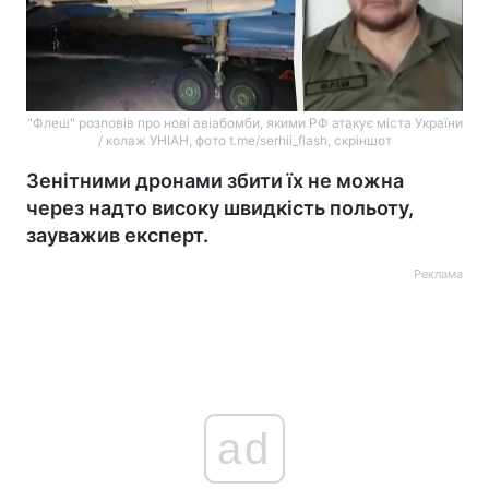
"Флеш" розповів про нові авіабомби, якими РФ атакує міста України
/ колаж УНІАН, фото t.me/serhii_flash, скріншот
Зенітними дронами збити їх не можна
через надто високу швидкість польоту,
зауважив експерт.
Реклама
ad