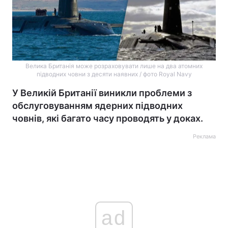
Велика Британія може розраховувати лише на два атомних
підводних човни з десяти наявних / фото Royal Navy
У Великій Британії виникли проблеми з
обслуговуванням ядерних підводних
човнів, які багато часу проводять у доках.
Реклама
ad