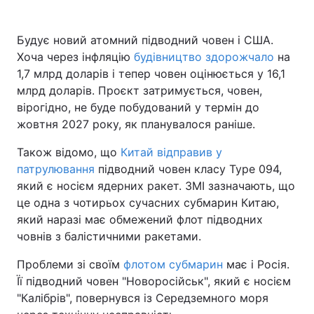
Будує новий атомний підводний човен і США.
Хоча через інфляцію
будівництво здорожчало
на
1,7 млрд доларів і тепер човен оцінюється у 16,1
млрд доларів. Проєкт затримується, човен,
вірогідно, не буде побудований у термін до
жовтня 2027 року, як планувалося раніше.
Також відомо, що
Китай відправив у
патрулювання
підводний човен класу Type 094,
який є носієм ядерних ракет. ЗМІ зазначають, що
це одна з чотирьох сучасних субмарин Китаю,
який наразі має обмежений флот підводних
човнів з балістичними ракетами.
Проблеми зі своїм
флотом субмарин
має і Росія.
Її підводний човен "Новоросійськ", який є носієм
"Калібрів", повернувся із Середземного моря