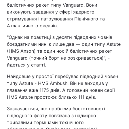
балістичних ракет типу Vanguard. Вони
виконують завдання у сфері ядерного
стримування і патрулювання Північного та
Атлантичного океанів.
"Однак на практиці з десяти підводних човнів
боєздатними нині є лише два — один типу Astute
(HMS Anson) та один носій балістичних ракет
Vanguard (точний борт не розкривається)", -
йдеться у статті.
Найдовше у простої перебуває підводний човен
типу Astute - HMS Ambush. Він не виходив у
плавання вже 1175 днів. А головний човен серії
HMS Astute простоює близько 111 днів.
Зазначається, що проблема боєготовності
підводного флоту пов’язана з надмірно
тривалими термінами технічного