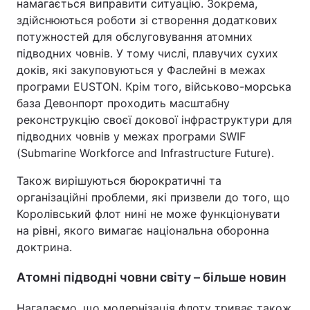
намагається виправити ситуацію. Зокрема,
здійснюються роботи зі створення додаткових
потужностей для обслуговування атомних
підводних човнів. У тому числі, плавучих сухих
доків, які закуповуються у Фаслейні в межах
програми EUSTON. Крім того, військово-морська
база Девонпорт проходить масштабну
реконструкцію своєї докової інфраструктури для
підводних човнів у межах програми SWIF
(Submarine Workforce and Infrastructure Future).
Також вирішуються бюрократичні та
організаційні проблеми, які призвели до того, що
Королівський флот нині не може функціонувати
на рівні, якого вимагає національна оборонна
доктрина.
Атомні підводні човни світу – більше новин
Нагадаємо, що модернізація флоту триває також