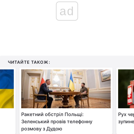
ad
ЧИТАЙТЕ ТАКОЖ:
Ракетний обстріл Польщі:
Рух че
Зеленський провів телефонну
зупине
розмову з Дудою