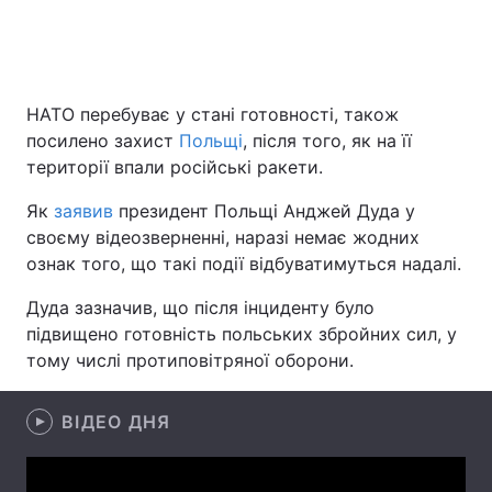
Головна
Війна
НАТО перебуває у стані готовності, також
посилено захист
Польщі
, після того, як на її
Україна
Політика
території впали російські ракети.
Економіка
Світ
Як
заявив
президент Польщі Анджей Дуда у
своєму відеозверненні, наразі немає жодних
Спорт
Наука
ознак того, що такі події відбуватимуться надалі.
Техно і зв'язок
Лайт
Дуда зазначив, що після інциденту було
підвищено готовність польських збройних сил, у
Зброя
Інциденти
тому числі протиповітряної оборони.
Здоров'я
Туризм
ВІДЕО ДНЯ
Цікавинки
Погода
Екологія
Регіони