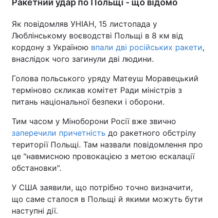
Ракетний удар по Польщі - що відомо
Як повідомляв УНІАН, 15 листопада у
Люблінському воєводстві Польщі в 8 км від
кордону з Україною
впали дві російських ракети
,
внаслідок чого загинули дві людини.
Голова польського уряду Матеуш Моравецький
терміново скликав комітет Ради міністрів з
питань національної безпеки і оборони.
Тим часом у Міноборони Росії вже звично
заперечили причетність
до ракетного обстрілу
території Польщі. Там назвали повідомлення про
це "навмисною провокацією з метою ескалації
обстановки".
У США заявили, що потрібно точно визначити,
що саме сталося в Польщі й якими можуть бути
наступні дії.