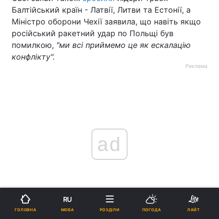
Балтійський країн - Латвії, Литви та Естонії, а
Міністро оборони Чехії заявила, що навіть якщо
російський ракетний удар по Польщі був
помилкою,
"ми всі приймемо це як ескалацію
конфлікту".
Реклама
ad
RU
МОВА
ГОЛОВНА
РОЗДІЛИ
ПОГОДА
ЛАЙТ