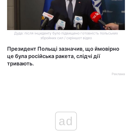
Дуда: після інциденту було підвищено готовність польських
збройних сил / скріншот відео
Президент Польщі зазначив, що ймовірно
це була російська ракета, слідчі дії
тривають.
Реклама
ad