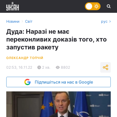
›
Новини
Світ
рус
Дуда: Наразі не має
переконливих доказів того, хто
запустив ракету
ОЛЕКСАНДР ТОПЧІЙ
02:53, 16.11.22
2 хв.
8802
Підпишіться на нас в Google