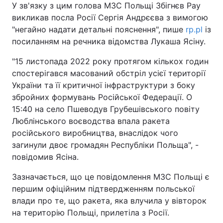
У зв'язку з цим голова МЗС Польщі Збігнєв Рау
викликав посла Росії Сергія Андрєєва з вимогою
"негайно надати детальні пояснення", пише
rp.pl
із
посиланням на речника відомства Лукаша Ясіну.
"15 листопада 2022 року протягом кількох годин
спостерігався масований обстріл усієї території
України та її критичної інфраструктури з боку
збройних формувань Російської Федерації. О
15:40 на село Пшеводув Грубешівського повіту
Люблінського воєводства впала ракета
російського виробництва, внаслідок чого
загинули двоє громадян Республіки Польща", -
повідомив Ясіна.
Зазначається, що це повідомлення МЗС Польщі є
першим офіційним підтвердженням польської
влади про те, що ракета, яка влучила у вівторок
на територію Польщі, прилетіла з Росії.