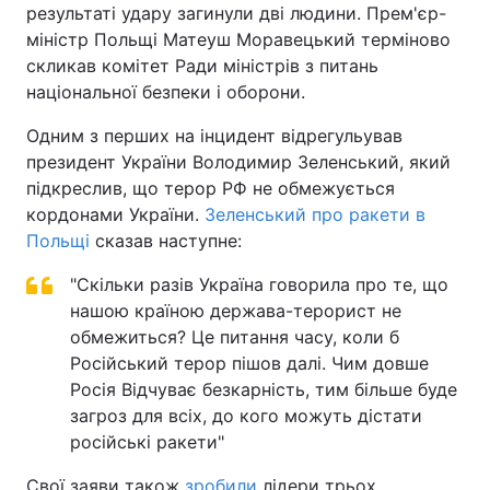
результаті удару загинули дві людини. Прем'єр-
міністр Польщі Матеуш Моравецький терміново
скликав комітет Ради міністрів з питань
національної безпеки і оборони.
Одним з перших на інцидент відрегульував
президент України Володимир Зеленський, який
підкреслив, що терор РФ не обмежується
кордонами України.
Зеленський про ракети в
Польщі
сказав наступне:
"Скільки разів Україна говорила про те, що
нашою країною держава-терорист не
обмежиться? Це питання часу, коли б
Російський терор пішов далі. Чим довше
Росія Відчуває безкарність, тим більше буде
загроз для всіх, до кого можуть дістати
російські ракети"
Свої заяви також
зробили
лідери трьох