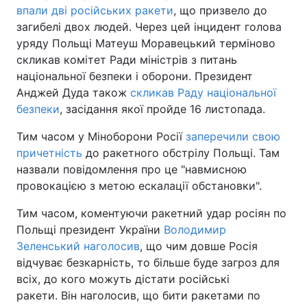
впали дві російських ракети
, що призвело до
загибелі двох людей. Через цей інцидент голова
уряду Польщі Матеуш Моравецький терміново
скликав комітет Ради міністрів з питань
національної безпеки і оборони. Президент
Анджей Дуда також
скликав Раду національної
безпеки
, засідання якої пройде 16 листопада.
Тим часом у Міноборони Росії
заперечили свою
причетність
до ракетного обстрілу Польщі. Там
назвали повідомлення про це "навмисною
провокацією з метою ескалації обстановки".
Тим часом, коментуючи ракетний удар росіян по
Польщі президент України
Володимир
Зеленський наголосив
, що чим довше Росія
відчуває безкарність, то більше буде загроз для
всіх, до кого можуть дістати російські
ракети. Він наголосив, що бити ракетами по