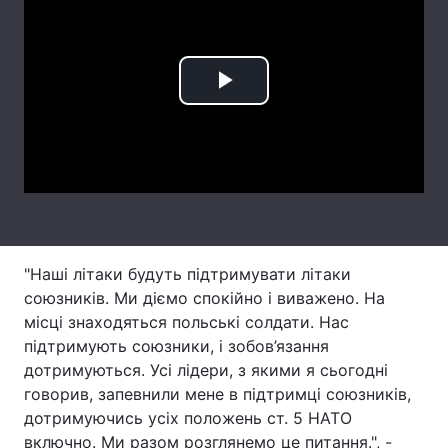
Лонгріди
Відео з Youtube
Статті
Play
Інтерв'ю
Думки
Video
Архів
Вакансії
Контакти
Послуги
"Наші літаки будуть підтримувати літаки
союзників. Ми діємо спокійно і виважено. На
місці знаходяться польські солдати. Нас
підтримують союзники, і зобов’язання
дотримуються. Усі лідери, з якими я сьогодні
говорив, запевнили мене в підтримці союзників,
дотримуючись усіх положень ст. 5 НАТО
включно. Ми разом розглянемо це питання.", -