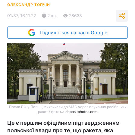
ОЛЕКСАНДР ТОПЧІЙ
01:37, 16.11.22
2 хв.
28623
Підпишіться на нас в Google
Посла РФ у Польщі викликали до МЗС через влучання російських
ракет / фото
ua.depositphotos.com
Це є першим офіційним підтвердженням
польської влади про те, що ракета, яка