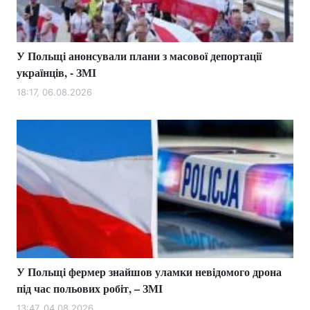
У Польщі анонсували плани з масової депортації
Головна
Війна
українців, - ЗМІ
Україна
Політика
18:17, 06.08.2026
Економіка
Світ
Спорт
Наука
Техно і зв'язок
Лайт
Зброя
Інциденти
Здоров'я
Туризм
У Польщі фермер знайшов уламки невідомого дрона
Цікавинки
Погода
під час польових робіт, – ЗМІ
Екологія
Регіони
13:47, 04.08.2026