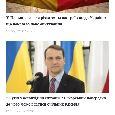
У Польщі сталася різка зміна настроїв щодо України:
що показало нове опитування
14:55, 29.07.2026
"Путін у безвихідній ситуації": Сікорський попередив,
до чого може вдатися очільник Кремля
01:16, 29.07.2026