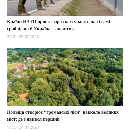
Країни НАТО просто зараз наступають на ті самі
граблі, що й Україна, - аналітик
23:01, 25.07.2026
Польща створює "громадські ліси" навколо великих
міст: де з'явився перший
17:53, 24.07.2026