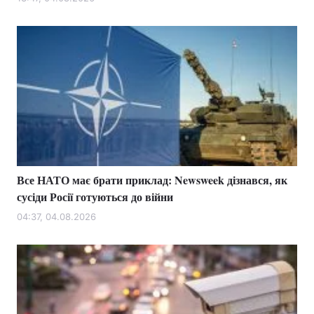
Лонгріди
Відео з Youtube
Статті
Інтерв'ю
Думки
Архів
Вакансії
Контакти
Все НАТО має брати приклад: Newsweek дізнався, як
Послуги
сусіди Росії готуються до війни
04:37, 04.08.2026