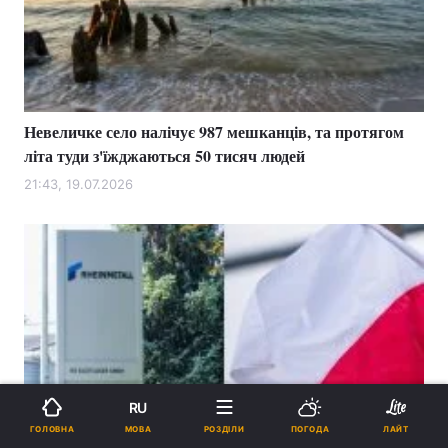
Невеличке село налічує 987 мешканців, та протягом
літа туди з'їжджаються 50 тисяч людей
21:43, 19.07.2026
RU
МОВА
ГОЛОВНА
РОЗДІЛИ
ПОГОДА
ЛАЙТ
Rheinmetall запропонував Польщі масштабне