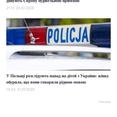
дивують Європу будівельною примхою
21:17, 22.07.2026
У Польщі розслідують напад на дітей з України: жінку
обурило, що вони говорили рідною мовою
15:23, 21.07.2026
Реклама