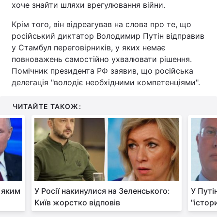
хоче знайти шляхи врегулювання війни.
Крім того, він відреагував на слова про те, що
російський диктатор Володимир Путін відправив
у Стамбул переговірників, у яких немає
повноважень самостійно ухвалювати рішення.
Помічник президента РФ заявив, що російська
делегація "володіє необхідними компетенціями".
ЧИТАЙТЕ ТАКОЖ:
, яким
У Росії накинулися на Зеленського:
У Путі
Київ жорстко відповів
"істор