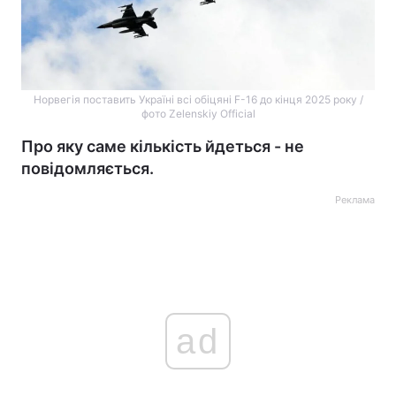
Норвегія поставить Україні всі обіцяні F-16 до кінця 2025 року /
фото Zelenskiy Official
Про яку саме кількість йдеться - не
повідомляється.
Реклама
ad