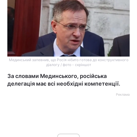
Мединський запевнив, що Росія нібито готова до конструктивного
діалогу / фото - скріншот
За словами Мединського, російська
делегація має всі необхідні компетенції.
Реклама