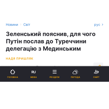
›
Новини
Світ
рус
Зеленський пояснив, для чого
Путін послав до Туреччини
делегацію з Мединським
НАДЯ ПРИШЛЯК
18:37, 15.05.25
3 хв.
5213
RU
МОВА
ГОЛОВНА
РОЗДІЛИ
ПОГОДА
ЛАЙТ
Підпишіться на нас в Google