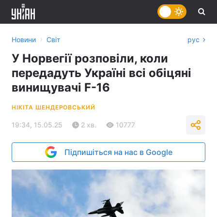
›
Новини
Світ
рус
У Норвегії розповіли, коли
передадуть Україні всі обіцяні
винищувачі F-16
НІКІТА ШЕНДЕРОВСЬКИЙ
19:34, 15.05.25
2 хв.
10777
Підпишіться на нас в Google