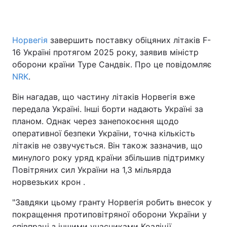
Норвегія
завершить поставку обіцяних літаків F-
Головна
Війна
16 Україні протягом 2025 року, заявив міністр
оборони країни Туре Сандвік. Про це повідомляє
Україна
Політика
NRK
.
Економіка
Світ
Він нагадав, що частину літаків Норвегія вже
передала Україні. Інші борти надають Україні за
Спорт
Наука
планом. Однак через занепокоєння щодо
оперативної безпеки України, точна кількість
Техно і зв'язок
Лайт
літаків не озвучується. Він також зазначив, що
Зброя
Інциденти
минулого року уряд країни збільшив підтримку
Повітряних сил України на 1,3 мільярда
Здоров'я
Туризм
норвезьких крон .
Цікавинки
Погода
"Завдяки цьому гранту Норвегія робить внесок у
покращення протиповітряної оборони України у
Екологія
Регіони
співпраці з іншими учасниками Коаліції