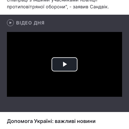
протиповітряної оборони", - заявив Сандвік.
Лонгріди
ВІДЕО ДНЯ
Відео з Youtube
Статті
Інтерв'ю
Думки
Архів
Вакансії
Контакти
Play
Послуги
Video
Допомога Україні: важливі новини