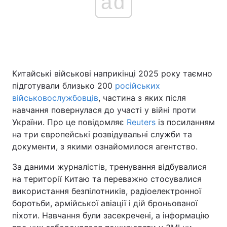
ad
Головна
Війна
Україна
Політика
Китайські військові наприкінці 2025 року таємно
підготували близько 200
російських
Економіка
Світ
військовослужбовців
, частина з яких після
навчання повернулася до участі у війні проти
Спорт
Наука
України. Про це повідомляє
Reuters
із посиланням
Техно і зв'язок
Лайт
на три європейські розвідувальні служби та
документи, з якими ознайомилося агентство.
Зброя
Інциденти
За даними журналістів, тренування відбувалися
Здоров'я
Туризм
на території Китаю та переважно стосувалися
використання безпілотників, радіоелектронної
Цікавинки
Погода
боротьби, армійської авіації і дій броньованої
піхоти. Навчання були засекречені, а інформацію
Екологія
Регіони