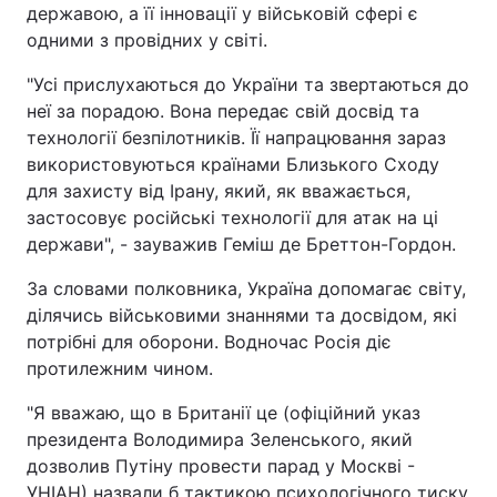
державою, а її інновації у військовій сфері є
одними з провідних у світі.
"Усі прислухаються до України та звертаються до
неї за порадою. Вона передає свій досвід та
технології безпілотників. Її напрацювання зараз
використовуються країнами Близького Сходу
для захисту від Ірану, який, як вважається,
застосовує російські технології для атак на ці
держави", - зауважив Геміш де Бреттон-Гордон.
За словами полковника, Україна допомагає світу,
ділячись військовими знаннями та досвідом, які
потрібні для оборони. Водночас Росія діє
протилежним чином.
"Я вважаю, що в Британії це (офіційний указ
президента Володимира Зеленського, який
дозволив Путіну провести парад у Москві -
УНІАН) назвали б тактикою психологічного тиску