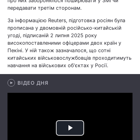
про них заборонялося поширювати у ЗМІ чи
передавати третім сторонам.
Лонгріди
За інформацією Reuters, підготовка росіян була
прописана у двомовній російсько-китайській
Відео з Youtube
Статті
угоді, підписаній 2 липня 2025 року
високопоставленими офіцерами двох країн у
Інтерв'ю
Думки
Пекіні. У ній також зазначалося, що сотні
Архів
Вакансії
китайських військовослужбовців проходитимуть
навчання на військових об'єктах у Росії.
Контакти
ВІДЕО ДНЯ
Послуги
Play