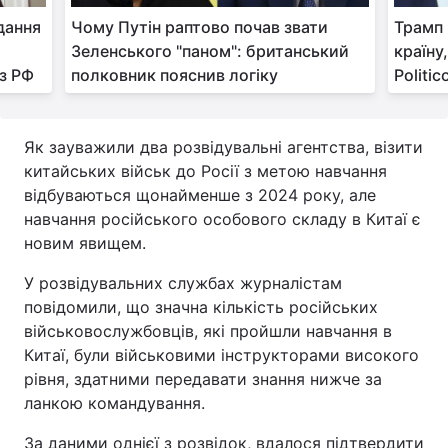
дання
Чому Путін раптово почав звати
Трамп 
Зеленського "паном": британський
країну
 з РФ
полковник пояснив логіку
Politic
Як зауважили два розвідувальні агентства, візити
китайських військ до Росії з метою навчання
відбуваються щонайменше з 2024 року, але
навчання російського особового складу в Китаї є
новим явищем.
У розвідувальних службах журналістам
повідомили, що значна кількість російських
військовослужбовців, які пройшли навчання в
Китаї, були військовими інструкторами високого
рівня, здатними передавати знання нижче за
ланкою командування.
За даними однієї з розвідок, вдалося підтвердити