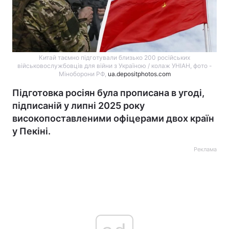
Китай таємно підготували близько 200 російських
військовослужбовців для війни з Україною / колаж УНІАН, фото -
Міноборони РФ,
ua.depositphotos.com
Підготовка росіян була прописана в угоді,
підписаній у липні 2025 року
високопоставленими офіцерами двох країн
у Пекіні.
Реклама