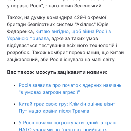
у поразці Росії", - наголосив Зеленський.
Також, на думку командира 429-ї окремої
бригади безпілотних систем "Ахіллес" Юрія
Федоренка,
Китаю вигідно, щоб війна Росії з
Україною тривала
, адже за таких умов
відбувається тестування всіх його технологій і
розробок. Також комбриг переконаний, що Китай
зацікавлений, аби Росія існувала на мапі світу.
Вас також можуть зацікавити новини:
Росія заявила про початок ядерних навчань
"в умовах загрози агресії"
Китай грає свою гру: Клімкін оцінив візит
Путіна до країни після Трампа
У Росії почали погрожувати одній із країн
НАТО ударами по "центрах прийняття