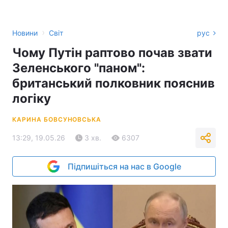
›
Новини
Світ
рус
Чому Путін раптово почав звати
Зеленського "паном":
британський полковник пояснив
логіку
КАРИНА БОВСУНОВСЬКА
13:29, 19.05.26
3 хв.
6307
Підпишіться на нас в Google