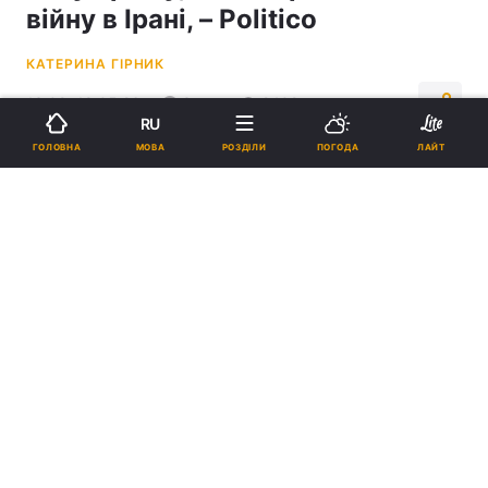
війну в Ірані, – Politico
КАТЕРИНА ГІРНИК
13:09, 19.05.26
3 хв.
2402
RU
МОВА
ГОЛОВНА
РОЗДІЛИ
ПОГОДА
ЛАЙТ
Підпишіться на нас в Google
Навряд чи проблеми Трампа в Ірані завадять йому провести
військову операцію проти Куби / Колаж УНІАН, фото REUTERS,
скріншот