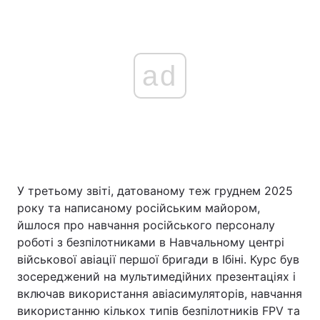
ad
У третьому звіті, датованому теж груднем 2025
року та написаному російським майором,
йшлося про навчання російського персоналу
роботі з безпілотниками в Навчальному центрі
військової авіації першої бригади в Ібіні. Курс був
зосереджений на мультимедійних презентаціях і
включав використання авіасимуляторів, навчання
використанню кількох типів безпілотників FPV та