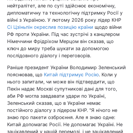
нейтралітет, але по суті здійснює економічну,
дипломатичну та технологічну підтримку Росії у
війні з Україною. У лютому 2026 року лідер КНР
Сі Цзіньпін окреслив позицію країни
щодо війни
РФ проти України. Під час зустрічі з канцлером
Німеччини Фрідріхом Мерцом він сказав, що
ключ до миру треба шукати за допомогою
послідовного діалогу і переговорів.
Раніше президент України Володимир Зеленський
пояснював, що
Китай підтримує Росію
. Коли у
нього запитали, чи може він підтвердити, що
Пекін надає Москві супутникові дані для того,
аби РФ могла завдавати удари по Україні,
Зеленський сказав, що в України немає
постійного діалогу з лідером КНР. "Я нічого не
знаю про пакети озброєння. Але я знаю одне:
Китай допомагає Росії. Не допомагає Україні. Не
зацікавлений у нашій перемозі, і не зацікавлений