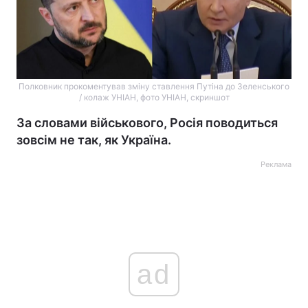
Полковник прокоментував зміну ставлення Путіна до Зеленського
/ колаж УНІАН, фото УНІАН, скриншот
За словами військового, Росія поводиться
зовсім не так, як Україна.
Реклама
ad