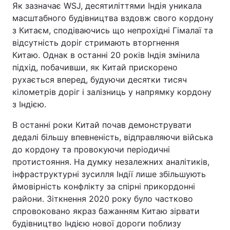
Як зазначає WSJ, десятиліттями Індія уникала
масштабного будівництва вздовж свого кордону
з Китаєм, сподіваючись що непрохідні Гімалаї та
відсутність доріг стримають вторгнення
Китаю. Однак в останні 20 років Індія змінила
підхід, побачивши, як Китай прискорено
рухається вперед, будуючи десятки тисяч
кілометрів доріг і залізниць у напрямку кордону
з Індією.
В останні роки Китай почав демонструвати
дедалі більшу впевненість, відправляючи війська
до кордону та провокуючи періодичні
протистояння. На думку незалежних аналітиків,
інфраструктурні зусилля Індії лише збільшують
ймовірність конфлікту за спірні прикордонні
райони. Зіткнення 2020 року було частково
спровоковано якраз бажанням Китаю зірвати
будівництво Індією нової дороги поблизу