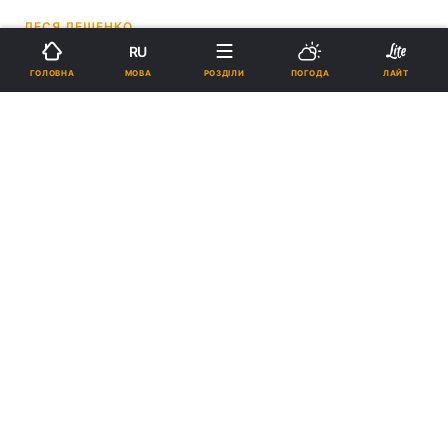
ЛЕСЯ ЛЕЩЕНКО
RU
19:22, 25.12.25
2 хв.
3576
МОВА
ГОЛОВНА
РОЗДІЛИ
ПОГОДА
ЛАЙТ
Підпишіться на нас в Google
Над міжнародними водами Балтійського моря польські винищувачі
перехопили російський розвідувальний літак
/ фото - Вікіпедія
Країни східного флангу НАТО перебувають у
стані підвищеної готовності до потенційних