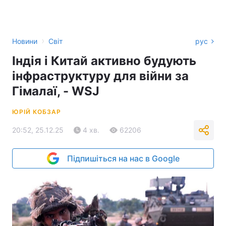
›
Новини
Світ
рус
Індія і Китай активно будують
інфраструктуру для війни за
Гімалаї, - WSJ
ЮРІЙ КОБЗАР
20:52, 25.12.25
4 хв.
62206
Підпишіться на нас в Google