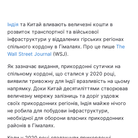
Індія
та Китай вливають величезні кошти в
розвиток транспортної та військової
інфраструктури у віддалених гірських регіонах
спільного кордону в Гімалаях. Про це пише
The
Wall Street Journal
(WSJ).
Як зазначає видання, прикордонні сутички на
спільному кордоні, що сталися у 2020 році,
виявили тривожну для Індії вразливість на цьому
напрямку. Доки Китай десятиліттями створював
величезну мережу залізниць та доріг уздовж
своїх прикордонних регіонів, Індія майже нічого
не робила для побудови інфраструктури,
необхідної для оборони власних прикордонних
районів в Гімалаях.
Коли у 2020 році спалахнули прикордонні