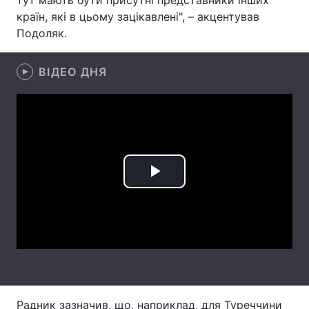
тут мають бути присутні представники інших
країн, які в цьому зацікавлені", – акцентував
Лонгріди
Подоляк.
Відео з Youtube
Статті
ВІДЕО ДНЯ
Інтерв'ю
Думки
Архів
Вакансії
Контакти
Play
Послуги
Video
Радник зазначив, що, наприклад, для Туреччини