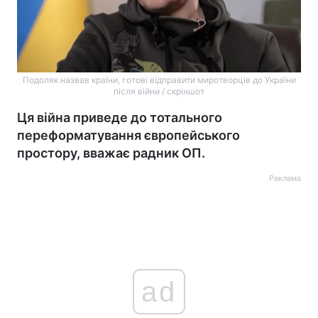
Подоляк назвав країни, готові відправити миротворців до України
після війни / скріншот
Ця війна приведе до тотального
переформатування європейського
простору, вважає радник ОП.
Реклама
ad