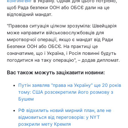
контингент
в Україну. Однак для цього потрібно,
щоб Рада безпеки ООН або ОБСЄ дали на це
відповідний мандат.
"Правова ситуація цілком зрозуміла: Швейцарія
може направити військовослужбовців для
миротворчої операції, якщо є мандат від Ради
Безпеки ООН або ОБСЄ. На практиці це
означатиме, що і Україна, і Росія повинні будуть
погодитися на таку операцію", – додав дипломат.
Вас також можуть зацікавити новини:
Путін заявляв "права на Україну" ще 20 років
тому: США розсекретили його розмову з
Бушем
РФ відхилить новий мирний план, але не
відмовиться від переговорів: у NYT
розкрили мету Кремля