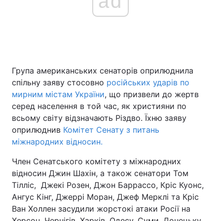
ad
Група американських сенаторів оприлюднила
спільну заяву стосовно
російських ударів по
мирним містам України
, що призвели до жертв
серед населення в той час, як християни по
всьому світу відзначають Різдво. Їхню заяву
оприлюднив
Комітет Сенату з питань
міжнародних відносин.
Член Сенатського комітету з міжнародних
відносин Джин Шахін, а також сенатори Том
Тілліс, Джекі Розен, Джон Баррассо, Кріс Куонс,
Ангус Кінг, Джеррі Моран, Джеф Мерклі та Кріс
Ван Холлен засудили жорстокі атаки Росії на
Херсон, Чернігів, Харків, Одесу, Суми, Донецьку