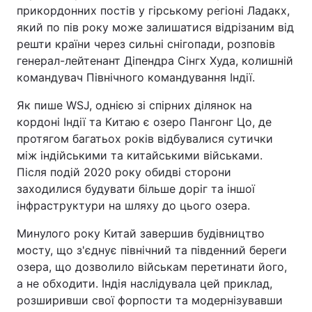
прикордонних постів у гірському регіоні Ладакх,
який по пів року може залишатися відрізаним від
решти країни через сильні снігопади, розповів
генерал-лейтенант Діпендра Сінгх Худа, колишній
командувач Північного командування Індії.
Як пише WSJ, однією зі спірних ділянок на
кордоні Індії та Китаю є озеро Пангонг Цо, де
протягом багатьох років відбувалися сутички
між індійськими та китайськими військами.
Після подій 2020 року обидві сторони
заходилися будувати більше доріг та іншої
інфраструктури на шляху до цього озера.
Минулого року Китай завершив будівництво
мосту, що з'єднує північний та південний береги
озера, що дозволило військам перетинати його,
а не обходити. Індія наслідувала цей приклад,
розширивши свої форпости та модернізувавши