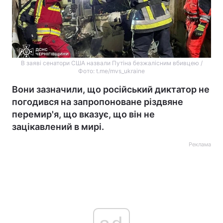
В заяві сенатори США назвали Путіна безжалісним вбивцею /
Фото: t.me/mvs_ukraine
Вони зазначили, що російський диктатор не
погодився на запропоноване різдвяне
перемир'я, що вказує, що він не
зацікавлений в мирі.
Реклама