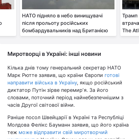
я
НАТО підняло в небо винищувачі
Трамп 
ю
після прольоту російських
втрача
бомбардувальників над Британією
The Atl
Миротворці в Україні: інші новини
Кілька днів тому генеральний секретар НАТО
Марк Рютте заявив, що країни Європи
готові
направити війська в Україну
, якщо російський
диктатор Путін зірве перемирʼя. За його
словами, поточний період найнебезпечнішим з
часів Другої світової війни.
Раніше посол Швейцарії в Україні та Республіці
Молдова Фелікс Бауманн заявив, що його країна
теж
може відправити свій миротворчий