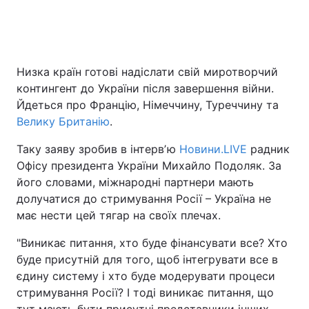
Головна
Війна
Низка країн готові надіслати свій миротворчий
контингент до України після завершення війни.
Україна
Політика
Йдеться про Францію, Німеччину, Туреччину та
Економіка
Світ
Велику Британію
.
Таку заяву зробив в інтервʼю
Новини.LIVE
радник
Спорт
Наука
Офісу президента України Михайло Подоляк. За
Техно і зв'язок
Лайт
його словами, міжнародні партнери мають
долучатися до стримування Росії – Україна не
Зброя
Інциденти
має нести цей тягар на своїх плечах.
Здоров'я
Туризм
"Виникає питання, хто буде фінансувати все? Хто
буде присутній для того, щоб інтегрувати все в
Цікавинки
Погода
єдину систему і хто буде модерувати процеси
стримування Росії? І тоді виникає питання, що
Екологія
Регіони