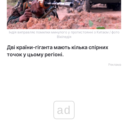
Індія виправляє помилки минулого у протистоянні з Китаєм / фото
Вікіпедія
Дві країни-гіганта мають кілька спірних
точок у цьому регіоні.
Реклама
ad