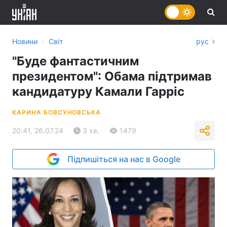
›
Новини
Світ
рус
"Буде фантастичним
президентом": Обама підтримав
кандидатуру Камали Гарріс
КАРИНА БОВСУНОВСЬКА
20:41, 26.07.24
3 хв.
1479
Підпишіться на нас в Google