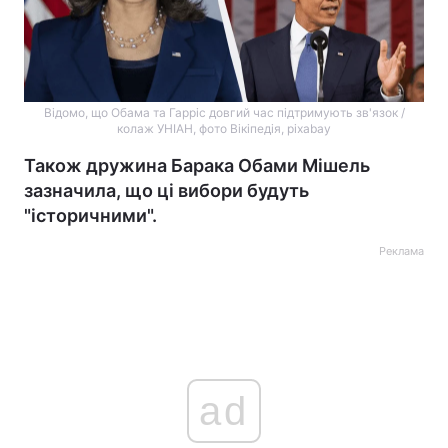
Відомо, що Обама та Гарріс довгий час підтримують зв'язок /
колаж УНІАН, фото Вікіпедія, pixabay
Також дружина Барака Обами Мішель
зазначила, що ці вибори будуть
"історичними".
Реклама
ad