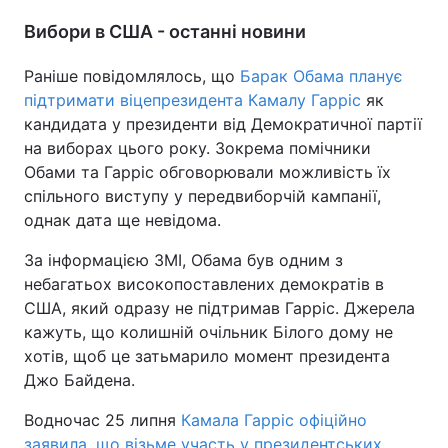
Вибори в США - останні новини
Раніше повідомлялось, що
Барак Обама планує
підтримати віцепрезидента Камалу Гарріс
як
кандидата у президенти від Демократичної партії
на виборах цього року. Зокрема помічники
Обами та Гарріс обговорювали можливість їх
спільного виступу у передвиборчій кампанії,
однак дата ще невідома.
За інформацією ЗМІ, Обама був одним з
небагатьох високопоставлених демократів в
США, який одразу не підтримав Гарріс. Джерела
кажуть, що колишній очільник Білого дому не
хотів, щоб це затьмарило момент президента
Джо Байдена.
Водночас 25 липня
Камала Гарріс офіційно
заявила, що візьме участь у президентських