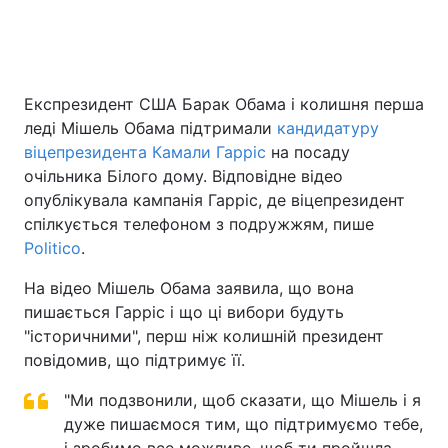
Головна
Війна
Експрезидент США Барак Обама і колишня перша
леді Мішель Обама підтримали
кандидатуру
Україна
Політика
віцепрезидента Камали Гарріс
на посаду
Економіка
Світ
очільника Білого дому. Відповідне відео
опублікувала кампанія Гарріс, де віцепрезидент
Спорт
Наука
спілкується телефоном з подружжям, пише
Politico
.
Техно і зв'язок
Лайт
На відео Мішель Обама заявила, що вона
Зброя
Інциденти
пишається Гарріс і що ці вибори будуть
"історичними", перш ніж колишній президент
Здоров'я
Туризм
повідомив, що підтримує її.
Цікавинки
Погода
"Ми подзвонили, щоб сказати, що Мішель і я
дуже пишаємося тим, що підтримуємо тебе,
Екологія
Регіони