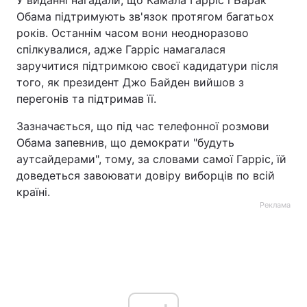
У виданні нагадали, що Камала Гарріс і Барак
Обама підтримують зв'язок протягом багатьох
Тема оформлення
років. Останнім часом вони неодноразово
спілкувалися, адже Гарріс намагалася
заручитися підтримкою своєї кадидатури після
того, як президент Джо Байден вийшов з
перегонів та підтримав її.
Зазначається, що під час телефонної розмови
Обама запевнив, що демократи "будуть
аутсайдерами", тому, за словами самої Гарріс, їй
доведеться завоювати довіру виборців по всій
країні.
Реклама