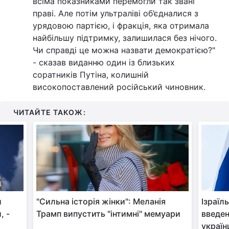
всіма показниками перемогли так звані
праві. Але потім ультраліві об’єдналися з
урядовою партією, і фракція, яка отримала
найбільшу підтримку, залишилася без нічого.
Чи справді це можна назвати демократією?"
- сказав виданню один із близьких
соратників Путіна, колишній
високопоставлений російський чиновник.
ЧИТАЙТЕ ТАКОЖ:
и
"Сильна історія жінки": Меланія
Ізраїл
, -
Трамп випустить "інтимні" мемуари
введен
україн