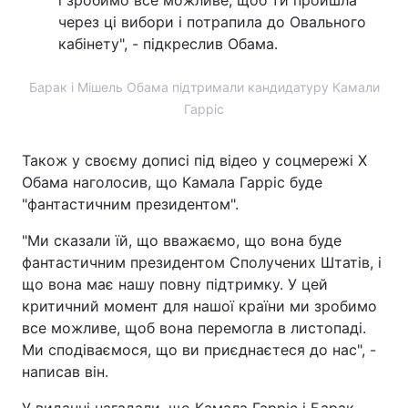
і зробимо все можливе, щоб ти пройшла
через ці вибори і потрапила до Овального
Лонгріди
кабінету", - підкреслив Обама.
Відео з Youtube
Статті
Барак і Мішель Обама підтримали кандидатуру Камали
Гарріс
Інтерв'ю
Думки
Також у своєму дописі під відео у соцмережі X
Архів
Вакансії
Обама наголосив, що Камала Гарріс буде
"фантастичним президентом".
Контакти
"Ми сказали їй, що вважаємо, що вона буде
Послуги
фантастичним президентом Сполучених Штатів, і
що вона має нашу повну підтримку. У цей
критичний момент для нашої країни ми зробимо
все можливе, щоб вона перемогла в листопаді.
Ми сподіваємося, що ви приєднаєтеся до нас", -
написав він.