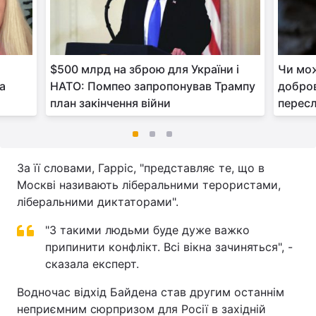
$500 млрд на зброю для України і
Чи мож
ра
НАТО: Помпео запропонував Трампу
добров
план закінчення війни
пересл
За її словами, Гарріс, "представляє те, що в
Москві називають ліберальними терористами,
ліберальними диктаторами".
"З такими людьми буде дуже важко
припинити конфлікт. Всі вікна зачиняться", -
сказала експерт.
Водночас відхід Байдена став другим останнім
неприємним сюрпризом для Росії в західній