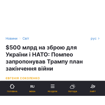
›
Новини
Світ
рус
$500 млрд на зброю для
України і НАТО: Помпео
запропонував Трампу план
закінчення війни
ЄВГЕНІЯ СОКОЛЕНКО
RU
17:39, 26.07.24
5 хв.
12251
ОНОВЛЕНО
МОВА
ГОЛОВНА
РОЗДІЛИ
ПОГОДА
ЛАЙТ
Підпишіться на нас в Google