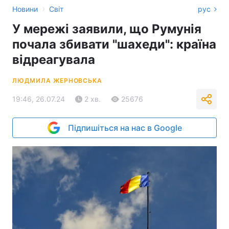
›
Новини
Світ
рус
У мережі заявили, що Румунія
почала збивати "шахеди": країна
відреагувала
ЛЮДМИЛА ЖЕРНОВСЬКА
19:46, 26.07.24
2 хв.
25676
Підпишіться на нас в Google