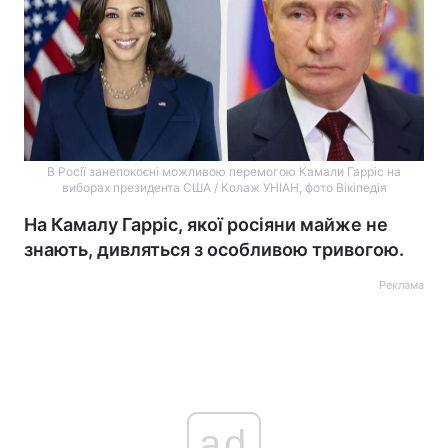
В Росії занепокоєні можливою перемогою Камали Гарріс на
виборах президента США / Колаж УНІАН, фото Вікіпедія
На Камалу Гарріс, якої росіяни майже не
знають, дивляться з особливою тривогою.
Реклама
ad