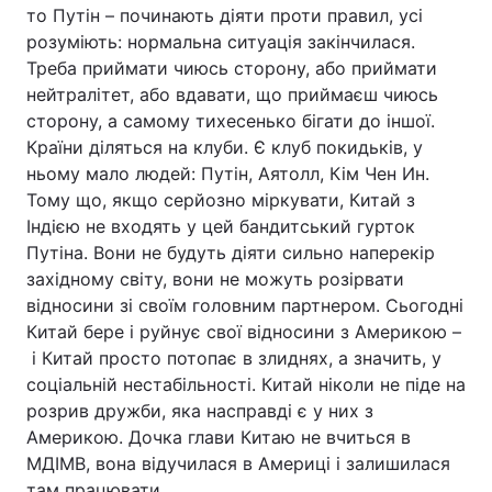
то Путін – починають діяти проти правил, усі
розуміють: нормальна ситуація закінчилася.
Треба приймати чиюсь сторону, або приймати
нейтралітет, або вдавати, що приймаєш чиюсь
сторону, а самому тихесенько бігати до іншої.
Країни діляться на клуби. Є клуб покидьків, у
ньому мало людей: Путін, Аятолл, Кім Чен Ин.
Тому що, якщо серйозно міркувати, Китай з
Індією не входять у цей бандитський гурток
Путіна. Вони не будуть діяти сильно наперекір
західному світу, вони не можуть розірвати
відносини зі своїм головним партнером. Сьогодні
Китай бере і руйнує свої відносини з Америкою –
і Китай просто потопає в злиднях, а значить, у
соціальній нестабільності. Китай ніколи не піде на
розрив дружби, яка насправді є у них з
Америкою. Дочка глави Китаю не вчиться в
МДІМВ, вона відучилася в Америці і залишилася
там працювати.