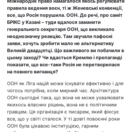
Міжнародне право намагалося якось регулювати
правила ведення воєн, ті ж Женевські конвенції,
все, що Росія порушила. ООН. До речі, про саміт
БРІКС у Казані – туди вдалося заманити
генерального секретаря ООН, що викликало
неоднозначну реакцію. Там звучали пафосні
заяви, хочуть зробити мало не альтернативу
Великій двадцятці. Що важливого ви побачили в
цьому заході? Чи вдасться Кремлю і пропаганді
показати, що все-таки Росія не перетворилася
на повного вигнанця?
ООН як Ліга націй може існувати ефективно і для
чогось потрібна, коли мирний час. Архітектура
ООН сьогодні така, що вона не може ухвалювати
якихось власних рішень, вона не є політичним
гравцем. Ця організація є писарем, який фіксує
все, що у світі сталося. У ті довгі повоєнні роки
ООН була цікавою інституцією, гарним