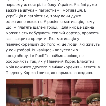
першому ж пострілі з боку України. У війні дуже
важлива штука – патріотизм і мотивація. В
українців є патріотизм, тому вони дуже
ефективно воюють. У росіян є мотивація, тому
що їм платять шалені гроші, і для них це єдина
можливість побудувати теплий сортир, провести
газ і закрити кредити. Яка мотивація у
північнокорейців? До того ж, це люди, які живуть
у концтаборі. Їх навіщось випустили з
концтабору, і в Росії їх, найімовірніше, не
охороняють так, як у Північній Кореї. Блакитна
мрія кожного другого північнокорейця – втекти в
Південну Корею і жити, як нормальна людина.