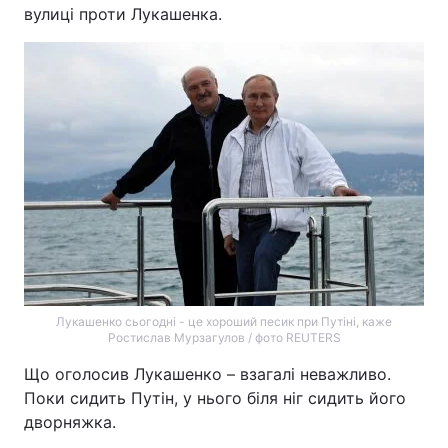
вулиці проти Лукашенка.
Лукашенко сьогодні - це хороший песик при Путіні, каже
Ростислав Мурзагулов / фото REUTERS
Що оголосив Лукашенко – взагалі неважливо.
Поки сидить Путін, у нього біля ніг сидить його
дворняжка.