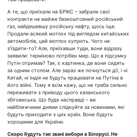
А те, що приїхали на БРІКС – забрали свої
контракти на майже безкоштовний російський
газ, найдешевшу російську нафту, щось іще.
Продали всякий мотлох під виглядом китайських
автомобілів, цей мотлох купують. Чого не
з'їздити-то? Але, приїхавши туди, вони відразу
заявили: терміново потрібен мир. Що в підсумку
Путін отримав? Так, є картинка, де вони сидять
за одним столом. Але зараз же почнуться дії, і ні
Китай, ні Індія не будуть працювати на Путіна в
його війні. Тому я всім кажу, що не треба сильно
переживати з приводу цього казанського
збіговиська. Що буде насправді – ви
найближчими днями слідкуйте за новинами, які
будуть приходити з цих країн. Вони будуть
хорошими для України.
Скоро будуть так звані вибори в Білорусі. Не