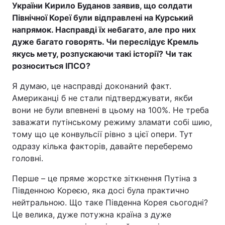
України Кирило Буданов заявив, що солдати
Північної Кореї були відправлені на Курський
напрямок. Насправді їх небагато, але про них
дуже багато говорять. Чи переслідує Кремль
Головна
Війна
якусь мету, розпускаючи такі історії? Чи так
розноситься ІПСО?
Україна
Політика
Я думаю, це насправді доконаний факт.
Економіка
Світ
Американці б не стали підтверджувати, якби
вони не були впевнені в цьому на 100%. Не треба
Спорт
Наука
заважати путінському режиму зламати собі шию,
Техно і зв'язок
Лайт
тому що це конвульсії рівно з цієї опери. Тут
одразу кілька факторів, давайте переберемо
Зброя
Інциденти
головні.
Здоров'я
Туризм
Перше – це пряме жорстке зіткнення Путіна з
Південною Кореєю, яка досі була практично
Цікавинки
Погода
нейтральною. Що таке Південна Корея сьогодні?
Це велика, дуже потужна країна з дуже
Екологія
Регіони