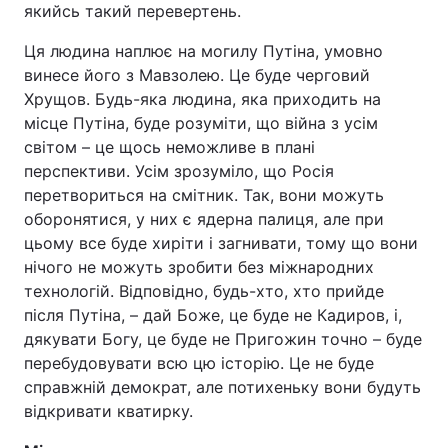
якийсь такий перевертень.
Ця людина наплює на могилу Путіна, умовно
винесе його з Мавзолею. Це буде черговий
Хрущов. Будь-яка людина, яка приходить на
місце Путіна, буде розуміти, що війна з усім
світом – це щось неможливе в плані
перспективи. Усім зрозуміло, що Росія
перетвориться на смітник. Так, вони можуть
оборонятися, у них є ядерна палиця, але при
цьому все буде хиріти і загнивати, тому що вони
нічого не можуть зробити без міжнародних
технологій. Відповідно, будь-хто, хто прийде
після Путіна, – дай Боже, це буде не Кадиров, і,
дякувати Богу, це буде не Пригожин точно – буде
перебудовувати всю цю історію. Це не буде
справжній демократ, але потихеньку вони будуть
відкривати кватирку.