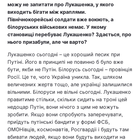
можу не запитати про Лукашенка, у якого
виходить бігати між краплями.
Північнокорейські солдати вже воюють, а
білоруських військових немає. У якому
становищі перебуває Лукашенко? Здається, про
нього призабули, але чи варто?
Лукашенко сьогодні – це хороший песик при
Путіні. Його в принципі не повинно б було вже
бути, якби не Путін. Білорусь сьогодні – провінція
Росії. Це те, чого Україна уникла. Так, шляхом
величезних жертв тощо, але українці залишилися
вільними. Білоруси не вільні сьогодні. Лукашенко
правитиме стільки, скільки сидить на троні цей
недоцар Путін, вони нічого з цим не можуть
зробити. Якщо вони спробують заперечувати,
приїдуть путінські бандити у формі ФСБ,
ОМОНівців, космонавтів, Росгвардіі і будуть там
вбивати людей, якщо вони будуть виходити на