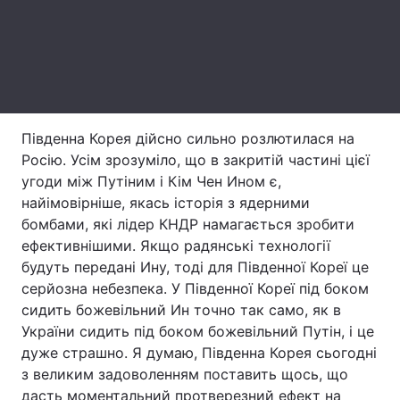
Тема оформлення
Південна Корея дійсно сильно розлютилася на
Росію. Усім зрозуміло, що в закритій частині цієї
угоди між Путіним і Кім Чен Ином є,
найімовірніше, якась історія з ядерними
бомбами, які лідер КНДР намагається зробити
ефективнішими. Якщо радянські технології
будуть передані Ину, тоді для Південної Кореї це
серйозна небезпека. У Південної Кореї під боком
сидить божевільний Ин точно так само, як в
України сидить під боком божевільний Путін, і це
дуже страшно. Я думаю, Південна Корея сьогодні
з великим задоволенням поставить щось, що
дасть моментальний протверезний ефект на