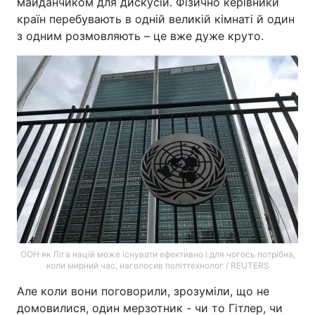
майданчиком для дискусій. Фізично керівники
країн перебувають в одній великій кімнаті й один
з одним розмовляють – це вже дуже круто.
ООН як Ліга націй може існувати ефективно і для чогось потрібна,
коли мирний час, наголосив політтехнолог / REUTERS
Але коли вони поговорили, зрозуміли, що не
домовилися, один мерзотник - чи то Гітлер, чи