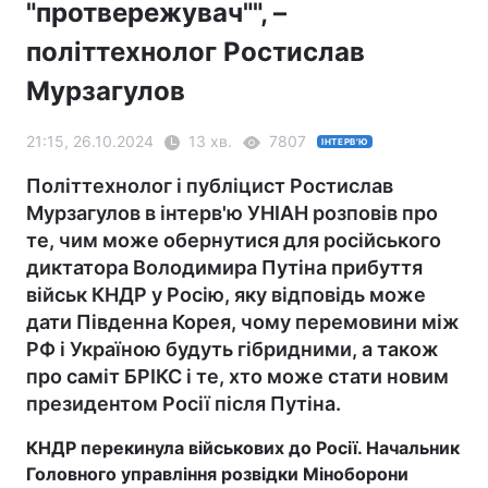
"протвережувач"", –
політтехнолог Ростислав
Мурзагулов
21:15, 26.10.2024
13 хв.
7807
ІНТЕРВ'Ю
Політтехнолог і публіцист Ростислав
Мурзагулов в інтерв'ю УНІАН розповів про
те, чим може обернутися для російського
диктатора Володимира Путіна прибуття
військ КНДР у Росію, яку відповідь може
дати Південна Корея, чому перемовини між
РФ і Україною будуть гібридними, а також
про саміт БРІКС і те, хто може стати новим
президентом Росії після Путіна.
КНДР перекинула військових до Росії. Начальник
Головного управління розвідки Міноборони