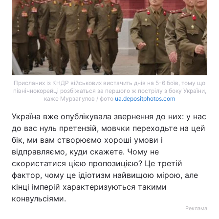
Присланих із КНДР військових вистачить днів на 5-6 боїв, тому що
північнокорейці розбіжаться за першого ж пострілу з боку України,
каже Мурзагулов / фото
ua.depositphotos.com
Україна вже опублікувала звернення до них: у нас
до вас нуль претензій, мовчки переходьте на цей
бік, ми вам створюємо хороші умови і
відправляємо, куди скажете. Чому не
скористатися цією пропозицією? Це третій
фактор, чому це ідіотизм найвищою мірою, але
кінці імперій характеризуються такими
конвульсіями.
Реклама