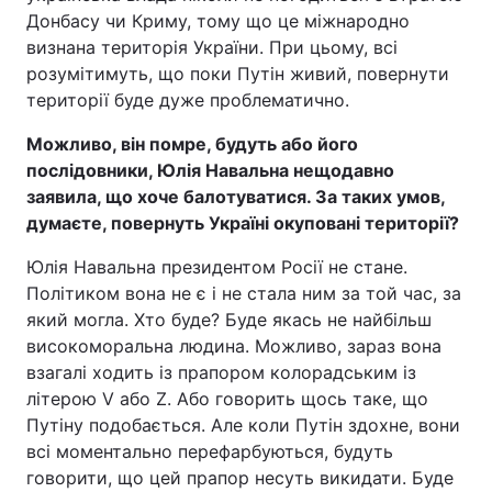
Донбасу чи Криму, тому що це міжнародно
визнана територія України. При цьому, всі
розумітимуть, що поки Путін живий, повернути
території буде дуже проблематично.
Можливо, він помре, будуть або його
послідовники, Юлія Навальна нещодавно
заявила, що хоче балотуватися. За таких умов,
думаєте, повернуть Україні окуповані території?
Юлія Навальна президентом Росії не стане.
Політиком вона не є і не стала ним за той час, за
який могла. Хто буде? Буде якась не найбільш
високоморальна людина. Можливо, зараз вона
взагалі ходить із прапором колорадським із
літерою V або Z. Або говорить щось таке, що
Путіну подобається. Але коли Путін здохне, вони
всі моментально перефарбуються, будуть
говорити, що цей прапор несуть викидати. Буде