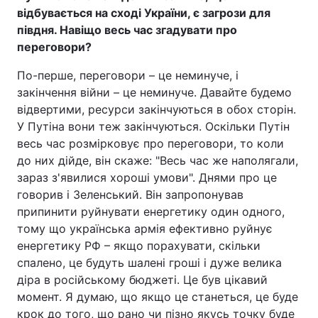
відбувається на сході України, є загрози для
півдня. Навіщо весь час згадувати про
переговори?
По-перше, переговори – це неминуче, і
закінчення війни – це неминуче. Давайте будемо
відвертими, ресурси закінчуються в обох сторін.
У Путіна вони теж закінчуються. Оскільки Путін
весь час розмірковує про переговори, то коли
до них дійде, він скаже: "Весь час же наполягали,
зараз з'явилися хороші умови". Днями про це
говорив і Зеленський. Він запропонував
припинити руйнувати енергетику один одного,
тому що українська армія ефективно руйнує
енергетику РФ – якщо порахувати, скільки
спалено, це будуть шалені гроші і дуже велика
діра в російському бюджеті. Це був цікавий
момент. Я думаю, що якщо це станеться, це буде
крок до того, що рано чи пізно якусь точку буде