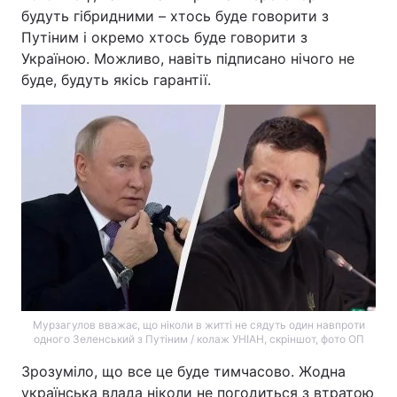
будуть гібридними – хтось буде говорити з
Путіним і окремо хтось буде говорити з
Україною. Можливо, навіть підписано нічого не
буде, будуть якісь гарантії.
Мурзагулов вважає, що ніколи в житті не сядуть один навпроти
одного Зеленський з Путіним / колаж УНІАН, скріншот, фото ОП
Зрозуміло, що все це буде тимчасово. Жодна
українська влада ніколи не погодиться з втратою