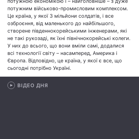
потужною економікою і – найголовніше – з дуже
потужним військово-промисловим комплексом.
Лонгріди
Це країна, у якої 3 мільйони солдатів, і все
озброєння, від маленького до найбільшого,
Відео з Youtube
Статті
створене південнокорейськими інженерами, які
не такі рукозаді, як їхні північнокорейські колеги.
Інтерв'ю
Думки
У них до всього, що вони вміли самі, додалися
всі технології світу – насамперед, Америка і
Архів
Вакансії
Європа. Відповідно, це країна, у якої є все, що
сьогодні потрібно Україні.
Контакти
Послуги
ВІДЕО ДНЯ