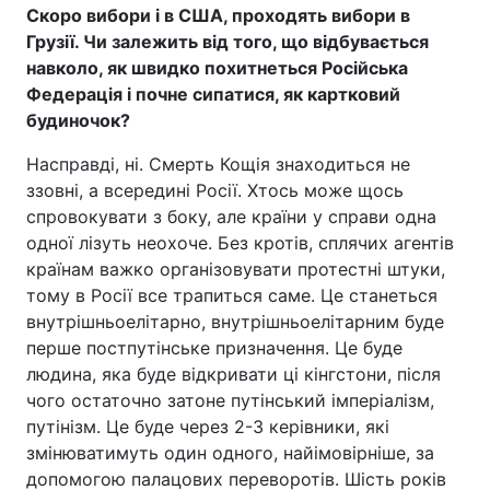
Скоро вибори і в США, проходять вибори в
Грузії. Чи залежить від того, що відбувається
навколо, як швидко похитнеться Російська
Федерація і почне сипатися, як картковий
будиночок?
Насправді, ні. Смерть Кощія знаходиться не
ззовні, а всередині Росії. Хтось може щось
спровокувати з боку, але країни у справи одна
одної лізуть неохоче. Без кротів, сплячих агентів
країнам важко організовувати протестні штуки,
тому в Росії все трапиться саме. Це станеться
внутрішньоелітарно, внутрішньоелітарним буде
перше постпутінське призначення. Це буде
людина, яка буде відкривати ці кінгстони, після
чого остаточно затоне путінський імперіалізм,
путінізм. Це буде через 2-3 керівники, які
змінюватимуть один одного, найімовірніше, за
допомогою палацових переворотів. Шість років