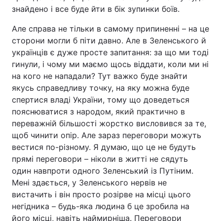
знайдено і все буде йти в бік зупинки боїв.
Але справа не тільки в самому припиненні – на це
сторони могли б піти давно. Але в Зеленського й
українців є дуже просте запитання: за що ми тоді
гинули, і чому ми маємо щось віддати, коли ми ні
на кого не нападали? Тут важко буде знайти
якусь справедливу точку, на яку можна буде
спертися владі України, тому що доведеться
пояснюватися з народом, який практично в
переважній більшості жорстко висловився за те,
щоб чинити опір. Але зараз переговори можуть
вестися по-різному. Я думаю, що це не будуть
прямі переговори – ніколи в житті не сядуть
один навпроти одного Зеленський із Путіним.
Мені здається, у Зеленського нервів не
вистачить і він просто розірве на місці цього
негідника – будь-яка людина б це зробила на
його місці, навіть наймирніша. Переговори