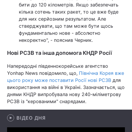
бити до 120 кілометрів. Якщо забезпечать
Лонгріди
кілька сотень таких ракет, то це вже буде
для них серйозним результатом. Але
стверджувати, що там може бути щось
Відео з Youtube
Статті
фундаментально нове - абсолютно
некоректно", - пояснив Черник.
Інтерв'ю
Думки
Нові РСЗВ та інша допомога КНДР Росії
Архів
Вакансії
Напередодні південнокорейське агентство
Контакти
Yonhap News повідомило, що,
Північна Корея вже
Послуги
цього року може поставити Росії нові РСЗВ
для
використання на війні в Україні. Зазначається, що
днями КНДР випробувала нову 240-міліметрову
РСЗВ із "керованими" снарядами.
ВІДЕО ДНЯ