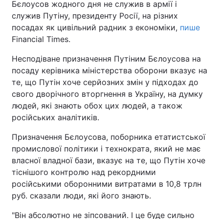
Бєлоусов жодного дня не служив в армії і
служив Путіну, президенту Росії, на різних
посадах як цивільний радник з економіки,
пише
Financial Times.
Несподіване призначення Путіним Бєлоусова на
посаду керівника міністерства оборони вказує на
те, що Путін хоче серйозних змін у підходах до
свого дворічного вторгнення в Україну, на думку
людей, які знають обох цих людей, а також
російських аналітиків.
Призначення Бєлоусова, поборника етатистської
промислової політики і технократа, який не має
власної владної бази, вказує на те, що Путін хоче
тіснішого контролю над рекордними
російськими оборонними витратами в 10,8 трлн
руб. сказали люди, які його знають.
"Він абсолютно не зіпсований. І це буде сильно