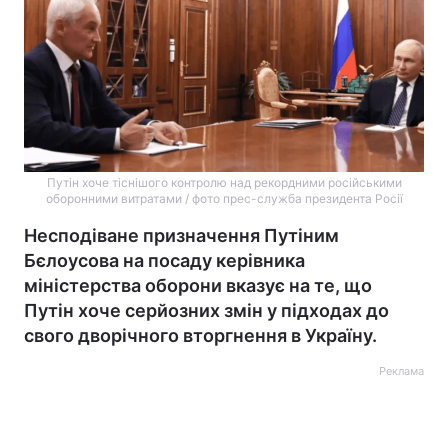
Путін хоче тіснішого контролю над рекордними російськими
оборонними витратами / фото прес-служба президента Росії
Несподіване призначення Путіним
Бєлоусова на посаду керівника
міністерства оборони вказує на те, що
Путін хоче серйозних змін у підходах до
свого дворічного вторгнення в Україну.
Реклама