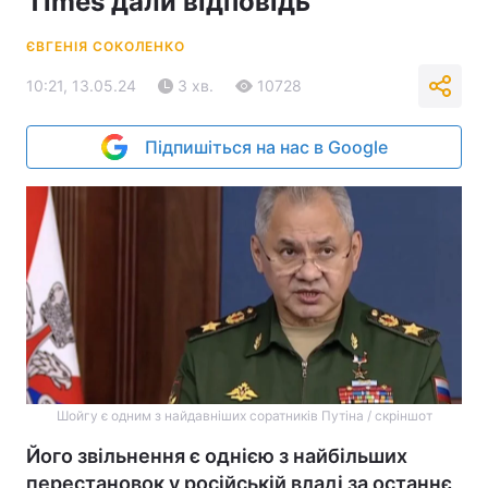
Times дали відповідь
ЄВГЕНІЯ СОКОЛЕНКО
10:21, 13.05.24
3 хв.
10728
Підпишіться на нас в Google
Шойгу є одним з найдавніших соратників Путіна / скріншот
Його звільнення є однією з найбільших
перестановок у російській владі за останнє