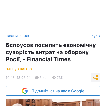
›
Новини
Світ
рус
Бєлоусов посилить економічну
суворість витрат на оборону
Росії, - Financial Times
ОЛЕГ ДАВИГОРА
10:43, 13.05.24
6 хв.
735
Підпишіться на нас в Google