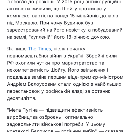
любов'ю до розкоші. У 2015 році антикорупційні
активісти виявили, що Шойгу проживає у
комплексі вартістю понад 15 мільйонів доларів
під Москвою. При чому Будинок був
зареєстрований на його невістку, а побудований
на землі, "купленій" його 18-річною дочкою.
Як пише
The Times
, після початку
повномасштабної війни в Україні, Збройні сили
РФ охопили чутки про марнотратство та
некомпетентність Шойгу. Його звільнення і
подальша заміна першим віце-прем'єр-міністром
Андрієм Бєлоусовим стали однією з найбільших
перестановок у російській владі за останнє
десятиліття.
"Мета Путіна — підвищити ефективність
виробництва озброєнь і оптимально
задовольнити військові потреби. У цьому
контексті Бєлоусов — логічний вибір", — сказала