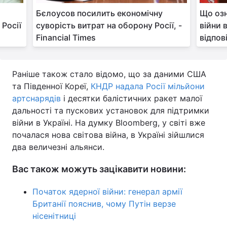
Бєлоусов посилить економічну
Що озн
 Росії
суворість витрат на оборону Росії, -
війни 
Financial Times
відпов
Раніше також стало відомо, що за даними США
та Південної Кореї,
КНДР надала Росії мільйони
артснарядів
і десятки балістичних ракет малої
дальності та пускових установок для підтримки
війни в Україні. На думку Bloomberg, у світі вже
почалася нова світова війна, в Україні зійшлися
два величезні альянси.
Вас також можуть зацікавити новини:
Початок ядерної війни: генерал армії
Британії пояснив, чому Путін верзе
нісенітниці