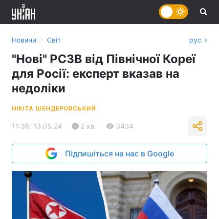
›
Новини
Світ
рус
"Нові" РСЗВ від Північної Кореї
для Росії: експерт вказав на
недоліки
НІКІТА ШЕНДЕРОВСЬКИЙ
11:36, 13.05.24
2 хв.
3434
Підпишіться на нас в Google