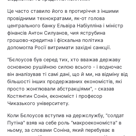
Це часто ставило його в протиріччя з іншими
провідними технократами, як-от голова
центрального банку Ельвіра Набіулліна і міністр
фінансів Антон Силуанов, чия яструбина
грошово-кредитна і фіскальна політика
допомогла Росії витримати західні санкції.
"Бєлоусов був серед тих, хто вважав державу
основною рушійною силою всього - і водночас
він аналізував ті самі дані, що й ми, на відміну від
більшості інших продержавних економістів, які
просто жонглювали абстракціями", - сказав
Костянтин Сонін, економіст і професор
Чиказького університету.
Коли Бєлоусов вступив на держслужбу, "солдат
Путіна" взяв на себе роль "макроекономіста" в
ньому, за словами Соніна, який перебуває в