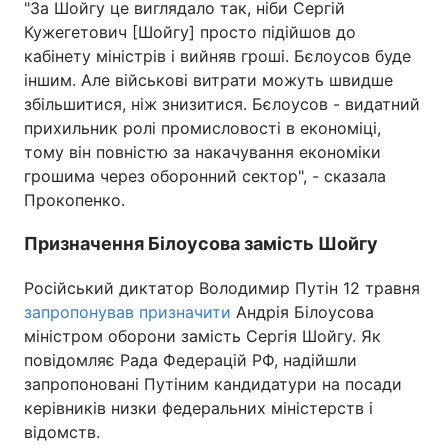
"За Шойгу це виглядало так, ніби Сергій
Кужегетович [Шойгу] просто підійшов до
кабінету міністрів і вийняв гроші. Бєлоусов буде
іншим. Але військові витрати можуть швидше
збільшитися, ніж знизитися. Бєлоусов - видатний
прихильник ролі промисловості в економіці,
тому він повністю за накачування економіки
грошима через оборонний сектор", - сказала
Прокопенко.
Призначення Білоусова замість Шойгу
Російський диктатор Володимир Путін 12 травня
запропонував призначити
Андрія Білоусова
міністром оборони замість Сергія Шойгу. Як
повідомляє Рада Федерацій РФ, надійшли
запропоновані Путіним кандидатури на посади
керівників низки федеральних міністерств і
відомств.