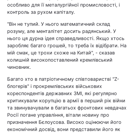
особливо для її металургійної промисловості, і
контроль за рухом капіталу.
"Він не тупий. У нього математичний склад
розуму, але менталітет досить радянський. У
нього ця дурна ідея справедливості. Якщо хтось
заробляє багато грошей, то треба їх відібрати. На
мій смак, це трохи схоже на Китай", - сказав
колишній високопоставлений кремлівський
чиновник.
Багато хто в патріотичному співтоваристві "Z-
блогерів" і прокремлівських військових
кореспондентів державних ЗМІ, які регулярно
критикували корупцію в армії в перший рік війни
та звинувачували в багатьох фронтових невдачах
Росії погане управління, вітали новину про
призначення Бєлоусова. Високо оцінюючи його
економічний досвід, вони представили його як