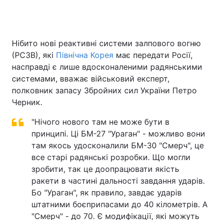
Головна
Війна
Нібито нові реактивні системи залпового вогню
(РСЗВ), які
Північна Корея
має передати Росії,
Україна
Політика
насправді є лише вдосконаленими радянськими
системами, вважає військовий експерт,
Економіка
Світ
полковник запасу Збройних сил України Петро
Черник.
Спорт
Наука
"Нічого нового там не може бути в
Техно і зв'язок
Лайт
принципі. Ці БМ-27 "Ураган" - можливо вони
там якось удосконалили БМ-30 "Смерч", це
Зброя
Інциденти
все старі радянські розробки. Що могли
зробити, так це доопрацювати якість
Здоров'я
Туризм
ракети в частині дальності завдання ударів.
Бо "Ураган", як правило, завдає ударів
Цікавинки
Погода
штатними боєприпасами до 40 кілометрів. А
Екологія
Регіони
"Смерч" - до 70. Є модифікації, які можуть