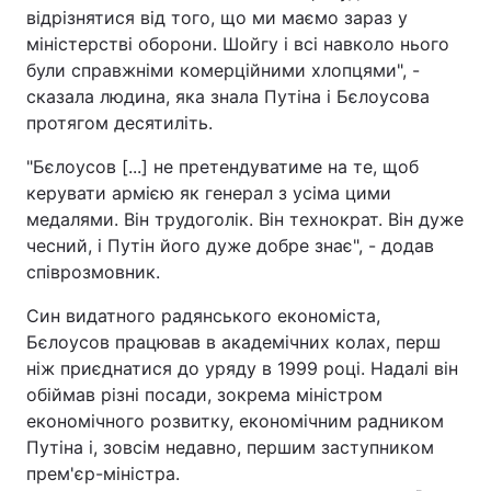
відрізнятися від того, що ми маємо зараз у
міністерстві оборони. Шойгу і всі навколо нього
були справжніми комерційними хлопцями", -
сказала людина, яка знала Путіна і Бєлоусова
протягом десятиліть.
"Бєлоусов [...] не претендуватиме на те, щоб
керувати армією як генерал з усіма цими
медалями. Він трудоголік. Він технократ. Він дуже
чесний, і Путін його дуже добре знає", - додав
співрозмовник.
Син видатного радянського економіста,
Бєлоусов працював в академічних колах, перш
ніж приєднатися до уряду в 1999 році. Надалі він
обіймав різні посади, зокрема міністром
економічного розвитку, економічним радником
Путіна і, зовсім недавно, першим заступником
прем'єр-міністра.