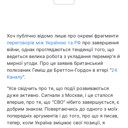
Головна
Війна
Хоч публічно відомо лише про окремі фрагменти
Україна
Політика
переговорів між Україною та РФ
про завершення
війни, однак проглядаються тенденції того, що
Економіка
Світ
ведеться велика робота з укладання перемир'я й
Спорт
Наука
мирної угоди. Про це заявив британський
полковник Геміш де Бреттон-Гордон в етері "
24
Техно і зв'язок
Лайт
Каналу
".
Зброя
Інциденти
"Усе свідчить про те, що події розвиваються
дуже активно. Сигнали з Москви, і це сталося
Здоров'я
Туризм
вперше, про те, що "СВО" нібито завершується, є
добрим знаком. Повертаючись до одного з моїх
Цікавинки
Погода
попередніх аргументів і до того, про що я писав,
тепер, коли Україна зміцнює свої позиції, я
Екологія
Регіони