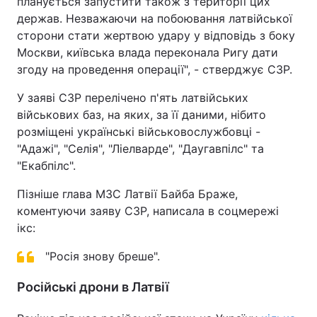
планується запустити також з території цих
держав. Незважаючи на побоювання латвійської
сторони стати жертвою удару у відповідь з боку
Москви, київська влада переконала Ригу дати
згоду на проведення операції", - стверджує СЗР.
У заяві СЗР перелічено п'ять латвійських
військових баз, на яких, за її даними, нібито
розміщені українські військовослужбовці -
"Адажі", "Селія", "Ліелварде", "Даугавпілс" та
"Екабпілс".
Пізніше глава МЗС Латвії Байба Браже,
коментуючи заяву СЗР, написала в соцмережі
ікс:
"Росія знову бреше".
Російські дрони в Латвії