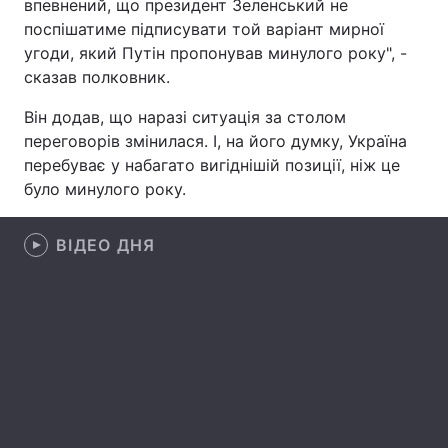
впевнений, що президент Зеленський не
поспішатиме підписувати той варіант мирної
Лонгріди
угоди, який Путін пропонував минулого року", -
сказав полковник.
Відео з Youtube
Статті
Він додав, що наразі ситуація за столом
Інтерв'ю
Думки
переговорів змінилася. І, на його думку, Україна
перебуває у набагато вигіднішій позиції, ніж це
Архів
Вакансії
було минулого року.
Контакти
ВІДЕО ДНЯ
Послуги