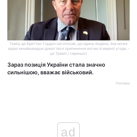
Геміш де Бреттон-Гордон наголосив, що єдина людина, яка може
зараз якнайшвидше домогтися припинення вогню й мирної угоди, -
це Трамп / скриншот
Зараз позиція України стала значно
сильнішою, вважає військовий.
Реклама
ad