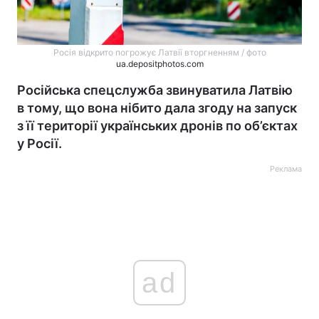
Росія відкрито погрожує Латвії вторгненням / фото
ua.depositphotos.com
Російська спецслужба звинуватила Латвію
в тому, що вона нібито дала згоду на запуск
з її території українських дронів по об’єктах
у Росії.
Реклама
ad