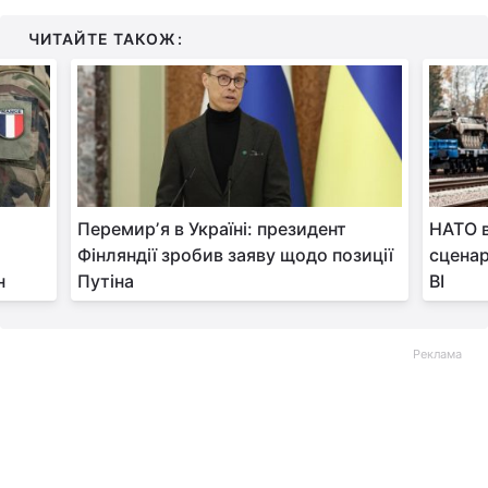
ЧИТАЙТЕ ТАКОЖ:
Перемирʼя в Україні: президент
НАТО в
Фінляндії зробив заяву щодо позиції
сценар
н
Путіна
BI
Реклама