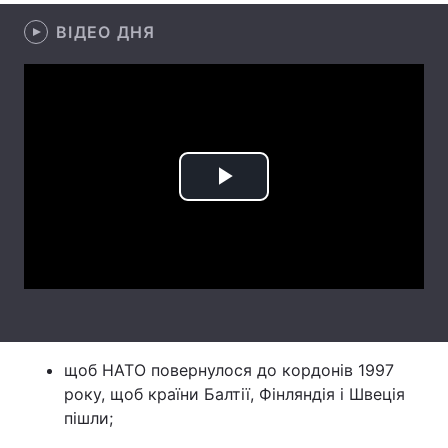
ВІДЕО ДНЯ
Лонгріди
Відео з Youtube
Статті
Інтерв'ю
Думки
Архів
Вакансії
Play
Контакти
Video
Послуги
щоб НАТО повернулося до кордонів 1997
року, щоб країни Балтії, Фінляндія і Швеція
пішли;