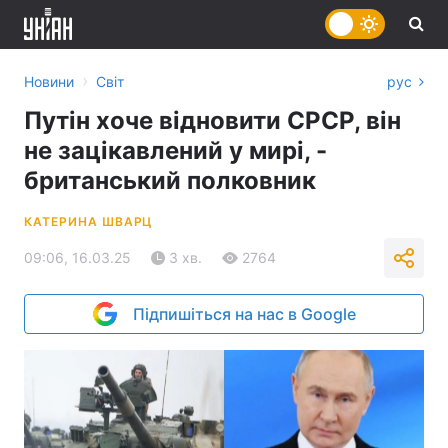
›
Новини
Світ
рус
Путін хоче відновити СРСР, він
не зацікавлений у мирі, -
британський полковник
КАТЕРИНА ШВАРЦ
09:06, 16.03.25
3 хв.
2764
Підпишіться на нас в Google