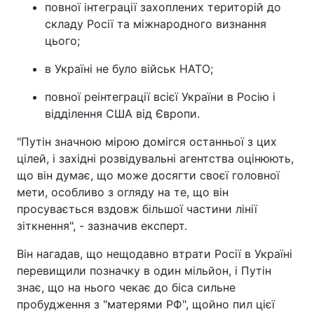
повної інтеграції захоплених територій до
Тема оформлення
складу Росії та міжнародного визнання
цього;
в Україні не було військ НАТО;
повної реінтеграції всієї України в Росію і
відділення США від Європи.
"Путін значною мірою домігся останньої з цих
цілей, і західні розвідувальні агентства оцінюють,
що він думає, що може досягти своєї головної
мети, особливо з огляду на те, що він
просувається вздовж більшої частини лінії
зіткнення", - зазначив експерт.
Він нагадав, що нещодавно втрати Росії в Україні
перевищили позначку в один мільйон, і Путін
знає, що на нього чекає до біса сильне
пробудження з "матерями РФ", щойно пил цієї