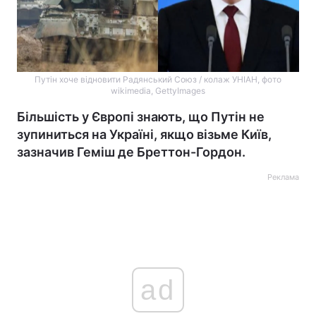
Путін хоче відновити Радянський Союз / колаж УНІАН, фото
wikimedia, GettyImages
Більшість у Європі знають, що Путін не
зупиниться на Україні, якщо візьме Київ,
зазначив Геміш де Бреттон-Гордон.
Реклама
ad