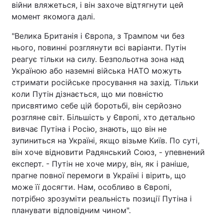
війни вляжеться, і він захоче відтягнути цей
момент якомога далі.
"Велика Британія і Європа, з Трампом чи без
нього, повинні розглянути всі варіанти. Путін
реагує тільки на силу. Безпольотна зона над
Україною або наземні війська НАТО можуть
стримати російське просування на захід. Тільки
коли Путін дізнається, що ми повністю
присвятимо себе цій боротьбі, він серйозно
розгляне світ. Більшість у Європі, хто детально
вивчає Путіна і Росію, знають, що він не
зупиниться на Україні, якщо візьме Київ. По суті,
він хоче відновити Радянський Союз, - упевнений
експерт. - Путін не хоче миру, він, як і раніше,
прагне повної перемоги в Україні і вірить, що
може її досягти. Нам, особливо в Європі,
потрібно зрозуміти реальність позиції Путіна і
планувати відповідним чином".