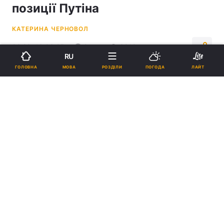
позиції Путіна
КАТЕРИНА ЧЕРНОВОЛ
02:29, 16.03.25
2 хв.
3819
RU
МОВА
ГОЛОВНА
РОЗДІЛИ
ПОГОДА
ЛАЙТ
Підпишіться на нас в Google
Александр Стубб висловився про позицію Путіна в питанні
перемирʼя / фото УНІАН