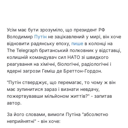
Головна
Війна
Усім має бути зрозуміло, що президент РФ
Володимир
Путін
не зацікавлений у мирі, він хоче
Україна
Політика
відновити радянську епоху,
пише
в колонці на
Економіка
Світ
The Telegraph британський полковник у відставці,
колишній командувач сил НАТО зі швидкого
Спорт
Наука
реагування на хімічні, біологічні, радіологічні і
ядерні загрози Геміш де Бреттон-Гордон.
Техно і зв'язок
Лайт
"Путін стверджує, що перемагає, то чому ж він
Зброя
Інциденти
має зупинитися зараз і визнати невдачу,
пожертвувавши мільйоном життів?" - запитав
Здоров'я
Туризм
автор.
Цікавинки
Погода
За його словами, вимоги Путіна "абсолютно
неприйнятні" - він хоче:
Екологія
Регіони