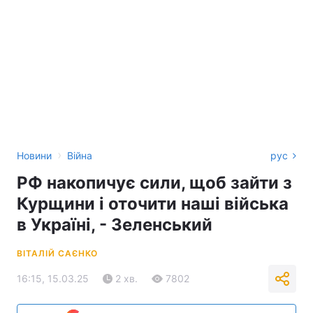
›
Новини
Війна
рус
РФ накопичує сили, щоб зайти з
Курщини і оточити наші війська
в Україні, - Зеленський
ВІТАЛІЙ САЄНКО
16:15, 15.03.25
2 хв.
7802