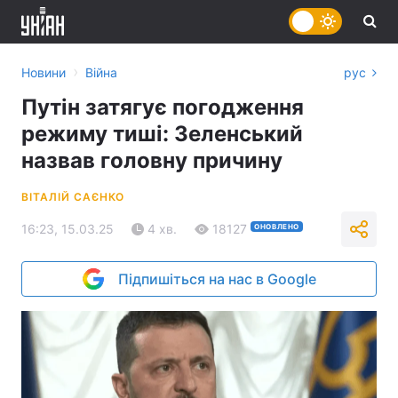
›
Новини
Війна
рус
Путін затягує погодження
режиму тиші: Зеленський
назвав головну причину
ВІТАЛІЙ САЄНКО
16:23, 15.03.25
4 хв.
18127
ОНОВЛЕНО
Підпишіться на нас в Google