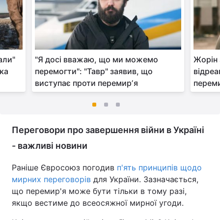
али"
"Я досі вважаю, що ми можемо
Жорін 
ика
перемогти": "Тавр" заявив, що
відреа
виступає проти перемирʼя
переми
Переговори про завершення війни в Україні
- важливі новини
Раніше Євросоюз погодив
п'ять принципів щодо
мирних переговорів
для України. Зазначається,
що перемир'я може бути тільки в тому разі,
якщо вестиме до всеосяжної мирної угоди.