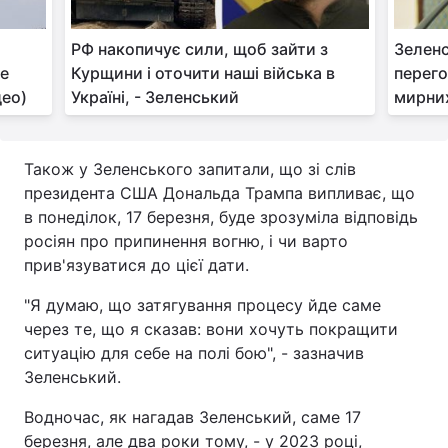
РФ накопичує сили, щоб зайти з
Зеленс
ве
Курщини і оточити наші війська в
перего
део)
Україні, - Зеленський
мирних
Також у Зеленського запитали, що зі слів
президента США Дональда Трампа випливає, що
в понеділок, 17 березня, буде зрозуміла відповідь
росіян про припинення вогню, і чи варто
прив'язуватися до цієї дати.
"Я думаю, що затягування процесу йде саме
через те, що я сказав: вони хочуть покращити
ситуацію для себе на полі бою", - зазначив
Зеленський.
Водночас, як нагадав Зеленський, саме 17
березня, але два роки тому, - у 2023 році,