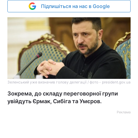
Підпишіться на нас в Google
Зеленський уже визначив голову делегації / фото - president.gov.ua
Зокрема, до складу переговорної групи
увійдуть Єрмак, Сибіга та Умєров.
Реклама