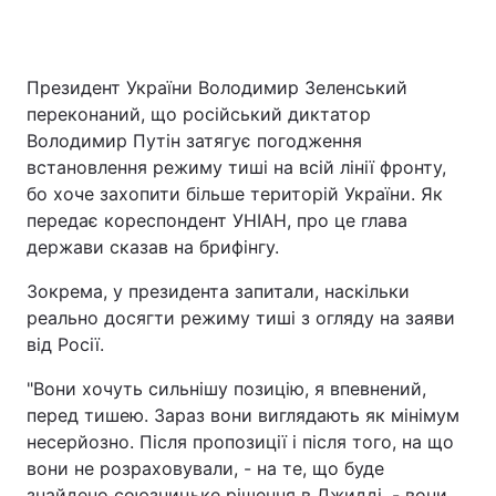
Президент України Володимир Зеленський
Головна
Війна
переконаний, що російський диктатор
Володимир Путін затягує погодження
Україна
Політика
встановлення режиму тиші на всій лінії фронту,
бо хоче захопити більше територій України. Як
Економіка
Світ
передає кореспондент УНІАН, про це глава
Спорт
Наука
держави сказав на брифінгу.
Зокрема, у президента запитали, наскільки
Техно і зв'язок
Лайт
реально досягти режиму тиші з огляду на заяви
Зброя
Інциденти
від Росії.
"Вони хочуть сильнішу позицію, я впевнений,
Здоров'я
Туризм
перед тишею. Зараз вони виглядають як мінімум
Цікавинки
Погода
несерйозно. Після пропозиції і після того, на що
вони не розраховували, - на те, що буде
Екологія
Регіони
знайдено союзницьке рішення в Джидді, - вони