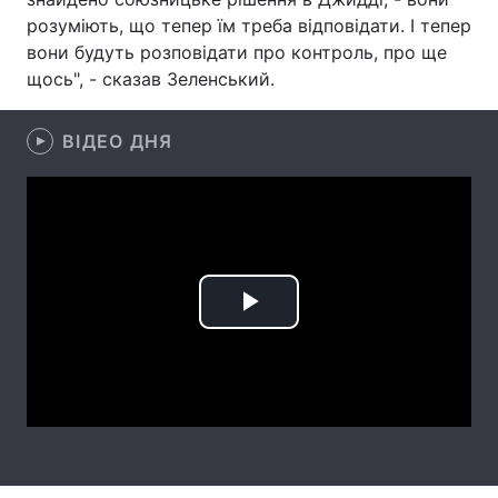
розуміють, що тепер їм треба відповідати. І тепер
Лонгріди
вони будуть розповідати про контроль, про ще
щось", - сказав Зеленський.
Відео з Youtube
Статті
ВІДЕО ДНЯ
Інтерв'ю
Думки
Архів
Вакансії
Контакти
Послуги
Play
Video