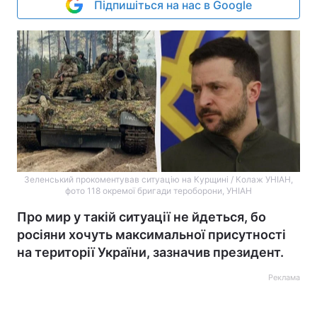
Підпишіться на нас в Google
Зеленський прокоментував ситуацію на Курщині / Колаж УНІАН,
фото 118 окремої бригади тероборони, УНІАН
Про мир у такій ситуації не йдеться, бо
росіяни хочуть максимальної присутності
на території України, зазначив президент.
Реклама