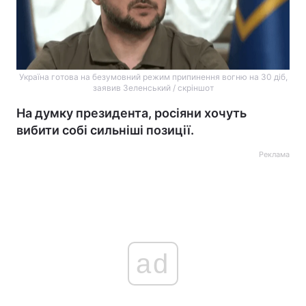
Україна готова на безумовний режим припинення вогню на 30 діб,
заявив Зеленський / скріншот
На думку президента, росіяни хочуть
вибити собі сильніші позиції.
Реклама
ad