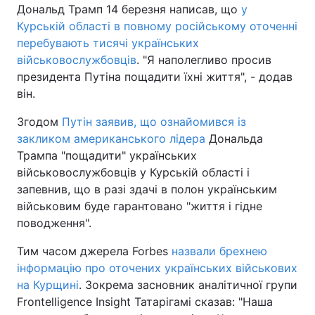
Дональд Трамп 14 березня написав, що
у
Курській області в повному російському оточенні
перебувають тисячі українських
військовослужбовців
. "Я наполегливо просив
президента Путіна пощадити їхні життя", - додав
він.
Згодом
Путін заявив, що ознайомився із
закликом американського лідера
Дональда
Трампа "пощадити" українських
військовослужбовців у Курській області і
запевнив, що в разі здачі в полон українським
військовим буде гарантовано "життя і гідне
поводження".
Тим часом джерела Forbes
назвали брехнею
інформацію про оточених українських військових
на Курщині
. Зокрема засновник аналітичної групи
Frontelligence Insight Татарігамі сказав: "Наша