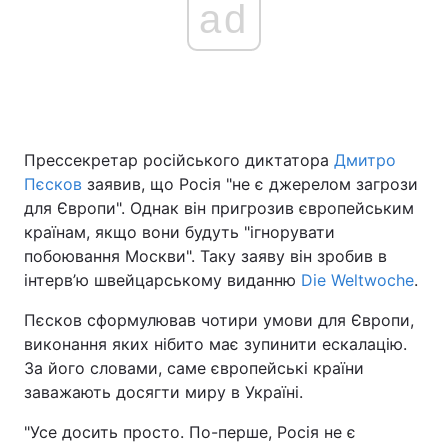
ad
Прессекретар російського диктатора
Дмитро
Пєсков
заявив, що Росія "не є джерелом загрози
для Європи". Однак він пригрозив європейським
країнам, якщо вони будуть "ігнорувати
побоювання Москви". Таку заяву він зробив в
інтерв’ю швейцарському виданню
Die Weltwoche
.
Пєсков сформулював чотири умови для Європи,
виконання яких нібито має зупинити ескалацію.
За його словами, саме європейські країни
заважають досягти миру в Україні.
"Усе досить просто. По-перше, Росія не є