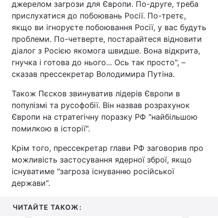
джерелом загрози для Європи. По-друге, треба
прислухатися до побоювань Росії. По-третє,
якщо ви ігноруєте побоювання Росії, у вас будуть
проблеми. По-четверте, постарайтеся відновити
діалог з Росією якомога швидше. Вона відкрита,
гнучка і готова до нього... Ось так просто", –
сказав прессекретар Володимира Путіна.
Також Пєсков звинуватив лідерів Європи в
популізмі та русофобії. Він назвав розрахунок
Європи на стратегічну поразку РФ "найбільшою
помилкою в історії".
Крім того, прессекретар глави РФ заговорив про
можливість застосування ядерної зброї, якщо
існуватиме "загроза існуванню російської
держави".
ЧИТАЙТЕ ТАКОЖ: