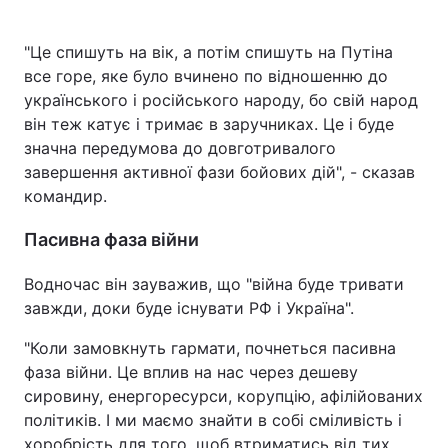
"Це спишуть на вік, а потім спишуть на Путіна
все горе, яке було вчинено по відношенню до
українського і російського народу, бо свій народ
він теж катує і тримає в заручниках. Це і буде
значна передумова до довготривалого
завершення активної фази бойових дій", - сказав
командир.
Пасивна фаза війни
Водночас він зауважив, що "війна буде тривати
завжди, доки буде існувати РФ і Україна".
"Коли замовкнуть гармати, почнеться пасивна
фаза війни. Це вплив на нас через дешеву
сировину, енергоресурси, корупцію, афілійованих
політиків. І ми маємо знайти в собі сміливість і
хоробрість для того, щоб втриматись від тих