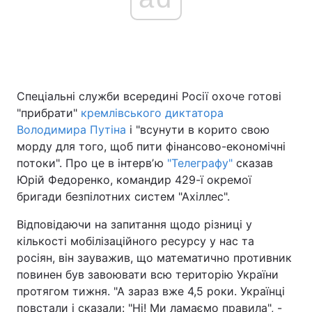
Головна
Війна
Україна
Політика
Спеціальні служби всередині Росії охоче готові
"прибрати"
кремлівського диктатора
Економіка
Світ
Володимира Путіна
і "всунути в корито свою
морду для того, щоб пити фінансово-економічні
Спорт
Наука
потоки". Про це в інтервʼю
"Телеграфу"
сказав
Юрій Федоренко, командир 429-ї окремої
Техно і зв'язок
Лайт
бригади безпілотних систем "Ахіллес".
Зброя
Інциденти
Відповідаючи на запитання щодо різниці у
кількості мобілізаційного ресурсу у нас та
Здоров'я
Туризм
росіян, він зауважив, що математично противник
повинен був завоювати всю територію України
Цікавинки
Погода
протягом тижня. "А зараз вже 4,5 роки. Українці
Екологія
Регіони
повстали і сказали: "Ні! Ми ламаємо правила", -