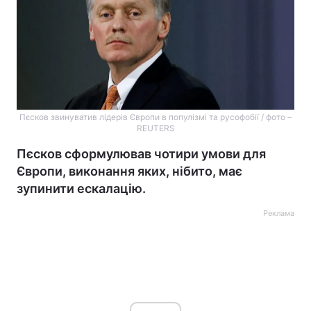
Пєсков звинуватив лідерів Європи в популізмі та русофобії / фото –
REUTERS
Пєсков сформулював чотири умови для
Європи, виконання яких, нібито, має
зупинити ескалацію.
Реклама