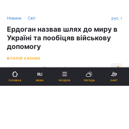
›
Новини
Світ
рус
Ердоган назвав шлях до миру в
Україні та пообіцяв військову
допомогу
ВІТАЛІЙ САЄНКО
13:34, 08.07.26
2 хв.
6197
RU
МОВА
ГОЛОВНА
РОЗДІЛИ
ПОГОДА
ЛАЙТ
Підпишіться на нас в Google