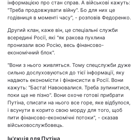
інформацією про стан справ. А військові кажуть:
"Треба продовжувати війну". Бо для них це
годівниця в моменті часу", - розповів Федоренко.
Другий клан, каже він, це спеціальні служби
всередині Росії, які "як ракова пухлина
пронизали всю Росію, весь фінансово-
економічний блок".
"Вони з нього живляться. Тому спецслужби дуже
сильно дослуховуються до тієї інформації, яку
надають економісти і фінансисти в Росії. Вони
кажуть: "Баста! Навоювалися. Треба зупинитися,
поки ще не пізно". Вони охоче готові прибрати
Путіна, списати на нього все горе, яке відбулося,
і всунути в корито свою морду для того, щоб
пити фінансово-економічні потоки", - сказав
військовослужбовець.
Ін'єкція для Путіна