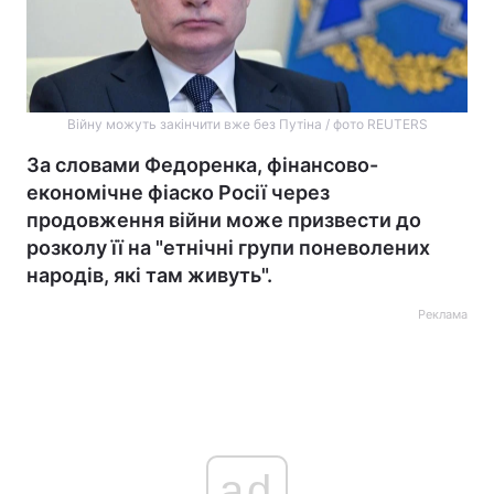
Війну можуть закінчити вже без Путіна / фото REUTERS
За словами Федоренка, фінансово-
економічне фіаско Росії через
продовження війни може призвести до
розколу її на "етнічні групи поневолених
народів, які там живуть".
Реклама
ad