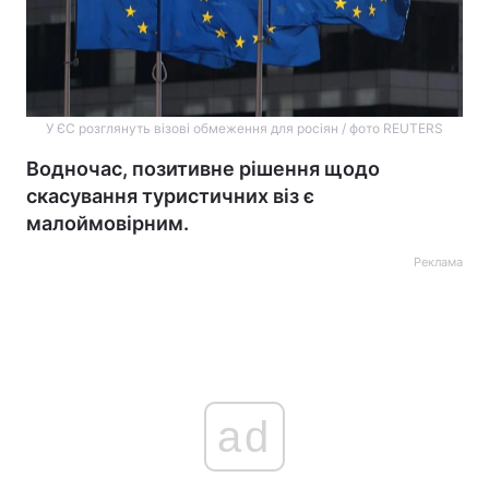
У ЄС розглянуть візові обмеження для росіян / фото REUTERS
Водночас, позитивне рішення щодо
скасування туристичних віз є
малоймовірним.
Реклама
ad