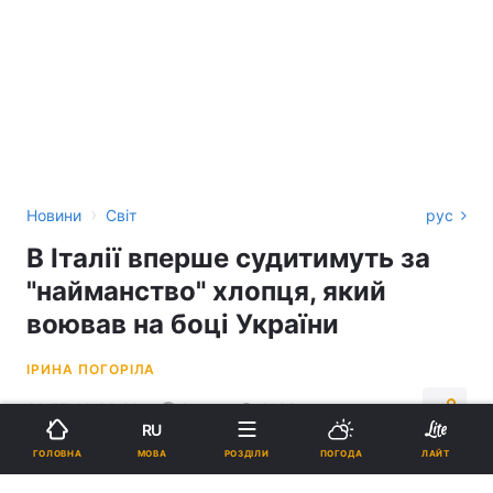
›
Новини
Світ
рус
В Італії вперше судитимуть за
"найманство" хлопця, який
воював на боці України
ІРИНА ПОГОРІЛА
20:57, 10.08.22
2 хв.
6108
RU
МОВА
ГОЛОВНА
РОЗДІЛИ
ПОГОДА
ЛАЙТ
Підпишіться на нас в Google