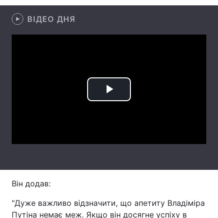
Лонгріди
ВІДЕО ДНЯ
Відео з Youtube
Статті
Інтерв'ю
Думки
Архів
Вакансії
Play
Контакти
Video
Послуги
Він додав:
"Дуже важливо відзначити, що апетиту Владіміра
Путіна немає меж. Якщо він досягне успіху в