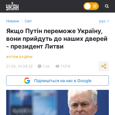
›
Новини
Світ
рус
Якщо Путін переможе Україну,
вони прийдуть до наших дверей
- президент Литви
АРТЕМ БУДРІН
21:30, 10.08.22
1 хв.
11219
Підпишіться на нас в Google