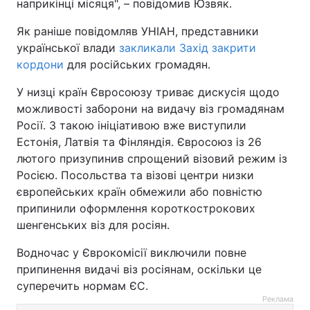
наприкінці місяця", – повідомив Юзвяк.
Як раніше повідомляв УНІАН, представники
української влади
закликали Захід закрити
кордони
для російських громадян.
У низці країн Євросоюзу триває дискусія щодо
можливості заборони на видачу віз громадянам
Росії. З такою ініціативою вже виступили
Естонія, Латвія та Фінляндія. Євросоюз із 26
лютого призупинив спрощений візовий режим із
Росією. Посольства та візові центри низки
європейських країн обмежили або повністю
припинили оформлення короткострокових
шенгенських віз для росіян.
Водночас у Єврокомісії виключили повне
припинення видачі віз росіянам, оскільки це
суперечить нормам ЄС.
Реклама