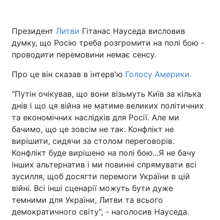
Президент
Литви
Гітанас Науседа висловив
думку, що Росію треба розгромити на полі бою -
Головна
Війна
проводити перемовини немає сенсу.
Україна
Політика
Про це він сказав в інтерв'ю
Голосу Америки.
Економіка
Світ
"Путін очікував, що вони візьмуть Київ за кілька
днів і що ця війна не матиме великих політичних
Спорт
Наука
та економічних наслідків для Росії. Але ми
бачимо, що це зовсім не так. Конфлікт не
Техно і зв'язок
Лайт
вирішити, сидячи за столом переговорів.
Зброя
Інциденти
Конфлікт буде вирішено на полі бою...Я не бачу
інших альтернатив і ми повинні спрямувати всі
Здоров'я
Туризм
зусилля, щоб досягти перемоги України в цій
війні. Всі інші сценарії можуть бути дуже
Цікавинки
Погода
темними для України, Литви та всього
демократичного світу", - наголосив Науседа.
Екологія
Регіони