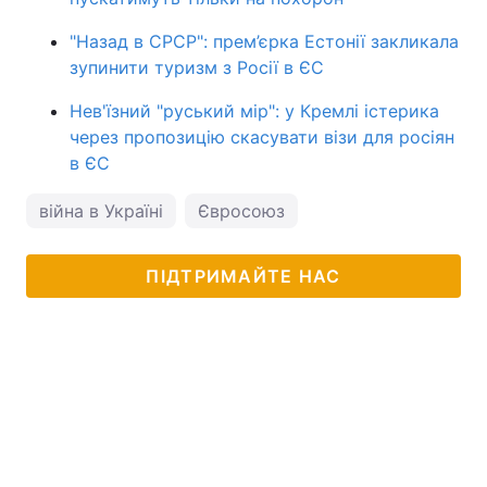
"Назад в СРСР": прем’єрка Естонії закликала
зупинити туризм з Росії в ЄС
Нев'їзний "руський мір": у Кремлі істерика
через пропозицію скасувати візи для росіян
в ЄС
війна в Україні
Євросоюз
ПІДТРИМАЙТЕ НАС