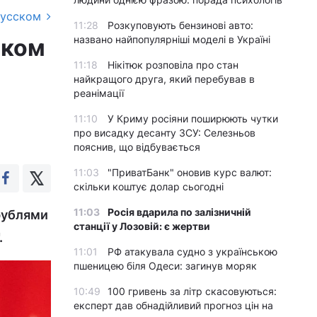
русском
11:28
Розкуповують бензинові авто:
названо найпопулярніші моделі в Україні
иком
11:18
Нікітюк розповіла про стан
найкращого друга, який перебував в
реанімації
11:10
У Криму росіяни поширюють чутки
про висадку десанту ЗСУ: Селезньов
пояснив, що відбувається
11:03
"ПриватБанк" оновив курс валют:
скільки коштує долар сьогодні
11:03
Росія вдарила по залізничній
рублями
станції у Лозовій: є жертви
.
11:01
РФ атакувала судно з українською
пшеницею біля Одеси: загинув моряк
10:49
100 гривень за літр скасовуються:
експерт дав обнадійливий прогноз цін на