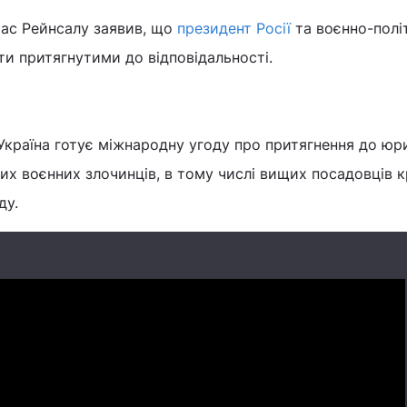
мас Рейнсалу заявив, що
президент Росії
та воєнно-полі
ти притягнутими до відповідальності.
Україна готує міжнародну угоду про притягнення до юр
ких воєнних злочинців, в тому числі вищих посадовців 
ду.