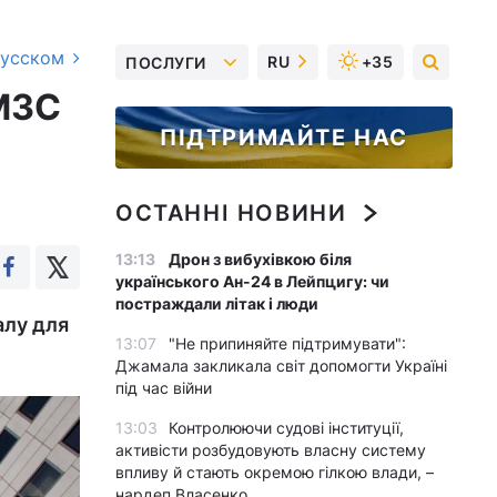
русском
RU
+35
ПОСЛУГИ
 МЗС
ПІДТРИМАЙТЕ НАС
ОСТАННІ НОВИНИ
13:13
Дрон з вибухівкою біля
українського Ан-24 в Лейпцигу: чи
постраждали літак і люди
алу для
13:07
"Не припиняйте підтримувати":
Джамала закликала світ допомогти Україні
під час війни
13:03
Контролюючи судові інституції,
активісти розбудовують власну систему
впливу й стають окремою гілкою влади, –
нардеп Власенко