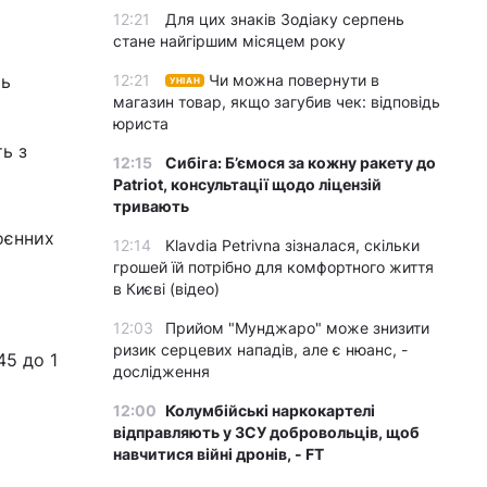
12:21
Для цих знаків Зодіаку серпень
стане найгіршим місяцем року
ть
12:21
Чи можна повернути в
УНІАН
магазин товар, якщо загубив чек: відповідь
юриста
ть з
12:15
Сибіга: Б’ємося за кожну ракету до
Patriot, консультації щодо ліцензій
тривають
оєнних
12:14
Klavdia Petrivna зізналася, скільки
грошей їй потрібно для комфортного життя
в Києві (відео)
12:03
Прийом "Мунджаро" може знизити
ризик серцевих нападів, але є нюанс, -
45 до 1
дослідження
12:00
Колумбійські наркокартелі
відправляють у ЗСУ добровольців, щоб
навчитися війні дронів, - FT