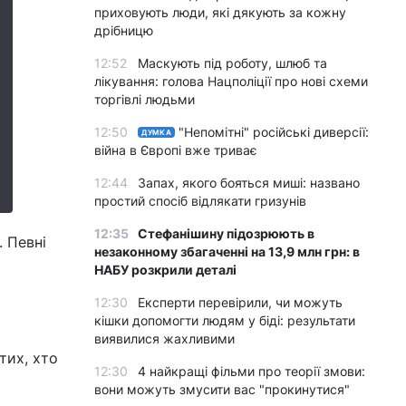
приховують люди, які дякують за кожну
дрібницю
12:52
Маскують під роботу, шлюб та
лікування: голова Нацполіції про нові схеми
торгівлі людьми
12:50
"Непомітні" російські диверсії:
ДУМКА
війна в Європі вже триває
12:44
Запах, якого бояться миші: названо
простий спосіб відлякати гризунів
12:35
Стефанішину підозрюють в
 Певні
незаконному збагаченні на 13,9 млн грн: в
НАБУ розкрили деталі
12:30
Експерти перевірили, чи можуть
кішки допомогти людям у біді: результати
виявилися жахливими
тих, хто
12:30
4 найкращі фільми про теорії змови:
вони можуть змусити вас "прокинутися"