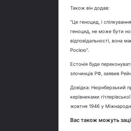
Також він додав:
"Це геноцид, і спілкуванн
геноцид, не може бути н
відповідальності, вона ма
Росією".
Естонія буде переконуват
злочинців РФ, заявив Рей
Довідка: Нюрнберзький п
керівниками гітлерівсько
жовтня 1946 у Міжнародн
Вас також можуть заці