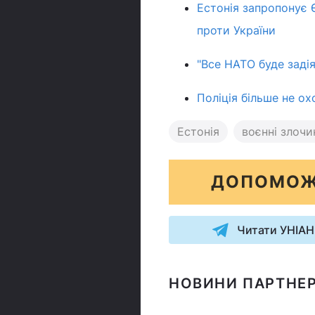
Естонія запропонує 
проти України
"Все НАТО буде заді
Поліція більше не о
Естонія
воєнні злочи
ДОПОМОЖ
Читати УНІАН
НОВИНИ ПАРТНЕР