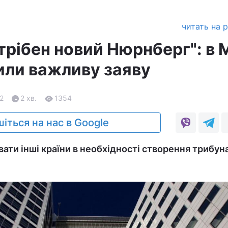
читать на 
трібен новий Нюрнберг": в
били важливу заяву
22
2 хв.
1354
іться на нас в Google
ати інші країни в необхідності створення трибун