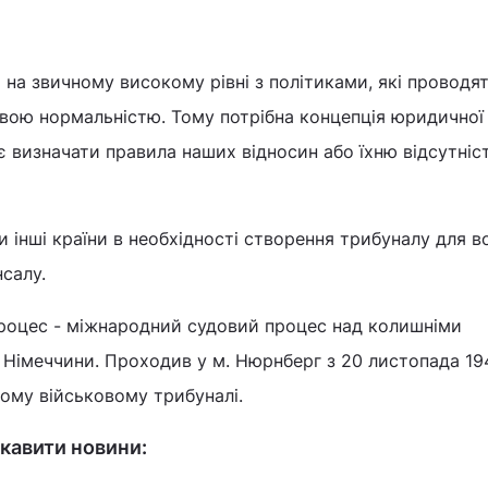
я на звичному високому рівні з політиками, які проводя
овою нормальністю. Тому потрібна концепція юридичної
є визначати правила наших відносин або їхню відсутніс
и інші країни в необхідності створення трибуналу для в
нсалу.
роцес - міжнародний судовий процес над колишніми
ї Німеччини. Проходив у м. Нюрнберг з 20 листопада 19
ому військовому трибуналі.
кавити новини: