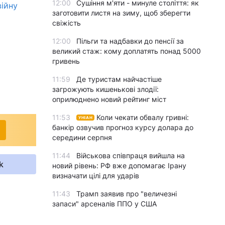
12:00
Сушіння м'яти - минуле століття: як
війну
заготовити листя на зиму, щоб зберегти
свіжість
12:00
Пільги та надбавки до пенсії за
великий стаж: кому доплатять понад 5000
гривень
11:59
Де туристам найчастіше
загрожують кишенькові злодії:
оприлюднено новий рейтинг міст
11:53
Коли чекати обвалу гривні:
УНІАН
банкір озвучив прогноз курсу долара до
середини серпня
11:44
Військова співпраця вийшла на
k
новий рівень: РФ вже допомагає Ірану
визначати цілі для ударів
11:43
Трамп заявив про "величезні
запаси" арсеналів ППО у США