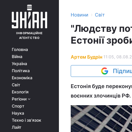
›
Новини
Світ
"Людству по
ІНФОРМАЦІЙНЕ
Естонії зро
АГЕНТСТВО
Головна
Артем Будрін
Війна
11:05, 08.08.
Україна
Підпиш
Політика
Економіка
Світ
Естонія буде переконув
Екологія
воєнних злочинців РФ.
Регіони
Спорт
Наука
Техно і зв'язок
Лайт