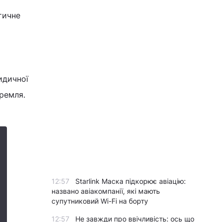
тичне
идичної
кремля.
12:57
Starlink Маска підкорює авіацію:
названо авіакомпанії, які мають
супутниковий Wi-Fi на борту
12:57
Не завжди про ввічливість: ось що