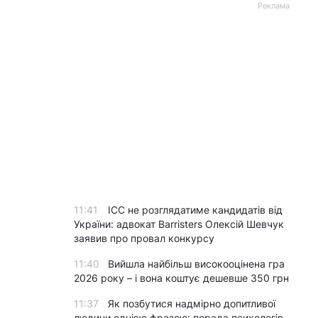
Реклама
11:41
ICC не розглядатиме кандидатів від
України: адвокат Barristers Олексій Шевчук
заявив про провал конкурсу
11:40
Вийшла найбільш високооцінена гра
2026 року – і вона коштує дешевше 350 грн
11:37
Як позбутися надмірно допитливої
людини однією фразою: порада психологів