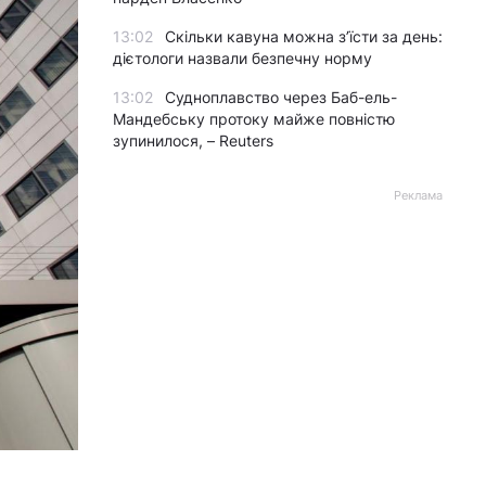
13:02
Скільки кавуна можна з’їсти за день:
дієтологи назвали безпечну норму
13:02
Судноплавство через Баб-ель-
Мандебську протоку майже повністю
зупинилося, – Reuters
Реклама