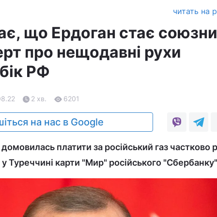
читать на 
чає, що Ердоган стає союзн
перт про нещодавні рухи
бік РФ
08.22
2 хв.
6201
іться на нас в Google
домовилась платити за російський газ частково 
у Туреччині карти "Мир" російського "Сбербанку"