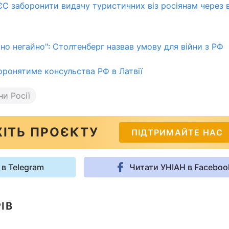
ЄС заборонити видачу туристичних віз росіянам через 
яно негайно": Столтенберг назвав умову для війни з РФ
хоронятиме консульства РФ в Латвії
ни Росії
ІТЬ ПРОЄКТУ
ПІДТРИМАЙТЕ НАС
 в Telegram
Читати УНІАН в Faceboo
ІВ