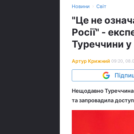
›
Новини
Світ
"Це не озна
Росії" - екс
Туреччини у 
Артур Крижний
09:20, 08.
Підпиш
Нещодавно Туреччина 
та запровадила доступ 