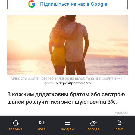
Підпишіться на нас в Google
Кількість братів і сестер впливає на шлюб та ризик розлучення /
фото
ua.depositphotos.com
З кожним додатковим братом або сестрою
шанси розлучитися зменшуються на 3%.
Реклама
RU
МОВА
ГОЛОВНА
РОЗДІЛИ
ПОГОДА
ЛАЙТ