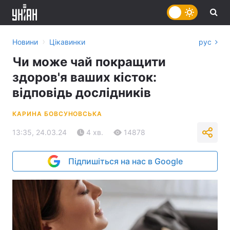
›
Новини
Цікавинки
рус
Чи може чай покращити
здоров'я ваших кісток:
відповідь дослідників
КАРИНА БОВСУНОВСЬКА
13:35, 24.03.24
4 хв.
14878
Підпишіться на нас в Google