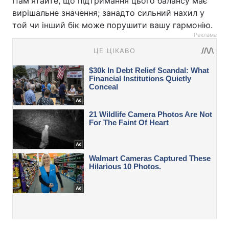
Пам'ятайте, що підтримання цього балансу має
вирішальне значення; занадто сильний нахил у
той чи інший бік може порушити вашу гармонію.
Реклама