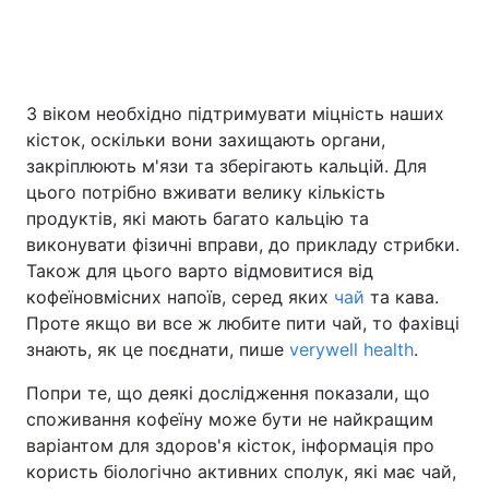
Головна
Війна
З віком необхідно підтримувати міцність наших
кісток, оскільки вони захищають органи,
Україна
Політика
закріплюють м'язи та зберігають кальцій. Для
Економіка
Світ
цього потрібно вживати велику кількість
продуктів, які мають багато кальцію та
Спорт
Наука
виконувати фізичні вправи, до прикладу стрибки.
Також для цього варто відмовитися від
Техно і зв'язок
Лайт
кофеїновмісних напоїв, серед яких
чай
та кава.
Проте якщо ви все ж любите пити чай, то фахівці
Зброя
Інциденти
знають, як це поєднати, пише
verywell health
.
Здоров'я
Туризм
Попри те, що деякі дослідження показали, що
споживання кофеїну може бути не найкращим
Цікавинки
Погода
варіантом для здоров'я кісток, інформація про
користь біологічно активних сполук, які має чай,
Екологія
Регіони