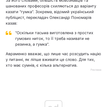
За його словами, більшість мовознавців та
шанованих професорів схиляються до варіанту
казати "гумка". Зокрема, відомий український
публіцист, перекладач Олександр Пономарів
казав:
"Оскільки тасьма виготовлена з простих
гумових ниток, то її треба називати не
резинка, а гумка".
Авраменко вважає, що лише час розсудить націю
у питанні, як ліпше вживати це слово. Для тих,
хто має сумнів, є кілька альтернатив.
Реклама