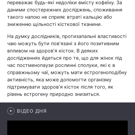
переважає будь-які недоліки вмісту кофеїну. За
даними спостережних досліджень, споживання
Лонгріди
такого напою не сприяє втраті кальцію або
зниженню щільності кісткової тканини.
Відео з Youtube
Статті
На думку дослідників, протизапальні властивості
Інтерв'ю
Думки
чаю можуть бути пов'язані з його позитивним
впливом на здоров'я кісток. В деяких
Архів
Вакансії
дослідженнях йдеться про те, що для жінок під
час постменопаузи рослинні сполуки, які є в
Контакти
справжньому чаї, можуть мати естрогеноподібну
активність, яка може допомогти організму
Послуги
підтримувати здоров'я кісток після того, як
рівень естрогену природно знизиться.
ВІДЕО ДНЯ