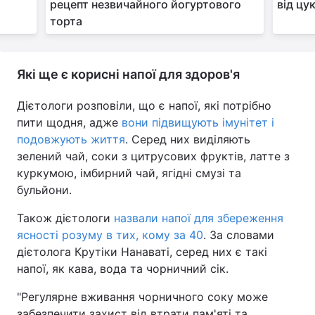
рецепт незвичайного йогуртового
від цу
торта
Які ще є корисні напої для здоров'я
Дієтологи розповіли, що є напої, які потрібно
пити щодня, адже
вони підвищують імунітет і
подовжують життя
. Серед них виділяють
зелений чай, соки з цитрусових фруктів, латте з
куркумою, імбирний чай, ягідні смузі та
бульйони.
Також дієтологи
назвали напої для збереження
ясності розуму в тих, кому за 40
. За словами
дієтолога Крутіки Нанаваті, серед них є такі
напої, як кава, вода та чорничний сік.
"Регулярне вживання чорничного соку може
забезпечити захист від втрати пам'яті та