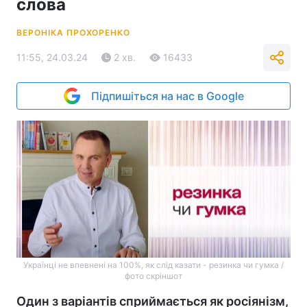
слова
ВЕРОНІКА ПРОХОРЕНКО
11:55, 24.03.24
2 хв.
16433
Підпишіться на нас в Google
Українці не впевнені на 100%, як слід казати - резинка чи гумка /
фото скріншот
Один з варіантів сприймається як росіянізм,