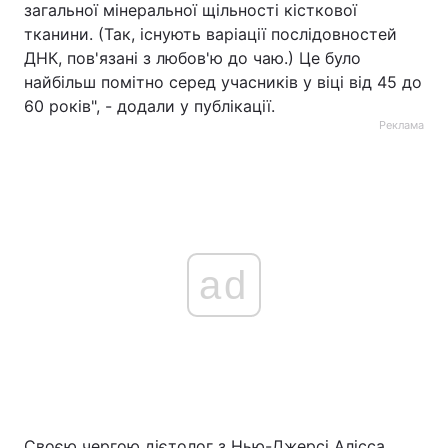
загальної мінеральної щільності кісткової
тканини. (Так, існують варіації послідовностей
ДНК, пов'язані з любов'ю до чаю.) Це було
найбільш помітно серед учасників у віці від 45 до
60 років", - додали у публікації.
Реклама
ad
Своєю чергою дієтолог з Нью-Джерсі Алісса