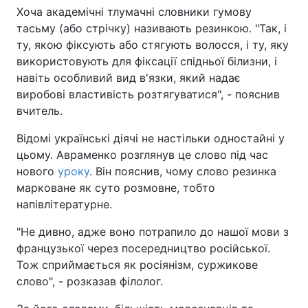
Хоча академічні тлумачні словники гумову
тасьму (або стрічку) називають резинкою. "Так, і
ту, якою фіксують або стягують волосся, і ту, яку
використовують для фіксації спідньої білизни, і
навіть особливий вид в'язки, який надає
виробові властивість розтягуватися", - пояснив
вчитель.
Відомі українські діячі не настільки одностайні у
цьому. Авраменко розглянув це слово під час
нового
уроку
. Він пояснив, чому слово резинка
марковане як суто розмовне, тобто
напівлітературне.
"Не дивно, адже воно потрапило до нашої мови з
французької через посередництво російської.
Тож сприймається як росіянізм, суржикове
слово", - розказав філолог.