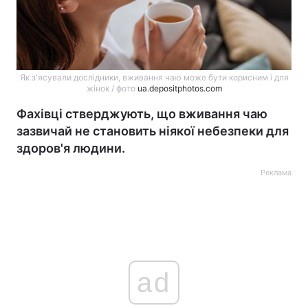
Як з'ясували дослідники, вживання чаю може бути корисним і для
жінок / фото
ua.depositphotos.com
Фахівці стверджують, що вживання чаю
зазвичай не становить ніякої небезпеки для
здоров'я людини.
Реклама
ad