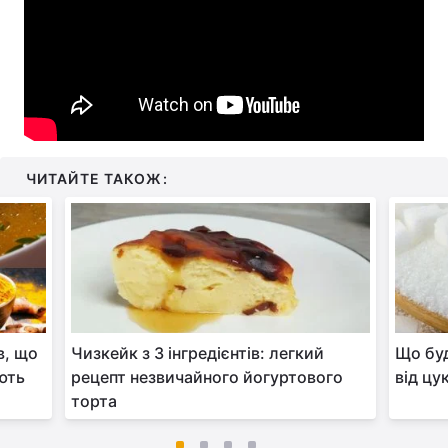
ЧИТАЙТЕ ТАКОЖ:
в, що
Чизкейк з 3 інгредієнтів: легкий
Що буд
ють
рецепт незвичайного йогуртового
від цу
торта