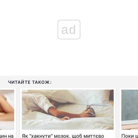
ad
ЧИТАЙТЕ ТАКОЖ:
дин на
Як "хакнути" мозок, щоб миттєво
Поки щ