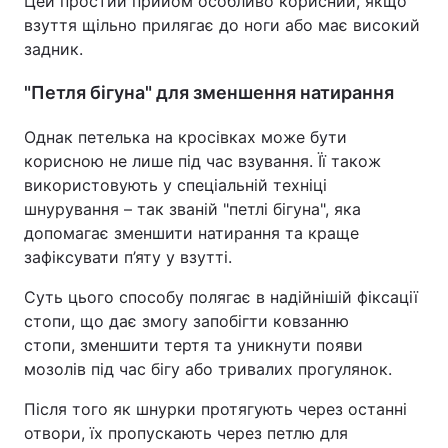
Цей простий прийом особливо корисний, якщо
взуття щільно прилягає до ноги або має високий
задник.
"Петля бігуна" для зменшення натирання
Однак петелька на кросівках може бути
корисною не лише під час взування. Її також
використовують у спеціальній техніці
шнурування – так званій "петлі бігуна", яка
допомагає зменшити натирання та краще
зафіксувати п’яту у взутті.
Суть цього способу полягає в надійнішій фіксації
стопи, що дає змогу запобігти ковзанню
стопи, зменшити тертя та уникнути появи
мозолів під час бігу або тривалих прогулянок.
Після того як шнурки протягують через останні
отвори, їх пропускають через петлю для