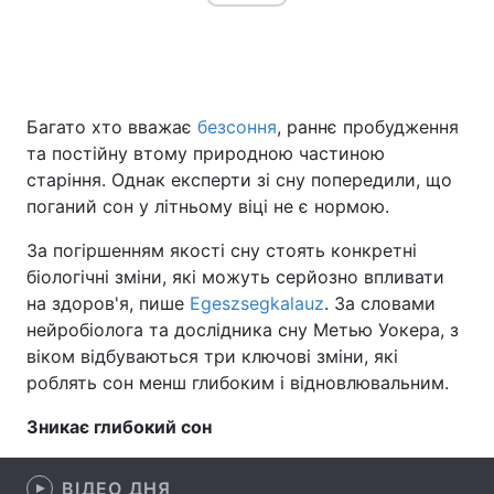
Головна
Війна
Багато хто вважає
безсоння
, раннє пробудження
Україна
Політика
та постійну втому природною частиною
старіння. Однак експерти зі сну попередили, що
Економіка
Світ
поганий сон у літньому віці не є нормою.
Спорт
Наука
За погіршенням якості сну стоять конкретні
біологічні зміни, які можуть серйозно впливати
Техно і зв'язок
Лайт
на здоров'я, пише
Egeszsegkalauz
. За словами
нейробіолога та дослідника сну Метью Уокера, з
Зброя
Інциденти
віком відбуваються три ключові зміни, які
роблять сон менш глибоким і відновлювальним.
Здоров'я
Туризм
Зникає глибокий сон
Цікавинки
Погода
Екологія
Регіони
ВІДЕО ДНЯ