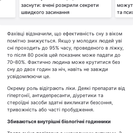
заснути: вчені розкрили секрети
можуть
швидкого засинання
та пси
Фахівці відзначили, що ефективність сну з віком
помітно знижується. Якщо у молодих людей уві
сні проходить до 95% часу, проведеного в ліжку,
то після 80 років цей показник може падати до
70–80%. Фактично людина може крутитися без
сну до двох годин за ніч, навіть не завжди
усвідомлюючи це.
Окрему роль відіграють ліки. Деякі препарати від
гіпертонії, антидепресанти, діуретики та
стероїдні засоби здатні викликати безсоння,
тривожність або часті пробудження.
Збиваються внутрішні біологічні годинники