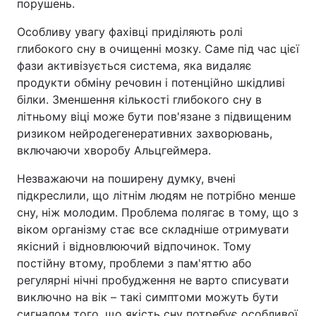
порушень.
Особливу увагу фахівці приділяють ролі
глибокого сну в очищенні мозку. Саме під час цієї
фази активізується система, яка видаляє
продукти обміну речовин і потенційно шкідливі
білки. Зменшення кількості глибокого сну в
літньому віці може бути пов'язане з підвищеним
ризиком нейродегенеративних захворювань,
включаючи хворобу Альцгеймера.
Незважаючи на поширену думку, вчені
підкреслили, що літнім людям не потрібно менше
сну, ніж молодим. Проблема полягає в тому, що з
віком організму стає все складніше отримувати
якісний і відновлюючий відпочинок. Тому
постійну втому, проблеми з пам'яттю або
регулярні нічні пробудження не варто списувати
виключно на вік – такі симптоми можуть бути
сигналом того, що якість сну потребує особливої