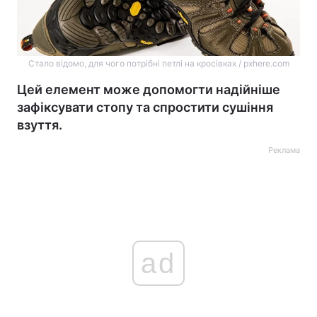
Стало відомо, для чого потрібні петлі на кросівках / pxhere.com
Цей елемент може допомогти надійніше
зафіксувати стопу та спростити сушіння
взуття.
Реклама
ad