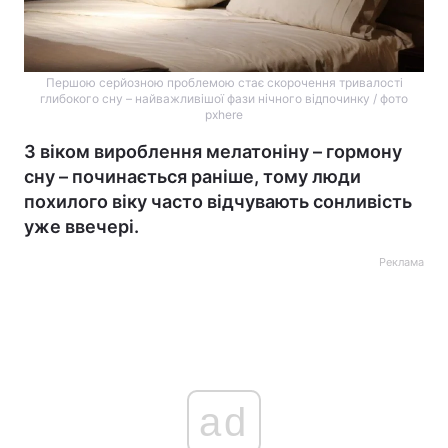
Першою серйозною проблемою стає скорочення тривалості
глибокого сну – найважливішої фази нічного відпочинку / фото
pxhere
З віком вироблення мелатоніну – гормону
сну – починається раніше, тому люди
похилого віку часто відчувають сонливість
уже ввечері.
Реклама
ad