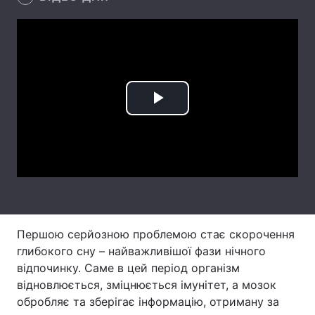
Лонгріди
Відео з Youtube
Статті
Інтерв'ю
Думки
Play
Архів
Вакансії
Video
Контакти
Послуги
Першою серйозною проблемою стає скорочення
глибокого сну – найважливішої фази нічного
відпочинку. Саме в цей період організм
відновлюється, зміцнюється імунітет, а мозок
обробляє та зберігає інформацію, отриману за