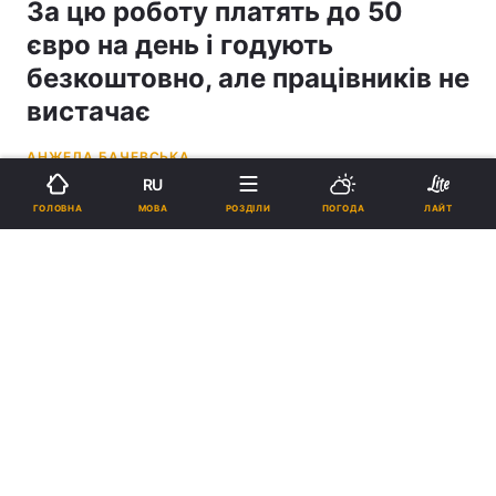
За цю роботу платять до 50
євро на день і годують
безкоштовно, але працівників не
вистачає
АНЖЕЛА БАЧЕВСЬКА
RU
12:12, 14.06.26
3 хв.
1848
МОВА
ГОЛОВНА
РОЗДІЛИ
ПОГОДА
ЛАЙТ
Підпишіться на нас в Google