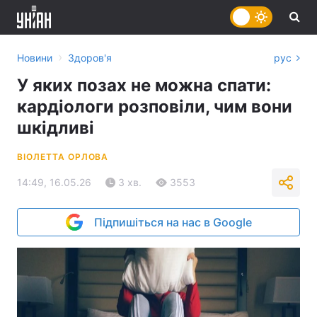
›
Новини
Здоров'я
рус
У яких позах не можна спати:
кардіологи розповіли, чим вони
шкідливі
ВІОЛЕТТА ОРЛОВА
14:49, 16.05.26
3 хв.
3553
Підпишіться на нас в Google