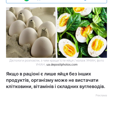
Дієтологи розповіли, з чим краще їсти яйця / колаж УНІАН, фото
УНІАН,
ua.depositphotos.com
Якщо в раціоні є лише яйця без інших
продуктів, організму може не вистачати
клітковини, вітамінів і складних вуглеводів.
Реклама