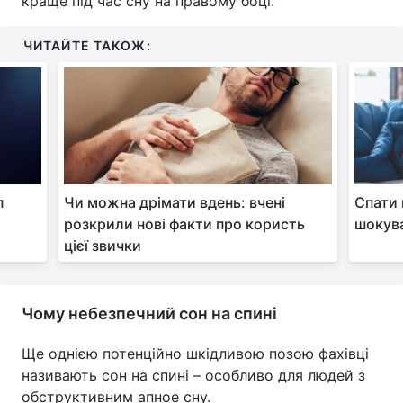
краще під час сну на правому боці.
Тема оформлення
ЧИТАЙТЕ ТАКОЖ:
п
Чи можна дрімати вдень: вчені
Спати 
розкрили нові факти про користь
шокув
цієї звички
Чому небезпечний сон на спині
Ще однією потенційно шкідливою позою фахівці
називають сон на спині – особливо для людей з
обструктивним апное сну.