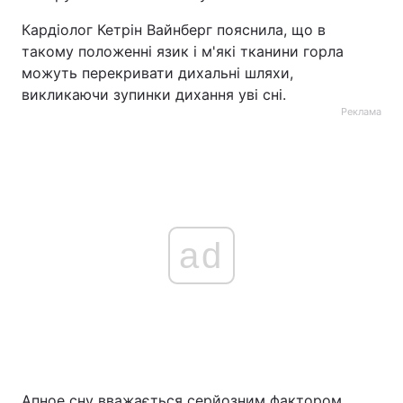
Кардіолог Кетрін Вайнберг пояснила, що в
такому положенні язик і м'які тканини горла
можуть перекривати дихальні шляхи,
викликаючи зупинки дихання уві сні.
Реклама
ad
Апное сну вважається серйозним фактором