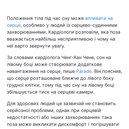
Положення тіла під час сну може
впливати на
серце
Головна
, особливо у людей із серцево-судинними
Війна
захворюваннями. Кардіологи розповіли, яка поза
Україна
Політика
вважається найбільш несприятливою і чому на
неї варто звернути увагу.
Економіка
Світ
За словами кардіолога Ченг-Хан Чене, сон на
Спорт
Наука
лівому боці може створювати додаткове
навантаження на серце, пише
Parade
. Він пояснив,
Техно і зв'язок
Лайт
що серце розташоване ближче до лівого боку
грудної клітки, тому під час сну на лівому боці
Зброя
Інциденти
збільшується тиск на серцеві камери.
Здоров'я
Туризм
Для здорових людей це зазвичай не становить
серйозної проблеми, однак при серцевій
Цікавинки
Погода
недостатності або інших захворюваннях така
поза може викликати дискомфорт і погіршувати
Екологія
Регіони