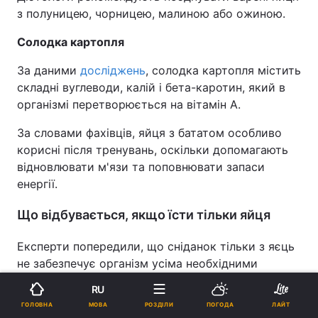
з полуницею, чорницею, малиною або ожиною.
Солодка картопля
За даними
досліджень
, солодка картопля містить
складні вуглеводи, калій і бета-каротин, який в
організмі перетворюється на вітамін А.
За словами фахівців, яйця з бататом особливо
корисні після тренувань, оскільки допомагають
відновлювати м'язи та поповнювати запаси
енергії.
Що відбувається, якщо їсти тільки яйця
Експерти попередили, що сніданок тільки з яєць
не забезпечує організм усіма необхідними
речовинами. Зокрема, у яйцях практично немає
RU
клітковини, вітаміну С і достатньої кількості
МОВА
ГОЛОВНА
РОЗДІЛИ
ПОГОДА
ЛАЙТ
вуглеводів. Через це відчуття голоду може