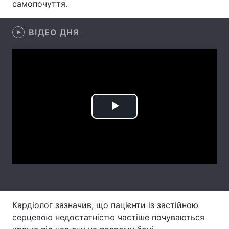
самопочуття.
Лонгріди
ВІДЕО ДНЯ
Відео з Youtube
Статті
Інтерв'ю
Думки
Архів
Вакансії
Play
Контакти
Video
Послуги
Кардіолог зазначив, що пацієнти із застійною
серцевою недостатністю частіше почуваються