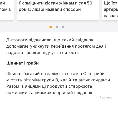
кий
Як зміцнити кістки жінкам після 50
Що їст
ломів
років: лікарі назвали способи
артері
назвав
Дієтологи відзначили, що такий сніданок
допомагає уникнути переїдання протягом дня і
надовго зберігає відчуття ситості.
Шпинат і гриби
Шпинат багатий на залізо та вітамін С, а гриби
містять вітаміни групи В, калій та антиоксиданти.
Разом із яйцями ці продукти створюють
поживний та низькокалорійний сніданок.
Реклама