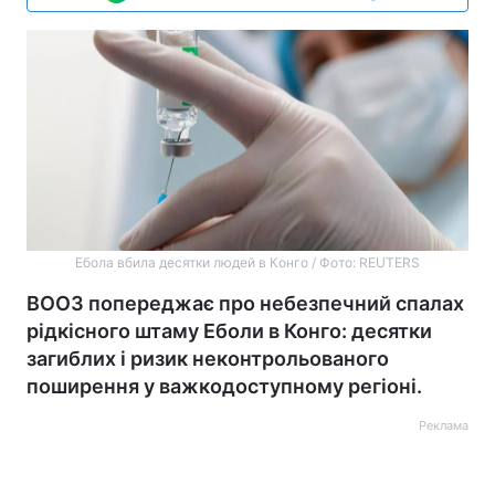
Ебола вбила десятки людей в Конго / Фото: REUTERS
ВООЗ попереджає про небезпечний спалах
рідкісного штаму Еболи в Конго: десятки
загиблих і ризик неконтрольованого
поширення у важкодоступному регіоні.
Реклама