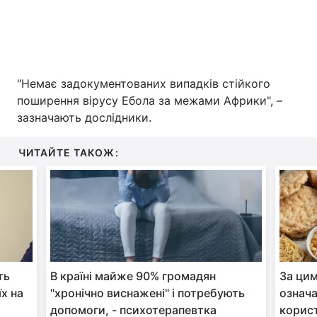
"Немає задокументованих випадків стійкого
поширення вірусу Ебола за межами Африки", –
зазначають дослідники.
ЧИТАЙТЕ ТАКОЖ:
ть
В країні майже 90% громадян
За цим
х на
"хронічно виснажені" і потребують
означа
допомоги, - психотерапевтка
корист