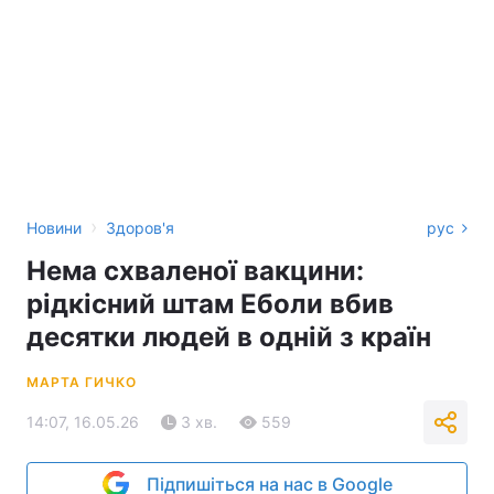
›
Новини
Здоров'я
рус
Нема схваленої вакцини:
рідкісний штам Еболи вбив
десятки людей в одній з країн
МАРТА ГИЧКО
14:07, 16.05.26
3 хв.
559
Підпишіться на нас в Google