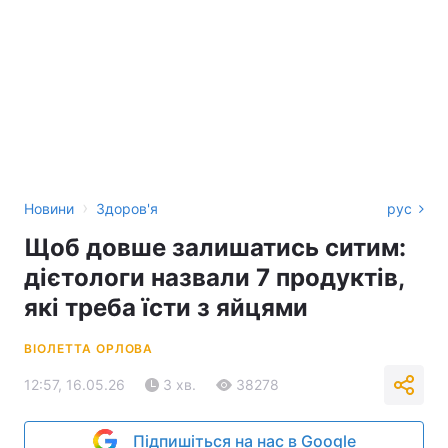
›
Новини
Здоров'я
рус
Щоб довше залишатись ситим:
дієтологи назвали 7 продуктів,
які треба їсти з яйцями
ВІОЛЕТТА ОРЛОВА
12:57, 16.05.26
3 хв.
38278
Підпишіться на нас в Google