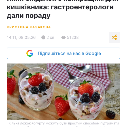
кишківника: гастроентерологи
дали пораду
КРИСТИНА КАЗАКОВА
14:11, 08.05.26
2 хв.
51238
Підпишіться на нас в Google
Кілька ложок йогурту можуть бути простим способом підтримати