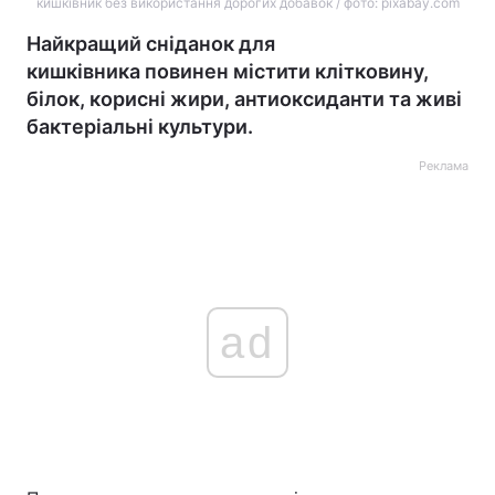
кишківник без використання дорогих добавок / фото: pixabay.com
Найкращий сніданок для
кишківника повинен містити клітковину,
білок, корисні жири, антиоксиданти та живі
бактеріальні культури.
Реклама
ad