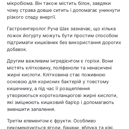
мікробіома. Він також містить білок, завдяки
чому страва довше ситить і допомагає уникнути
різкого спаду енергії.
Гастроентеролог Руча Шах зазначає, що кілька
ложок йогурту можуть бути простим способом
підтримати кишківник без використання дорогих
добавок.
Другим важливим інгредієнтом є горіхи. Вони
містять клітковину, поліфеноли та ненасичені
жирні кислоти. Клітковина стає поживною
основою для корисних бактерій у товстому
кишечнику, а під час її розщеплення
утворюються коротколанцюгові жирні кислоти,
які зміцнюють кишковий бар’єр і допомагають
зменшити запалення.
Третім елементом є фрукти. Особливо
рекомендуються ягоди, банани, яблука та ківі.