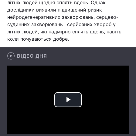
літніх людей щодня сплять вдень. Однак
дослідники виявили підвищений ризик
Лонгріди
нейродегенеративних захворювань, серцево-
судинних захворювань і серйозних хвороб у
Відео з Youtube
Статті
літніх людей, які надмірно сплять вдень, навіть
коли почуваються добре.
Інтерв'ю
Думки
Архів
Вакансії
ВІДЕО ДНЯ
Контакти
Послуги
Play
Video