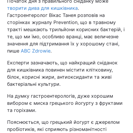
Початок дня з правильного сніданку може
творити дива для кишківника
.
Гастроентеролог Вікас Танея розповів на
сторінках журналу Prevention, що в травному
тракті мешкають трильйони корисних бактерій, і
те, що ми їмо, особливо вранці, має величезне
значення для підтримання їх у хорошому стані,
пише
ABC Zdrowie
.
Експерти зазначають, що найкращий сніданок
для кишківника повинен містити клітковину,
білок, корисні жири, антиоксиданти та живі
бактеріальні культури.
На думку гастроентерологів, дуже хорошим
вибором є миска грецького йогурту з фруктами
та горіхами.
Пояснюється, що грецький йогурт є джерелом
пробіотиків, які сприяють різноманітності