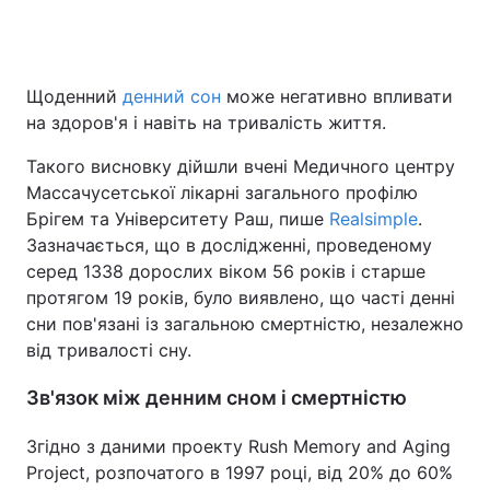
Головна
Війна
Щоденний
денний сон
може негативно впливати
на здоров'я і навіть на тривалість життя.
Україна
Політика
Такого висновку дійшли вчені Медичного центру
Економіка
Світ
Массачусетської лікарні загального профілю
Брігем та Університету Раш, пише
Realsimple
.
Спорт
Наука
Зазначається, що в дослідженні, проведеному
серед 1338 дорослих віком 56 років і старше
Техно і зв'язок
Лайт
протягом 19 років, було виявлено, що часті денні
сни пов'язані із загальною смертністю, незалежно
Зброя
Інциденти
від тривалості сну.
Здоров'я
Туризм
Зв'язок між денним сном і смертністю
Цікавинки
Погода
Згідно з даними проекту Rush Memory and Aging
Project, розпочатого в 1997 році, від 20% до 60%
Екологія
Регіони