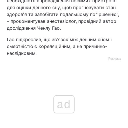
необхідність впровадження носимих пристроїв
для оцінки денного сну, щоб прогнозувати стан
здоров'я та запобігати подальшому погіршенню",
– прокоментував анестезіолог, провідний автор
дослідження Ченлу Гао.
Гао підкреслив, що зв'язок між денним сном і
смертністю є кореляційним, а не причинно-
наслідковим.
Реклама
ad