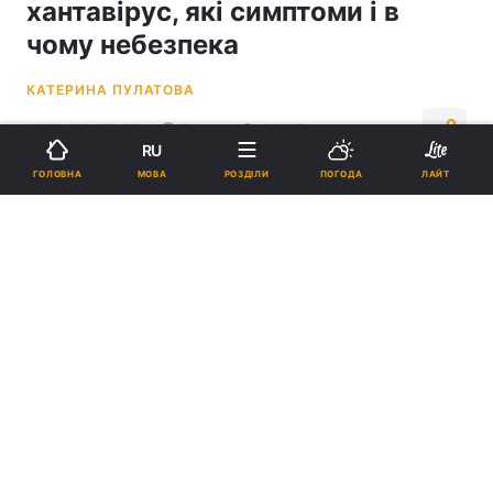
хантавірус, які симптоми і в
чому небезпека
КАТЕРИНА ПУЛАТОВА
12:21, 08.05.26
5 хв.
26215
RU
МОВА
ГОЛОВНА
РОЗДІЛИ
ПОГОДА
ЛАЙТ
Підпишіться на нас в Google
Дізнайтеся, чим небезпечний і наскільки смертельний хантавірус /
колаж УНІАН, фото pixabay.com