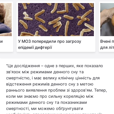
чи
У МОЗ попередили про загрозу
Вчені 
епідемії дифтерії
для лі
"Це дослідження – одне з перших, яке показало
зв'язок між режимами денного сну та
смертністю, і має велику клінічну цінність для
відстеження режимів денного сну з метою
раннього виявлення проблем зі здоров'ям. Тепер,
коли ми знаємо про сильну кореляцію між
режимами денного сну та показниками
смертності, ми можемо обґрунтувати