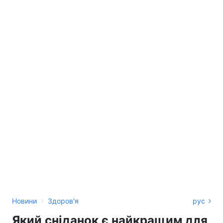
›
Новини
Здоров'я
рус
Який сніданок є найкращим для