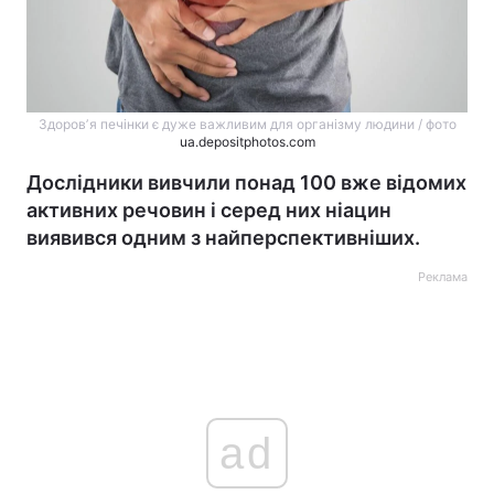
Здоровʼя печінки є дуже важливим для організму людини / фото
ua.depositphotos.com
Дослідники вивчили понад 100 вже відомих
активних речовин і серед них ніацин
виявився одним з найперспективніших.
Реклама
ad