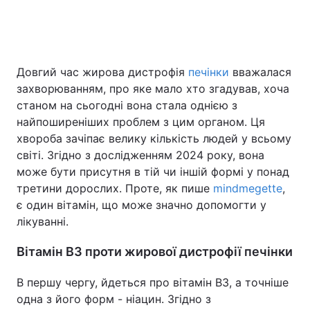
Головна
Війна
Довгий час жирова дистрофія
печінки
вважалася
захворюванням, про яке мало хто згадував, хоча
Україна
Політика
станом на сьогодні вона стала однією з
Економіка
Світ
найпоширеніших проблем з цим органом. Ця
хвороба зачіпає велику кількість людей у всьому
Спорт
Наука
світі. Згідно з дослідженням 2024 року, вона
може бути присутня в тій чи іншій формі у понад
Техно і зв'язок
Лайт
третини дорослих. Проте, як пише
mindmegette
,
є один вітамін, що може значно допомогти у
Зброя
Інциденти
лікуванні.
Здоров'я
Туризм
Вітамін B3 проти жирової дистрофії печінки
Цікавинки
Погода
В першу чергу, йдеться про вітамін B3, а точніше
одна з його форм - ніацин. Згідно з
Екологія
Регіони