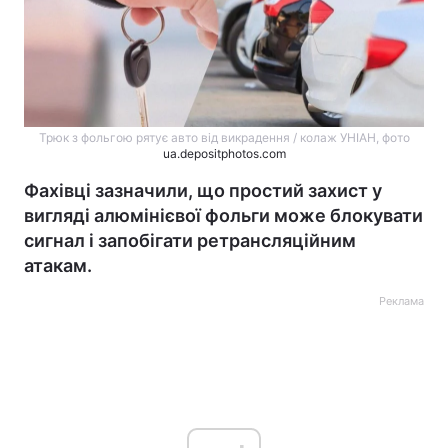
Трюк з фольгою рятує авто від викрадення / колаж УНІАН, фото
ua.depositphotos.com
Фахівці зазначили, що простий захист у
вигляді алюмінієвої фольги може блокувати
сигнал і запобігати ретрансляційним
атакам.
Реклама