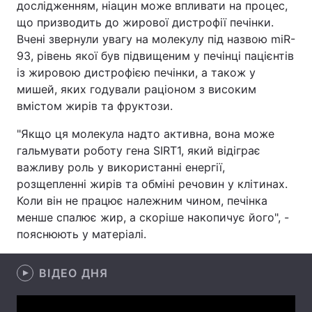
дослідженням, ніацин може впливати на процес,
що призводить до жирової дистрофії печінки.
Лонгріди
Вчені звернули увагу на молекулу під назвою miR-
93, рівень якої був підвищеним у печінці пацієнтів
Відео з Youtube
Статті
із жировою дистрофією печінки, а також у
мишей, яких годували раціоном з високим
Інтерв'ю
Думки
вмістом жирів та фруктози.
Архів
Вакансії
"Якщо ця молекула надто активна, вона може
гальмувати роботу гена SIRT1, який відіграє
Контакти
важливу роль у використанні енергії,
розщепленні жирів та обміні речовин у клітинах.
Послуги
Коли він не працює належним чином, печінка
менше спалює жир, а скоріше накопичує його", -
пояснюють у матеріалі.
ВІДЕО ДНЯ