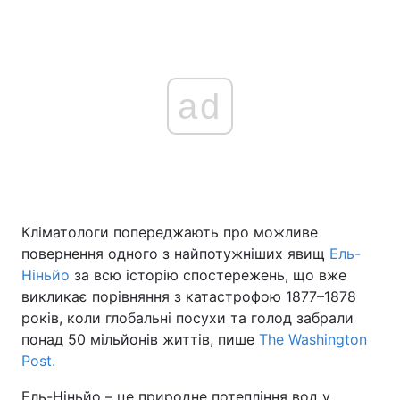
ad
Кліматологи попереджають про можливе
повернення одного з найпотужніших явищ
Ель-
Ніньйо
за всю історію спостережень, що вже
викликає порівняння з катастрофою 1877–1878
років, коли глобальні посухи та голод забрали
понад 50 мільйонів життів, пише
The Washington
Post.
Ель-Ніньйо – це природне потепління вод у