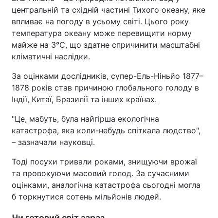
центральній та східній частині Тихого океану, яке
впливає на погоду в усьому світі. Цього року
температура океану може перевищити норму
майже на 3°C, що здатне спричинити масштабні
кліматичні наслідки.
За оцінками дослідників, супер-Ель-Ніньйо 1877–
1878 років став причиною глобального голоду в
Індії, Китаї, Бразилії та інших країнах.
"Це, мабуть, була найгірша екологічна
катастрофа, яка коли-небудь спіткала людство",
– зазначали науковці.
Тоді посухи тривали роками, знищуючи врожаї
та провокуючи масовий голод. За сучасними
оцінками, аналогічна катастрофа сьогодні могла
б торкнутися сотень мільйонів людей.
Чи готовий світ зараз