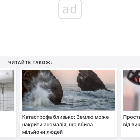
ad
ЧИТАЙТЕ ТАКОЖ:
Катастрофа близько: Землю може
Прости
накрити аномалія, що вбила
від ви
мільйони людей