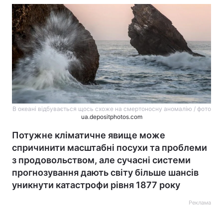
В океані відбувається щось схоже на смертоносну аномалію / фото
ua.depositphotos.com
Потужне кліматичне явище може
спричинити масштабні посухи та проблеми
з продовольством, але сучасні системи
прогнозування дають світу більше шансів
уникнути катастрофи рівня 1877 року
Реклама