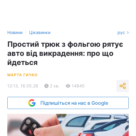
›
Новини
Цікавинки
рус
Простий трюк з фольгою рятує
авто від викрадення: про що
йдеться
МАРТА ГИЧКО
12:13, 16.05.26
2 хв.
14845
Підпишіться на нас в Google