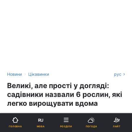
›
Новини
Цікавинки
рус
Великі, але прості у догляді:
садівники назвали 6 рослин, які
легко вирощувати вдома
КАРИНА БОВСУНОВСЬКА
RU
12:01, 16.05.26
4 хв.
5562
МОВА
ГОЛОВНА
РОЗДІЛИ
ПОГОДА
ЛАЙТ