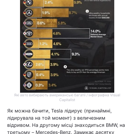
Лонгріди
Відео з Youtube
Статті
Інтерв'ю
Думки
Архів
Вакансії
Контакти
Послуги
Які авто вибирають американські багатії / інфографіка Visual
Capitalist
Як можна бачити, Tesla лідирує (принаймні,
лідирувала на той момент) з величезним
відривом. На другому місці знаходиться BMW, на
третьому – Mercedes-Benz. Замикає десятку