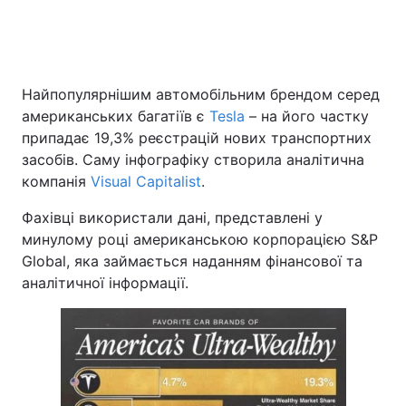
Головна
Війна
Найпопулярнішим автомобільним брендом серед
американських багатіїв є
Tesla
– на його частку
Україна
Політика
припадає 19,3% реєстрацій нових транспортних
Економіка
Світ
засобів. Саму інфографіку створила аналітична
компанія
Visual Capitalist
.
Спорт
Наука
Фахівці використали дані, представлені у
Техно і зв'язок
Лайт
минулому році американською корпорацією S&P
Global, яка займається наданням фінансової та
Зброя
Інциденти
аналітичної інформації.
Здоров'я
Туризм
Цікавинки
Погода
Екологія
Регіони