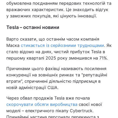
обумовлена поєднанням передових технологій та
вражаючих характеристик. Це знаходить відгук
у заможних покупців, які цінують інновації.
Tesla – останні новини
Варто сказати, що останнім часом компанія
Маска
стикається із серйозними труднощами
. Як
стало відомо на днях, чистий прибуток Tesla в
першому кварталі 2025 року зменшився на 71%.
Причинами цього фахівці називають посилення
конкуренції на зовнішніх ринках та "‎репутаційні
втрати"‎, спричинені діяльністю підприємця в
новій адміністрації США.
Через обвал продажів Tesla вже почала
скорочувати обсяги виробництва
своєї нової
моделі – електричного пікапу Cybertruck.
Принаймні частина персоналу перекинута з