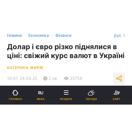
›
›
Новини
Економіка
Фінанси
рус
Долар і євро різко піднялися в
ціні: свіжий курс валют в Україні
КАТЕРИНА ЖИРІЙ
10:07, 24.04.25
2 хв.
23758
RU
Підпишіться на нас в Google
МОВА
ГОЛОВНА
РОЗДІЛИ
ПОГОДА
ЛАЙТ