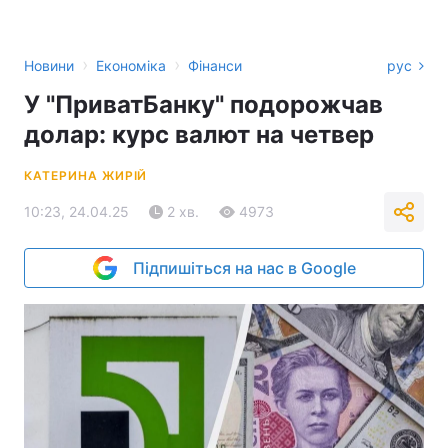
›
›
Новини
Економіка
Фінанси
рус
У "ПриватБанку" подорожчав
долар: курс валют на четвер
КАТЕРИНА ЖИРІЙ
10:23, 24.04.25
2 хв.
4973
Підпишіться на нас в Google