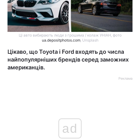
Ці авто вибирають люди з грошима / колаж УНІАН, фото
ua.depositphotos.com
, Unsplash
Цікаво, що Toyota і Ford входять до числа
найпопулярніших брендів серед заможних
американців.
Реклама
ad