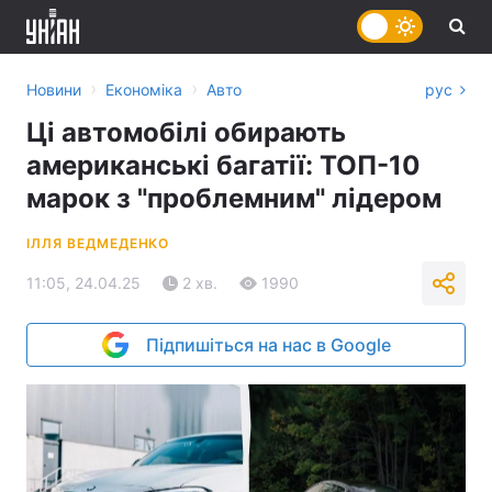
›
›
Новини
Економіка
Авто
рус
Ці автомобілі обирають
американські багатії: ТОП-10
марок з "проблемним" лідером
ІЛЛЯ ВЕДМЕДЕНКО
11:05, 24.04.25
2 хв.
1990
Підпишіться на нас в Google