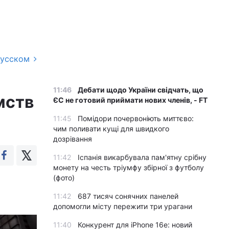
русском
11:46
Дебати щодо України свідчать, що
мств
ЄС не готовий приймати нових членів, - FT
11:45
Помідори почервоніють миттєво:
чим поливати кущі для швидкого
дозрівання
11:42
Іспанія викарбувала пам'ятну срібну
монету на честь тріумфу збірної з футболу
(фото)
11:42
687 тисяч сонячних панелей
допомогли місту пережити три урагани
11:40
Конкурент для iPhone 16e: новий