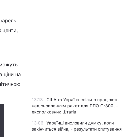
барель.
 центи,
 можуть
а ціни на
літичною
13:13
США та Україна спільно працюють
над оновленням ракет для ППО С-300, –
експолковник Штатів
13:06
Українці висловили думку, коли
закінчиться війна, - результати опитування