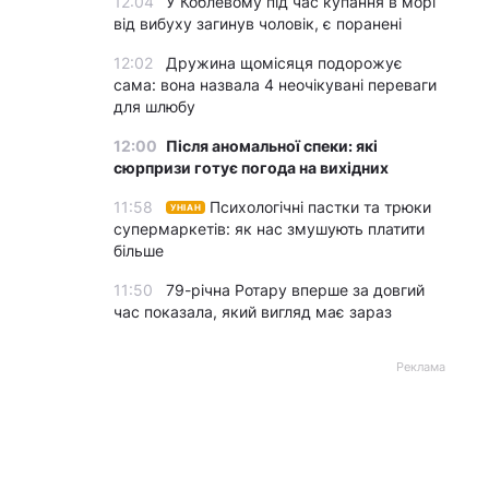
12:04
У Коблевому під час купання в морі
від вибуху загинув чоловік, є поранені
12:02
Дружина щомісяця подорожує
сама: вона назвала 4 неочікувані переваги
для шлюбу
12:00
Після аномальної спеки: які
сюрпризи готує погода на вихідних
11:58
Психологічні пастки та трюки
УНІАН
супермаркетів: як нас змушують платити
більше
11:50
79-річна Ротару вперше за довгий
час показала, який вигляд має зараз
Реклама