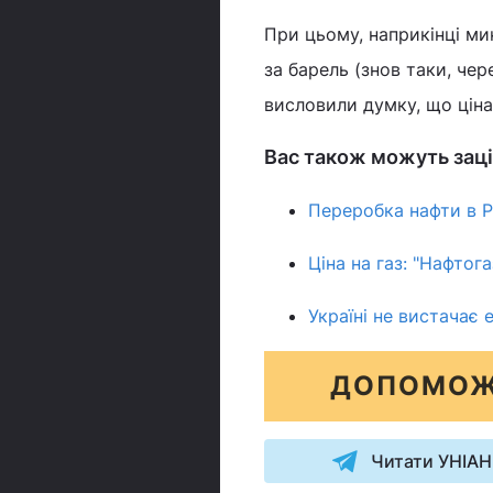
При цьому, наприкінці м
за барель (знов таки, чер
висловили думку, що ціна
Вас також можуть заці
Переробка нафти в Р
Ціна на газ: "Нафтог
Україні не вистачає 
ДОПОМОЖ
Читати УНІАН