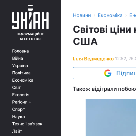
›
›
Новини
Економіка
Ен
Світові ціни 
ІНФОРМАЦІЙНЕ
США
АГЕНТСТВО
Головна
Ілля Ведмеденко
Війна
12:52, 26
Україна
Підпиш
Політика
Економіка
Світ
Також відіграли побою
Екологія
Регіони
Спорт
Наука
Техно і зв'язок
Лайт