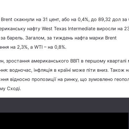
rent скакнули на 31 цент, або на 0,4%, до 89,32 дол за 
риканську нафту West Texas Intermediate виросли на 23
 за барель. Загалом, за тиждень нафта марки Brent
ня на 2,3%, а WTI – на 0,8%.
н, зростання американського ВВП в першому кварталі
ння: водночас, інфляція в країні може піти вниз. Також н
ння відносно пропозиції на ринку, що зумовлено геопо
му Сході.