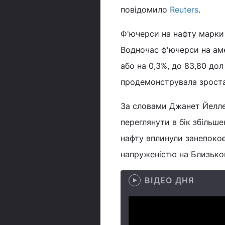
повідомило
Reuters
.
Ф'ючерси на нафту марки B
Водночас ф'ючерси на аме
або на 0,3%, до 83,80 дол
продемонструвала зростан
За словами Джанет Йелле
переглянути в бік збільше
нафту вплинули занепокоє
напруженістю на Близько
ВІДЕО ДНЯ