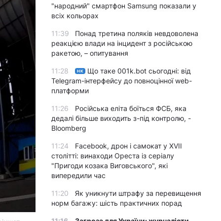
"народний" смартфон Samsung показали у
всіх кольорах
11:39
Понад третина поляків невдоволена
реакцією влади на інцидент з російською
ракетою, – опитування
11:28
Що таке 001k.bot сьогодні: від
НК
Telegram-інтерфейсу до повноцінної web-
платформи
11:26
Російська еліта боїться ФСБ, яка
дедалі більше виходить з-під контролю, -
Bloomberg
11:24
Facebook, дрон і самокат у XVII
столітті: винаходи Ореста із серіалу
"Пригоди козака Виговського", які
випередили час
11:20
Як уникнути штрафу за перевищення
норм багажу: шість практичних порад
11:16
Загроза для України: журналісти