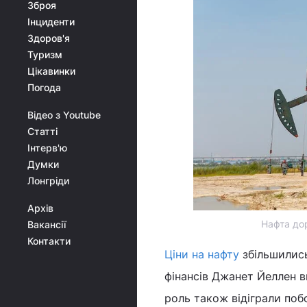
Зброя
Інциденти
Здоров'я
Туризм
Цікавинки
Погода
Відео з Youtube
Статті
Інтерв'ю
Думки
Лонгріди
Архів
Нафта дор
Вакансії
Контакти
Ціни на нафту
збільшились
фінансів Джанет Йеллен 
роль також відіграли по