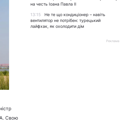
на честь Іоана Павла II
13:15
Не те що кондиціонер – навіть
вентилятор не потрібен: турецький
лайфхак, як охолодити дім
Реклама
ністр
А. Свою