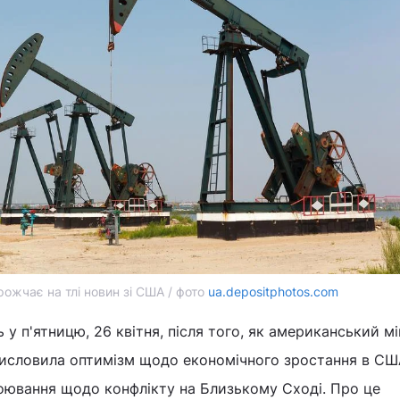
ожчає на тлі новин зі США / фото
ua.depositphotos.com
 у п'ятницю, 26 квітня, після того, як американський мі
висловила оптимізм щодо економічного зростання в СШ
боювання щодо конфлікту на Близькому Сході. Про це