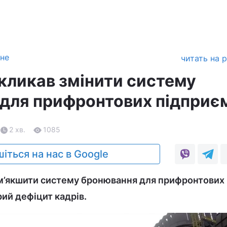
зне
читать на 
акликав змінити систему
для прифронтових підприє
2 хв.
1085
іться на нас в Google
ом’якшити систему бронювання для прифронтових
рий дефіцит кадрів.