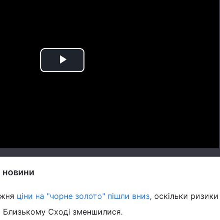
Play
Video
і новини
ижня
ціни на "‎чорне золото"‎ пішли вниз
, оскільки ризики
а Близькому Сході зменшилися.