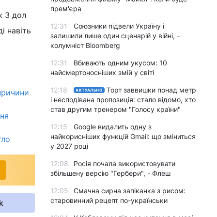
прем'єра
ж 3 дол
12:31
Союзники підвели Україну і
і навіть
залишили лише один сценарій у війні, –
колумніст Bloomberg
12:31
Вбивають одним укусом: 10
найсмертоносніших змій у світі
12:18
Торт заввишки понад метр
 причини
АКТУАЛЬНО
і несподівана пропозиція: стало відомо, хто
став другим тренером "Голосу країни"
вня
12:15
Google видалить одну з
найкорисніших функцій Gmail: що зміниться
тло
у 2027 році
12:08
Росія почала використовувати
збільшену версію "Гербери", - Флеш
12:05
Смачна сирна запіканка з рисом:
старовинний рецепт по-українськи
k