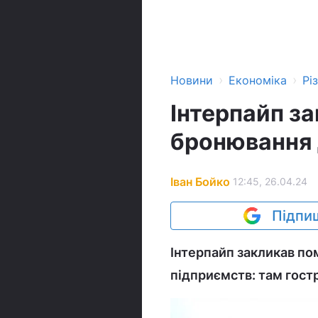
›
›
Новини
Економіка
Рі
Інтерпайп з
бронювання 
Іван Бойко
12:45, 26.04.24
Підпиш
Інтерпайп закликав п
підприємств: там гост