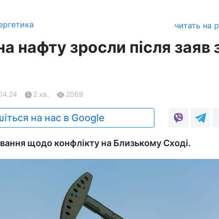
ергетика
читать на 
на нафту зросли після заяв з
.04.24
2 хв.
2069
іться на нас в Google
вання щодо конфлікту на Близькому Сході.