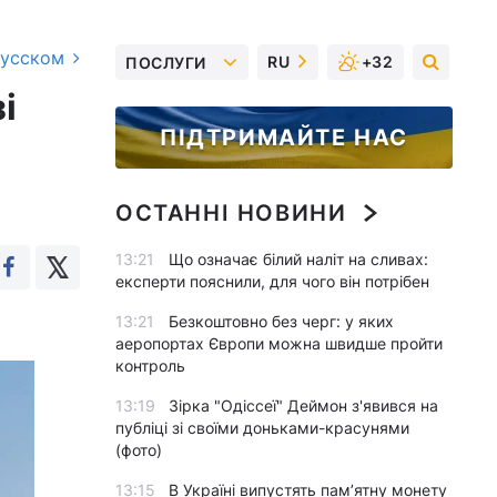
русском
RU
+32
ПОСЛУГИ
і
ПІДТРИМАЙТЕ НАС
ОСТАННІ НОВИНИ
13:21
Що означає білий наліт на сливах:
експерти пояснили, для чого він потрібен
13:21
Безкоштовно без черг: у яких
аеропортах Європи можна швидше пройти
контроль
13:19
Зірка "Одіссеї" Деймон з'явився на
публіці зі своїми доньками-красунями
(фото)
13:15
В Україні випустять пам’ятну монету