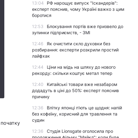
13:04
РФ нарощує випуск "Іскандерів":
експерт пояснив, чому Україні важко з цим
боротися
12:53
Блокування портів вже призвело до
зупинки підприємств, - ЗМІ
12:46
Як очистити скло духовки без
розбирання: експерти розкрили простий
лайфхак
12:44
Ціни на мідь на шляху до нового
рекорду: скільки коштує метал тепер
12:40
Китайські товари вже незабаром
додадуть в ціні до 50%: експерт пояснив
причину
12:36
Влітку японці п'ють це щодня: напій
без кофеїну, корисний для травлення та
судин
 початку
12:36
Студія Lionsgate оголосила про
продовження фільму "Майкл": коли буде