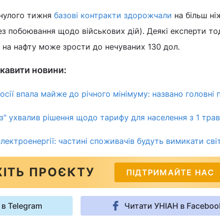
инулого тижня
базові контракти здорожчали
на більш ні
ез побоювання щодо військових дій). Деякі експерти тод
 на нафту може зрости до нечуваних 130 дол.
кавити новини:
осії впала майже до річного мінімуму: названо головні
аз" ухвалив рішення щодо тарифу для населення з 1 тра
електроенергії: частині споживачів будуть вимикати сві
ІТЬ ПРОЄКТУ
ПІДТРИМАЙТЕ НАС
 в Telegram
Читати УНІАН в Faceboo