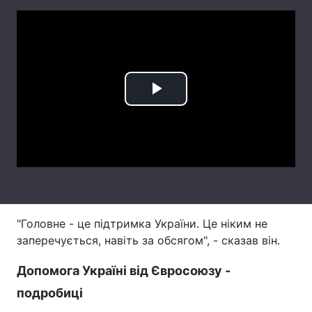
Лонгріди
Відео з Youtube
Статті
Інтерв'ю
Думки
Play
Архів
Вакансії
Video
Контакти
Послуги
"Головне - це підтримка України. Це ніким не
заперечується, навіть за обсягом", - сказав він.
Допомога Україні від Євросоюзу -
подробиці