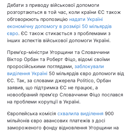
Дебати з приводу військової допомоги
Тема оформлення
розгортаються в той час, коли країни ЄС також
обговорюють пропозицію
надати Україні
економічну допомогу в розмірі 50 мільярдів
євро
. ЄС також стикається з проблемами з
інших аспектів військової допомоги Україні.
Прем'єр-міністри Угорщини та Словаччини
Віктор Орбан та Роберт Фіцо, відомі своїми
проросійськими поглядами,
заблокували
виділення Україні
50 мільярдів євро допомоги від
ЄС. Так, за словами джерела Politico, Орбан
заявив, що підтримка ЄС не працює, а
новообраний прем'єр Словаччини Фіцо послався
на проблеми корупції в Україні.
Європейська комісія
схвалила виділення
900
мільйонів євро авансових платежів з досі
замороженого фонду відновлення Угорщини на