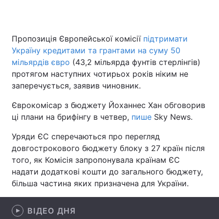
Пропозиція Європейської комісії
підтримати
Головна
Війна
Україну кредитами та грантами на суму 50
мільярдів євро
(43,2 мільярда фунтів стерлінгів)
Україна
Політика
протягом наступних чотирьох років ніким не
заперечується, заявив чиновник.
Економіка
Світ
Єврокомісар з бюджету Йоханнес Хан обговорив
Спорт
Наука
ці плани на брифінгу в четвер,
пише
Sky News.
Техно і зв'язок
Лайт
Уряди ЄС сперечаються про перегляд
довгострокового бюджету блоку з 27 країн після
Зброя
Інциденти
того, як Комісія запропонувала країнам ЄС
надати додаткові кошти до загального бюджету,
Здоров'я
Туризм
більша частина яких призначена для України.
Цікавинки
Погода
ВІДЕО ДНЯ
Екологія
Регіони