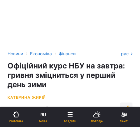
›
›
Новини
Економіка
Фінанси
рус
Офіційний курс НБУ на завтра:
гривня зміцниться у перший
день зими
КАТЕРИНА ЖИРІЙ
16:24, 30.11.23
2 хв.
829
RU
МОВА
ГОЛОВНА
РОЗДІЛИ
ПОГОДА
ЛАЙТ
Підпишіться на нас в Google