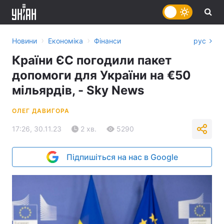
›
›
Новини
Економіка
Фінанси
рус
Країни ЄС погодили пакет
допомоги для України на €50
мільярдів, - Sky News
ОЛЕГ ДАВИГОРА
17:26, 30.11.23
2 хв.
5290
Підпишіться на нас в Google