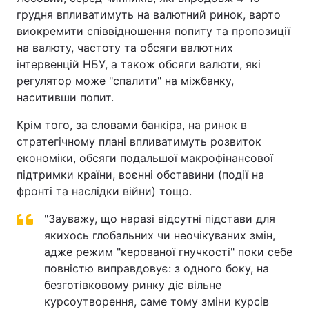
грудня впливатимуть на валютний ринок, варто
виокремити співвідношення попиту та пропозиції
на валюту, частоту та обсяги валютних
інтервенцій НБУ, а також обсяги валюти, які
регулятор може "спалити" на міжбанку,
наситивши попит.
Крім того, за словами банкіра, на ринок в
стратегічному плані впливатимуть розвиток
економіки, обсяги подальшої макрофінансової
підтримки країни, воєнні обставини (події на
фронті та наслідки війни) тощо.
"Зауважу, що наразі відсутні підстави для
якихось глобальних чи неочікуваних змін,
адже режим "керованої гнучкості" поки себе
повністю виправдовує: з одного боку, на
безготівковому ринку діє вільне
курсоутворення, саме тому зміни курсів