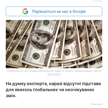
Підпишіться на нас в Google
Очікується поступова реалізація нового етапу лібералізації / фото
REUTERS
На думку експерта, наразі відсутні підстави
для якихось глобальних чи неочікуваних
змін.
Реклама