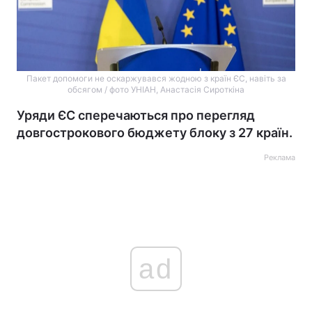
Пакет допомоги не оскаржувався жодною з країн ЄС, навіть за
обсягом / фото УНІАН, Анастасія Сироткіна
Уряди ЄС сперечаються про перегляд
довгострокового бюджету блоку з 27 країн.
Реклама
ad