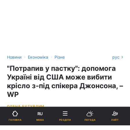
›
›
Новини
Економіка
Різне
рус
"Потрапив у пастку": допомога
Україні від США може вибити
крісло з-під спікера Джонсона, –
WP
ОЛЕНА БУТУРЛИМ
RU
17:23, 08.04.24
7 хв.
2157
МОВА
ГОЛОВНА
РОЗДІЛИ
ПОГОДА
ЛАЙТ