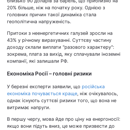
близько 90 доларів за барель, що приблизно на
20% більше, ніж на початку року. Однією з
Тема оформлення
головних причин такої динаміка стала
геополітична напруженість.
Притоки з неенергетичних галузей зросли на
43% у річному вирахуванні. Суттєву частину
доходу склали виплати "разового характеру":
зокрема, плата за вихід, яку сплачували іноземні
компанії, які залишали РФ.
Економіка Росії – головні ризики
У березні експерти заявили, що
російська
економіка почувається краще
, ніж очікувалось,
однак існують суттєві ризики того, що вона не
витримає напруги.
В першу чергу, мова йде про ціну на енергоносії:
якщо вони підуть вниз, це може призвести до