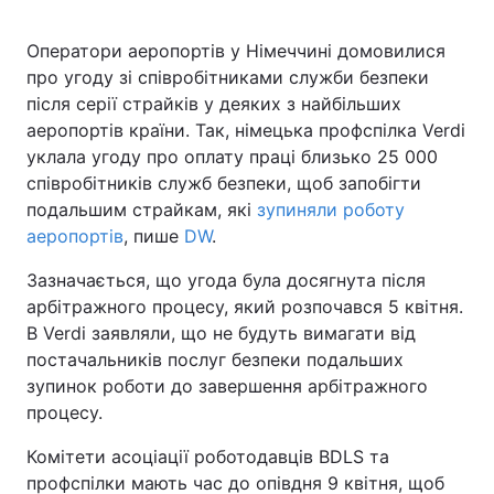
Оператори аеропортів у Німеччині домовилися
про угоду зі співробітниками служби безпеки
після серії страйків у деяких з найбільших
аеропортів країни. Так, німецька профспілка Verdi
уклала угоду про оплату праці близько 25 000
співробітників служб безпеки, щоб запобігти
подальшим страйкам, які
зупиняли роботу
аеропортів
, пише
DW
.
Зазначається, що угода була досягнута після
арбітражного процесу, який розпочався 5 квітня.
В Verdi заявляли, що не будуть вимагати від
постачальників послуг безпеки подальших
зупинок роботи до завершення арбітражного
процесу.
Комітети асоціації роботодавців BDLS та
профспілки мають час до опівдня 9 квітня, щоб