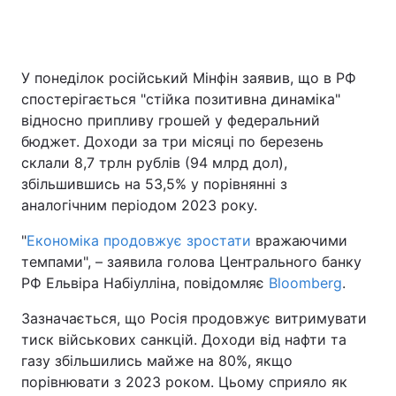
Головна
Війна
У понеділок російський Мінфін заявив, що в РФ
спостерігається "‎стійка позитивна динаміка"‎
Україна
Політика
відносно припливу грошей у федеральний
бюджет. Доходи за три місяці по березень
Економіка
Світ
склали 8,7 трлн рублів (94 млрд дол),
збільшившись на 53,5% у порівнянні з
Спорт
Наука
аналогічним періодом 2023 року.
Техно і зв'язок
Лайт
"‎
Економіка продовжує зростати
вражаючими
темпами"‎, – заявила голова Центрального банку
Зброя
Інциденти
РФ Ельвіра Набіулліна, повідомляє
Bloomberg
.
Здоров'я
Туризм
Зазначається, що Росія продовжує витримувати
тиск військових санкцій. Доходи від нафти та
Цікавинки
Погода
газу збільшились майже на 80%, якщо
порівнювати з 2023 роком. Цьому сприяло як
Екологія
Регіони