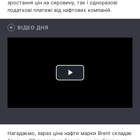
зростання цін на сировину, так і одноразові
податкові платежі від нафтових компаній.
Лонгріди
ВІДЕО ДНЯ
Відео з Youtube
Статті
Інтерв'ю
Думки
Архів
Вакансії
Контакти
Play
Послуги
Video
Нагадаємо, зараз ціна нафти марки Brent складає