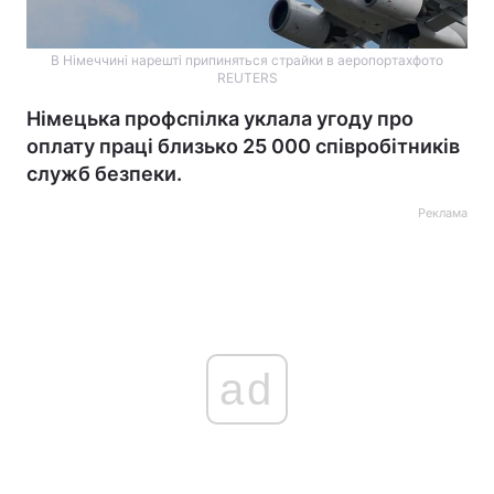
В Німеччині нарешті припиняться страйки в аеропортахфото
REUTERS
Німецька профспілка уклала угоду про
оплату праці близько 25 000 співробітників
служб безпеки.
Реклама
ad