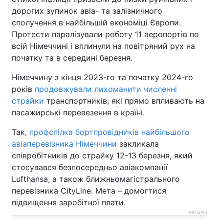
дорогих зупинок авіа- та залізничного
сполучення в найбільшій економіці Європи.
Протести паралізували роботу 11 аеропортів по
всій Німеччині і вплинули на повітряний рух на
початку та в середині березня.
Німеччину з кінця 2023-го та початку 2024-го
років
продовжували лихоманити численні
страйки
транспортників, які прямо впливають на
пасажирські перевезення в країні.
Так,
профспілка бортпровідників найбільшого
авіаперевізника Німеччини
закликала
співробітників до страйку 12-13 березня, який
стосувався безпосередньо авіакомпанії
Lufthansa, а також ближньомагістрального
перевізника CityLine. Мета – домогтися
підвищення заробітної плати.
Реклама