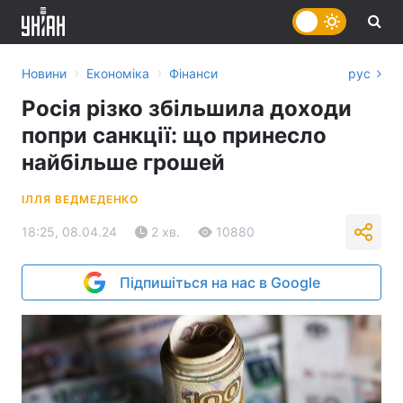
›
›
Новини
Економіка
Фінанси
рус
Росія різко збільшила доходи
попри санкції: що принесло
найбільше грошей
ІЛЛЯ ВЕДМЕДЕНКО
18:25, 08.04.24
2 хв.
10880
Підпишіться на нас в Google