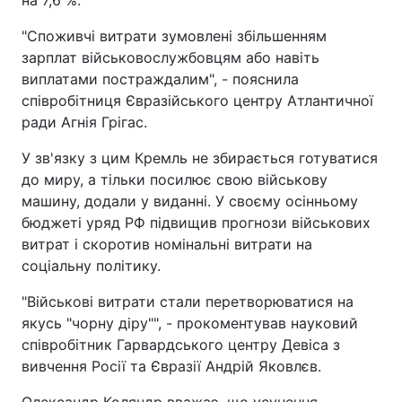
на 7,6 %.
"Споживчі витрати зумовлені збільшенням
зарплат військовослужбовцям або навіть
виплатами постраждалим", - пояснила
співробітниця Євразійського центру Атлантичної
ради Агнія Грігас.
У зв'язку з цим Кремль не збирається готуватися
до миру, а тільки посилює свою військову
машину, додали у виданні. У своєму осінньому
бюджеті уряд РФ підвищив прогнози військових
витрат і скоротив номінальні витрати на
соціальну політику.
"Військові витрати стали перетворюватися на
якусь "чорну діру"", - прокоментував науковий
співробітник Гарвардського центру Девіса з
вивчення Росії та Євразії Андрій Яковлєв.