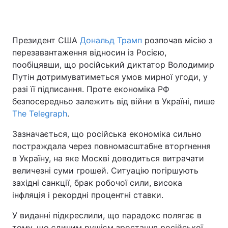
Президент США
Дональд Трамп
розпочав місію з
Головна
Війна
перезавантаження відносин із Росією,
пообіцявши, що російський диктатор Володимир
Україна
Політика
Путін дотримуватиметься умов мирної угоди, у
разі її підписання. Проте економіка РФ
Економіка
Світ
безпосередньо залежить від війни в Україні, пише
Спорт
Наука
The Telegraph
.
Зазначається, що російська економіка сильно
Техно і зв'язок
Лайт
постраждала через повномасштабне вторгнення
Зброя
Інциденти
в Україну, на яке Москві доводиться витрачати
величезні суми грошей. Ситуацію погіршують
Здоров'я
Туризм
західні санкції, брак робочої сили, висока
інфляція і рекордні процентні ставки.
Цікавинки
Погода
У виданні підкреслили, що парадокс полягає в
Екологія
Регіони
тому, що єдиним рушієм зростання російської