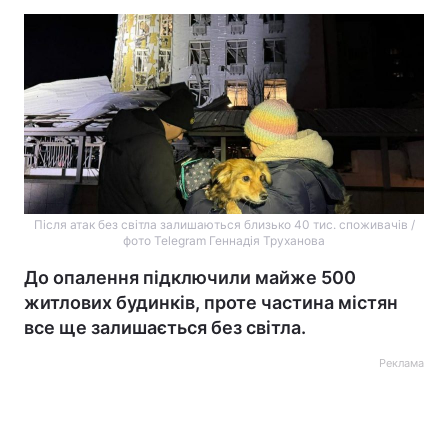
Після атак без світла залишаються близько 40 тис. споживачів /
фото Telegram Геннадія Труханова
До опалення підключили майже 500
житлових будинків, проте частина містян
все ще залишається без світла.
Реклама