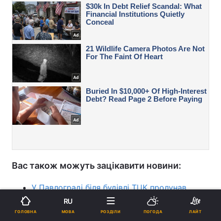
Вас також можуть зацікавити новини:
У Павлограді біля будівлі ТЦК пролунав
вибух, є постраждалий (фото)
RU
МОВА
ГОЛОВНА
РОЗДІЛИ
ПОГОДА
ЛАЙТ
Росіяни вгатили ракетою по будинку на