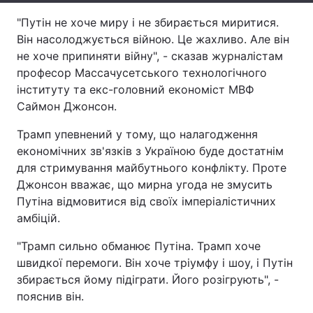
"Путін не хоче миру і не збирається миритися.
Тема оформлення
Він насолоджується війною. Це жахливо. Але він
не хоче припиняти війну", - сказав журналістам
професор Массачусетського технологічного
інституту та екс-головний економіст МВФ
Саймон Джонсон.
Трамп упевнений у тому, що налагодження
економічних зв'язків з Україною буде достатнім
для стримування майбутнього конфлікту. Проте
Джонсон вважає, що мирна угода не змусить
Путіна відмовитися від своїх імперіалістичних
амбіцій.
"Трамп сильно обманює Путіна. Трамп хоче
швидкої перемоги. Він хоче тріумфу і шоу, і Путін
збирається йому підіграти. Його розігрують", -
пояснив він.