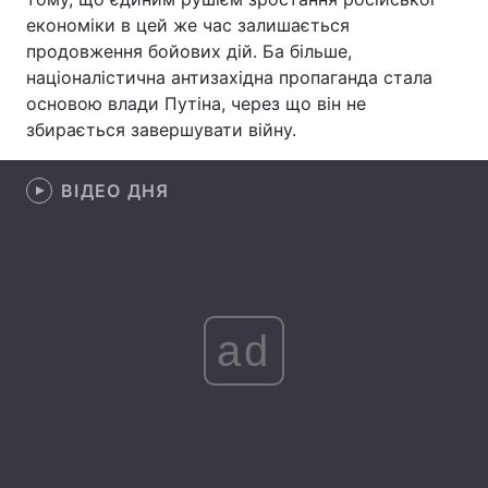
економіки в цей же час залишається
Лонгріди
продовження бойових дій. Ба більше,
націоналістична антизахідна пропаганда стала
основою влади Путіна, через що він не
Відео з Youtube
Статті
збирається завершувати війну.
Інтерв'ю
Думки
ВІДЕО ДНЯ
Архів
Вакансії
Контакти
Послуги
ad