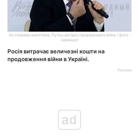
За словами аналітиків, Путіну вигідно продовжувати війну / фото -
скриншот
Росія витрачає величезні кошти на
продовження війни в Україні.
Реклама
ad