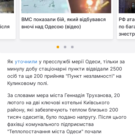
ВМС показали бій, який відбувався
РФ ата
ісля
вночі над Одесою (відео)
по баг
знест
Як
уточнили
у пресслужбі мерії Одеси, тільки за
минулу добу стаціонарні пункти відвідали 2500
осіб та ще 200 прийняв "Пункт незламності" на
Куликовому полі.
За словами мера міста Геннадія Труханова, 20
лютого на дві ключові котельні Київського
району, які забезпечують теплом близько 200
тисяч одеситів, було подано напругу. Після цього
фахівці комунального підприємства
"Теплопостачання міста Одеси" почали