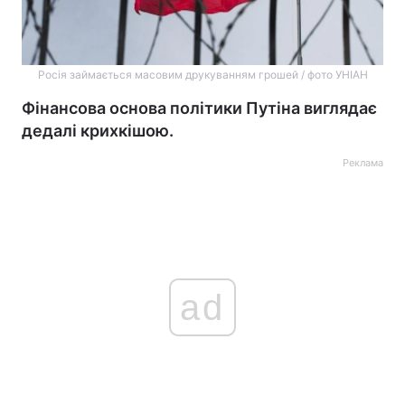
Росія займається масовим друкуванням грошей / фото УНІАН
Фінансова основа політики Путіна виглядає
дедалі крихкішою.
Реклама
ad