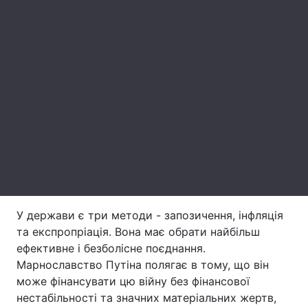
Лонгріди
Відео з Youtube
Статті
Інтерв'ю
Думки
Архів
Вакансії
Контакти
Послуги
У держави є три методи - запозичення, інфляція
та експропріація. Вона має обрати найбільш
ефективне і безболісне поєднання.
Марнославство Путіна полягає в тому, що він
може фінансувати цю війну без фінансової
нестабільності та значних матеріальних жертв,