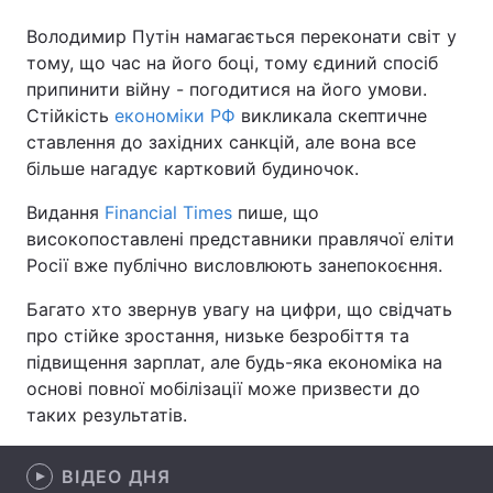
Володимир Путін намагається переконати світ у
тому, що час на його боці, тому єдиний спосіб
припинити війну - погодитися на його умови.
Головна
Війна
Стійкість
економіки РФ
викликала скептичне
ставлення до західних санкцій, але вона все
Україна
Політика
більше нагадує картковий будиночок.
Економіка
Світ
Видання
Financial Times
пише, що
високопоставлені представники правлячої еліти
Спорт
Наука
Росії вже публічно висловлюють занепокоєння.
Техно і зв'язок
Лайт
Багато хто звернув увагу на цифри, що свідчать
про стійке зростання, низьке безробіття та
Зброя
Інциденти
підвищення зарплат, але будь-яка економіка на
Здоров'я
Туризм
основі повної мобілізації може призвести до
таких результатів.
Цікавинки
Погода
ВІДЕО ДНЯ
Екологія
Регіони