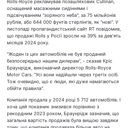
Rolls-Royce рекламував позашляховик Cullinan,
оснащений масажними сидіннями і
підсвічуванням "зоряного неба", за 75 мільйонів
рублів, або 644 000 фунтів стерлінгів, як "нові". У
листопаді пропагандистський сайт RT повідомив,
що продажі Rolls у Росії зросли на 39% за дев'ять
місяців 2024 року.
"Жоден із цих автомобілів не був проданий
безпосередньо нашим дилерам", - сказав Кріс
Браунрідж, виконавчий директор Rolls-Royce
Motor Cars. "Усі вони надійшли через третіх осіб.
Тож очевидно, що є люди, які дуже намагаються
обійти правила".
Компанія продала у 2024 році 5 712 автомобілів. І
хоча цей показник знизився порівняно з
рекордним 2023 роком, Браунрідж зазначив, що
загальна вартість продажів була вищою завдяки
тому, що компанія продавала більше авто на