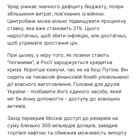
Уряд уникає значного дефіциту бюджету, попри
збільшення витрат, пов'язаних із війною.
Центробанк може вільно підвищувати процентну
ставку, яка вже становить 21%. Цього
недостатньо, щоб збити інфляцію, але достатньо,
щоб утримати зростання цін.
При цьому, у міру того, як позики стають
"поганими", в Росії зароджується кредитна
криза. Коротше кажучи, час не на боці Путіна. Він
сидить на тикаючій фінансовій бомбі уповільненої
дії власного виготовлення. Головне для друзів
України - позбавити його єдиного засобу, який
міг би йому допомогти - доступу до зовнішніх
активів.
Захід перекрив Москві доступ до резервів на
суму близько 300 мільярдів доларів, завадив
торгівлі нафтою та обмежив можливість імпорту