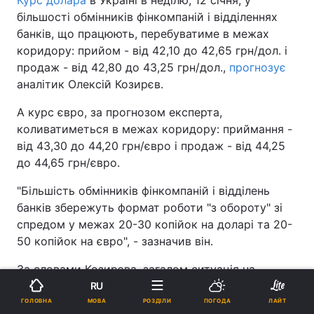
Курс долара
в Україні в неділю, 12 січня, у
більшості обмінників фінкомпаній і відділеннях
банків, що працюють, перебуватиме в межах
коридору: прийом - від 42,10 до 42,65 грн/дол. і
продаж - від 42,80 до 43,25 грн/дол.,
прогнозує
аналітик Олексій Козирєв.
А курс євро, за прогнозом експерта,
коливатиметься в межах коридору: приймання -
від 43,30 до 44,20 грн/євро і продаж - від 44,25
до 44,65 грн/євро.
"Більшість обмінників фінкомпаній і відділень
банків збережуть формат роботи "з обороту" зі
спредом у межах 20-30 копійок на доларі та 20-
50 копійок на євро", - зазначив він.
За словами Козирєва, загалом ситуація на
валютному ринку України залишається досить
RU
напруженою.
МОВА
ГОЛОВНА
РОЗДІЛИ
ПОГОДА
ЛАЙТ