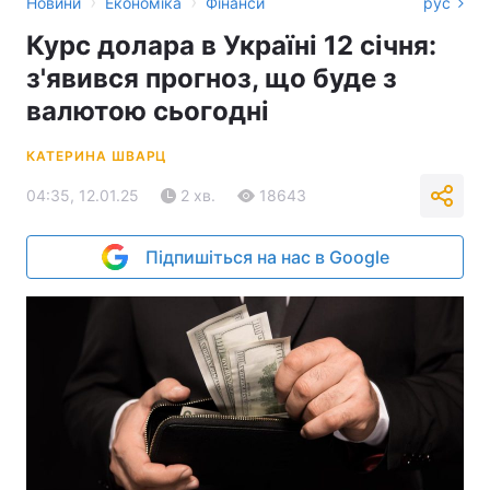
›
›
Новини
Економіка
Фінанси
рус
Курс долара в Україні 12 січня:
з'явився прогноз, що буде з
валютою сьогодні
КАТЕРИНА ШВАРЦ
04:35, 12.01.25
2 хв.
18643
Підпишіться на нас в Google