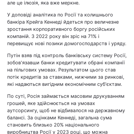
але це ілюзія, яка вже меркне.
Тема оформлення
У доповіді аналітика по Росії та колишнього
банкіра Крейга Кеннеді йдеться про величезне
зростання корпоративного боргу російських
компаній. З 2022 року він зріс на 71% і
перевищує нові позики домогосподарств і уряду.
Путін взяв під контроль банківську систему Росії,
зобов'язавши банки кредитувати обрані компанії
на пільгових умовах. Результатом цього став
потік кредитів за ставками, нижчими за ринкові,
які надаються вигідним економічним суб'єктам.
По суті, Росія займається масовим друкуванням
грошей, яке здійснюється на умовах
аутсорсингу, щоб не відбивалося на державному
балансі. За оцінками Кеннеді, загальна сума
становить близько 20% національного
виробництва Росії у 2023 році, що можна