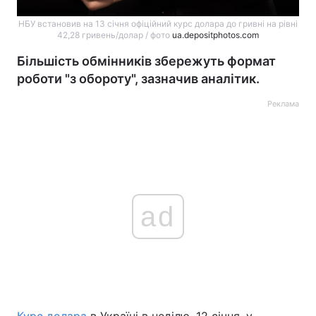
НБУ встановив на 13 січня офіційний курс долара до гривні на рівні
42,28 гривень/долар / фото
ua.depositphotos.com
Більшість обмінників збережуть формат
роботи "з обороту", зазначив аналітик.
Реклама
ad