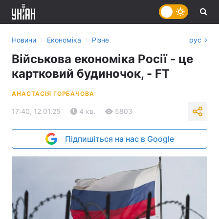
›
›
Новини
Економіка
Різне
рус
Військова економіка Росії - це
картковий будиночок, - FT
АНАСТАСІЯ ГОРБАЧОВА
17:40, 12.01.25
4 хв.
5803
Підпишіться на нас в Google