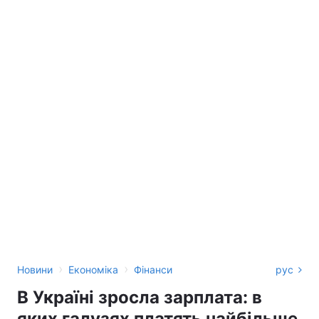
›
›
Новини
Економіка
Фінанси
рус
В Україні зросла зарплата: в
яких галузях платять найбільше