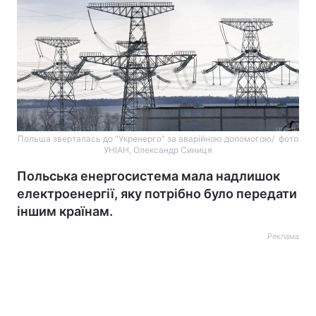
Польша зверталась до "Укренерго" за аварійною допомогою/ фото
УНІАН, Олександр Синиця
Польська енергосистема мала надлишок
електроенергії, яку потрібно було передати
іншим країнам.
Реклама