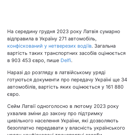
Головна
Війна
На середину грудня 2023 року Латвія сумарно
відправила в Україну 271 автомобіль,
Україна
Політика
конфіскований у нетверезих водіїв
. Загальна
Економіка
Світ
вартість таких транспортних засобів оцінюється
в 903 453 євро, пише
Delfi
.
Спорт
Наука
Наразі до розгляду в латвійському уряді
Техно і зв'язок
Лайт
готуються документи про передачу Україні ще 34
автомобілів, вартість яких оцінюється у 161 880
Зброя
Інциденти
євро.
Здоров'я
Туризм
Сейм Латвії одноголосно в лютому 2023 року
ухвалив зміни до закону про підтримку
Цікавинки
Погода
цивільного населення України, які дозволяють
безоплатно передавати у власність українського
Екологія
Регіони