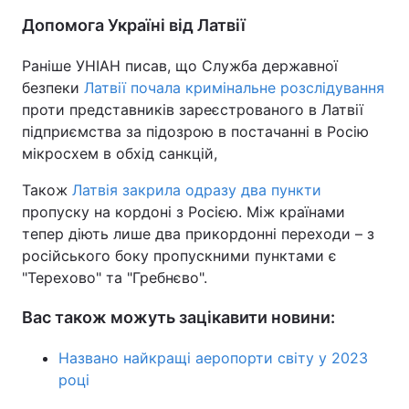
Допомога Україні від Латвії
Тема оформлення
Раніше УНІАН писав, що Служба державної
безпеки
Латвії почала кримінальне розслідування
проти представників зареєстрованого в Латвії
підприємства за підозрою в постачанні в Росію
мікросхем в обхід санкцій,
Також
Латвія закрила одразу два пункти
пропуску на кордоні з Росією. Між країнами
тепер діють лише два прикордонні переходи – з
російського боку пропускними пунктами є
"Терехово" та "Гребнєво".
Вас також можуть зацікавити новини:
Названо найкращі аеропорти світу у 2023
році