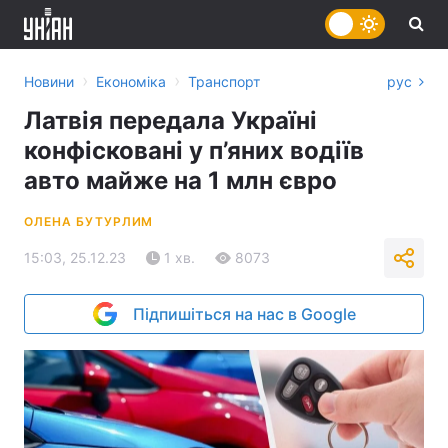
›
›
Новини
Економіка
Транспорт
рус
Латвія передала Україні
конфісковані у п’яних водіїв
авто майже на 1 млн євро
ОЛЕНА БУТУРЛИМ
15:03, 25.12.23
1 хв.
8073
Підпишіться на нас в Google