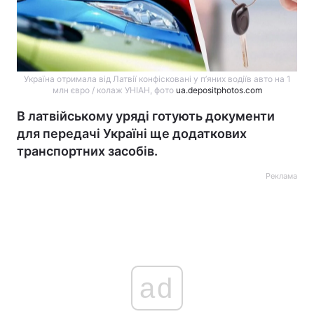
Україна отримала від Латвії конфісковані у п’яних водіїв авто на 1
млн євро / колаж УНІАН, фото
ua.depositphotos.com
В латвійському уряді готують документи
для передачі Україні ще додаткових
транспортних засобів.
Реклама
ad