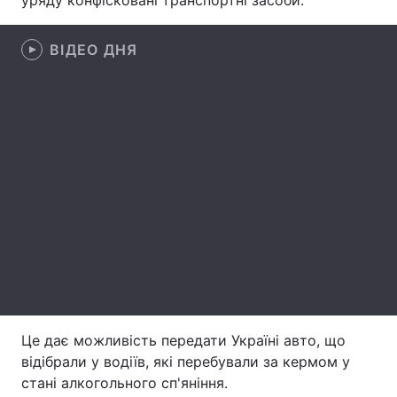
уряду конфісковані транспортні засоби.
Лонгріди
ВІДЕО ДНЯ
Відео з Youtube
Статті
Інтерв'ю
Думки
Архів
Вакансії
Контакти
Послуги
Це дає можливість передати Україні авто, що
відібрали у водіїв, які перебували за кермом у
стані алкогольного сп'яніння.