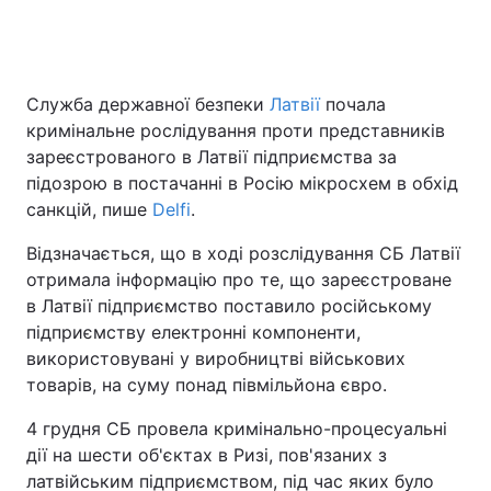
Головна
Війна
Служба державної безпеки
Латвії
почала
кримінальне рослідування проти представників
Україна
Політика
зареєстрованого в Латвії підприємства за
підозрою в постачанні в Росію мікросхем в обхід
Економіка
Світ
санкцій, пише
Delfi
.
Спорт
Наука
Відзначається, що в ході розслідування СБ Латвії
отримала інформацію про те, що зареєстроване
Техно і зв'язок
Лайт
в Латвії підприємство поставило російському
підприємству електронні компоненти,
Зброя
Інциденти
використовувані у виробництві військових
товарів, на суму понад півмільйона євро.
Здоров'я
Туризм
4 грудня СБ провела кримінально-процесуальні
Цікавинки
Погода
дії на шести об'єктах в Ризі, пов'язаних з
латвійським підприємством, під час яких було
Екологія
Регіони