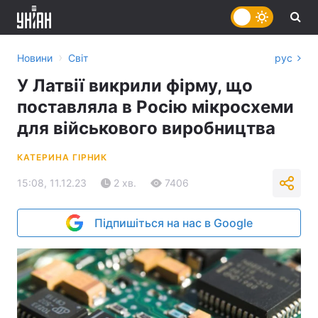
›
Новини
Світ
рус
У Латвії викрили фірму, що
поставляла в Росію мікросхеми
для військового виробництва
КАТЕРИНА ГІРНИК
15:08, 11.12.23
2 хв.
7406
Підпишіться на нас в Google