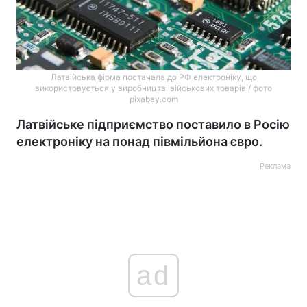
Латвійська фірма постачала до РФ електроніку, що
використовується у виробництві військових товарів / фото
pixabay.com
Латвійське підприємство поставило в Росію
електроніку на понад півмільйона євро.
Реклама
ad