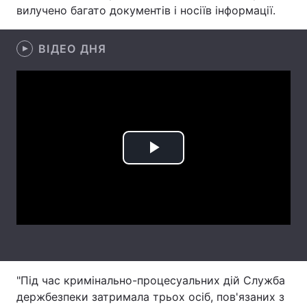
вилучено багато документів і носіїв інформації.
Лонгріди
ВІДЕО ДНЯ
Відео з Youtube
Статті
Інтерв'ю
Думки
Архів
Вакансії
Контакти
Play
Послуги
Video
"Під час кримінально-процесуальних дій Служба
держбезпеки затримала трьох осіб, пов'язаних з