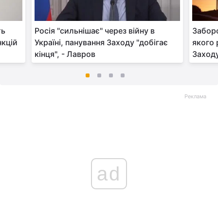
ть
Росія "сильнішає" через війну в
Заборо
нкцій
Україні, панування Заходу "добігає
якого 
кінця", - Лавров
Заход
Реклама
ad