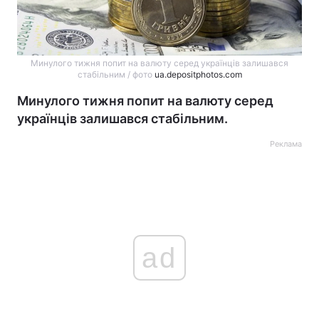
Минулого тижня попит на валюту серед українців залишався
стабільним / фото
ua.depositphotos.com
Минулого тижня попит на валюту серед
українців залишався стабільним.
Реклама
ad