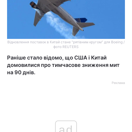
Відновлення поставок в Китай стане "‎рятівним кругом"‎ для Boeing /
фото REUTERS
Раніше стало відомо, що США і Китай
домовилися про тимчасове зниження мит
на 90 днів.
Реклама
ad