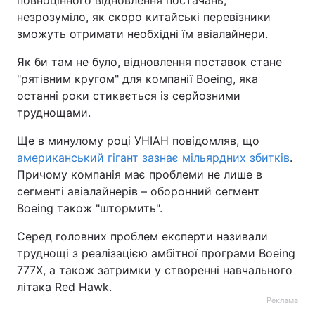
повноцінного відновлення постачань,
незрозуміло, як скоро китайські перевізники
Тема оформлення
зможуть отримати необхідні їм авіалайнери.
Як би там не було, відновлення поставок стане
"‎рятівним кругом"‎ для компанії Boeing, яка
останні роки стикається із серйозними
труднощами.
Ще в минулому році УНІАН повідомляв, що
американський гігант зазнає мільярдних збитків
.
Причому компанія має проблеми не лише в
сегменті авіалайнерів – оборонний сегмент
Boeing також "‎штормить"‎.
Серед головних проблем експерти називали
труднощі з реалізацією амбітної програми Boeing
777X, а також затримки у створенні навчального
літака Red Hawk.
Реклама