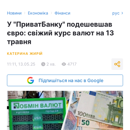
›
›
Новини
Економіка
Фінанси
рус
У "ПриватБанку" подешевшав
євро: свіжий курс валют на 13
травня
КАТЕРИНА ЖИРІЙ
11:11, 13.05.25
2 хв.
4717
Підпишіться на нас в Google