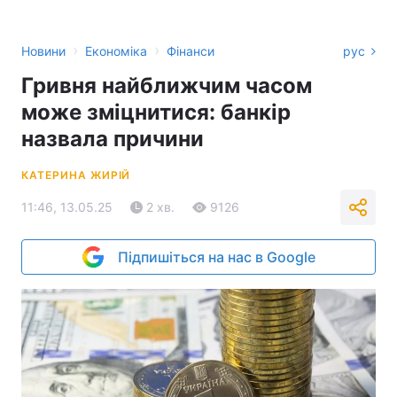
›
›
Новини
Економіка
Фінанси
рус
Гривня найближчим часом
може зміцнитися: банкір
назвала причини
КАТЕРИНА ЖИРІЙ
11:46, 13.05.25
2 хв.
9126
Підпишіться на нас в Google