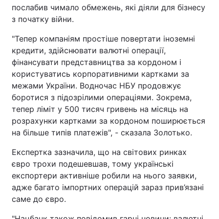
послабив чимало обмежень, які діяли для бізнесу
з початку війни.
"Тепер компаніям простіше повертати іноземні
кредити, здійснювати валютні операції,
фінансувати представництва за кордоном і
користуватись корпоративними картками за
межами України. Водночас НБУ продовжує
боротися з підозрілими операціями. Зокрема,
тепер ліміт у 500 тисяч гривень на місяць на
розрахунки картками за кордоном поширюється
на більше типів платежів", - сказала Золотько.
Експертка зазначила, що на світових ринках
євро трохи подешевшав, тому українські
експортери активніше робили на нього заявки,
адже багато імпортних операцій зараз прив’язані
саме до євро.
"Нацбанк також повідомив гарні новини: валютні