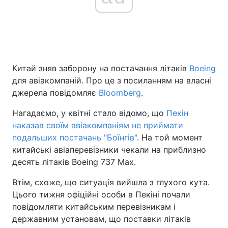
Головна
Війна
Україна
Політика
Китай зняв заборону на постачання літаків
Boeing
для авіакомпаній. Про це з посиланням на власні
Економіка
Світ
джерела повідомляє
Bloomberg
.
Спорт
Наука
Нагадаємо, у квітні стало відомо, що
Пекін
наказав своїм авіакомпаніям не приймати
Техно і зв'язок
Лайт
подальших постачань "‎Боїнгів"
. На той момент
китайські авіаперевізники чекали на приблизно
Зброя
Інциденти
десять літаків Boeing 737 Max.
Здоров'я
Туризм
Втім, схоже, що ситуація вийшла з глухого кута.
Цього тижня офіційні особи в Пекіні почали
Цікавинки
Погода
повідомляти китайським перевізникам і
державним установам, що поставки літаків
Екологія
Регіони