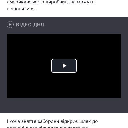
американського виробництва можуть
відновитися.
Лонгріди
ВІДЕО ДНЯ
Відео з Youtube
Статті
Інтерв'ю
Думки
Архів
Вакансії
Контакти
Play
Послуги
Video
І хоча зняття заборони відкриє шлях до