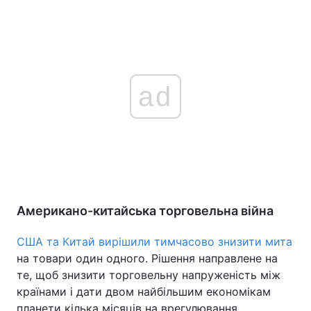
ad
Американо-китайська торговельна війна
США та Китай вирішили тимчасово знизити мита
на товари один одного. Рішення направлене на
те, щоб знизити торговельну напруженість між
країнами і дати двом найбільшим економікам
планети кілька місяців на врегулювання