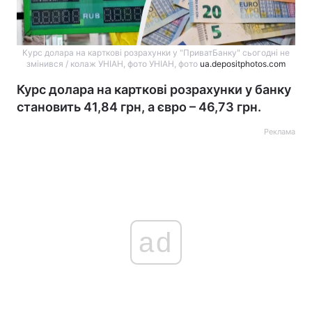
Курс долара на карткові розрахунки у "ПриватБанку" сьогодні не
змінився / колаж УНІАН, фото УНІАН, фото
ua.depositphotos.com
Курс долара на карткові розрахунки у банку
становить 41,84 грн, а євро – 46,73 грн.
Реклама
ad