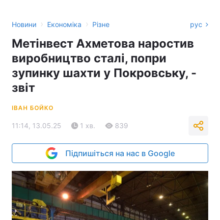
›
›
Новини
Економіка
Різне
рус
Метінвест Ахметова наростив
виробництво сталі, попри
зупинку шахти у Покровську, -
звіт
ІВАН БОЙКО
11:14, 13.05.25
1 хв.
839
Підпишіться на нас в Google