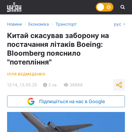
›
›
Новини
Економіка
Транспорт
рус
Китай скасував заборону на
постачання літаків Boeing:
Bloomberg пояснило
"потепління"
ІЛЛЯ ВЕДМЕДЕНКО
12:14, 13.05.25
2 хв.
38868
Підпишіться на нас в Google