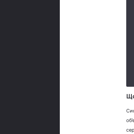
Що
Сис
об’
сер