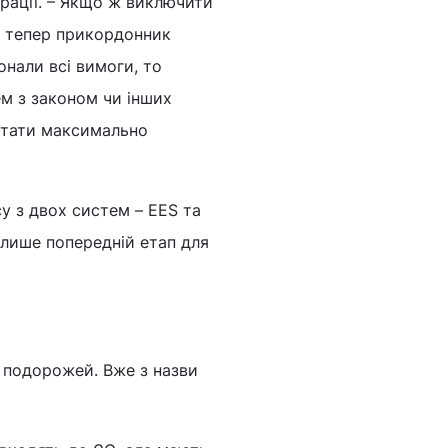
грації. – Якщо ж виключити
е тепер прикордонник
онали всі вимоги, то
м з законом чи інших
стати максимально
у з двох систем – EES та
е лише попередній етап для
ї подорожей. Вже з назви