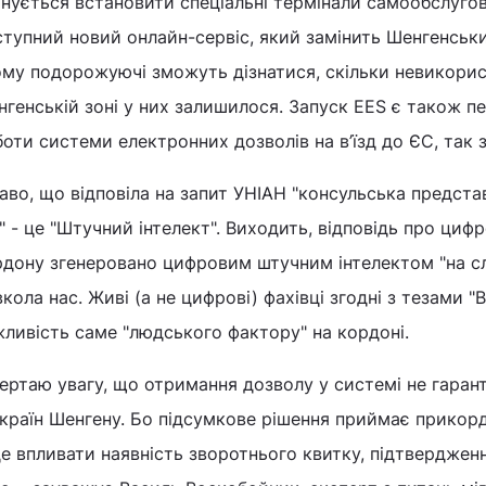
нується встановити спеціальні термінали самообслугов
тупний новий онлайн-сервіс, який замінить Шенгенськ
ому подорожуючі зможуть дізнатися, скільки невикорис
генській зоні у них залишилося. Запуск EES є також 
оти системи електронних дозволів на в’їзд до ЄС, так з
аво, що відповіла на запит УНІАН "консульська предста
" - це "Штучний інтелект". Виходить, відповідь про ци
рдону згенеровано цифровим штучним інтелектом "на сл
кола нас. Живі (а не цифрові) фахівці згодні з тезами "
ливість саме "людського фактору" на кордоні.
ертаю увагу, що отримання дозволу у системі не гаран
країн Шенгену. Бо підсумкове рішення приймає прикор
е впливати наявність зворотнього квитку, підтверджен