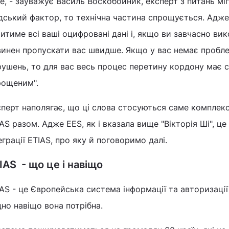
е, - зауважує Василь Воскобойник, експерт з питань мі
дський фактор, то технічна частина спрощується. Адж
итиме всі ваші оцифровані дані і, якщо ви завчасно вик
винен пропускати вас швидше. Якщо у вас немає пробле
рушень, то для вас весь процес перетину кордону має 
рощеним".
перт наполягає, що ці слова стосуються саме комплекс
AS разом. Адже EES, як і вказала вище "Вікторія Ші", ц
еграції ETIAS, про яку й поговоримо далі.
IAS - що це і навіщо
AS - це Європейська система інформації та авторизаці
но навіщо вона потрібна.