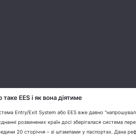
 таке EES і як вона діятиме
тема Entry/Exit System або EES вже давно "напрошувала
єднанні розвинених країн досі зберігалася система пер
едини 20 сторіччя – зі штампами у паспортах. Дана ре