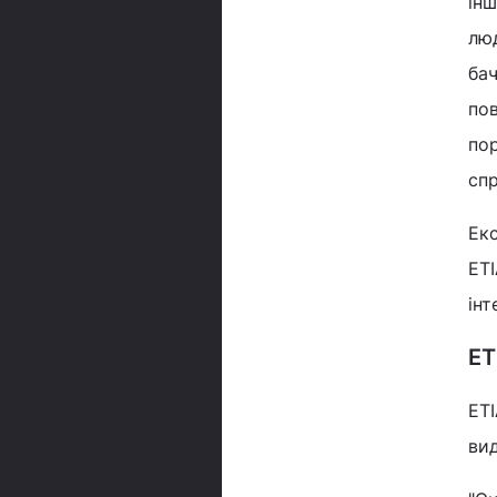
інш
лю
бач
по
по
сп
Екс
ETI
інт
ET
ETI
вид