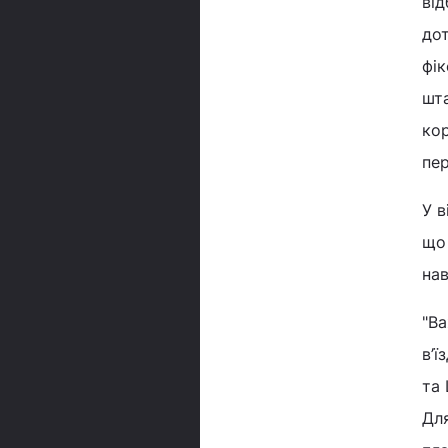
від
дот
фік
шта
кор
пер
У в
що
нав
"Ва
в’ї
та 
Дл