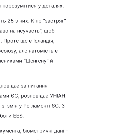
ли порозумітися у деталях.
ь 25 з них. Кіпр "застряг"
раво на неучасть", щоб
 Проте ще є Ісландія,
осоюзу, але натомість є
часниками "Шенгену" й
дповідає за питання
нами ЄС, розповідає УНІАН,
і змін у Регламенті ЄС. З
оботи EES.
кумента, біометричні дані –