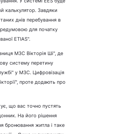
ування. У системі EES буде
ий калькулятор. Завдяки
таних днів перебування в
передумовою для початку
ваної ETIAS".
вниця МЗС Вікторія Ші", де
фрову систему перетину
ужбі" у МЗС. Цифровізація
Вікторії", проте додають про
тує, що вас точно пустять
донник. На його рішення
ня бронювання житла і таке