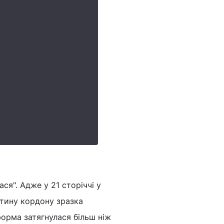
ся". Адже у 21 сторіччі у
етину кордону зразка
форма затягнулася більш ніж