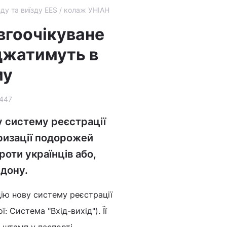
зду та виїзду EES / колаж УНІАН
вгоочікуване
джатимуть в
му
447
у систему реєстрації
торизації подорожей
роти українців або,
рдону.
ію нову систему реєстрації
ї: Система "Вхід-вихід"). Її