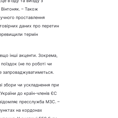
це в’їзду та виїзду з
 Вінтоняк. – Також
 ручного проставлення
стовірних даних про перетин
перевищили термін
ещо інші акценти. Зокрема,
оїздок (не по роботі чи
 не запроваджуватиметься.
ві збори чи ускладнення при
 України до країн-членів ЄС
овідомляє пресслужба МЗС. –
пунктах на кордонах