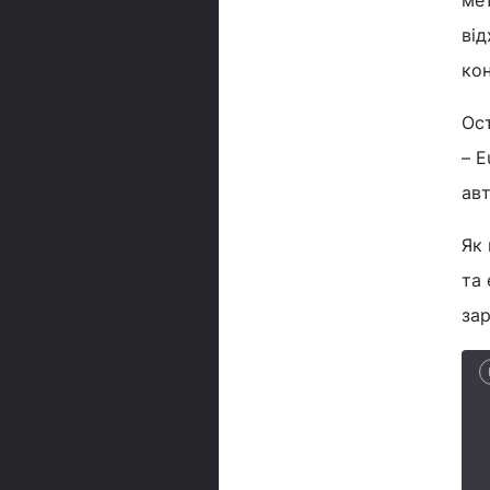
мет
від
ко
Ос
– E
ав
Як 
та 
зар