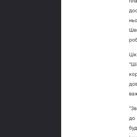
пла
дос
нь
Шен
роб
Цік
"Ші
ко
дов
важ
"Зв
до 
буд