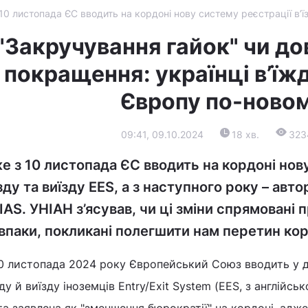
10 листопада ЄС вводить на кордоні нову систему реєстрації в’ї
"Закручування гайок" чи до
покращення: українці в’їж
Європу по-ново
09:41, 09.10.2024
18 хв.
323
е з 10 листопада ЄС вводить на кордоні нов
їзду та виїзду EES, а з наступного року – ав
IAS. УНІАН з’ясував, чи ці зміни спрямовані п
впаки, покликані полегшити нам перетин ко
10 листопада 2024 року Європейський Союз вводить у д
зду й виїзду іноземців Entry/Exit System (EES, з англійсько