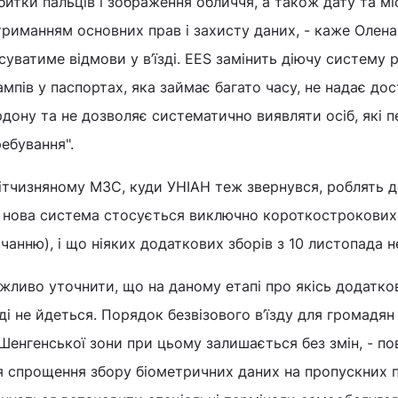
битки пальців і зображення обличчя, а також дату та міс
риманням основних прав і захисту даних, - каже Олена
суватиме відмови у в’їзді. EES замінить діючу систему
мпів у паспортах, яка займає багато часу, не надає до
дону та не дозволяє систематично виявляти осіб, які 
ебування".
ітчизняному МЗС, куди УНІАН теж звернувся, роблять д
 нова система стосується виключно короткострокових п
чанню), і що ніяких додаткових зборів з 10 листопада
жливо уточнити, що на даному етапі про якісь додатко
зді не йдеться. Порядок безвізового в’їзду для громадян
Шенгенської зони при цьому залишається без змін, - п
я спрощення збору біометричних даних на пропускних 