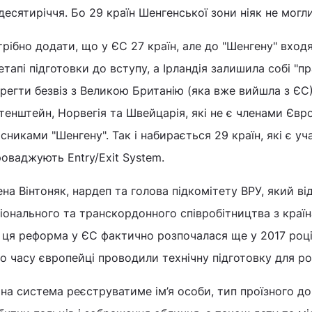
десятиріччя. Бо 29 країн Шенгенської зони ніяк не мог
рібно додати, що у ЄС 27 країн, але до "Шенгену" входят
етапі підготовки до вступу, а Ірландія залишила собі "п
регти безвіз з Великою Британію (яка вже вийшла з ЄС).
тенштейн, Норвегія та Швейцарія, які не є членами Євр
сниками "Шенгену". Так і набирається 29 країн, які є у
оваджують Entry/Exit System.
на Вінтоняк, нардеп та голова підкомітету ВРУ, який ві
іонального та транскордонного співробітництва з краї
ця реформа у ЄС фактично розпочалася ще у 2017 році з
о часу європейці проводили технічну підготовку для р
на система реєструватиме ім’я особи, тип проїзного до