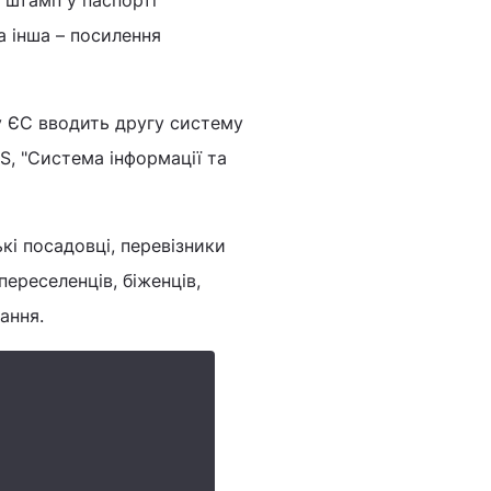
 штамп у паспорті
а інша – посилення
у ЄС вводить другу систему
AS, "Система інформації та
ькі посадовці, перевізники
переселенців, біженців,
тання.