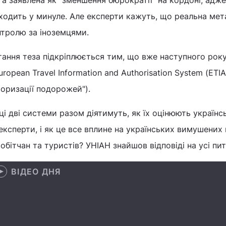
а заявлена як "зменшення бюрократії" на кордоні, адже
ходить у минуле. Але експерти кажуть, що реальна мет
нтролю за іноземцями.
тання теза підкріплюється тим, що вже наступного рок
uropean Travel Information and Authorisation System (ETI
торизації подорожей").
ці дві системи разом діятимуть, як їх оцінюють українс
експерти, і як це все вплине на українських вимушених 
обітчан та туристів? УНІАН знайшов відповіді на усі пи
ВІДЕО ДНЯ