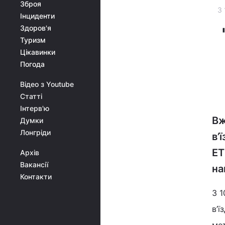
Зброя
З 
Інциденти
Здоров'я
Туризм
Цікавинки
Погода
Відео з Youtube
Статті
Інтерв'ю
Вж
Думки
Лонгріди
в’
ET
Архів
Вакансії
на
Контакти
З 
в’ї