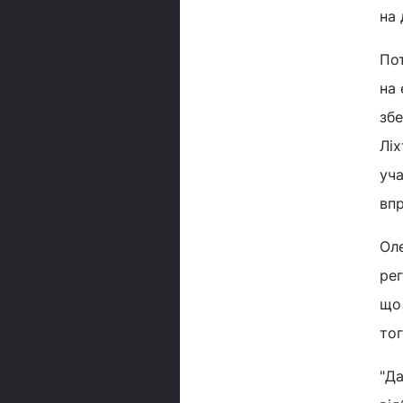
на 
Пот
на 
збе
Ліх
уча
впр
Оле
рег
що 
тог
"Да