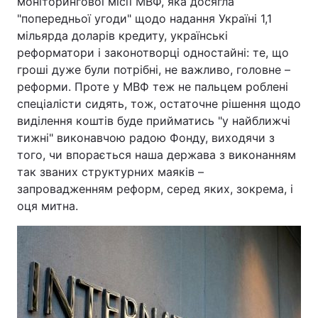
моніторингової місії МВФ, яка досягла
"попередньої угоди" щодо надання Україні 1,1
мільярда доларів кредиту, українські
реформатори і законотворці одностайні: те, що
гроші дуже були потрібні, не важливо, головне –
реформи. Проте у МВФ теж не пальцем роблені
спеціалісти сидять, тож, остаточне рішення щодо
виділення коштів буде прийматись "у найближчі
тижні" виконавчою радою Фонду, виходячи з
того, чи впорається наша держава з виконанням
так званих структурних маяків –
запровадженням реформ, серед яких, зокрема, і
оця митна.