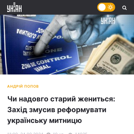
Чи надовго старий жениться:
Захід змусив реформувати
українську митницю