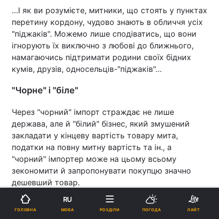
…І як ви розумієте, митники, що стоять у пунктах
перетину кордону, чудово знають в обличчя усіх
"піджаків". Можемо лише сподіватись, що вони
ігнорують їх виключно з любові до ближнього,
намагаючись підтримати родини своїх бідних
кумів, друзів, односельців-"піджаків"…
"Чорне" і "біле"
Через "чорний" імпорт страждає не лише
держава, але й "білий" бізнес, який змушений
закладати у кінцеву вартість товару мита,
податки на повну митну вартість та ін., а
"чорний" імпортер може на цьому всьому
зекономити й запропонувати покупцю значно
дешевший товар.
RU
Олег Гетьман вважає, що всі ці схеми "зав’язані"
МОВА
ГОЛОВНА
РОЗДІЛИ
ПОГОДА
ЛАЙТ
на людей на митниці, які безпосередньо й