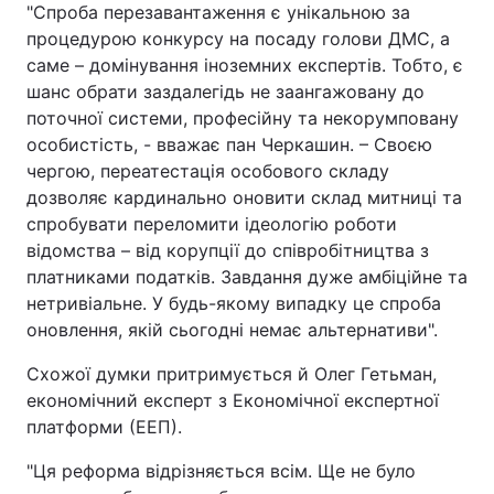
"Спроба перезавантаження є унікальною за
процедурою конкурсу на посаду голови ДМС, а
саме – домінування іноземних експертів. Тобто, є
шанс обрати заздалегідь не заангажовану до
поточної системи, професійну та некорумповану
особистість, - вважає пан Черкашин. – Своєю
чергою, переатестація особового складу
дозволяє кардинально оновити склад митниці та
спробувати переломити ідеологію роботи
відомства – від корупції до співробітництва з
платниками податків. Завдання дуже амбіційне та
нетривіальне. У будь-якому випадку це спроба
оновлення, якій сьогодні немає альтернативи".
Схожої думки притримується й Олег Гетьман,
економічний експерт з Економічної експертної
платформи (ЕЕП).
"Ця реформа відрізняється всім. Ще не було