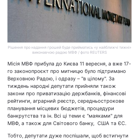
Рішення про надання грошей буде прийматись «у найближчі тижні»
виконавчою радою МВФ / фото REUTERS
Місія МВФ прибула до Києва 11 вересня, а вже 17-
го законопроєкт про митницю було підтримано
Верховною Радою, і одразу – "в цілому". За
тиждень народні депутати прийняли також
закони про приватизацію держбанків, фінансові
рейтинги, аграрний реєстр, середньострокове
планування місцевих бюджетів, процедури
банкрутства та ін. Всі ці теми є "маяками" для
МВФ, а також для Світового банку, США та ЄС.
Тобто, депутати дуже поспішали, щоб встигнути