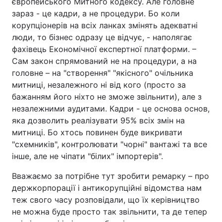
європейського Митного кодексу. Але головне
зараз - це кадри, а не процедури. Бо коли
корупціонерів на всіх ланках змінять адекватні
люди, то бізнес одразу це відчує, - наполягає
фахівець Економічної експертної платформи. –
Сам закон спрямований не на процедури, а на
головне – на "створення" "якісного" очільника
митниці, незалежного ні від кого (просто за
бажанням його ніхто не зможе звільнити), але з
незалежними аудитами. Кадри - це основа основ,
яка дозволить реалізувати 95% всіх змін на
митниці. Бо хтось повинен буде викривати
"схемників", контролювати "чорні" вантажі та все
інше, але не чіпати "білих" імпортерів".
Вважаємо за потрібне тут зробити ремарку – про
держкорпорації і антикорупційні відомства нам
теж свого часу розповідали, що їх керівництво
не можна буде просто так звільнити, та де тепер