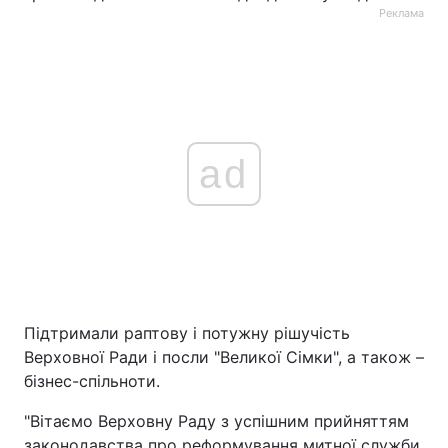
Реклама
ad
Підтримали раптову і потужну рішучість
Верховної Ради і посли "Великої Сімки", а також –
бізнес-спільноти.
"Вітаємо Верховну Раду з успішним прийняттям
законодавства про реформування митної служби.