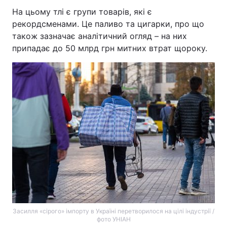
На цьому тлі є групи товарів, які є
рекордсменами. Це паливо та цигарки, про що
також зазначає аналітичний огляд – на них
припадає до 50 млрд грн митних втрат щороку.
Засилля «сірого» імпорту в Україні перетворилося на цілі індустрії /
фото УНІАН