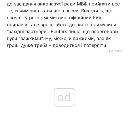
до засідання виконавчої ради МВФ прийняти все
те, із чим зволікали ще з весни. Виходить, що
спочатку реформі митниці офіційний Київ
опирався, але врешті його до цього примусили
"західні партнери". Reuters пише, що переговори
були "важкими". Ну, може, й важкими, але як
гроші дуже треба – доводиться і потерпіти.
Реклама
ad