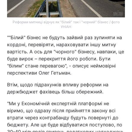
Реформи митниці відчує як "білий" так і "чорний" бізнес / фото
УНІАН
""Білий" бізнес не будуть зайвий раз зупиняти на
кордоні, перевіряти, нараховувати іншу митну
вартість. А ось для "чорного" бізнесу, навпаки, це
буде вирок – перекриття його роботи. Бути
"білим" стане перевагою", - описує неймовірні
перспективи Олег Гетьман.
Втім, щодо підрахунків впливу реформи на
держбюджет фахівець більш обережний.
"Ми у Економічній експертній платформі не
віримо, що одразу після прийняття закону всі
втрати через контрабанду будуть повернуті до
бюджету. Але це буде відбуватися поступово, по
30-40 мільярдів гривень додаткових надходжень