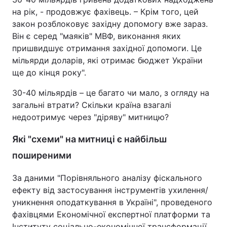
на рік, - продовжує фахівець. – Крім того, цей
закон розблоковує західну допомогу вже зараз.
Він є серед "маяків" МВФ, виконання яких
пришвидшує отримання західної допомоги. Це
мільярди доларів, які отримає бюджет України
ще до кінця року".
30-40 мільярдів – це багато чи мало, з огляду на
загальні втрати? Скільки країна взагалі
недоотримує через "діряву" митницю?
Які "схеми" на митниці є найбільш
поширеними
За даними "Порівняльного аналізу фіскального
ефекту від застосування інструментів ухилення/
уникнення оподаткування в Україні", проведеного
фахівцями Економічної експертної платформи та
Інституту соціально-економічної трансформації,