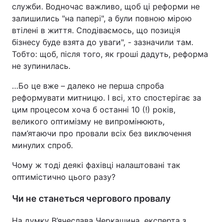
служби. Водночас важливо, щоб ці реформи не
залишились "на папері", а були повною мірою
втілені в життя. Сподіваємось, що позиція
бізнесу буде взята до уваги", - зазначили там.
Тобто: щоб, після того, як гроші дадуть, реформа
не зупинилась.
…Бо це вже – далеко не перша спроба
реформувати митницю. І всі, хто спостерігає за
цим процесом хоча б останні 10 (!) років,
великого оптимізму не випромінюють,
пам’ятаючи про провали всіх без виключення
минулих спроб.
Чому ж тоді деякі фахівці налаштовані так
оптимістично цього разу?
Чи не станеться чергового провалу
На думку В’ячеслава Черкашина, експерта з