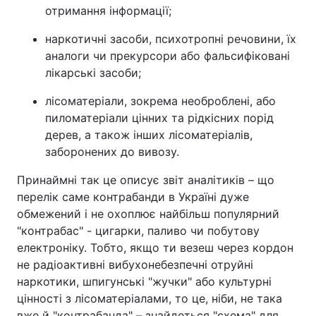
отримання інформації;
наркотичні засоби, психотропні речовини, їх
аналоги чи прекурсори або фальсифіковані
лікарські засоби;
лісоматеріали, зокрема необроблені, або
пиломатеріали цінних та рідкісних порід
дерев, а також інших лісоматеріалів,
заборонених до вивозу.
Принаймні так це описує звіт аналітиків – що
перелік саме контрабанди в Україні дуже
обмежений і не охоплює найбільш популярний
"контрабас" - цигарки, паливо чи побутову
електроніку. Тобто, якщо ти везеш через кордон
не радіоактивні вибухонебезпечні отруйні
наркотики, шпигунські "жучки" або культурні
цінності з лісоматеріалами, то це, ніби, не така
вже й "контрабанда" – знайдеться "схема" для