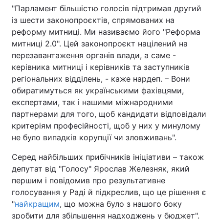
"Парламент більшістю голосів підтримав другий
із шести законопроєктів, спрямованих на
реформу митниці. Ми називаємо його "Реформа
митниці 2.0". Цей законопроєкт націлений на
перезавантаження органів влади, а саме -
керівника митниці і керівників та заступників
регіональних відділень, - каже нардеп. – Вони
обиратимуться як українськими фахівцями,
експертами, так і нашими міжнародними
партнерами для того, щоб кандидати відповідали
критеріям професійності, щоб у них у минулому
не було випадків корупції чи зловживань".
Серед найбільших прибічників ініціативи – також
депутат від "Голосу" Ярослав Железняк, який
першим і повідомив про результативне
голосування у Раді й підкреслив, що це рішення є
"
найкращим
, що можна було з нашого боку
зробити для збільшення надходжень у бюджет".