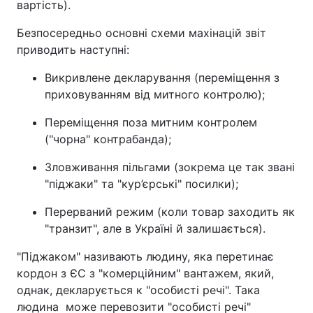
вартість).
Безпосередньо основні схеми махінацій звіт
приводить наступні:
Викривлене декларування (переміщення з
приховуванням від митного контролю);
Переміщення поза митним контролем
("чорна" контрабанда);
Зловживання пільгами (зокрема це так звані
"піджаки" та "кур’єрські" посилки);
Перерваний режим (коли товар заходить як
"транзит", але в Україні й залишається).
"Піджаком" називають людину, яка перетинає
кордон з ЄС з "комерційним" вантажем, який,
однак, декларується к "особисті речі". Така
людина може перевозити "особисті речі"