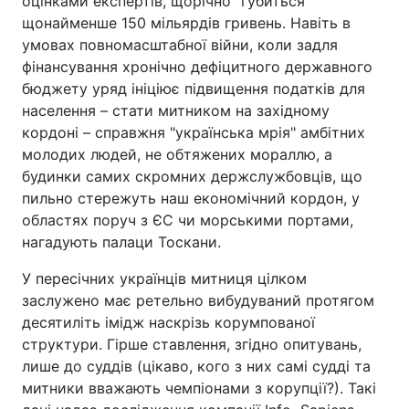
оцінками експертів, щорічно "губиться"
щонайменше 150 мільярдів гривень. Навіть в
умовах повномасштабної війни, коли задля
фінансування хронічно дефіцитного державного
Головна
Війна
бюджету уряд ініціює підвищення податків для
населення – стати митником на західному
Україна
Політика
кордоні – справжня "українська мрія" амбітних
молодих людей, не обтяжених мораллю, а
Економіка
Світ
будинки самих скромних держслужбовців, що
пильно стережуть наш економічний кордон, у
Спорт
Наука
областях поруч з ЄС чи морськими портами,
Техно і зв'язок
Лайт
нагадують палаци Тоскани.
У пересічних українців митниця цілком
Зброя
Інциденти
заслужено має ретельно вибудуваний протягом
Здоров'я
Туризм
десятиліть імідж наскрізь корумпованої
структури. Гірше ставлення, згідно опитувань,
Цікавинки
Погода
лише до суддів (цікаво, кого з них самі судді та
митники вважають чемпіонами з корупції?). Такі
Екологія
Регіони