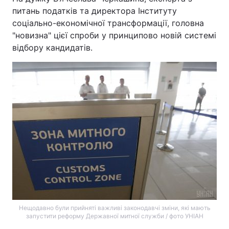
питань податків та директора Інституту
соціально-економічної трансформації, головна
"новизна" цієї спроби у принципово новій системі
відбору кандидатів.
Нещодавно були прийняті важливі законодавчі зміни, які мають
запустити реформу Державної митної служби / фото УНІАН