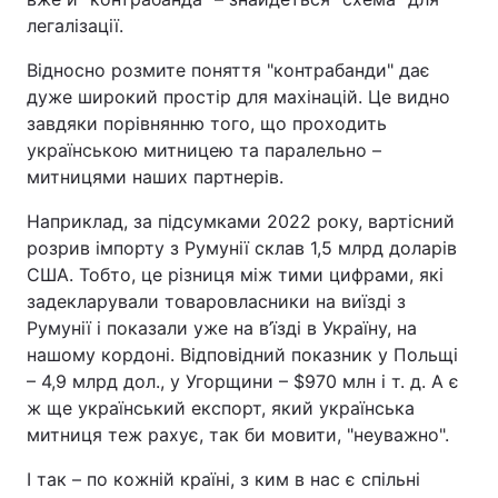
легалізації.
Відносно розмите поняття "контрабанди" дає
дуже широкий простір для махінацій. Це видно
завдяки порівнянню того, що проходить
українською митницею та паралельно –
митницями наших партнерів.
Наприклад, за підсумками 2022 року, вартісний
розрив імпорту з Румунії склав 1,5 млрд доларів
США. Тобто, це різниця між тими цифрами, які
задекларували товаровласники на виїзді з
Румунії і показали уже на в’їзді в Україну, на
нашому кордоні. Відповідний показник у Польщі
– 4,9 млрд дол., у Угорщини – $970 млн і т. д. А є
ж ще український експорт, який українська
митниця теж рахує, так би мовити, "неуважно".
І так – по кожній країні, з ким в нас є спільні