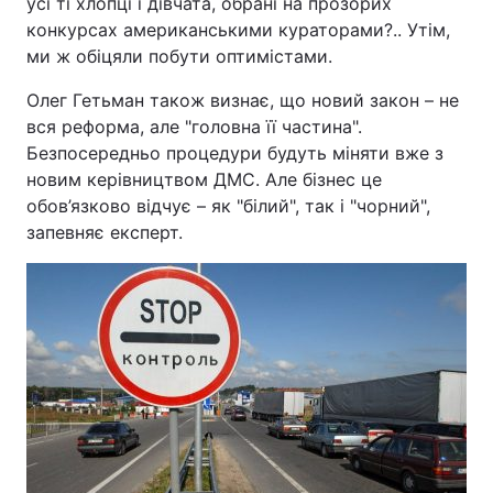
усі ті хлопці і дівчата, обрані на прозорих
конкурсах американськими кураторами?.. Утім,
ми ж обіцяли побути оптимістами.
Олег Гетьман також визнає, що новий закон – не
вся реформа, але "головна її частина".
Безпосередньо процедури будуть міняти вже з
новим керівництвом ДМС. Але бізнес це
обов’язково відчує – як "білий", так і "чорний",
запевняє експерт.