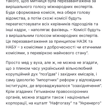
такого, щоб митниця була перезавантажена за
вирішального голосу міжнародних експертів.
Буде сформована комісія, яка обере голову
відомства, а потім схожі комісії будуть
переатестовувати всіх керівників підрозділів та
інші кадри, - наполягає фахівець. – Комісії будуть
з вирішальним голосом міжнародних експертів.
Це перезавантаження за принципом НАЗК та
НАБУ – з комісіями з доброчесності чи етичними
комісіями, з перевіркою майнового стану".
Просто мед у вуха, але ж, не можна не згадати,
що з плином часу український вільнолюбний
корупційний дух "поз’їдав" і західних емісарів, і
саму ідеологію "імпортних" реформ у відповідних
інституціях, де впроваджувалося "озахіднячення".
Крім згаданих Гетьманом правоохоронних
органів, можна згадати також і національні
корпорації, на кшталт "Нафтогазу" та "Укренерго"