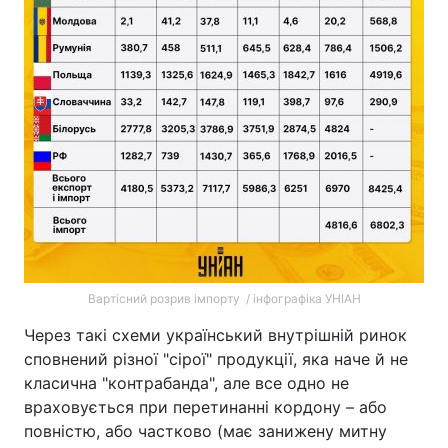
Вартісний розрив імпорту / інфографіка УНІАН
Через такі схеми український внутрішній ринок
сповнений різної "сірої" продукції, яка наче й не
класична "контрабанда", але все одно не
враховується при перетинанні кордону – або
повністю, або частково (має занижену митну