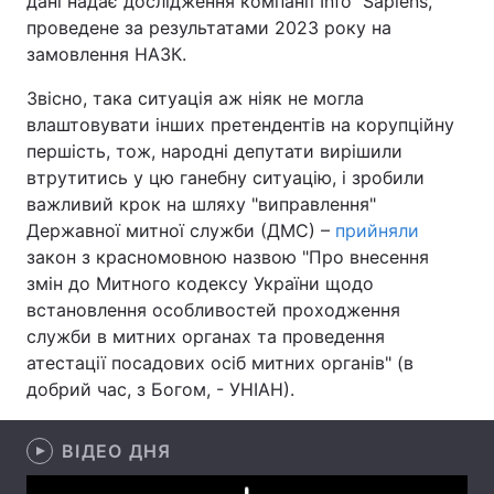
дані надає дослідження компанії Info Sapiens,
проведене за результатами 2023 року на
Лонгріди
замовлення НАЗК.
Звісно, така ситуація аж ніяк не могла
Відео з Youtube
Статті
влаштовувати інших претендентів на корупційну
першість, тож, народні депутати вирішили
Інтерв'ю
Думки
втрутитись у цю ганебну ситуацію, і зробили
Архів
Вакансії
важливий крок на шляху "виправлення"
Державної митної служби (ДМС) –
прийняли
Контакти
закон з красномовною назвою "Про внесення
змін до Митного кодексу України щодо
Послуги
встановлення особливостей проходження
служби в митних органах та проведення
атестації посадових осіб митних органів" (в
добрий час, з Богом, - УНІАН).
ВІДЕО ДНЯ