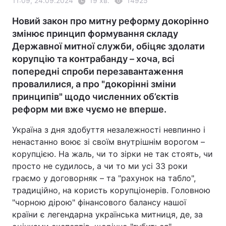
11:09, 24.09.2024
19 хв.
14925
Новий закон про митну реформу докорінно
змінює принцип формування складу
Державної митної служби, обіцяє здолати
корупцію та контрабанду – хоча, всі
попередні спроби перезавантаження
провалилися, а про "докорінні зміни
принципів" щодо численних об’єктів
реформ ми вже чуємо не вперше.
Україна з дня здобуття незалежності невпинно і
ненастанно воює зі своїм внутрішнім ворогом –
корупцією. На жаль, чи то зірки не так стоять, чи
просто не судилось, а чи то ми усі 33 роки
граємо у договорняк – та "рахунок на табло",
традиційно, на користь корупціонерів. Головною
"чорною дірою" фінансового балансу нашої
країни є легендарна українська митниця, де, за