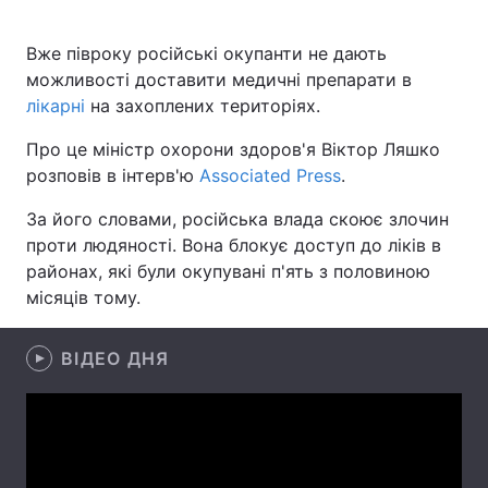
Вже півроку російські окупанти не дають
можливості доставити медичні препарати в
Головна
Війна
лікарні
на захоплених територіях.
Україна
Політика
Про це міністр охорони здоров'я Віктор Ляшко
розповів в інтерв'ю
Associated Press
.
Економіка
Світ
За його словами, російська влада скоює злочин
Спорт
Наука
проти людяності. Вона блокує доступ до ліків в
районах, які були окупувані п'ять з половиною
Техно і зв'язок
Лайт
місяців тому.
Зброя
Інциденти
ВІДЕО ДНЯ
Здоров'я
Туризм
Цікавинки
Погода
Екологія
Регіони