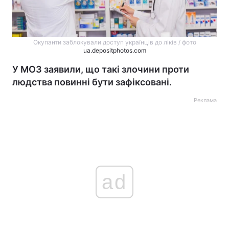
Окупанти заблокували доступ українців до ліків / фото
ua.depositphotos.com
У МОЗ заявили, що такі злочини проти
людства повинні бути зафіксовані.
Реклама
ad