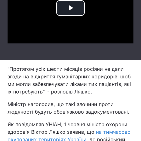
Лонгріди
Play
Video
Відео з Youtube
Статті
Інтерв'ю
Думки
Архів
Вакансії
"Протягом усіх шести місяців росіяни не дали
Контакти
згоди на відкриття гуманітарних коридорів, щоб
ми могли забезпечувати ліками тих пацієнтів, які
Послуги
їх потребують", - розповів Ляшко.
Міністр наголосив, що такі злочини проти
людяності будуть обов'язково задокументовані.
Як повідомляв УНІАН, 1 червня міністр охорони
здоров'я Віктор Ляшко заявив, що
на тимчасово
окупованих територіях України
, де російський