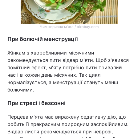
Чим корисна м'ята / pixabay.com
При болючій менструації
Жінкам з хворобливими місячними
рекомендується пити відвар м'яти. Щоб з'явився
помітний ефект, м'яту потрібно пити тривалий
час і в кожен день місячних. Так цикл
нормалізується, а менструації стануть менш
болючими.
При стресі і безсонні
Перцева м'ята має виражену седативну дію, що
робить її прекрасним природним заспокійливим.
Відвар листя рекомендується при неврозі,