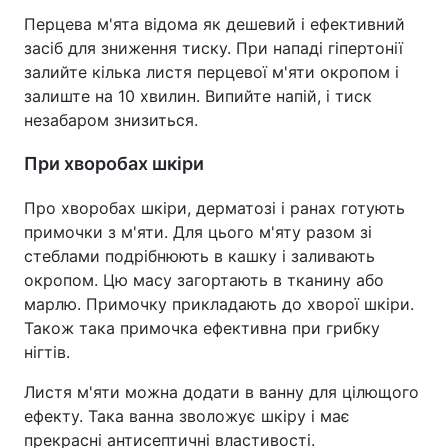
Перцева м'ята відома як дешевий і ефективний
засіб для зниження тиску. При нападі гіпертонії
залийте кілька листя перцевої м'яти окропом і
залиште на 10 хвилин. Випийте напій, і тиск
незабаром знизиться.
При хворобах шкіри
Про хворобах шкіри, дерматозі і ранах готують
примочки з м'яти. Для цього м'яту разом зі
стеблами подрібнюють в кашку і заливають
окропом. Цю масу загортають в тканину або
марлю. Примочку прикладають до хворої шкіри.
Також така примочка ефективна при грибку
нігтів.
Листя м'яти можна додати в ванну для цілющого
ефекту. Така ванна зволожує шкіру і має
прекрасні антисептичні властивості.