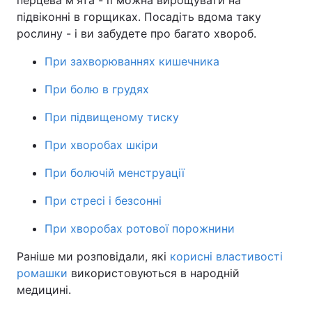
перцева м'ята - її можна вирощувати на
підвіконні в горщиках. Посадіть вдома таку
рослину - і ви забудете про багато хвороб.
При захворюваннях кишечника
При болю в грудях
При підвищеному тиску
При хворобах шкіри
При болючій менструації
При стресі і безсонні
При хворобах ротової порожнини
Раніше ми розповідали, які
корисні властивості
ромашки
використовуються в народній
медицині.