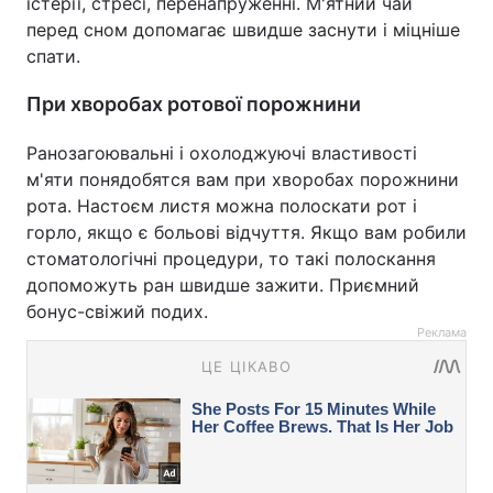
істерії, стресі, перенапруженні. М'ятний чай
перед сном допомагає швидше заснути і міцніше
спати.
При хворобах ротової порожнини
Ранозагоювальні і охолоджуючі властивості
м'яти понядобятся вам при хворобах порожнини
рота. Настоєм листя можна полоскати рот і
горло, якщо є больові відчуття. Якщо вам робили
стоматологічні процедури, то такі полоскання
допоможуть ран швидше зажити. Приємний
бонус-свіжий подих.
Реклама