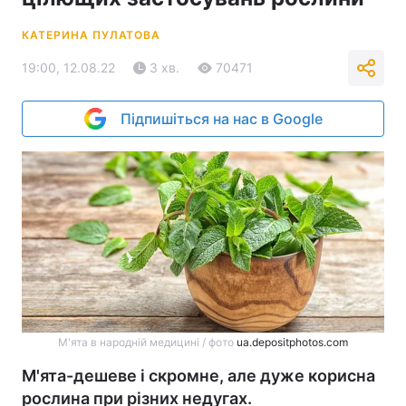
КАТЕРИНА ПУЛАТОВА
19:00, 12.08.22
3 хв.
70471
Підпишіться на нас в Google
М'ята в народній медицині / фото
ua.depositphotos.com
М'ята-дешеве і скромне, але дуже корисна
рослина при різних недугах.