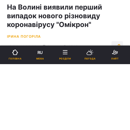
На Волині виявили перший
випадок нового різновиду
коронавірусу "Омікрон"
ІРИНА ПОГОРІЛА
15:54, 11.08.22
2 хв.
3745
RU
МОВА
ГОЛОВНА
РОЗДІЛИ
ПОГОДА
ЛАЙТ
Підпишіться на нас в Google