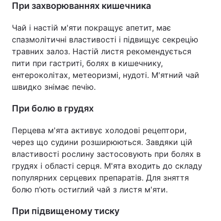
При захворюваннях кишечника
Чай і настій м'яти покращує апетит, має
спазмолітичні властивості і підвищує секрецію
травних залоз. Настій листя рекомендується
пити при гастриті, болях в кишечнику,
ентероколітах, метеоризмі, нудоті. М'ятний чай
швидко знімає печію.
При болю в грудях
Перцева м'ята активує холодові рецептори,
через що судини розширюються. Завдяки цій
властивості рослину застосовують при болях в
грудях і області серця. М'ята входить до складу
популярних серцевих препаратів. Для зняття
болю п'ють остиглий чай з листя м'яти.
При підвищеному тиску