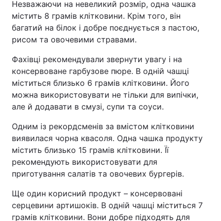
Незважаючи на невеликий розмір, одна чашка
містить 8 грамів клітковини. Крім того, він
Тема оформлення
багатий на білок і добре поєднується з пастою,
рисом та овочевими стравами.
Фахівці рекомендували звернути увагу і на
консервоване гарбузове пюре. В одній чашці
міститься близько 6 грамів клітковини. Його
можна використовувати не тільки для випічки,
але й додавати в смузі, супи та соуси.
Одним із рекордсменів за вмістом клітковини
виявилася чорна квасоля. Одна чашка продукту
містить близько 15 грамів клітковини. Її
рекомендують використовувати для
приготування салатів та овочевих бургерів.
Ще один корисний продукт – консервовані
серцевини артишоків. В одній чашці міститься 7
грамів клітковини. Вони добре підходять для