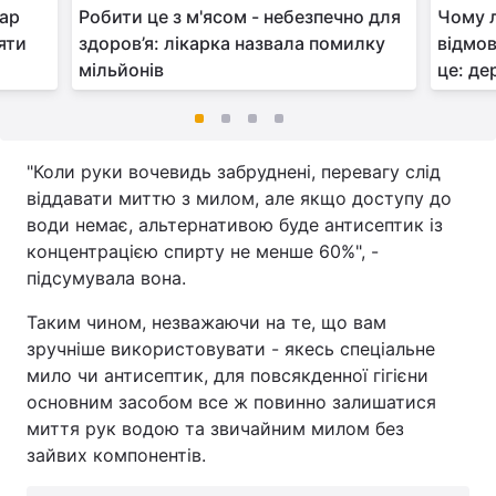
кар
Робити це з м'ясом - небезпечно для
Чому л
яти
здоров’я: лікарка назвала помилку
відмов
мільйонів
це: де
"Коли руки вочевидь забруднені, перевагу слід
віддавати миттю з милом, але якщо доступу до
води немає, альтернативою буде антисептик із
концентрацією спирту не менше 60%", -
підсумувала вона.
Таким чином, незважаючи на те, що вам
зручніше використовувати - якесь спеціальне
мило чи антисептик, для повсякденної гігієни
основним засобом все ж повинно залишатися
миття рук водою та звичайним милом без
зайвих компонентів.