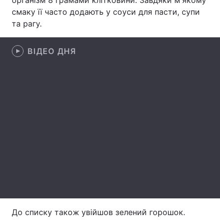
організм 8 грамами клітковини. Завдяки м'якому
смаку її часто додають у соуси для пасти, супи
Лонгріди
та рагу.
Відео з Youtube
Статті
ВІДЕО ДНЯ
Інтерв'ю
Думки
Архів
Вакансії
Контакти
Послуги
До списку також увійшов зелений горошок.