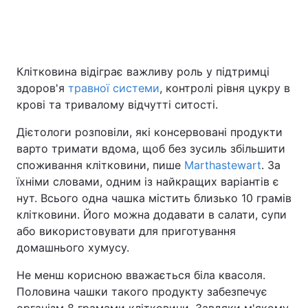
Головна
Війна
Клітковина відіграє важливу роль у підтримці
здоров'я
травної системи
, контролі рівня цукру в
Україна
Політика
крові та тривалому відчутті ситості.
Економіка
Світ
Дієтологи розповіли, які консервовані продукти
варто тримати вдома, щоб без зусиль збільшити
Спорт
Наука
споживання клітковини, пише
Marthastewart
. За
Техно і зв'язок
Лайт
їхніми словами, одним із найкращих варіантів є
нут. Всього одна чашка містить близько 10 грамів
Зброя
Інциденти
клітковини. Його можна додавати в салати, супи
або використовувати для приготування
Здоров'я
Туризм
домашнього хумусу.
Цікавинки
Погода
Не менш корисною вважається біла квасоля.
Половина чашки такого продукту забезпечує
Екологія
Регіони