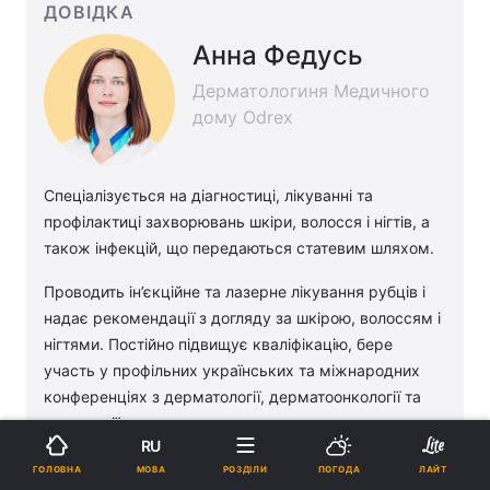
ДОВІДКА
Анна Федусь
Дерматологиня Медичного
дому Odrex
Спеціалізується на діагностиці, лікуванні та
профілактиці захворювань шкіри, волосся і нігтів, а
також інфекцій, що передаються статевим шляхом.
Проводить ін’єкційне та лазерне лікування рубців і
надає рекомендації з догляду за шкірою, волоссям і
нігтями. Постійно підвищує кваліфікацію, бере
участь у профільних українських та міжнародних
конференціях з дерматології, дерматоонкології та
трихології.
RU
Реклама
МОВА
ГОЛОВНА
РОЗДІЛИ
ПОГОДА
ЛАЙТ