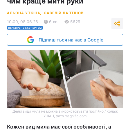
чим краще мити руки
АЛЬОНА УТКІНА,
САВЕЛІЙ ЛАПТІНОВ
10:00, 08.06.26
6 хв.
5629
ПЕРЕВІРЕНО ЕКСПЕРТОМ
Підпишіться на нас в Google
Деякі види мила не можна використовувати постійно / Колаж
УНIАН, фото magnific.com
Кожен вид мила має свої особливості, а