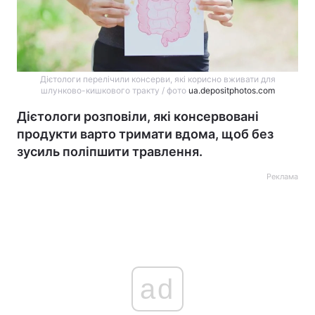
Дієтологи перелічили консерви, які корисно вживати для
шлунково-кишкового тракту / фото
ua.depositphotos.com
Дієтологи розповіли, які консервовані
продукти варто тримати вдома, щоб без
зусиль поліпшити травлення.
Реклама
ad