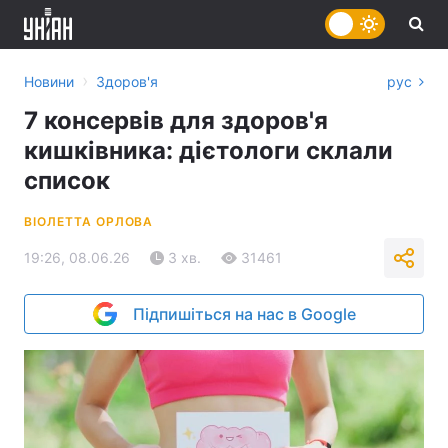
›
Новини
Здоров'я
рус
7 консервів для здоров'я
кишківника: дієтологи склали
список
ВІОЛЕТТА ОРЛОВА
19:26, 08.06.26
3 хв.
31461
Підпишіться на нас в Google