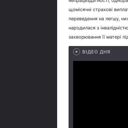
непрацездатності, однора
щомісячні страхові виплат
переведення на легшу, ни
народилася з інвалідніст
захворювання її матері під
ВІДЕО ДНЯ