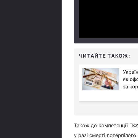
ЧИТАЙТЕ ТАКОЖ:
Дефіцит
Украї
держбюджету у 2022
як оф
році перевищив 911
за ко
гривень - Мінфін
Також до компетенції ПФУ
у разі смерті потерпілого