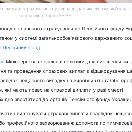
 належать страхові виплати непрацездатним членам сім'ї у разі
потерпілого / фото УНІАН
Фонду соціального страхування до Пенсійного фонду Ук
ганом у системі загальнообов'язкового державного со
ме
Пенсійний фонд
.
ба
Міністерства соціальної політики, для вирішення пит
ння та проведення страхових виплат з відшкодування ш
наслідок нещасного випадку на виробництві та/або про
, які мають право на страхові виплати у разі смерті
обхідно звертатися до органів Пенсійного фонду України.
чати і виплачувати страхові виплати внаслідок нещас
або професійного захворювання: допомога по тимчасові