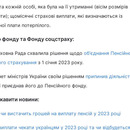
а кожній особі, яка була на її утриманні (вісім розмірів
ати); щомісячні страхові виплати, які визначаються із
ої плати потерпілого.
 фонду та Фонду соцстраху:
рховна Рада схвалила рішення щодо
об'єднання Пенсійн
ого страхування
з 1 січня 2023 року.
нет міністрів України своїм рішенням
припинив діяльніс
і приєднав його до Пенсійного фонду.
кавити новини:
 чи вистачить грошей на виплату пенсій у 2023 році
і виплати чекати українцям у 2023 році та чи відбудетьс