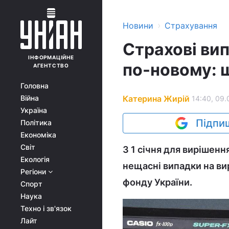
›
Новини
Страхування
Страхові вип
ІНФОРМАЦІЙНЕ
по-новому: 
АГЕНТСТВО
Головна
Катерина Жирій
Війна
14:40, 09.
Україна
Підпиш
Політика
Економіка
Світ
З 1 січня для вирішен
Екологія
нещасні випадки на ви
Регіони
фонду України.
Спорт
Наука
Техно і зв'язок
Лайт