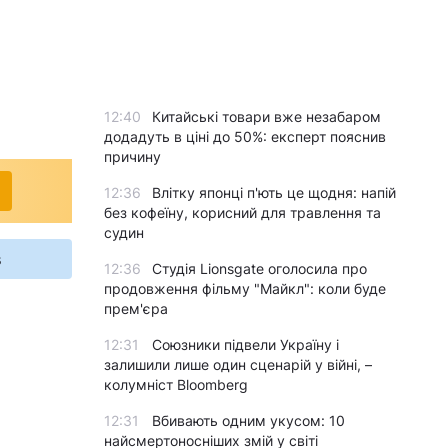
12:40
Китайські товари вже незабаром
додадуть в ціні до 50%: експерт пояснив
причину
12:36
Влітку японці п'ють це щодня: напій
без кофеїну, корисний для травлення та
судин
s
12:36
Студія Lionsgate оголосила про
продовження фільму "Майкл": коли буде
прем'єра
12:31
Союзники підвели Україну і
залишили лише один сценарій у війні, –
колумніст Bloomberg
12:31
Вбивають одним укусом: 10
найсмертоносніших змій у світі