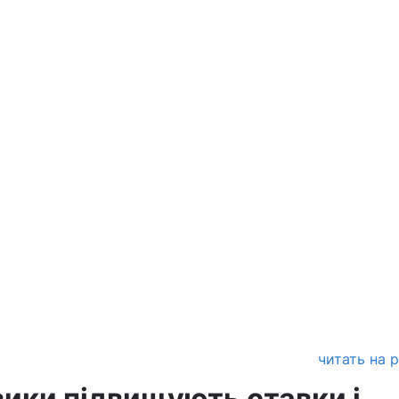
читать на 
ики підвищують ставки і