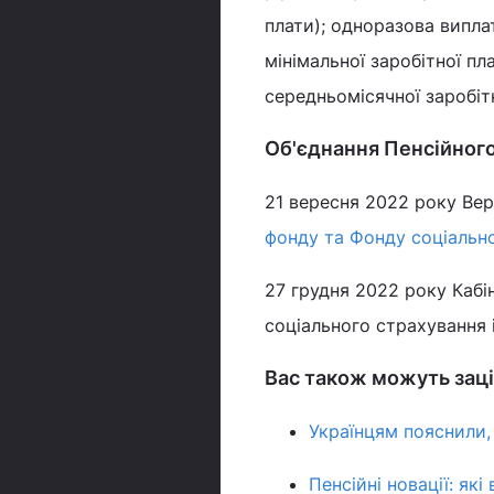
плати); одноразова виплат
мінімальної заробітної пл
середньомісячної заробітн
Об'єднання Пенсійного
21 вересня 2022 року Ве
фонду та Фонду соціальн
27 грудня 2022 року Кабі
соціального страхування 
Вас також можуть заці
Українцям пояснили,
Пенсійні новації: як