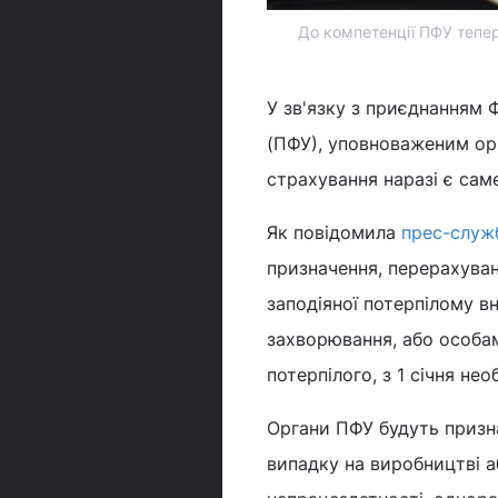
До компетенції ПФУ тепер
У зв'язку з приєднанням 
(ПФУ), уповноваженим ор
страхування наразі є са
Як повідомила
прес-служ
призначення, перерахува
заподіяної потерпілому в
захворювання, або особам
потерпілого, з 1 січня не
Органи ПФУ будуть призна
випадку на виробництві 