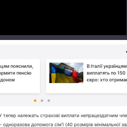
Video
нцям пояснили,
В Італії українцям
ормити пенсію
виплатять по 150
рдоном
євро: хто отрима
 тепер належать страхові виплати непрацездатним член
 - одноразова допомога сім'ї (40 розмірів мінімальної за