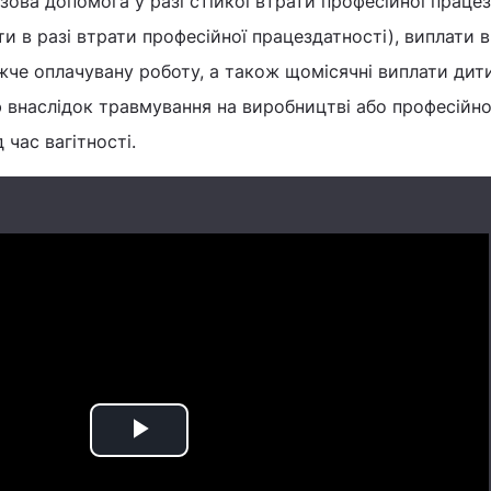
зова допомога у разі стійкої втрати професійної працез
и в разі втрати професійної працездатності), виплати в
жче оплачувану роботу, а також щомісячні виплати дити
ю внаслідок травмування на виробництві або професійн
 час вагітності.
Play