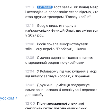
12:18
Торт заввишки понад метр
АКТУАЛЬНО
і несподівана пропозиція: стало відомо, хто
став другим тренером "Голосу країни"
12:15
Google видалить одну з
найкорисніших функцій Gmail: що зміниться
у 2027 році
12:08
Росія почала використовувати
збільшену версію "Гербери", - Флеш
12:05
Смачна сирна запіканка з рисом:
старовинний рецепт по-українськи
12:04
У Коблевому під час купання в морі
від вибуху загинув чоловік, є поранені
12:02
Дружина щомісяця подорожує
сама: вона назвала 4 неочікувані переваги
для шлюбу
русском
12:00
Після аномальної спеки: які
сюрпризи готує погода на вихідних