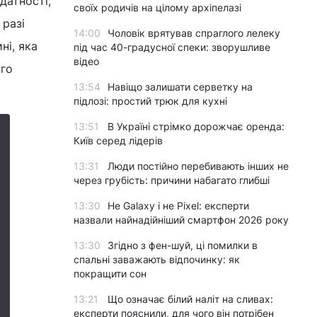
датності,
своїх родичів на цілому архіпелазі
 разі
14:00
Чоловік врятував спраглого лелеку
ні, яка
під час 40-градусної спеки: зворушливе
відео
ого
13:54
Навіщо залишати серветку на
підлозі: простий трюк для кухні
13:51
В Україні стрімко дорожчає оренда:
Київ серед лідерів
13:31
Люди постійно перебивають інших не
через грубість: причини набагато глибші
13:30
Не Galaxy і не Pixel: експерти
назвали найнадійніший смартфон 2026 року
13:30
Згідно з фен-шуй, ці помилки в
спальні заважають відпочинку: як
покращити сон
13:21
Що означає білий наліт на сливах:
експерти пояснили, для чого він потрібен