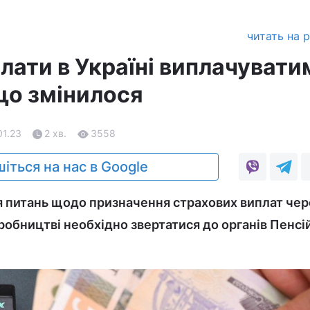
читать на 
лати в Україні виплачувати
що змінилося
01.23
2 хв.
3558
іться на нас в Google
ня питань щодо призначення страхових виплат чер
робництві необхідно звертатися до органів Пенсі