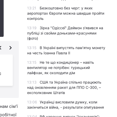
13:21
Безкоштовно без черг: у яких
аеропортах Європи можна швидше пройти
контроль
13:19
Зірка "Одіссеї" Деймон з'явився на
публіці зі своїми доньками-красунями
(фото)
13:15
В Україні випустять пам’ятну монету
на честь Іоанна Павла II
Дефіцит
13:15
Не те що кондиціонер – навіть
держбюджету у 2022
вентилятор не потрібен: турецький
лайфхак, як охолодити дім
є
році перевищив 911
мільярдів гривень - Мінфін
13:13
США та Україна спільно працюють
над оновленням ракет для ППО С-300, –
експолковник Штатів
13:06
Українці висловили думку, коли
ам сім'ї
закінчиться війна, - результати опитування
робітної
13:04
РФ нарощує випуск "Іскандерів":