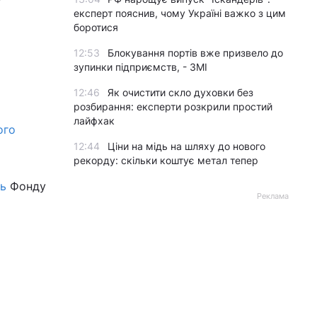
експерт пояснив, чому Україні важко з цим
боротися
12:53
Блокування портів вже призвело до
зупинки підприємств, - ЗМІ
12:46
Як очистити скло духовки без
розбирання: експерти розкрили простий
лайфхак
ого
12:44
Ціни на мідь на шляху до нового
рекорду: скільки коштує метал тепер
ть
Фонду
Реклама
я