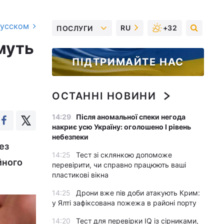
русском
RU
+32
ПОСЛУГИ
муть
ПІДТРИМАЙТЕ НАС
ОСТАННІ НОВИНИ
14:29
Після аномальної спеки негода
накриє усю Україну: оголошено І рівень
небезпеки
ез
14:25
Тест зі склянкою допоможе
йного
перевірити, чи справно працюють ваші
пластикові вікна
14:25
Дрони вже пів доби атакують Крим:
у Ялті зафіксована пожежа в районі порту
14:20
Тест для перевірки IQ із сірниками,