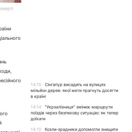
 смерті
раїни
ціального
ань
коди,
фесійного
14:15
Сінгапур висадить на вулицях
мільйон дерев: якої мети прагнуть досягти
в країні
14:14
"Укрзалізниця" змінює маршрути
поїздів через безпекову ситуацію: як тепер
ного
доїхати
й
14:10
Козли-зрадники допомогли знищити