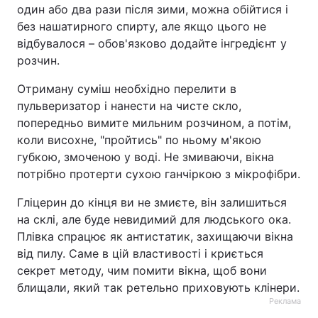
один або два рази після зими, можна обійтися і
без нашатирного спирту, але якщо цього не
відбувалося – обов'язково додайте інгредієнт у
розчин.
Отриману суміш необхідно перелити в
пульверизатор і нанести на чисте скло,
попередньо вимите мильним розчином, а потім,
коли висохне, "пройтись" по ньому м'якою
губкою, змоченою у воді. Не змиваючи, вікна
потрібно протерти сухою ганчіркою з мікрофібри.
Гліцерин до кінця ви не змиєте, він залишиться
на склі, але буде невидимий для людського ока.
Плівка спрацює як антистатик, захищаючи вікна
від пилу. Саме в цій властивості і криється
секрет методу, чим помити вікна, щоб вони
блищали, який так ретельно приховують клінери.
Реклама