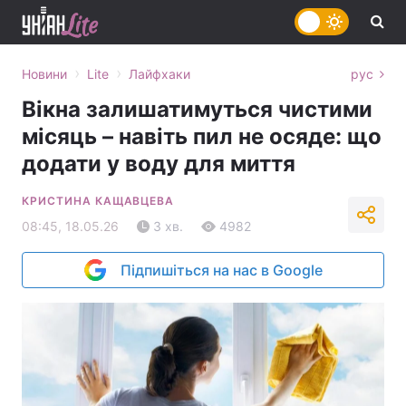
›
›
Новини
Lite
Лайфхаки
рус
Вікна залишатимуться чистими
місяць – навіть пил не осяде: що
додати у воду для миття
КРИСТИНА КАЩАВЦЕВА
08:45, 18.05.26
3 хв.
4982
Підпишіться на нас в Google