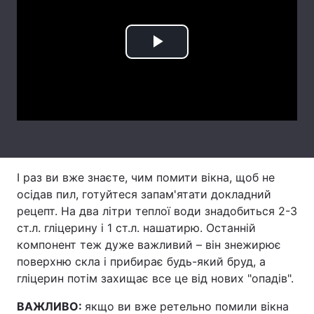
Тема оформлення
Play
Video
І раз ви вже знаєте, чим помити вікна, щоб не
осідав пил, готуйтеся запам'ятати докладний
рецепт. На два літри теплої води знадобиться 2-3
ст.л. гліцерину і 1 ст.л. нашатирю. Останній
компонент теж дуже важливий – він знежирює
поверхню скла і прибирає будь-який бруд, а
гліцерин потім захищає все це від нових "опадів".
ВАЖЛИВО:
якщо ви вже ретельно помили вікна