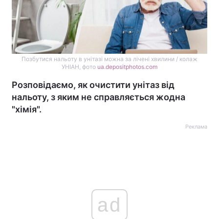
Позбутися нальоту в унітазі можна за лічені хвилини / колаж
УНІАН, фото
ua.depositphotos.com
Розповідаємо, як очистити унітаз від
нальоту, з яким не справляється жодна
"хімія".
Реклама
ad