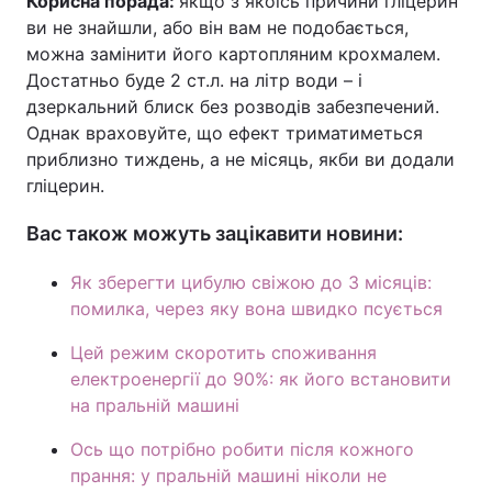
Корисна порада:
якщо з якоїсь причини гліцерин
ви не знайшли, або він вам не подобається,
можна замінити його картопляним крохмалем.
Достатньо буде 2 ст.л. на літр води – і
дзеркальний блиск без розводів забезпечений.
Однак враховуйте, що ефект триматиметься
приблизно тиждень, а не місяць, якби ви додали
гліцерин.
Вас також можуть зацікавити новини:
Як зберегти цибулю свіжою до 3 місяців:
помилка, через яку вона швидко псується
Цей режим скоротить споживання
електроенергії до 90%: як його встановити
на пральній машині
Ось що потрібно робити після кожного
прання: у пральній машині ніколи не