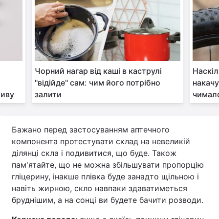
Чорний нагар від каші в каструлі
Наскіл
"відійде" сам: чим його потрібно
накачу
тиву
залити
чимал
Бажано перед застосуванням аптечного
компонента протестувати склад на невеликій
ділянці скла і подивитися, що буде. Також
пам'ятайте, що не можна збільшувати пропорцію
гліцерину, інакше плівка буде занадто щільною і
навіть жирною, скло навпаки здаватиметься
бруднішим, а на сонці ви будете бачити розводи.