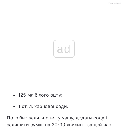
Реклама
ad
125 мл білого оцту;
1 ст. л. харчової соди.
Потрібно залити оцет у чашу, додати соду і
залишити суміш на 20-30 хвилин - за цей час