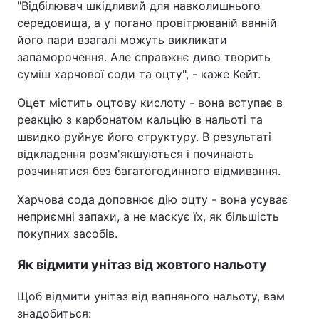
"Відбілювач шкідливий для навколишнього
середовища, а у погано провітрюваній ванній
його пари взагалі можуть викликати
запаморочення. Але справжнє диво творить
суміш харчової соди та оцту", - каже Кейт.
Оцет містить оцтову кислоту - вона вступає в
реакцію з карбонатом кальцію в нальоті та
швидко руйнує його структуру. В результаті
відкладення розм'якшуються і починають
розчинятися без багатогодинного відмивання.
Харчова сода доповнює дію оцту - вона усуває
неприємні запахи, а не маскує їх, як більшість
покупних засобів.
Як відмити унітаз від жовтого нальоту
Щоб відмити унітаз від вапняного нальоту, вам
знадобиться: