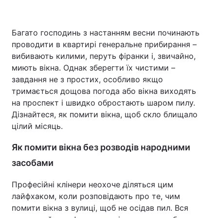
Багато господинь з настанням весни починають
Головна
Війна
проводити в квартирі генеральне прибирання –
вибивають килими, перуть фіранки і, звичайно,
Україна
Політика
миють вікна. Однак зберегти їх чистими –
завдання не з простих, особливо якщо
Економіка
Світ
тримається дощова погода або вікна виходять
на проспект і швидко обростають шаром пилу.
Спорт
Наука
Дізнайтеся, як помити вікна, щоб скло блищало
цілий місяць.
Техно і зв'язок
Лайт
Як помити вікна без розводів народними
Зброя
Інциденти
засобами
Здоров'я
Туризм
Професійні клінери неохоче діляться цим
Цікавинки
Погода
лайфхаком, коли розповідають про те, чим
помити вікна з вулиці, щоб не осідав пил. Вся
Екологія
Регіони