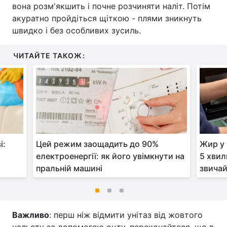
вона розм'якшить і почне розчиняти наліт. Потім
акуратно пройдіться щіткою - плями зникнуть
швидко і без особливих зусиль.
ЧИТАЙТЕ ТАКОЖ:
і:
Цей режим заощадить до 90%
Жир у 
електроенергії: як його увімкнути на
5 хвил
пральній машині
звича
Важливо
: перш ніж відмити унітаз від жовтого