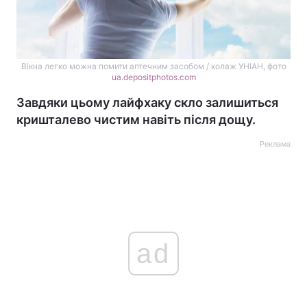
Вікна легко можна помити аптечним засобом / колаж УНІАН, фото
ua.depositphotos.com
Завдяки цьому лайфхаку скло залишиться
кришталево чистим навіть після дощу.
Реклама
ad