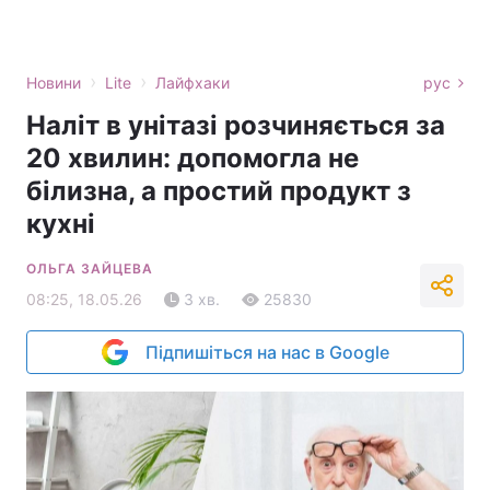
›
›
Новини
Lite
Лайфхаки
рус
Наліт в унітазі розчиняється за
20 хвилин: допомогла не
білизна, а простий продукт з
кухні
ОЛЬГА ЗАЙЦЕВА
08:25, 18.05.26
3 хв.
25830
Підпишіться на нас в Google