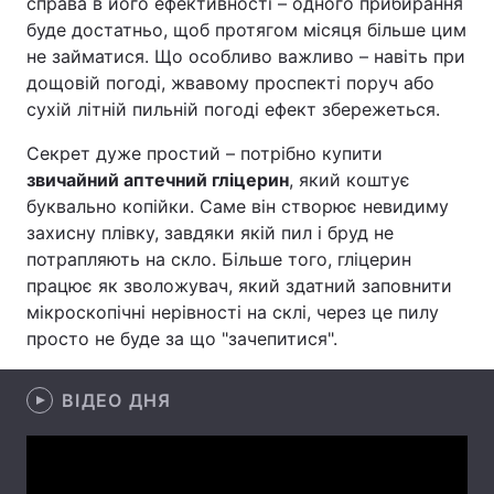
справа в його ефективності – одного прибирання
буде достатньо, щоб протягом місяця більше цим
Лонгріди
не займатися. Що особливо важливо – навіть при
дощовій погоді, жвавому проспекті поруч або
Відео з Youtube
Статті
сухій літній пильній погоді ефект збережеться.
Секрет дуже простий – потрібно купити
Інтерв'ю
Думки
звичайний аптечний гліцерин
, який коштує
Архів
Вакансії
буквально копійки. Саме він створює невидиму
захисну плівку, завдяки якій пил і бруд не
Контакти
потрапляють на скло. Більше того, гліцерин
працює як зволожувач, який здатний заповнити
Послуги
мікроскопічні нерівності на склі, через це пилу
просто не буде за що "зачепитися".
ВІДЕО ДНЯ