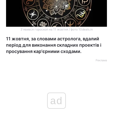
З'явився гороскоп на 11 жовтня / фото 10deals.in
11 жовтня, за словами астролога, вдалий
період для виконання складних проектів і
просування кар'єрними сходами.
Реклама
ad