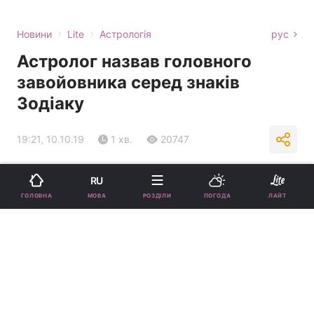
›
›
Новини
Lite
Астрологія
рус
Астролог назвав головного
завойовника серед знаків
Зодіаку
19:21, 10.10.19
1 хв.
20747
Підпишіться на нас в Google
RU
МОВА
ГОЛОВНА
РОЗДІЛИ
ПОГОДА
ЛАЙТ