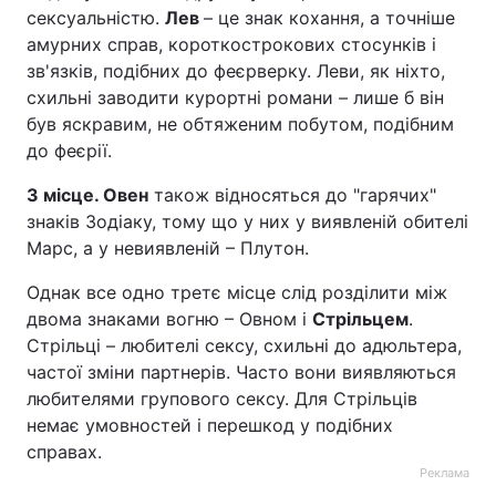
сексуальністю.
Лев
– це знак кохання, а точніше
амурних справ, короткострокових стосунків і
зв'язків, подібних до феєрверку. Леви, як ніхто,
схильні заводити курортні романи – лише б він
був яскравим, не обтяженим побутом, подібним
до феєрії.
3 місце.
Овен
також відносяться до "гарячих"
знаків Зодіаку, тому що у них у виявленій обителі
Марс, а у невиявленій – Плутон.
Однак все одно третє місце слід розділити між
двома знаками вогню – Овном і
Стрільцем
.
Стрільці – любителі сексу, схильні до адюльтера,
частої зміни партнерів. Часто вони виявляються
любителями групового сексу. Для Стрільців
немає умовностей і перешкод у подібних
справах.
Реклама