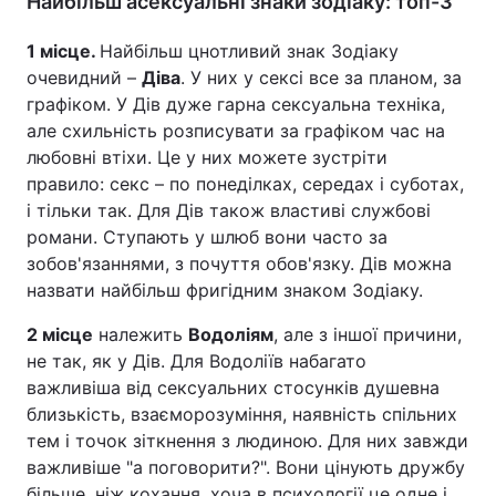
Найбільш асексуальні знаки зодіаку: топ-3
1 місце.
Найбільш цнотливий знак Зодіаку
очевидний –
Діва
. У них у сексі все за планом, за
графіком. У Дів дуже гарна сексуальна техніка,
але схильність розписувати за графіком час на
любовні втіхи. Це у них можете зустріти
правило: секс – по понеділках, середах і суботах,
і тільки так. Для Дів також властиві службові
романи. Ступають у шлюб вони часто за
зобов'язаннями, з почуття обов'язку. Дів можна
назвати найбільш фригідним знаком Зодіаку.
2 місце
належить
Водоліям
, але з іншої причини,
не так, як у Дів. Для Водоліїв набагато
важливіша від сексуальних стосунків душевна
близькість, взаєморозуміння, наявність спільних
тем і точок зіткнення з людиною. Для них завжди
важливіше "а поговорити?". Вони цінують дружбу
більше, ніж кохання, хоча в психології це одне і