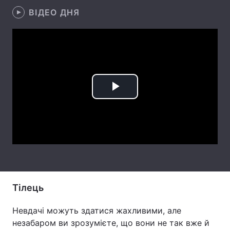
ВІДЕО ДНЯ
Лонгріди
Відео з Youtube
Статті
Інтерв'ю
Думки
Архів
Вакансії
Play
Контакти
Video
Послуги
Тілець
Невдачі можуть здатися жахливими, але
незабаром ви зрозумієте, що вони не так вже й