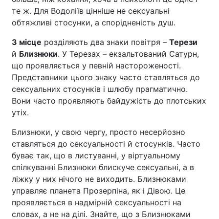
те ж. Для Водоліїв цінніше не сексуальні
обтяжливі стосунки, а спорідненість душ.
3 місце
розділяють два знаки повітря –
Терези
й
Близнюки
. У Терезах – екзальтований Сатурн,
що проявляється у певній настороженості.
Представники цього знаку часто ставляться до
сексуальних стосунків і шлюбу прагматично.
Вони часто проявляють байдужість до плотських
утіх.
Близнюки, у свою чергу, просто несерйозно
ставляться до сексуальності й стосунків. Часто
буває так, що в листуванні, у віртуальному
спілкуванні Близнюки блискуче сексуальні, а в
ліжку у них нічого не виходить. Близнюками
управляє планета Прозерпіна, як і Дівою. Це
проявляється в надмірній сексуальності на
словах, а не на ділі. Знайте, що з Близнюками