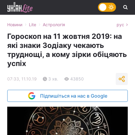
›
›
Новини
Lite
Астрологія
рус
Гороскоп на 11 жовтня 2019: на
які знаки Зодіаку чекають
труднощі, а кому зірки обіцяють
успіх
07:33, 11.10.19
3 хв.
43850
Підпишіться на нас в Google