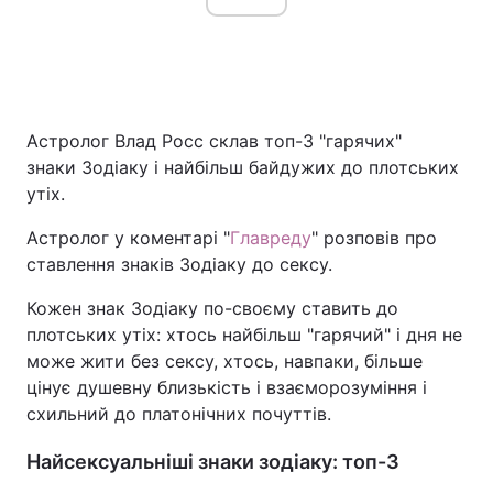
Астролог Влад Росс склав топ-3 "гарячих"
знаки Зодіаку і найбільш байдужих до плотських
утіх.
Астролог у коментарі "
Главреду
" розповів про
ставлення знаків Зодіаку до сексу.
Кожен знак Зодіаку по-своєму ставить до
плотських утіх: хтось найбільш "гарячий" і дня не
може жити без сексу, хтось, навпаки, більше
цінує душевну близькість і взаєморозуміння і
схильний до платонічних почуттів.
Найсексуальніші знаки зодіаку: топ-3