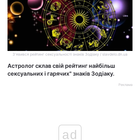
З'явився рейтинг сексуальності знаків Зодіаку / slavdelo.dn.ua
Астролог склав свій рейтинг найбільш
сексуальних і гарячих" знаків Зодіаку.
Реклама
ad