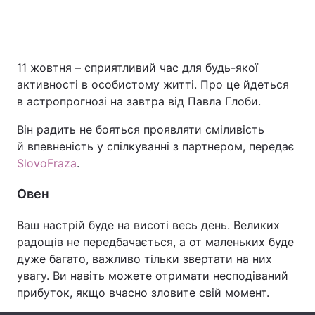
Головна
Війна
11 жовтня – сприятливий час для будь-якої
активності в особистому житті. Про це йдеться
Україна
Політика
в астропрогнозі на завтра від Павла Глоби.
Економіка
Світ
Він радить не бояться проявляти сміливість
й впевненість у спілкуванні з партнером, передає
Спорт
Наука
SlovoFraza
.
Техно і зв'язок
Лайт
Овен
Зброя
Інциденти
Ваш настрій буде на висоті весь день. Великих
радощів не передбачається, а от маленьких буде
Здоров'я
Туризм
дуже багато, важливо тільки звертати на них
увагу. Ви навіть можете отримати несподіваний
Цікавинки
Погода
прибуток, якщо вчасно зловите свій момент.
Екологія
Регіони