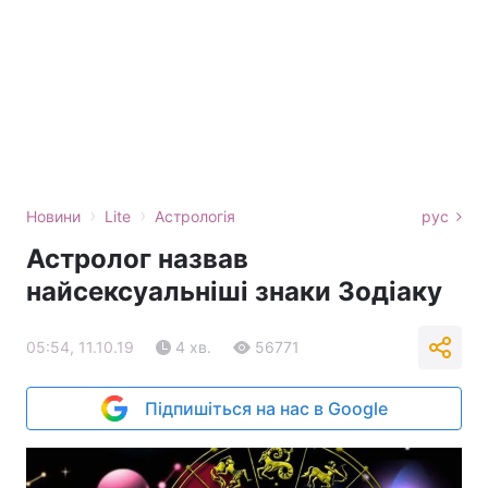
›
›
Новини
Lite
Астрологія
рус
Астролог назвав
найсексуальніші знаки Зодіаку
05:54, 11.10.19
4 хв.
56771
Підпишіться на нас в Google