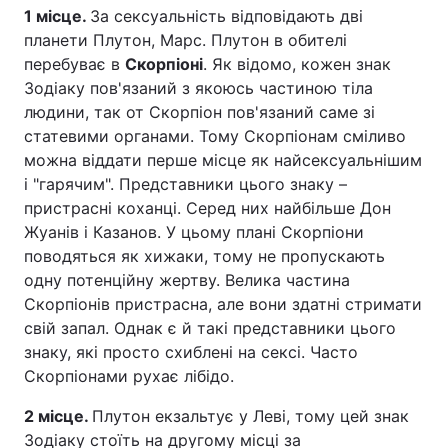
1 місце.
За сексуальність відповідають дві
планети Плутон, Марс. Плутон в обителі
перебуває в
Скорпіоні
. Як відомо, кожен знак
Зодіаку пов'язаний з якоюсь частиною тіла
людини, так от Скорпіон пов'язаний саме зі
статевими органами. Тому Скорпіонам сміливо
можна віддати перше місце як найсексуальнішим
і "гарячим". Представники цього знаку –
пристрасні коханці. Серед них найбільше Дон
Жуанів і Казанов. У цьому плані Скорпіони
поводяться як хижаки, тому не пропускають
одну потенційну жертву. Велика частина
Скорпіонів пристрасна, але вони здатні стримати
свій запал. Однак є й такі представники цього
знаку, які просто схиблені на сексі. Часто
Скорпіонами рухає лібідо.
2 місце.
Плутон екзальтує у Леві, тому цей знак
Зодіаку стоїть на другому місці за