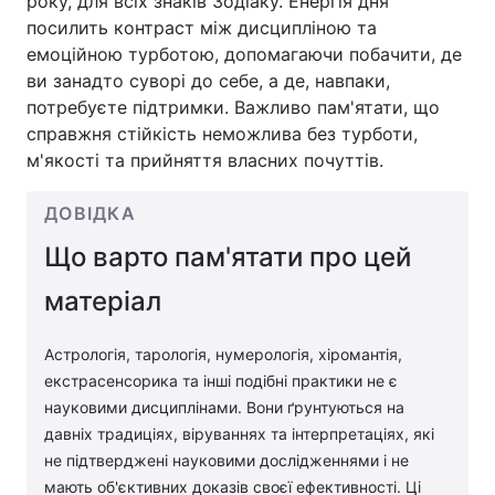
року, для всіх знаків Зодіаку. Енергія дня
посилить контраст між дисципліною та
емоційною турботою, допомагаючи побачити, де
ви занадто суворі до себе, а де, навпаки,
потребуєте підтримки. Важливо пам'ятати, що
справжня стійкість неможлива без турботи,
м'якості та прийняття власних почуттів.
ДОВІДКА
Що варто пам'ятати про цей
матеріал
Астрологія, тарологія, нумерологія, хіромантія,
екстрасенсорика та інші подібні практики не є
науковими дисциплінами. Вони ґрунтуються на
давніх традиціях, віруваннях та інтерпретаціях, які
не підтверджені науковими дослідженнями і не
мають об'єктивних доказів своєї ефективності. Ці