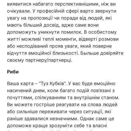
виявитися набагато перспективнішими, ніж ви
очікували. У професійній сфері варто звернути
увагу на пропозиції чи поради від людей, які
мають більший досвід, адже саме вони
допоможуть уникнути помилок. В особистому
житті можливі теплі моменти, відверті розмови
або несподіваний прояв уваги, який поверне
відчуття емоційної близькості. Быльше довіряйте
своєму партнеру/партнерці.
Риби
Ваша карта – "Туз Кубків". У вас буде емоційно
насичений днем, коли багато подій пов’язані з
почуттями, спілкуванням та внутрішнім станом.
Ви можете гостріше реагувати на слова людей
або сильніше переживати через ситуації, які
раніше здавалися незначними. Однак саме це
допоможе краще зрозуміти себе та власні