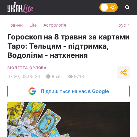
›
›
Новини
Lite
Астрологія
рус
Гороскоп на 8 травня за картами
Таро: Тельцям - підтримка,
Водоліям - натхнення
ВІОЛЕТТА ОРЛОВА
07:20, 08.05.26
8 хв.
9718
Підпишіться на нас в Google