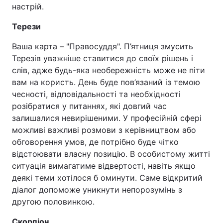
настрій.
Терези
Ваша карта – "Правосуддя". П’ятниця змусить
Терезів уважніше ставитися до своїх рішень і
слів, адже будь-яка необережність може не піти
вам на користь. День буде пов’язаний із темою
чесності, відповідальності та необхідності
розібратися у питаннях, які довгий час
залишалися невирішеними. У професійній сфері
можливі важливі розмови з керівництвом або
обговорення умов, де потрібно буде чітко
відстоювати власну позицію. В особистому житті
ситуація вимагатиме відвертості, навіть якщо
деякі теми хотілося б оминути. Саме відкритий
діалог допоможе уникнути непорозумінь з
другою половинкою.
Скорпіон