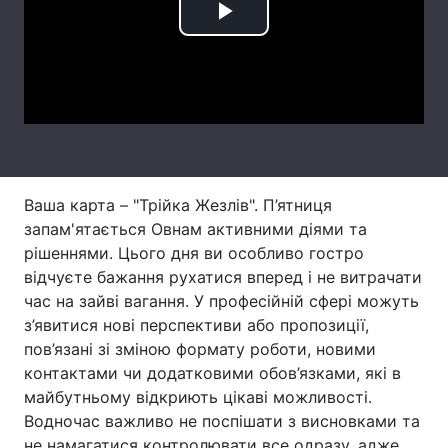
Play
Тема оформлення
Video
Ваша карта – "Трійка Жезлів". П’ятниця
запам'ятається Овнам активними діями та
рішеннями. Цього дня ви особливо гостро
відчуєте бажання рухатися вперед і не витрачати
час на зайві вагання. У професійній сфері можуть
з’явитися нові перспективи або пропозиції,
пов’язані зі зміною формату роботи, новими
контактами чи додатковими обов’язками, які в
майбутньому відкриють цікаві можливості.
Водночас важливо не поспішати з висновками та
не намагатися контролювати все одразу, адже