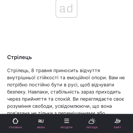
ad
Стрілець
Стрілець, 8 травня приносить відчуття
внутрішньої стійкості та емоційної опори. Вам не
потрібно постійно бути в русі, щоб відчувати
безпеку. Навпаки, стабільність зараз приходить
через прийняття та спокій. Ви переглядаєте своє
розуміння свободи, усвідомлюючи, що вона
пов'язана не тільки з переміщеннями або
можливостями, але й з вибором того, що дійсно
RU
відповідає вашим цінностям. Це допомагає вам
МОВА
ГОЛОВНА
РОЗДІЛИ
ПОГОДА
ЛАЙТ