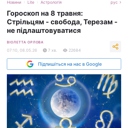
›
›
Новини
Lite
Астрологія
рус
Гороскоп на 8 травня:
Стрільцям - свобода, Терезам -
не підлаштовуватися
ВІОЛЕТТА ОРЛОВА
07:10, 08.05.26
7 хв.
22684
Підпишіться на нас в Google