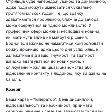
Стрільців буде непередбачуваною та динамічною,
адже події можуть змінюватися буквально
протягом кількох годин. Те, що зранку
здаватиметься проблемою, ближче до вечора
може обернутися вигідною можливістю. У
професійній сфері можливі несподівані новини,
які матимуть вплив на майбутні рішення.
Водночас важливо не намагатися контролювати
кожну дрібницю, адже цього дня успіх більше
залежатиме від вашої гнучкості та здатності
швидко адаптуватися до нових умов. У
спілкуванні можливі цікаві знайомства або
відновлення контакту з людиною, яку ви давно не
бачили.
Козеріг
Ваша карта – "Імператор". День дисципліни,
відповідальності та необхідності приймати
серйозні рішення - саме так запам'ятається вам