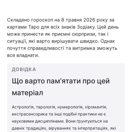
Складено гороскоп на 8 травня 2026 року за
Головна
Війна
картами Таро для всіх знаків Зодіаку. Цей день
може принести як приємні сюрпризи, так і
Україна
Політика
ситуації, які варто вирішувати швидко. Однак
почуття справедливості та витримка зможуть
Економіка
Світ
все владнати.
Спорт
Наука
ДОВІДКА
Техно і зв'язок
Лайт
Що варто пам'ятати про цей
Зброя
Інциденти
матеріал
Здоров'я
Туризм
Астрологія, тарологія, нумерологія, хіромантія,
екстрасенсорика та інші подібні практики не є
Цікавинки
Погода
науковими дисциплінами. Вони ґрунтуються на
давніх традиціях, віруваннях та інтерпретаціях, які
Екологія
Регіони