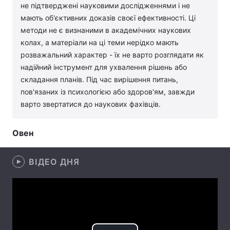
не підтверджені науковими дослідженнями і не
Лонгріди
мають об'єктивних доказів своєї ефективності. Ці
методи не є визнаними в академічних наукових
колах, а матеріали на ці теми нерідко мають
Відео з Youtube
Статті
розважальний характер - їх не варто розглядати як
надійний інструмент для ухвалення рішень або
Інтерв'ю
Думки
складання планів. Під час вирішення питань,
пов'язаних із психологією або здоров'ям, завжди
Архів
Вакансії
варто звертатися до наукових фахівців.
Контакти
Овен
Послуги
ВІДЕО ДНЯ