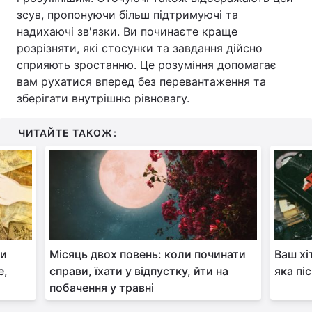
зсув, пропонуючи більш підтримуючі та
надихаючі зв'язки. Ви починаєте краще
розрізняти, які стосунки та завдання дійсно
сприяють зростанню. Це розуміння допомагає
вам рухатися вперед без перевантаження та
зберігати внутрішню рівновагу.
ЧИТАЙТЕ ТАКОЖ:
ми
Місяць двох повень: коли починати
Ваш хі
е,
справи, їхати у відпустку, йти на
яка пі
побачення у травні