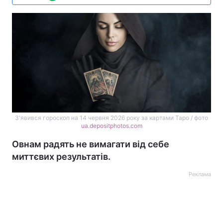
З'явився гороскоп на 14 червня 2026 року за картами Таро / фото
ua.depositphotos.com
Овнам радять не вимагати від себе
миттєвих результатів.
Реклама