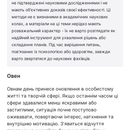
не підтверджені науковими дослідженнями і не
Лонгріди
мають об'єктивних доказів своєї ефективності. Ці
методи не є визнаними в академічних наукових
колах, а матеріали на ці теми нерідко мають
Відео з Youtube
Статті
розважальний характер - їх не варто розглядати як
надійний інструмент для ухвалення рішень або
Інтерв'ю
Думки
складання планів. Під час вирішення питань,
пов'язаних із психологією або здоров'ям, завжди
Архів
Вакансії
варто звертатися до наукових фахівців.
Контакти
Овен
Послуги
Овнам день принесе оновлення в особистому
житті та творчій сфері. Якщо останнім часом ці
сфери здавалися менш яскравими або
застиглими, ситуація почне поступово
оживавати, повертаючи інтерес, натхнення та
внутрішню мотивацію. З'явиться відчуття