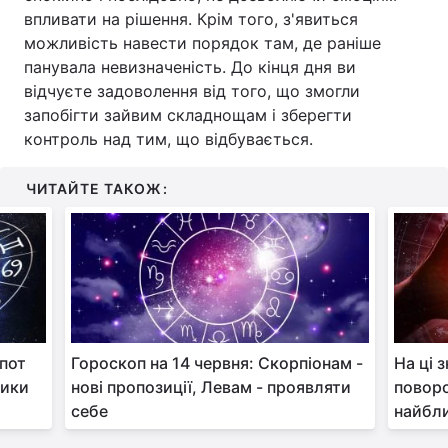
впливати на рішення. Крім того, з'явиться
можливість навести порядок там, де раніше
панувала невизначеність. До кінця дня ви
відчуєте задоволення від того, що змогли
запобігти зайвим складнощам і зберегти
контроль над тим, що відбувається.
ЧИТАЙТЕ ТАКОЖ:
кпот
Гороскоп на 14 червня: Скорпіонам -
На ці 
чики
нові пропозиції, Левам - проявляти
поворо
себе
найбл