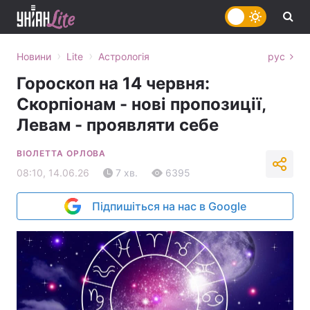
›
›
Новини
Lite
Астрологія
рус
Гороскоп на 14 червня:
Скорпіонам - нові пропозиції,
Левам - проявляти себе
ВІОЛЕТТА ОРЛОВА
08:10, 14.06.26
7 хв.
6395
Підпишіться на нас в Google