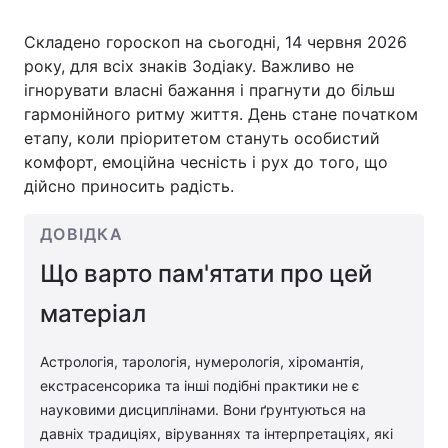
Складено гороскоп на сьогодні, 14 червня 2026
року, для всіх знаків Зодіаку. Важливо не
Головна
Війна
ігнорувати власні бажання і прагнути до більш
гармонійного ритму життя. День стане початком
Україна
Політика
етапу, коли пріоритетом стануть особистий
комфорт, емоційна чесність і рух до того, що
Економіка
Світ
дійсно приносить радість.
Спорт
Наука
ДОВІДКА
Техно і зв'язок
Лайт
Що варто пам'ятати про цей
Зброя
Інциденти
матеріал
Здоров'я
Туризм
Астрологія, тарологія, нумерологія, хіромантія,
екстрасенсорика та інші подібні практики не є
Цікавинки
Погода
науковими дисциплінами. Вони ґрунтуються на
давніх традиціях, віруваннях та інтерпретаціях, які
Екологія
Регіони