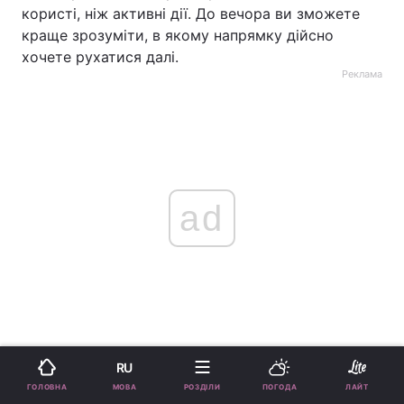
користі, ніж активні дії. До вечора ви зможете
краще зрозуміти, в якому напрямку дійсно
хочете рухатися далі.
Реклама
ad
Стрілець
RU
МОВА
ГОЛОВНА
РОЗДІЛИ
ПОГОДА
ЛАЙТ