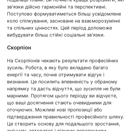
зв'язки дійсно гармонійні та перспективні.
Поступово формуватиметься більш усвідомлене
коло спілкування, засноване на взаєморозумінні
та спільних цінностях. Цей період допоможе
вибудувати більш стійкі соціальні зв'язки.
Скорпіон
На Скорпіонів чекають результати професійних
зусиль. Робота, в яку було вкладено багато
енергії та часу, почне отримувати відгук і
визнання. Це посилить впевненість у обраному
напрямку та дасть відчуття, що зусилля не були
марними. Протягом цього періоду ви відчуєте,
що ваші досягнення стають очевидними для
оточуючих. Можливі нові пропозиції або
підтвердження правильності професійного шляху.
Це створить основу для подальшого зростання,
зміцнить авторитет і відкриє перспективи