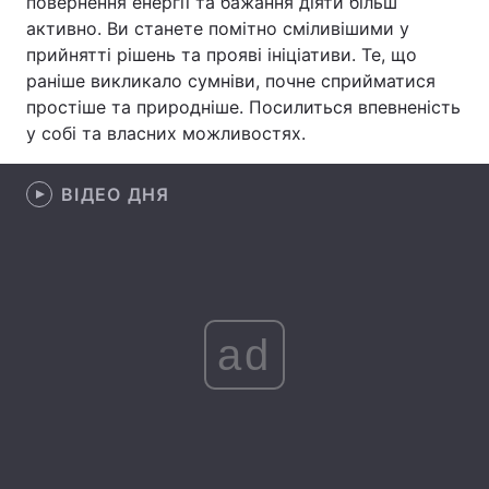
повернення енергії та бажання діяти більш
активно. Ви станете помітно сміливішими у
Тема оформлення
прийнятті рішень та прояві ініціативи. Те, що
раніше викликало сумніви, почне сприйматися
простіше та природніше. Посилиться впевненість
у собі та власних можливостях.
ВІДЕО ДНЯ
ad