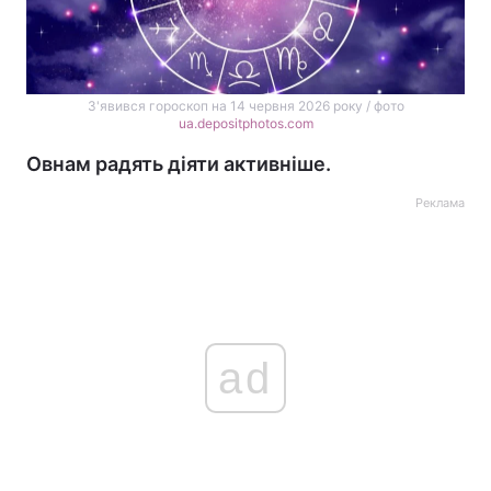
З'явився гороскоп на 14 червня 2026 року / фото
ua.depositphotos.com
Овнам радять діяти активніше.
Реклама
ad