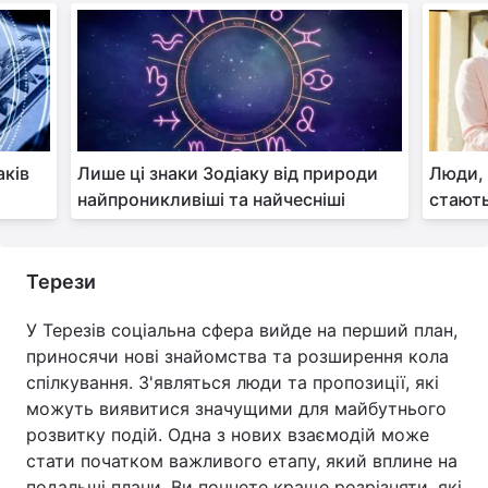
аків
Лише ці знаки Зодіаку від природи
Люди, 
найпроникливіші та найчесніші
стають
Терези
У Терезів соціальна сфера вийде на перший план,
приносячи нові знайомства та розширення кола
спілкування. З'являться люди та пропозиції, які
можуть виявитися значущими для майбутнього
розвитку подій. Одна з нових взаємодій може
стати початком важливого етапу, який вплине на
подальші плани. Ви почнете краще розрізняти, які