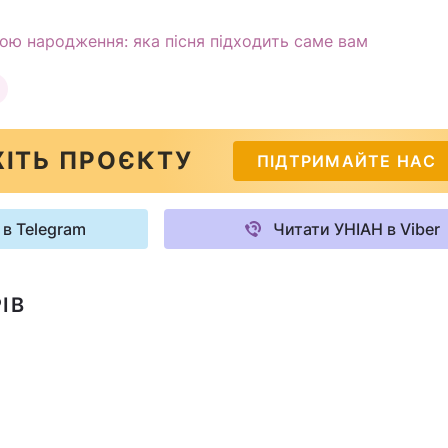
тою народження: яка пісня підходить саме вам
ІТЬ ПРОЄКТУ
ПІДТРИМАЙТЕ НАС
 в Telegram
Читати УНІАН в Viber
ІВ