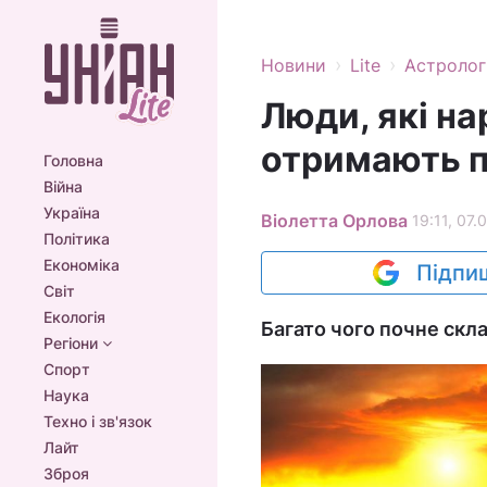
›
›
Новини
Lite
Астролог
Люди, які на
отримають п
Головна
Війна
Україна
Віолетта Орлова
19:11, 07.
Політика
Економіка
Підпиш
Світ
Екологія
Багато чого почне скла
Регіони
Спорт
Наука
Техно і зв'язок
Лайт
Зброя