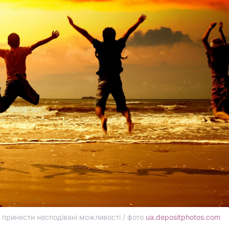
 принести несподівані можливості / фото
ua.depositphotos.com