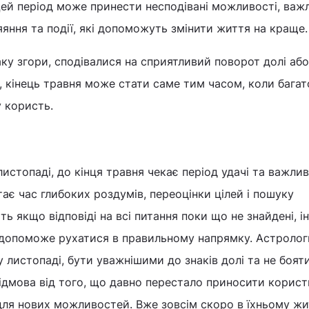
Цей період може принести несподівані можливості, важ
яяння та події, які допоможуть змінити життя на краще.
ку згори, сподівалися на сприятливий поворот долі або
, кінець травня може стати саме тим часом, коли багат
 користь.
истопаді, до кінця травня чекає період удачі та важли
тає час глибоких роздумів, переоцінки цілей і пошуку
ть якщо відповіді на всі питання поки що не знайдені, ін
 допоможе рухатися в правильному напрямку. Астролог
 у листопаді, бути уважнішими до знаків долі та не боят
Відмова від того, що давно перестало приносити корист
 для нових можливостей. Вже зовсім скоро в їхньому ж