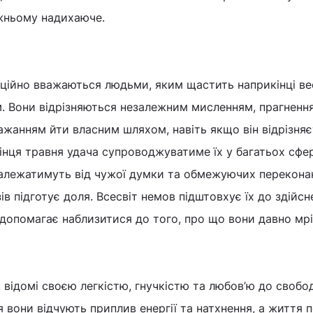
жньому надихаюче.
ційно вважаються людьми, яким щастить наприкінці вес
м. Вони відрізняються незалежним мисленням, прагненн
ажанням йти власним шляхом, навіть якщо він відрізняє
інця травня удача супроводжуватиме їх у багатьох сфе
алежатимуть від чужої думки та обмежуючих перекона
в підготує доля. Всесвіт немов підштовхує їх до здійсн
допомагає наблизитися до того, про що вони давно мрі
 відомі своєю легкістю, гнучкістю та любов’ю до свобод
 вони відчують приплив енергії та натхнення, а життя 