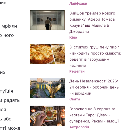
ливі
Лайфхаки
Вийшов трейлер нового
римейку "Афери Томаса
 мріяли
Крауна" від Майкла Б.
Джордана
о чого
Кіно
Зі стиглих груш печу пиріг
- виходить просто смакота:
рецепт із гарбузовим
насінням
Рецепти
вих
День Незалежності 2026:
24 серпня - робочий день
туїція
чи вихідний
Свята
и радять
ися
Гороскоп на 8 серпня за
картами Таро: Дівам -
ь або
суперечки, Ракам - емоції
Астрологія
итті може