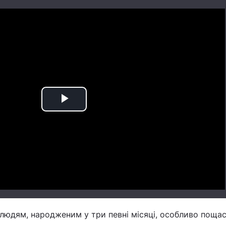
Play
Video
людям, народженим у три певні місяці, особливо поща