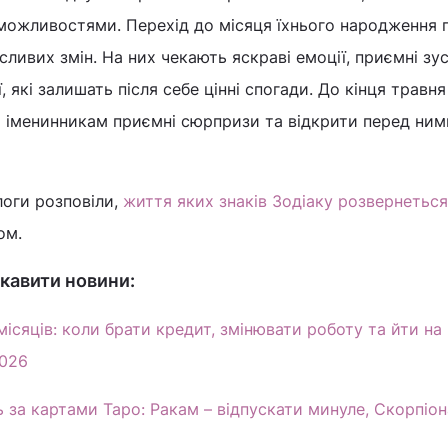
можливостями. Перехід до місяця їхнього народження 
ливих змін. На них чекають яскраві емоції, приємні зуст
ї, які залишать після себе цінні спогади. До кінця травн
 іменинникам приємні сюрпризи та відкрити перед ним
логи розповіли,
життя яких знаків Зодіаку розвернеться
ом.
кавити новини:
ісяців: коли брати кредит, змінювати роботу та йти на
2026
 за картами Таро: Ракам – відпускати минуле, Скорпіон