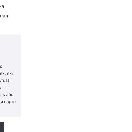
на
рнал
 є
х, які
і. Ці
ь
ень або
ди варто