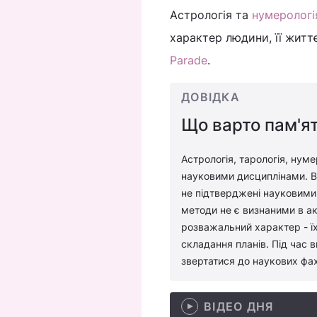
Астрологія та
нумерологі
характер людини, її житт
Parade
.
ДОВІДКА
Що варто пам'ят
Астрологія, тарологія, нуме
науковими дисциплінами. Во
не підтверджені науковими 
методи не є визнаними в ак
розважальний характер - їх
складання планів. Під час 
звертатися до наукових фах
ВІДЕО ДНЯ