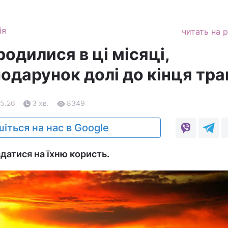
ія
читать на 
родилися в ці місяці,
одарунок долі до кінця тра
05.26
3 хв.
8349
іться на нас в Google
датися на їхню користь.