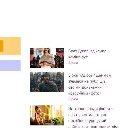
Брат Джолі здійснив
камінг-аут
Зірки
Зірка "Одіссеї" Деймон
з'явився на публіці зі
своїми доньками-
красунями (фото)
Зірки
Не те що кондиціонер –
навіть вентилятор не
потрібен: турецький
лайфхак, як охолодити дім