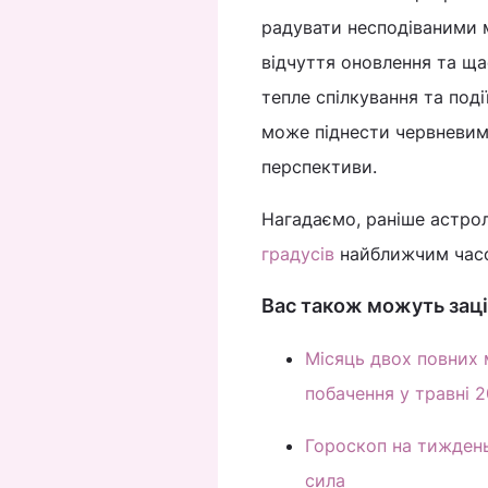
радувати несподіваними 
відчуття оновлення та щас
тепле спілкування та поді
може піднести червневим
перспективи.
Нагадаємо, раніше астро
градусів
найближчим час
Вас також можуть заці
Місяць двох повних м
побачення у травні 
Гороскоп на тиждень
сила