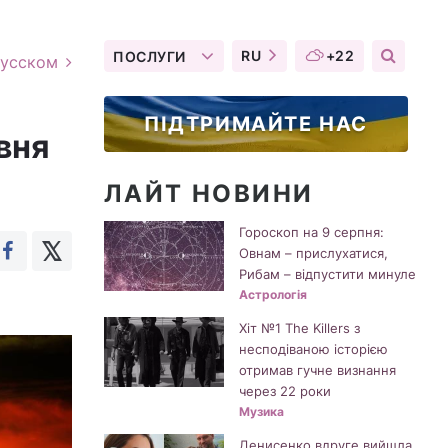
RU
+22
ПОСЛУГИ
русском
ПІДТРИМАЙТЕ НАС
вня
ЛАЙТ НОВИНИ
Гороскоп на 9 серпня:
Овнам – прислухатися,
Рибам – відпустити минуле
Астрологія
Хіт №1 The Killers з
несподіваною історією
отримав гучне визнання
через 22 роки
Музика
Денисенко вдруге вийшла