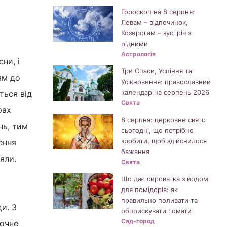
Гороскоп на 8 серпня:
Левам – відпочинок,
Козерогам – зустріч з
рідними
Астрологія
ни, і
Три Спаси, Успіння та
ям до
Усікновення: православний
календар на серпень 2026
ться від
Свята
рах
8 серпня: церковне свято
нь, тим
сьогодні, що потрібно
зробити, щоб здійснилося
ення
бажання
яли.
Свята
Що дає сироватка з йодом
для помідорів: як
правильно поливати та
и. З
обприскувати томати
Сад-город
почне