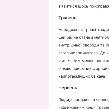
з'явитися щось по-справ
Травень
Народжені в травні тради
цей рік не стане винятко
внутрішньої свободи та б
загальноприйнятого. До к
життя. Чим менше вони з
більше приємних сюрпризі
найпотаємніших бажань і 
Червень
Люди, народжені в червні,
наближенням кінця травня