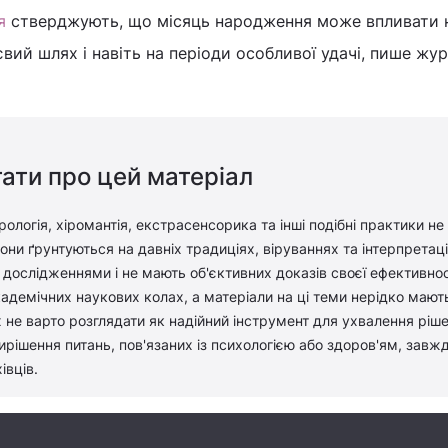
я
стверджують, що місяць народження може впливати 
євий шлях і навіть на періоди особливої удачі, пише жу
ати про цей матеріал
рологія, хіромантія, екстрасенсорика та інші подібні практики не
ни ґрунтуються на давніх традиціях, віруваннях та інтерпретація
дослідженнями і не мають об'єктивних доказів своєї ефективност
адемічних наукових колах, а матеріали на ці теми нерідко мают
 не варто розглядати як надійний інструмент для ухвалення ріш
вирішення питань, пов'язаних із психологією або здоров'ям, завж
івців.