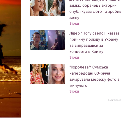
заміж: обранець акторки
опублікував фото та зробив
заяву
Зірки
Лідер "Ногу свело!" назвав
причину приїзду в Україну
та виправдався за
концерти в Криму
Зірки
"Королева": Сумська
напередодні 60-річчя
зачарувала мережу фото з
минулого
Зірки
Реклама