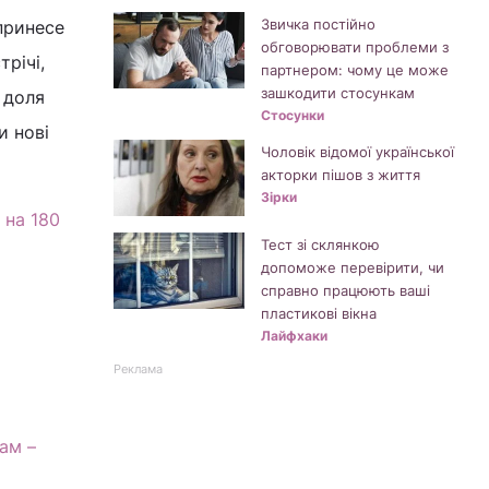
Звичка постійно
принесе
обговорювати проблеми з
річі,
партнером: чому це може
зашкодити стосункам
я доля
Стосунки
и нові
Чоловік відомої української
акторки пішов з життя
Зірки
 на 180
Тест зі склянкою
допоможе перевірити, чи
справно працюють ваші
пластикові вікна
Лайфхаки
Реклама
ам –