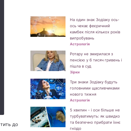
На один знак Зодіаку ось-
ось чекає феєричний
камбек після кількох років
випробувань
Астрологія
Ротару не змирилася з
пенсією у 6 тисяч гривень і
пішла в суд
Зірки
Три знаки Зодіаку будуть
головними щасливчиками
нового тижня
Астрологія
5 хвилин - і оси більше не
турбуватимуть: як швидко
та безпечно прибрати їхнє
стить до
гніздо