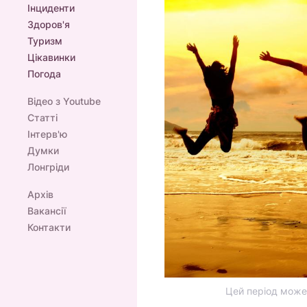
Інциденти
Здоров'я
Туризм
Цікавинки
Погода
Відео з Youtube
Статті
Інтерв'ю
Думки
Лонгріди
Архів
Вакансії
Контакти
Цей період може