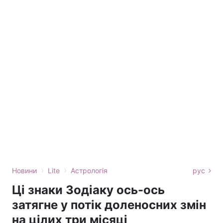
›
›
Новини
Lite
Астрологія
рус
Ці знаки Зодіаку ось-ось
затягне у потік доленосних змін
на цілих три місяці