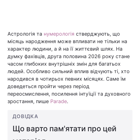
Головна
Війна
Астрологія та
нумерологія
стверджують, що
Україна
Політика
місяць народження може впливати не тільки на
характер людини, а й на її життєвий шлях. На
Економіка
Світ
думку фахівців, друга половина 2026 року стане
часом глибоких внутрішніх змін для багатьох
Спорт
Наука
людей. Особливо сильний вплив відчують ті, хто
народився в чотирьох певних місяцях. Саме їм
Техно і зв'язок
Лайт
доведеться пройти через період
переосмислення, посилення інтуїції та духовного
Зброя
Інциденти
зростання, пише
Parade
.
Здоров'я
Туризм
ДОВІДКА
Цікавинки
Погода
Що варто пам'ятати про цей
Екологія
Регіони