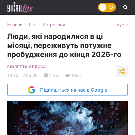
›
›
Новини
Lite
Астрологія
рус
Люди, які народилися в ці
місяці, переживуть потужне
пробудження до кінця 2026-го
ВІОЛЕТТА ОРЛОВА
19:25, 17.06.26
4 хв.
1922
Підпишіться на нас в Google