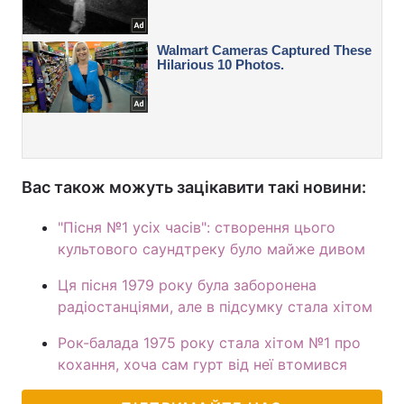
Вас також можуть зацікавити такі новини:
"Пісня №1 усіх часів": створення цього
культового саундтреку було майже дивом
Ця пісня 1979 року була заборонена
радіостанціями, але в підсумку стала хітом
Рок-балада 1975 року стала хітом №1 про
кохання, хоча сам гурт від неї втомився