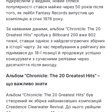
підкреслили у виданні, новий сплеск
популярності стався майже через 50 років після
того, як лейбл Fantasy Records випустив цю
компіляцію в січні 1976 року.
За наявними даними, альбом "Chronicle: The 20
Greatest Hits" пробув у Billboard 200 вже 802
тижні, ставши однією з найдовгограючих збірних
в історії чарту. За час перебування в рейтингу він
піднімався до 18-ї позиції й продовжує успішно
конкурувати з сучасними релізами через
десятиліття після виходу.
Альбом "Chronicle: The 20 Greatest Hits" –
що важливо знати
Альбом "Chronicle: The 20 Greatest Hits" був
створений як збірка найзнаковіших композицій
Creedence Clearwater Revival. До нього увійшли