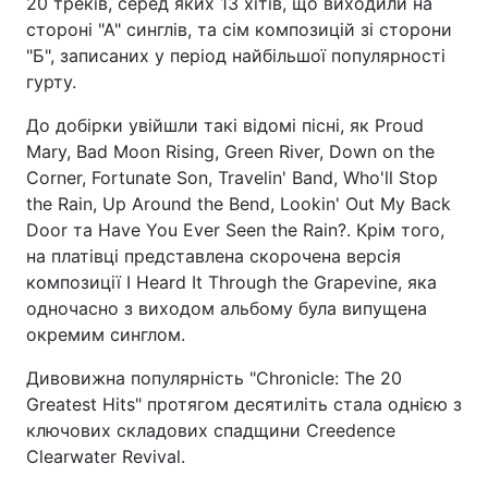
20 треків, серед яких 13 хітів, що виходили на
стороні "А" синглів, та сім композицій зі сторони
"Б", записаних у період найбільшої популярності
гурту.
До добірки увійшли такі відомі пісні, як Proud
Mary, Bad Moon Rising, Green River, Down on the
Corner, Fortunate Son, Travelin' Band, Who'll Stop
the Rain, Up Around the Bend, Lookin' Out My Back
Door та Have You Ever Seen the Rain?. Крім того,
на платівці представлена скорочена версія
композиції I Heard It Through the Grapevine, яка
одночасно з виходом альбому була випущена
окремим синглом.
Дивовижна популярність "Chronicle: The 20
Greatest Hits" протягом десятиліть стала однією з
ключових складових спадщини Creedence
Clearwater Revival.