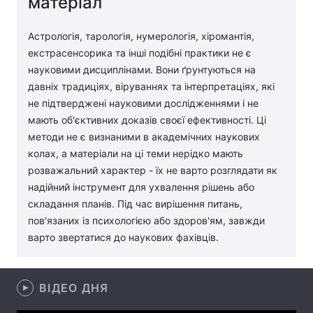
матеріал
Лонгріди
Астрологія, тарологія, нумерологія, хіромантія,
екстрасенсорика та інші подібні практики не є
Відео з Youtube
Статті
науковими дисциплінами. Вони ґрунтуються на
давніх традиціях, віруваннях та інтерпретаціях, які
Інтерв'ю
Думки
не підтверджені науковими дослідженнями і не
мають об'єктивних доказів своєї ефективності. Ці
Архів
Вакансії
методи не є визнаними в академічних наукових
колах, а матеріали на ці теми нерідко мають
Контакти
розважальний характер - їх не варто розглядати як
надійний інструмент для ухвалення рішень або
Послуги
складання планів. Під час вирішення питань,
пов'язаних із психологією або здоров'ям, завжди
варто звертатися до наукових фахівців.
ВІДЕО ДНЯ