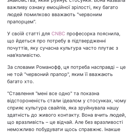
важливу ознаку емоційної зрілості, яку багато
людей помилково вважають "червоним
прапорцем".
У своїй статті для
CNBC
професорка пояснила,
що йдеться про потребу в підтвердженні
почуттів, яку сучасна культура часто плутає з
нав’язливістю.
За словами Романофф, ця потреба насправді – це
не той "червоний прапор", яким її вважають
багато хто.
"Ставлення "мені все одно" та показна
відстороненість стали ідеалом у стосунках, чому
сприяє культура свайпів, яка зруйнувала нашу
здатність до живого контакту. Вона вчить людей,
що вразливість – це відчай. Але без вразливості
неможливо побудувати щось справжнє. Інакше