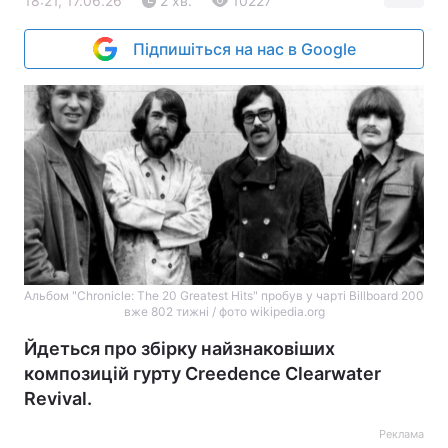
18:21, 17.06.26
2 хв.
10227
Підпишіться на нас в Google
Альбом "Chronicle: The 20 Greatest Hits" пробув у чарті Billboard 200
вже 802 тижні / фото wikipedia.org
Йдеться про збірку найзнаковіших
композицій гурту Creedence Clearwater
Revival.
Реклама