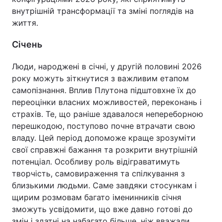
внутрішній трансформації та зміні поглядів на
життя.
Січень
Люди, народжені в січні, у другій половині 2026
року можуть зіткнутися з важливим етапом
самопізнання. Вплив Плутона підштовхне їх до
переоцінки власних можливостей, переконань і
страхів. Те, що раніше здавалося непереборною
перешкодою, поступово почне втрачати свою
владу. Цей період допоможе краще зрозуміти
свої справжні бажання та розкрити внутрішній
потенціал. Особливу роль відіграватимуть
творчість, самовираження та спілкування з
близькими людьми. Саме завдяки стосункам і
щирим розмовам багато іменинників січня
зможуть усвідомити, що вже давно готові до
змін і здатні на набагато більше, ніж вважали