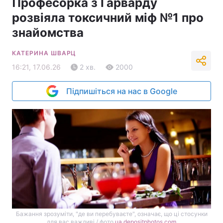
Професорка з Гарварду
розвіяла токсичний міф №1 про
знайомства
КАТЕРИНА ШВАРЦ
16:21, 17.06.26
2 хв.
2000
Підпишіться на нас в Google
Бажання зрозуміти, "де ви перебуваєте", означає, що ці стосунки
для вас важливі / фото
ua.depositphotos.com