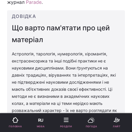
журнал
Parade
.
ДОВІДКА
Що варто пам'ятати про цей
матеріал
Астрологія, тарологія, нумерологія, хіромантія,
екстрасенсорика та інші подібні практики не є
науковими дисциплінами. Вони ґрунтуються на
давніх традиціях, віруваннях та інтерпретаціях, які
не підтверджені науковими дослідженнями і не
мають об'єктивних доказів своєї ефективності. Ці
методи не є визнаними в академічних наукових
колах, а матеріали на ці теми нерідко мають
розважальний характер - їх не варто розглядати як
надійний інструмент для ухвалення рішень або
RU
складання планів. Під час вирішення питань,
МОВА
ГОЛОВНА
РОЗДІЛИ
ПОГОДА
ЛАЙТ
пов'язаних із психологією або здоров'ям, завжди