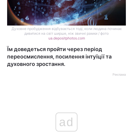
Духовне пробудження відбувається тоді, коли людина починає
дивитися на світ ширше, ніж звичні рамки / фото
ua.depositphotos.com
Їм доведеться пройти через період
переосмислення, посилення інтуїції та
духовного зростання.
Реклама
ad