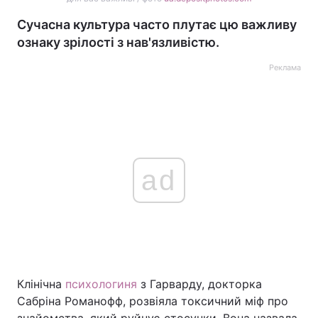
Сучасна культура часто плутає цю важливу
ознаку зрілості з нав'язливістю.
Реклама
ad
Клінічна
психологиня
з Гарварду, докторка
Сабріна Романофф, розвіяла токсичний міф про
знайомства, який руйнує стосунки. Вона назвала