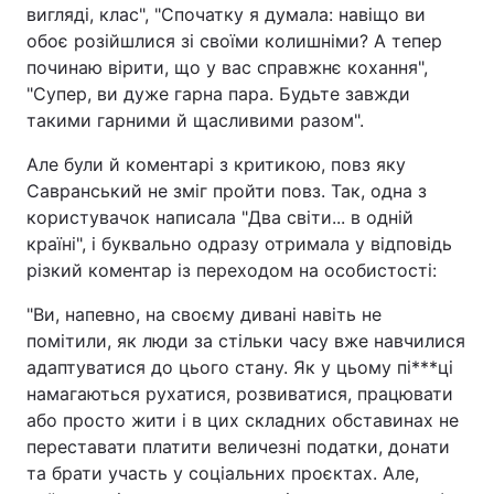
вигляді, клас", "Спочатку я думала: навіщо ви
обоє розійшлися зі своїми колишніми? А тепер
починаю вірити, що у вас справжнє кохання",
"Супер, ви дуже гарна пара. Будьте завжди
такими гарними й щасливими разом".
Але були й коментарі з критикою, повз яку
Савранський не зміг пройти повз. Так, одна з
користувачок написала "Два світи... в одній
країні", і буквально одразу отримала у відповідь
різкий коментар із переходом на особистості:
"Ви, напевно, на своєму дивані навіть не
помітили, як люди за стільки часу вже навчилися
адаптуватися до цього стану. Як у цьому пі***ці
намагаються рухатися, розвиватися, працювати
або просто жити і в цих складних обставинах не
переставати платити величезні податки, донати
та брати участь у соціальних проєктах. Але,