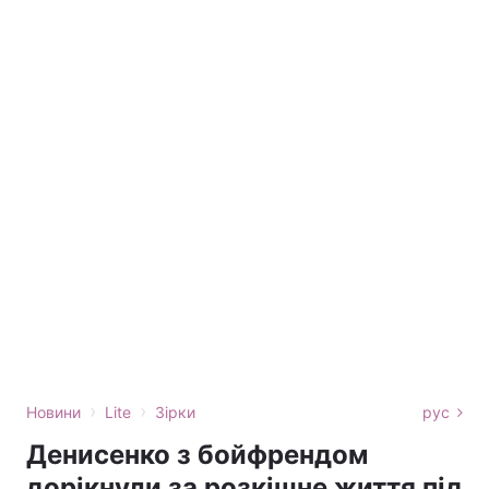
›
›
Новини
Lite
Зірки
рус
Денисенко з бойфрендом
дорікнули за розкішне життя під