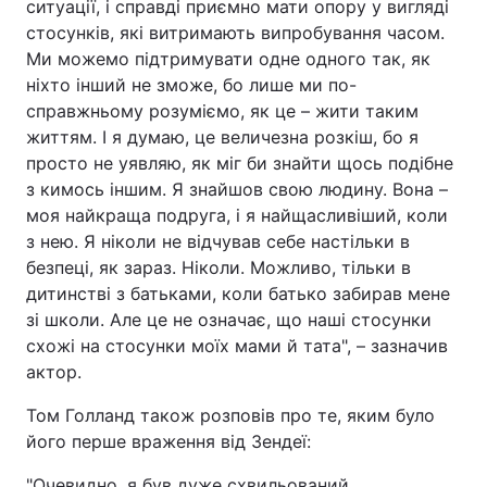
ситуації, і справді приємно мати опору у вигляді
стосунків, які витримають випробування часом.
Ми можемо підтримувати одне одного так, як
ніхто інший не зможе, бо лише ми по-
справжньому розуміємо, як це – жити таким
життям. І я думаю, це величезна розкіш, бо я
просто не уявляю, як міг би знайти щось подібне
з кимось іншим. Я знайшов свою людину. Вона –
моя найкраща подруга, і я найщасливіший, коли
з нею. Я ніколи не відчував себе настільки в
безпеці, як зараз. Ніколи. Можливо, тільки в
дитинстві з батьками, коли батько забирав мене
зі школи. Але це не означає, що наші стосунки
схожі на стосунки моїх мами й тата", – зазначив
актор.
Том Голланд також розповів про те, яким було
його перше враження від Зендеї:
"Очевидно, я був дуже схвильований