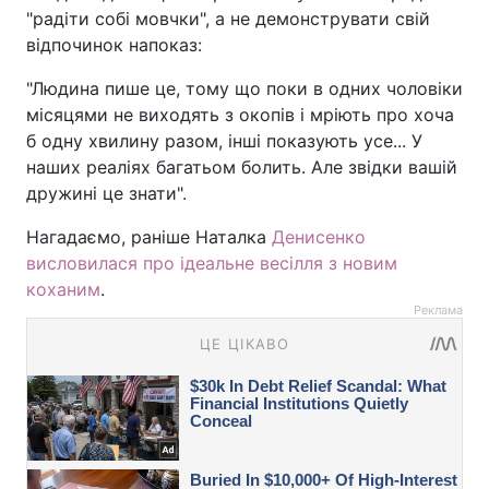
"радіти собі мовчки", а не демонструвати свій
відпочинок напоказ:
"Людина пише це, тому що поки в одних чоловіки
місяцями не виходять з окопів і мріють про хоча
б одну хвилину разом, інші показують усе... У
наших реаліях багатьом болить. Але звідки вашій
дружині це знати".
Нагадаємо, раніше Наталка
Денисенко
висловилася про ідеальне весілля з новим
коханим
.
Реклама