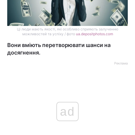
Ці люди мають якості, які особливо сприяють залученню
можливостей та успіху / фото
ua.depositphotos.com
Вони вміють перетворювати шанси на
досягнення.
Реклама
ad