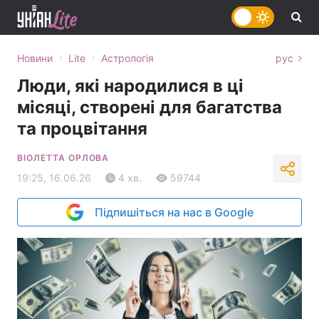
›
›
Новини
Lite
Астрологія
рус
Люди, які народилися в ці
місяці, створені для багатства
та процвітання
ВІОЛЕТТА ОРЛОВА
19:25, 16.06.26
4 хв.
59744
Підпишіться на нас в Google