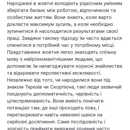
Народжені в жовтні володіють рідкісним умінням
зберігати баланс між роботою, відпочинком та
особистим життям. Вони знають, коли варто
докласти максимум зусиль, а коли необхідно
зупинитися й насолодитися результатами своєї
праці. Завдяки такому підходу їм часто вдається
опинитися в потрібний час у потрібному місці.
Представники жовтня легко знаходять спільну
мову з найрізноманітнішими людьми, що
допомагає їм налагоджувати корисні знайомства
та відкривати перспективні можливості.
Незалежно від того, чи народилися вони під
знаком Терезів чи Скорпіона, такі люди зазвичай
поєднують дипломатичність, чарівність і
цілеспрямованість. Вони вміють помічати
потенціал там, де інші проходять повз, і
перетворювати навіть невеликі шанси на
серйозні досягнення. Саме послідовність і
здатність приймати виважені рішення часто