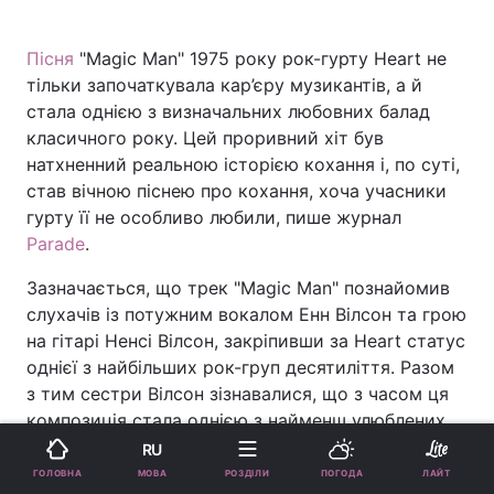
Пісня
"Magic Man" 1975 року рок-гурту Heart не
тільки започаткувала кар’єру музикантів, а й
стала однією з визначальних любовних балад
класичного року. Цей проривний хіт був
натхненний реальною історією кохання і, по суті,
став вічною піснею про кохання, хоча учасники
гурту її не особливо любили, пише журнал
Parade
.
Зазначається, що трек "Magic Man" познайомив
слухачів із потужним вокалом Енн Вілсон та грою
на гітарі Ненсі Вілсон, закріпивши за Heart статус
однієї з найбільших рок-груп десятиліття. Разом
з тим сестри Вілсон зізнавалися, що з часом ця
композиція стала однією з найменш улюблених
для виконання, незважаючи на її незмінну
RU
популярність.
МОВА
ГОЛОВНА
РОЗДІЛИ
ПОГОДА
ЛАЙТ