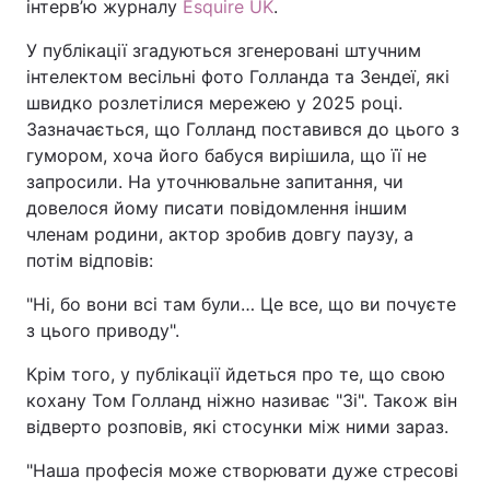
інтерв’ю журналу
Esquire UK
.
У публікації згадуються згенеровані штучним
інтелектом весільні фото Голланда та Зендеї, які
швидко розлетілися мережею у 2025 році.
Зазначається, що Голланд поставився до цього з
гумором, хоча його бабуся вирішила, що її не
запросили. На уточнювальне запитання, чи
довелося йому писати повідомлення іншим
членам родини, актор зробив довгу паузу, а
потім відповів:
"Ні, бо вони всі там були… Це все, що ви почуєте
з цього приводу".
Крім того, у публікації йдеться про те, що свою
кохану Том Голланд ніжно називає "Зі". Також він
відверто розповів, які стосунки між ними зараз.
"Наша професія може створювати дуже стресові