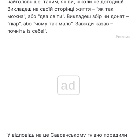
найголовніше, таким, як ви, ніколи не догодиш!
Викладеш на своїй сторінці життя – "як так
можна", або "два світи". Викладеш збір чи донат –
"піар", або "чому так мало". Завжди казав –
почніть із себе!".
Реклама
ad
У відповідь на це Савранському гнівно порадили