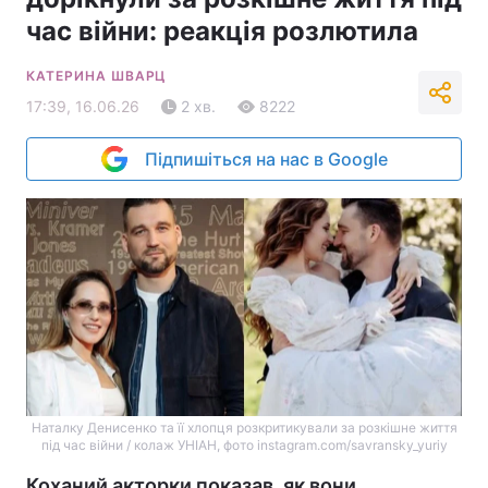
час війни: реакція розлютила
КАТЕРИНА ШВАРЦ
17:39, 16.06.26
2 хв.
8222
Підпишіться на нас в Google
Наталку Денисенко та її хлопця розкритикували за розкішне життя
під час війни / колаж УНІАН, фото instagram.com/savransky_yuriy
Коханий акторки показав, як вони