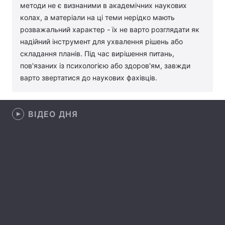
методи не є визнаними в академічних наукових
Лонгріди
колах, а матеріали на ці теми нерідко мають
розважальний характер - їх не варто розглядати як
надійний інструмент для ухвалення рішень або
Відео з Youtube
Статті
складання планів. Під час вирішення питань,
пов'язаних із психологією або здоров'ям, завжди
Інтерв'ю
Думки
варто звертатися до наукових фахівців.
Архів
Вакансії
Контакти
ВІДЕО ДНЯ
Послуги