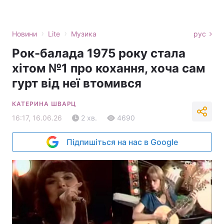
›
›
Новини
Lite
Музика
рус
Рок-балада 1975 року стала
хітом №1 про кохання, хоча сам
гурт від неї втомився
КАТЕРИНА ШВАРЦ
16:17, 16.06.26
2 хв.
4690
Підпишіться на нас в Google