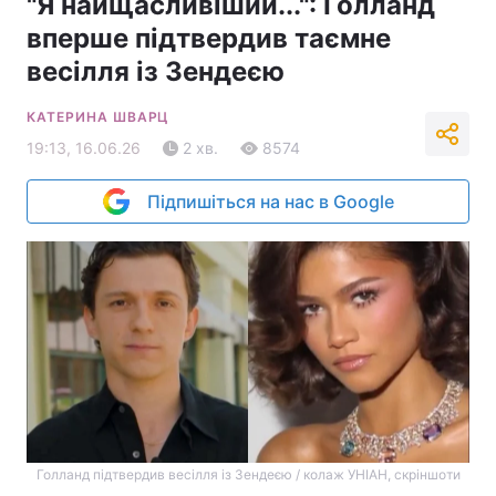
"Я найщасливіший...": Голланд
вперше підтвердив таємне
весілля із Зендеєю
КАТЕРИНА ШВАРЦ
19:13, 16.06.26
2 хв.
8574
Підпишіться на нас в Google
Голланд підтвердив весілля із Зендеєю / колаж УНІАН, скріншоти