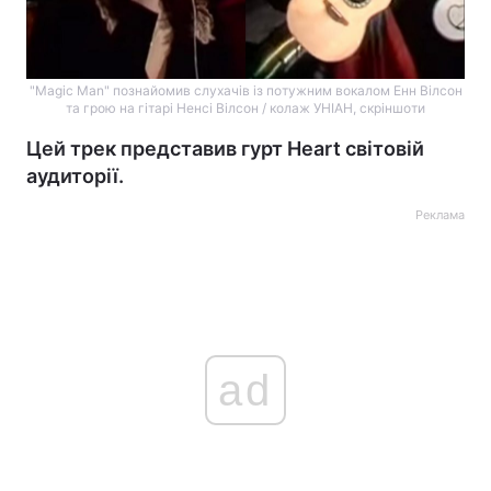
"Magic Man" познайомив слухачів із потужним вокалом Енн Вілсон
та грою на гітарі Ненсі Вілсон / колаж УНІАН, скріншоти
Цей трек представив гурт Heart світовій
аудиторії.
Реклама
ad