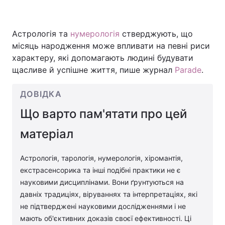
Астрологія та
нумерологія
стверджують, що
Головна
Війна
місяць народження може впливати на певні риси
характеру, які допомагають людині будувати
Україна
Політика
щасливе й успішне життя, пише журнал
Parade
.
Економіка
Світ
ДОВІДКА
Спорт
Наука
Що варто пам'ятати про цей
матеріал
Техно і зв'язок
Лайт
Зброя
Інциденти
Астрологія, тарологія, нумерологія, хіромантія,
екстрасенсорика та інші подібні практики не є
Здоров'я
Туризм
науковими дисциплінами. Вони ґрунтуються на
давніх традиціях, віруваннях та інтерпретаціях, які
Цікавинки
Погода
не підтверджені науковими дослідженнями і не
мають об'єктивних доказів своєї ефективності. Ці
Екологія
Регіони