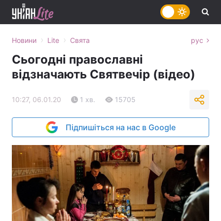
›
›
Новини
Lite
Свята
рус
Сьогодні православні
відзначають Святвечір (відео)
10:27, 06.01.20
1 хв.
15705
Підпишіться на нас в Google