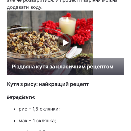
але не розваритися. У процесі її варіння можна
додавати воду.
Різдвяна кутя за класичним рецептом
Кутя з рису: найкращий рецепт
Інгредієнти:
рис – 1,5 склянки;
мак – 1 склянка;