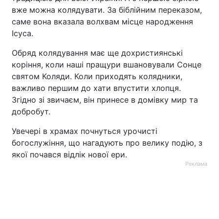
вже можна колядувати. За біблійним переказом,
Лонгріди
саме вона вказала волхвам місце народження
Ісуса.
Відео з Youtube
Статті
Обряд колядування має ще дохристиянські
коріння, коли наші пращури вшановували Сонце
Інтерв'ю
Думки
святом Коляди. Коли приходять колядники,
важливо першим до хати впустити хлопця.
Архів
Вакансії
Згідно зі звичаєм, він принесе в домівку мир та
Контакти
добробут.
Увечері в храмах почнуться урочисті
Послуги
богослужіння, що нагадують про велику подію, з
якої почався відлік нової ери.
Реклама