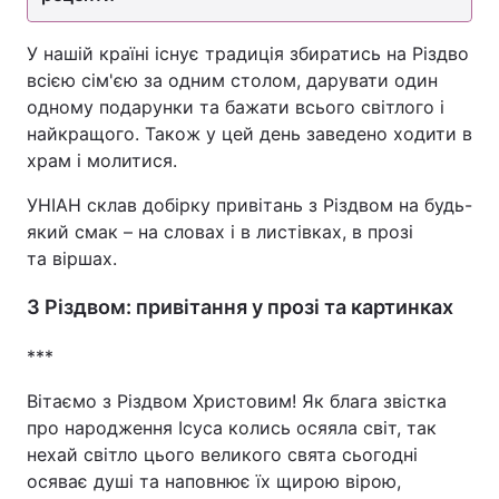
У нашій країні існує традиція збиратись на Різдво
всією сім'єю за одним столом, дарувати один
одному подарунки та бажати всього світлого і
найкращого. Також у цей день заведено ходити в
храм і молитися.
УНІАН склав добірку привітань з Різдвом на будь-
який смак – на словах і в листівках, в прозі
та віршах.
З Різдвом: привітання у прозі та картинках
***
Вітаємо з Різдвом Христовим! Як блага звістка
про народження Ісуса колись осяяла світ, так
нехай світло цього великого свята сьогодні
осяває душі та наповнює їх щирою вірою,