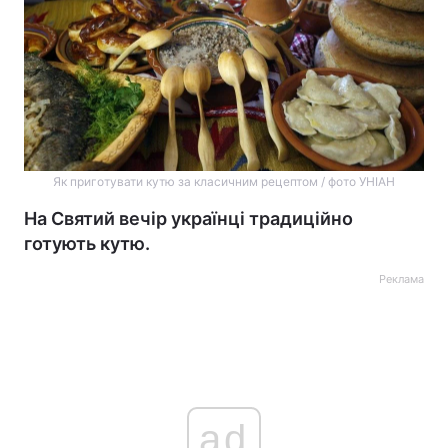
Як приготувати кутю за класичним рецептом / фото УНІАН
На Святий вечір українці традиційно
готують кутю.
Реклама
ad