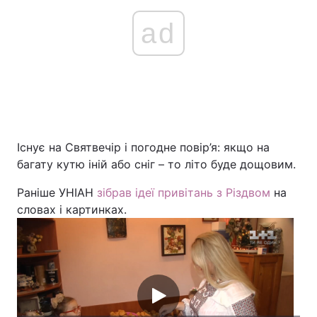
Тема оформлення
ad
Існує на Святвечір і погодне повір’я: якщо на
багату кутю іній або сніг – то літо буде дощовим.
Раніше УНІАН
зібрав ідеї привітань з Різдвом
на
словах і картинках.