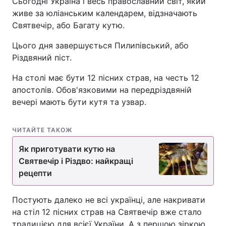
Сьогодні Україна і весь православний світ, який
живе за юліанським календарем, відзначають
Святвечір, або Багату кутю.
Головна
Війна
Цього дня завершується Пилипівський, або
Різдвяний піст.
Україна
Політика
На столі має бути 12 пісних страв, на честь 12
Економіка
Світ
апостолів. Обов'язковими на передріздвяній
вечері мають бути кутя та узвар.
Спорт
Наука
ЧИТАЙТЕ ТАКОЖ
Техно і зв'язок
Лайт
Як приготувати кутю на
Зброя
Інциденти
Святвечір і Різдво: найкращі
рецепти
Здоров'я
Туризм
Цікавинки
Погода
Постують далеко не всі українці, але накривати
на стіл 12 пісних страв на Святвечір вже стало
Екологія
Регіони
традицією для всієї України. А з першою зіркою