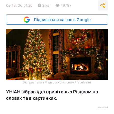
09:18, 06.01.20
2 хв.
49797
Підпишіться на нас в Google
Як привітати з Різдвом Христовим / fabulae.ru
УНІАН зібрав ідеї привітань з Різдвом на
словах та в картинках.
Реклама