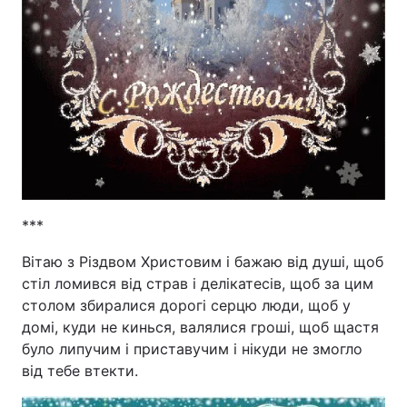
***
Вітаю з Різдвом Христовим і бажаю від душі, щоб
стіл ломився від страв і делікатесів, щоб за цим
столом збиралися дорогі серцю люди, щоб у
домі, куди не кинься, валялися гроші, щоб щастя
було липучим і приставучим і нікуди не змогло
від тебе втекти.