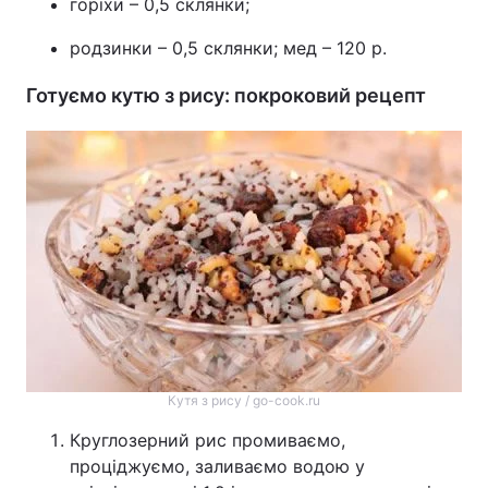
горіхи – 0,5 склянки;
родзинки – 0,5 склянки; мед – 120 р.
Готуємо кутю з рису: покроковий рецепт
Кутя з рису / go-cook.ru
Круглозерний рис промиваємо,
проціджуємо, заливаємо водою у