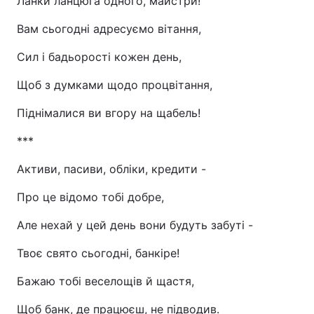
Ланки ланцюга одного, майстри!
Вам сьогодні адресуємо вітання,
Сил і бадьорості кожен день,
Щоб з думками щодо процвітання,
Піднімалися ви вгору на щабель!
***
Активи, пасиви, обліки, кредити -
Про це відомо тобі добре,
Але нехай у цей день вони будуть забуті -
Твоє свято сьогодні, банкіре!
Бажаю тобі веселощів й щастя,
Щоб банк, де працюєш, не підводив.