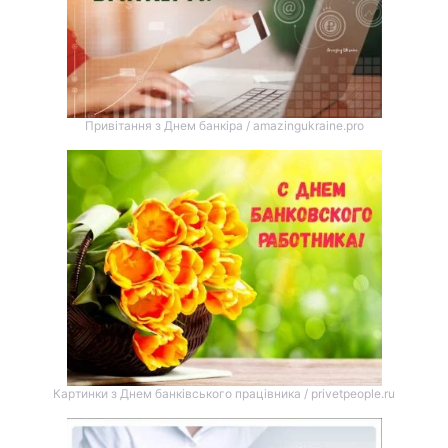
Привітання з Днем банкіра / amazingukraine.pro
Картинки з Днем банківського працівника / privetpeople.ru