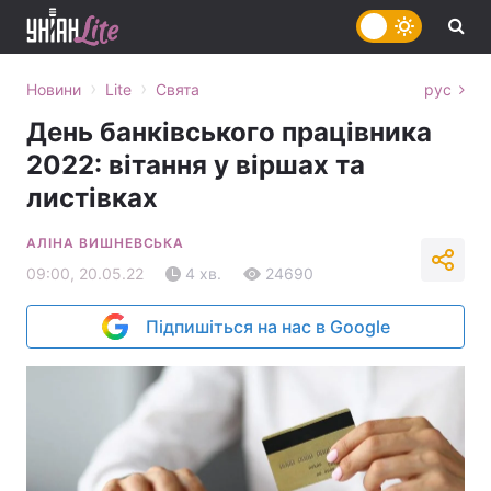
›
›
Новини
Lite
Свята
рус
День банківського працівника
2022: вітання у віршах та
листівках
АЛІНА ВИШНЕВСЬКА
09:00, 20.05.22
4 хв.
24690
Підпишіться на нас в Google