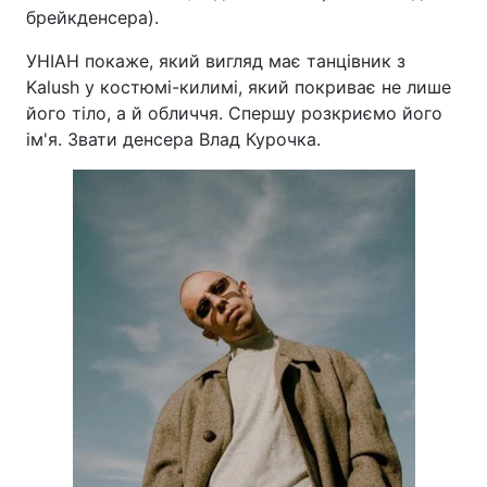
брейкденсера).
УНІАН покаже, який вигляд має танцівник з
Kalush у костюмі-килимі, який покриває не лише
його тіло, а й обличчя. Спершу розкриємо його
ім'я. Звати денсера Влад Курочка.