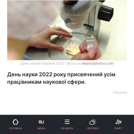
День науки України 2022 / фото ua.
depositphotos.com
День науки 2022 року присвячений усім
працівникам наукової сфери.
Реклама
RU
МОВА
ГОЛОВНА
РОЗДІЛИ
ПОГОДА
ЛАЙТ