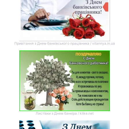
Привітання з Днем банківського працівника / vitannya.in.ua
Листівки з Днем банкіра / klike.net