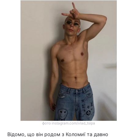
фото instagram.com/vlad_tsipa
Відомо, що він родом з Коломиї та давно