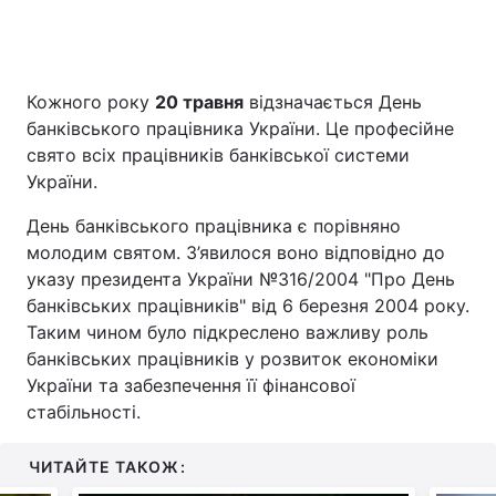
Головна
Війна
Кожного року
20 травня
відзначається День
банківського працівника України. Це професійне
Україна
Політика
свято всіх працівників банківської системи
України.
Економіка
Світ
День банківського працівника є порівняно
Спорт
Наука
молодим святом. З’явилося воно відповідно до
указу президента України №316/2004 "Про День
Техно і зв'язок
Лайт
банківських працівників" від 6 березня 2004 року.
Таким чином було підкреслено важливу роль
Зброя
Інциденти
банківських працівників у розвиток економіки
України та забезпечення її фінансової
Здоров'я
Туризм
стабільності.
Цікавинки
Погода
ЧИТАЙТЕ ТАКОЖ:
Екологія
Регіони