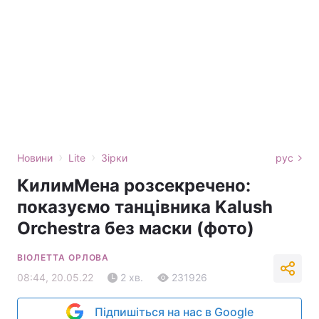
›
›
Новини
Lite
Зірки
рус
КилимМена розсекречено:
показуємо танцівника Kalush
Orchestra без маски (фото)
ВІОЛЕТТА ОРЛОВА
08:44, 20.05.22
2 хв.
231926
Підпишіться на нас в Google