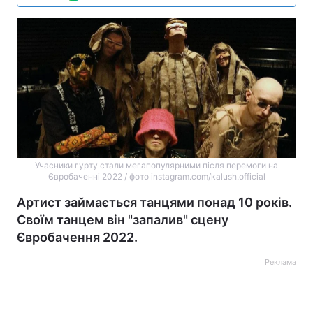
Учасники гурту стали мегапопулярними після перемоги на
Євробаченні 2022 / фото instagram.com/kalush.official
Артист займається танцями понад 10 років.
Своїм танцем він "запалив" сцену
Євробачення 2022.
Реклама