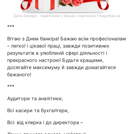
День банкіра - привітання у віршах і картинках / mag.relax.ua
***
Вітаю з Днем банкіра! Бажаю всім професіоналам
– легкої і цікавої праці, завжди позитивних
результатів в улюбленій сфері діяльності і
прекрасного настрою! Будьте кращими,
досягайте максимуму й завжди домагайтеся
бажаного!
***
Аудитори та аналітики,
Всі касири та бухгалтери,
Всі: від клерка і до директора –