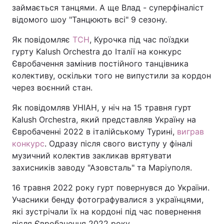
займається танцями. А ще Влад - суперфіналіст
відомого шоу "Танцюють всі" 9 сезону.
Як повідомляє
ТСН
, Курочка під час поїздки
гурту Kalush Orchestra до Італії на конкурс
Євробачення замінив постійного танцівника
колективу, оскільки того не випустили за кордон
через воєнний стан.
Як повідомляв УНІАН, у ніч на 15 травня гурт
Kalush Orchestra, який представляв Україну на
Євробаченні 2022 в італійському Турині,
виграв
конкурс
. Одразу після свого виступу у фіналі
музичний колектив закликав врятувати
захисників заводу "Азовсталь" та Маріуполя.
16 травня 2022 року гурт повернувся до України.
Учасники бенду фотографувалися з українцями,
які зустрічали їх на кордоні під час повернення
після Євробачення 2022 року.