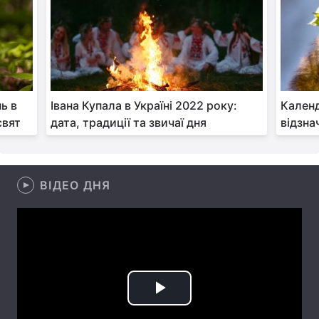
Лонгріди
Відео з Youtube
Статті
Інтерв'ю
Думки
ь в
Івана Купала в Україні 2022 року:
Календ
свят
дата, традиції та звичаї дня
відзна
Архів
Вакансії
Контакти
ВІДЕО ДНЯ
Послуги
Play