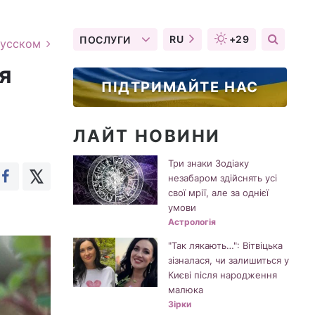
RU
+29
ПОСЛУГИ
русском
ня
ПІДТРИМАЙТЕ НАС
ЛАЙТ НОВИНИ
Три знаки Зодіаку
незабаром здійснять усі
свої мрії, але за однієї
умови
Астрологія
"Так лякають…": Вітвіцька
зізналася, чи залишиться у
Києві після народження
малюка
Зірки