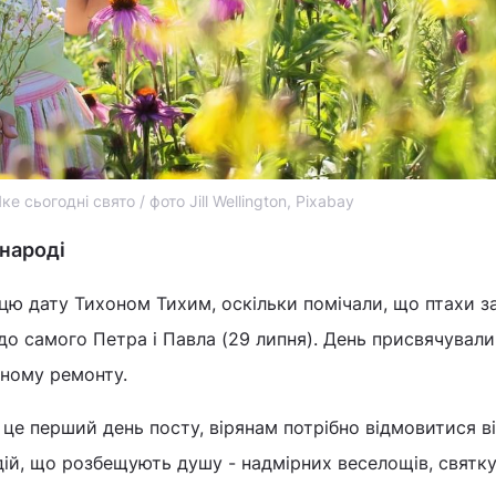
ке сьогодні свято / фото Jill Wellington, Pixabay
 народі
 цю дату Тихоном Тихим, оскільки помічали, що птахи 
 до самого Петра і Павла (29 липня). День присвячували
бному ремонту.
- це перший день посту, вірянам потрібно відмовитися в
 дій, що розбещують душу - надмірних веселощів, святку