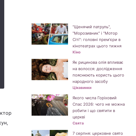
"Щенячий патруль",
"Морозивник" і "Мотор
Сіті": головні прем'єри в
кінотеатрах цього тижня
Кіно
Як рицинова олія впливає
на волосся: дослідження
пояснюють користь цього
народного засобу
Цікавинки
Якого числа Горіховий
Спас 2026: чого не можна
робити і що святити в
ектор
церкві
кун,
Свята
7 серпня: церковне свято