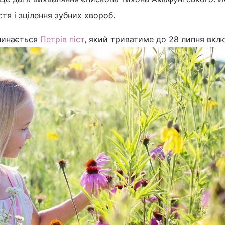
тя і зцілення зубних хвороб.
очинається
Петрів піст
, який триватиме до 28 липня вкл