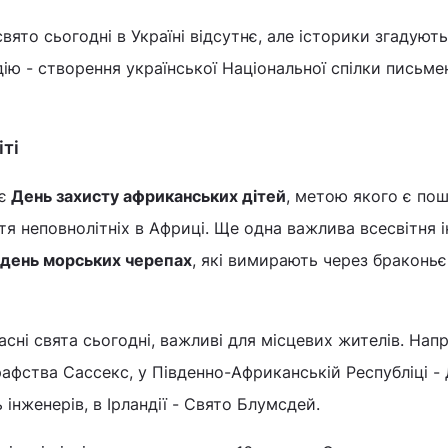
вято сьогодні в Україні відсутнє, але історики згадують
ію - створення української Національної спілки письме
іті
є
День захисту африканських дітей
, метою якого є по
тя неповнолітніх в Африці. Ще одна важлива всесвітня і
день морських черепах
, які вимирають через браконьє
асні свята сьогодні, важливі для місцевих жителів. Нап
графства Сассекс, у Південно-Африканській Республіці -
 інженерів, в Ірландії - Свято Блумсдей.