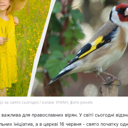
о за свято сьогодні / колаж УНІАН, фото pexels
 важлива для православних вірян. У світі сьогодні відз
льних ініціатив, а в церкві 16 червня - свято початку од