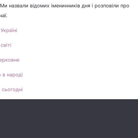
 Ми назвали відомих іменинників дня і розповіли про
аї.
Україні
світі
церковне
 в народі
 сьогодні