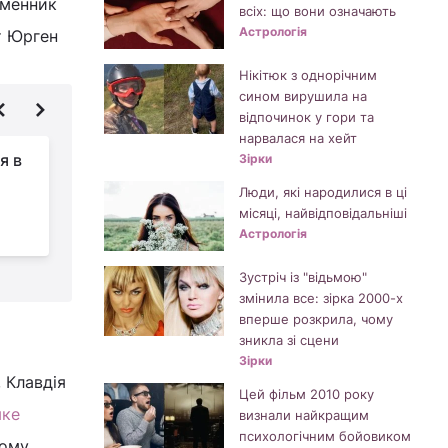
ьменник
всіх: що вони означають
Астрологія
ст Юрген
Нікітюк з однорічним
сином вирушила на
відпочинок у гори та
нарвалася на хейт
я в
Ці знаки Зодіаку
Зірки
незабаром
Люди, які народилися в ці
отримають шанс
місяці, найвідповідальніші
змінити життя назавжди
(
Астрологія
Зустріч із "відьмою"
змінила все: зірка 2000-х
вперше розкрила, чому
зникла зі сцени
Зірки
 Клавдія
Цей фільм 2010 року
яке
визнали найкращим
психологічним бойовиком
Йому