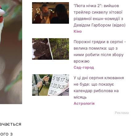
"Люта нічка 2": вийшов
трейлер сиквелу хітової
різдвяної екшн-комедії з
Девідом Гарбором (відео)
Кіно
Порожні грядки в серпні -
велика помилка: що з
ними робити після збору
врожаю
Сад-город
У ці дні серпня клювання
не буде: що показує
календар риболова на
місяць
Астрологія
Реклама
начається
ного з