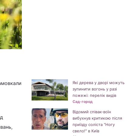
замовкали
Які дерева у дворі можуть
зупинити вогонь у разі
пожежі: перелік видів
Сад-город
Відомий співак-воїн
ід
вибухнув критикою після
приїзду соліста "Ногу
вань,
свело!" в Київ