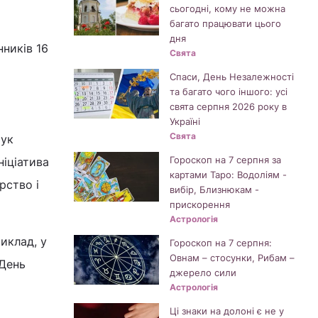
сьогодні, кому не можна
багато працювати цього
дня
нників 16
Свята
Спаси, День Незалежності
та багато чого іншого: усі
свята серпня 2026 року в
Україні
Свята
шук
Гороскоп на 7 серпня за
ніціатива
картами Таро: Водоліям -
рство і
вибір, Близнюкам -
прискорення
Астрологія
риклад, у
Гороскоп на 7 серпня:
Овнам – стосунки, Рибам –
 День
джерело сили
Астрологія
Ці знаки на долоні є не у