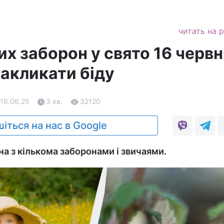
читать на 
их заборон у свято 16 черв
накликати біду
 16.06.25
3 хв.
32120
іться на нас в Google
на з кількома заборонами і звичаями.