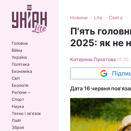
›
›
Новини
Lite
Свята
П'ять головн
2025: як не 
Головна
Війна
Україна
Катерина Пулатова
05:00,
Політика
Економіка
Підпиш
Світ
Екологія
Дата 16 червня пов'яза
Регіони
Спорт
Наука
Техно і зв'язок
Лайт
Зброя