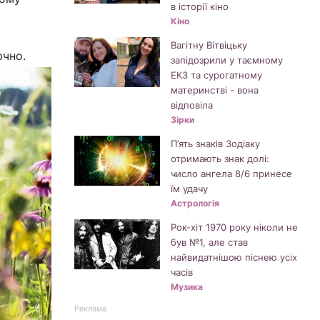
в історії кіно
Кіно
Вагітну Вітвіцьку
ючно.
запідозрили у таємному
ЕКЗ та сурогатному
материнстві - вона
відповіла
Зірки
П’ять знаків Зодіаку
отримають знак долі:
число ангела 8/6 принесе
їм удачу
Астрологія
Рок-хіт 1970 року ніколи не
був №1, але став
найвидатнішою піснею усіх
часів
Музика
Реклама