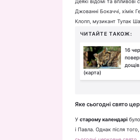
Деякі відомі та впливові с
Джованні Бокаччі, хімік Г
Клопп, музикант Тупак Ша
ЧИТАЙТЕ ТАКОЖ:
Ці знаки Зодіаку
16 чер
незабаром
повер
отримають шанс
дощів
иття назавжди
(карта)
Яке сьогодні свято це
У
старому календарі
було
і Павла. Однак після тог
сьогодні церковне свято
.