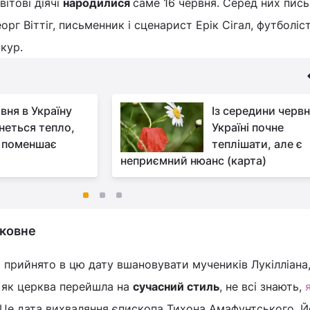
вітові діячі
народилися
саме 16 червня. Серед них пис
еорг Віттіг, письменник і сценарист Ерік Сігал, футболі
кур.
вня в Україну
Із середини червн
неться тепло,
Україні почне
 поменшає
теплішати, але є
неприємний нюанс (карта)
рковне
 прийнято в цю дату вшановувати мучеників Лукілліана,
о, як церква перейшла на
сучасний стиль
, не всі знають,
 Це дата вихваляння єпископа Тихона Амафунтського. 