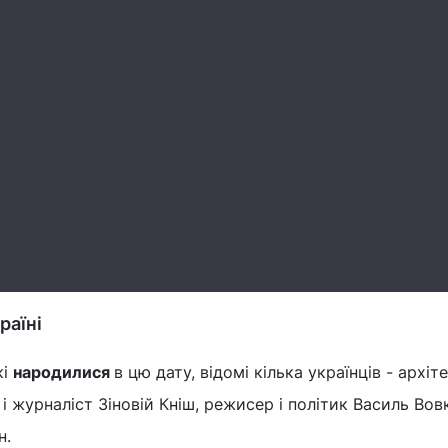
раїні
кі
народилися
в цю дату, відомі кілька українців - архіт
і журналіст Зіновій Кніш, режисер і політик Василь Вов
н.