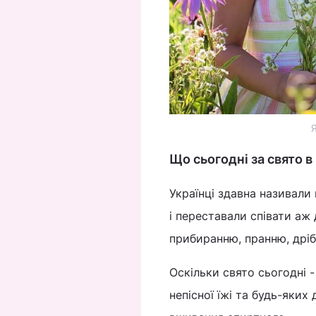
Я
Що сьогодні за свято в
Українці здавна називали
і переставали співати аж
прибиранню, пранню, дрі
Оскільки свято сьогодні 
непісної їжі та будь-яких