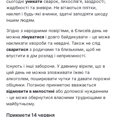
сьогодні
уникати
сварок, лихослів'я, заздрості,
жадібності та зневіри. Не вітаються плітки,
наклеп і будь-які вчинки, здатні заподіяти шкоду
іншим людям.
Згідно з народними повір'ями, в Єлисеїв день не
можна
лінуватися
і довго байдикувати - це може
накликати хвороби та невдачі. Також не слід
сваритися
з родичами та близькими, щоб не
впустити в дім розлад і неприємності.
Існують і інші заборони. У давнину вірили, що в
цей день не можна зловживати їжею та
алкоголем, поширювати чутки та давати порожні
обіцянки. Поганою прикметою вважається
відмовити в милостині
або допомозі нужденним
- це може обернутися власними труднощами в
майбутньому.
Прикмети 14 червня