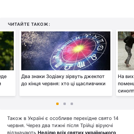
ЧИТАЙТЕ ТАКОЖ:
уде
Два знаки Зодіаку зірвуть джекпот
На вих
и
до кінця червня: хто ці щасливчики
поменш
синопт
Також в Україні є особливе перехідне свято 14
червня. Через два тижні після Трійці віруючі
відзначають
Неділю всіх святих українського