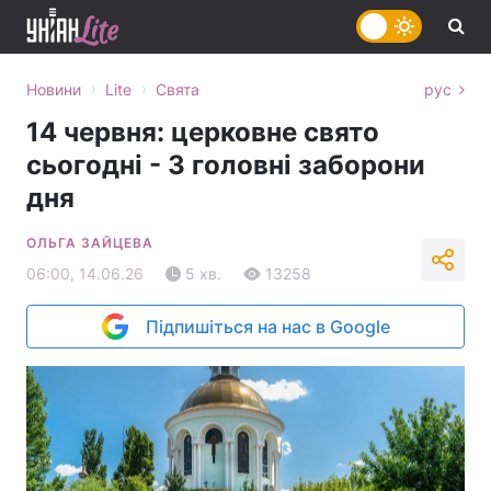
›
›
Новини
Lite
Свята
рус
14 червня: церковне свято
сьогодні - 3 головні заборони
дня
ОЛЬГА ЗАЙЦЕВА
06:00, 14.06.26
5 хв.
13258
Підпишіться на нас в Google