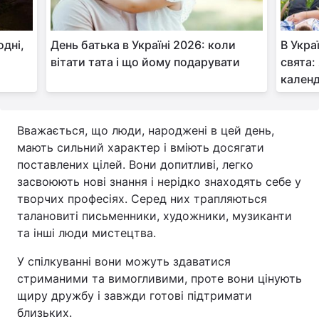
одні,
День батька в Україні 2026: коли
В Укра
вітати тата і що йому подарувати
свята:
календ
Вважається, що люди, народжені в цей день,
мають сильний характер і вміють досягати
поставлених цілей. Вони допитливі, легко
засвоюють нові знання і нерідко знаходять себе у
творчих професіях. Серед них трапляються
талановиті письменники, художники, музиканти
та інші люди мистецтва.
У спілкуванні вони можуть здаватися
стриманими та вимогливими, проте вони цінують
щиру дружбу і завжди готові підтримати
близьких.