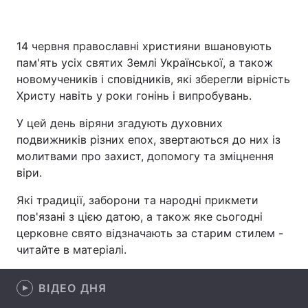
14 червня православні християни вшановують
Головна
Війна
пам'ять усіх святих Землі Української, а також
новомучеників і сповідників, які зберегли вірність
Україна
Політика
Христу навіть у роки гонінь і випробувань.
Економіка
Світ
У цей день віряни згадують духовних
подвижників різних епох, звертаються до них із
Спорт
Наука
молитвами про захист, допомогу та зміцнення
віри.
Техно і зв'язок
Лайт
Які традиції, заборони та народні прикмети
Зброя
Інциденти
пов'язані з цією датою, а також яке сьогодні
церковне свято відзначають за старим стилем -
Здоров'я
Туризм
читайте в матеріалі.
Цікавинки
Погода
ВІДЕО ДНЯ
Екологія
Регіони