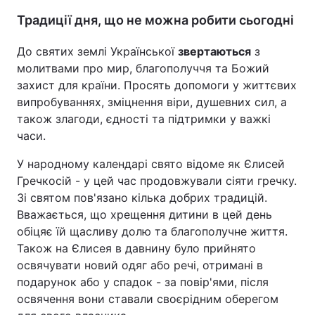
Традиції дня, що не можна робити сьогодні
До святих землі Української
звертаються
з
молитвами про мир, благополуччя та Божий
захист для країни. Просять допомоги у життєвих
випробуваннях, зміцнення віри, душевних сил, а
також злагоди, єдності та підтримки у важкі
часи.
У народному календарі свято відоме як Єлисей
Гречкосій - у цей час продовжували сіяти гречку.
Зі святом пов'язано кілька добрих традицій.
Вважається, що хрещення дитини в цей день
обіцяє їй щасливу долю та благополучне життя.
Також на Єлисея в давнину було прийнято
освячувати новий одяг або речі, отримані в
подарунок або у спадок - за повір'ями, після
освячення вони ставали своєрідним оберегом