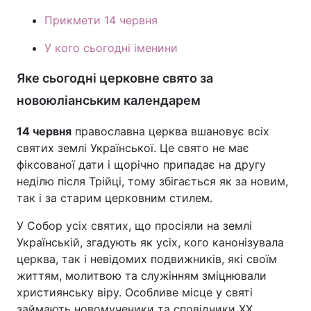
Прикмети 14 червня
Тема оформлення
У кого сьогодні іменини
Яке сьогодні церковне свято за
новоюліанським календарем
14 червня
православна церква вшановує всіх
святих землі Української. Це свято не має
фіксованої дати і щорічно припадає на другу
неділю після Трійці, тому збігається як за новим,
так і за старим церковним стилем.
У Собор усіх святих, що просіяли на землі
Українській, згадують як усіх, кого канонізувала
церква, так і невідомих подвижників, які своїм
життям, молитвою та служінням зміцнювали
християнську віру. Особливе місце у святі
займають новомученики та сповідники XX