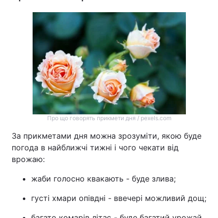
Про що говорять прикмети дня / pexels.com
За прикметами дня можна зрозуміти, якою буде
погода в найближчі тижні і чого чекати від
врожаю:
жаби голосно квакають - буде злива;
густі хмари опівдні - ввечері можливий дощ;
багато комарів літає - буде багатий урожай