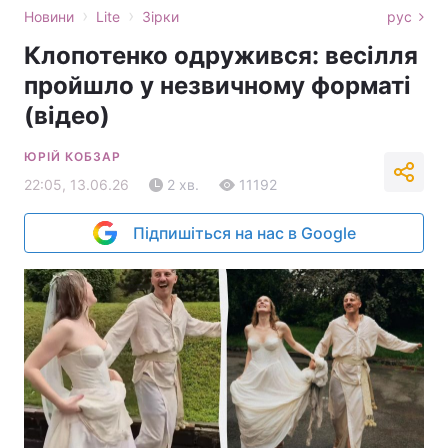
›
›
Новини
Lite
Зірки
рус
Клопотенко одружився: весілля
пройшло у незвичному форматі
(відео)
ЮРІЙ КОБЗАР
22:05, 13.06.26
2 хв.
11192
Підпишіться на нас в Google