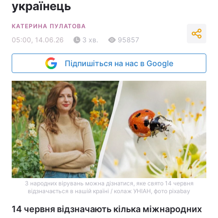
українець
КАТЕРИНА ПУЛАТОВА
05:00, 14.06.26
3 хв.
95857
Підпишіться на нас в Google
З народних вірувань можна дізнатися, яке свято 14 червня
відзначається в нашій країні / колаж УНІАН, фото pixabay
14 червня відзначають кілька міжнародних