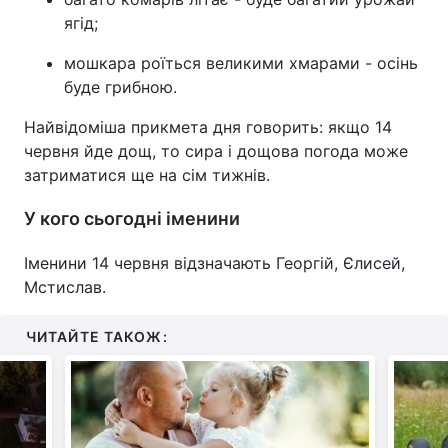
ягід;
мошкара роїться великими хмарами - осінь
буде грибною.
Найвідоміша прикмета дня говорить: якщо 14
червня йде дощ, то сира і дощова погода може
затриматися ще на сім тижнів.
У кого сьогодні іменини
Іменини 14 червня відзначають Георгій, Єлисей,
Мстислав.
ЧИТАЙТЕ ТАКОЖ: