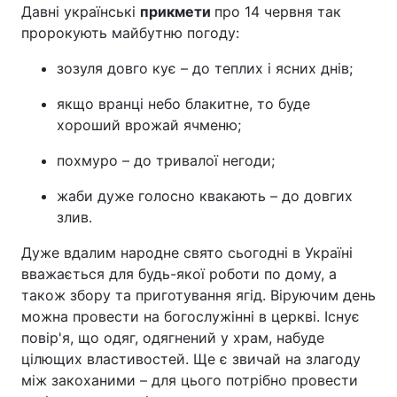
Давні українські
прикмети
про 14 червня так
пророкують майбутню погоду:
зозуля довго кує – до теплих і ясних днів;
якщо вранці небо блакитне, то буде
хороший врожай ячменю;
похмуро – до тривалої негоди;
жаби дуже голосно квакають – до довгих
злив.
Дуже вдалим народне свято сьогодні в Україні
вважається для будь-якої роботи по дому, а
також збору та приготування ягід. Віруючим день
можна провести на богослужінні в церкві. Існує
повір'я, що одяг, одягнений у храм, набуде
цілющих властивостей. Ще є звичай на злагоду
між закоханими – для цього потрібно провести