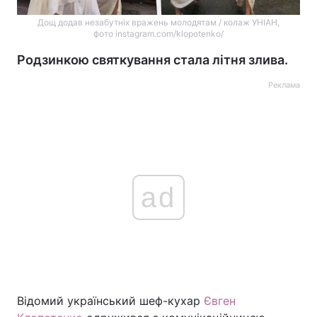
Дощ додав незабутніх вражень молодятам / колаж УНІАН,
фото instagram.com/klopotenko/
Родзинкою святкування стала літня злива.
Реклама
ad
Відомий український шеф-кухар
Євген