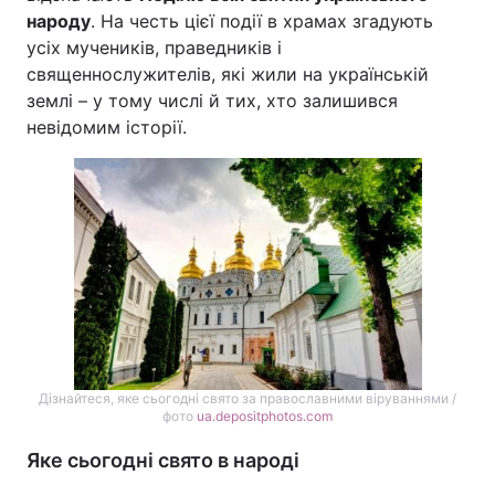
народу
. На честь цієї події в храмах згадують
усіх мучеників, праведників і
священнослужителів, які жили на українській
землі – у тому числі й тих, хто залишився
невідомим історії.
Дізнайтеся, яке сьогодні свято за православними віруваннями /
фото
ua.depositphotos.com
Яке сьогодні свято в народі