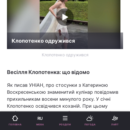
Клопотенко одружився
Клопотенко одружився
Весілля Клопотенка: що відомо
Як писав УНІАН, про стосунки з Катериною
Воскресенською знаменитий кулінар повідомив
прихильникам восени минулого року. У січні
Клопотенко освідчився коханій. При цьому
повідомлялося, що пара
обговорює можливість
RU
укладення шлюбного договору
.
МОВА
ГОЛОВНА
РОЗДІЛИ
ПОГОДА
ЛАЙТ