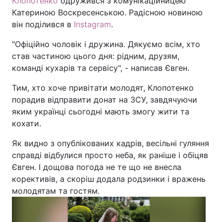
Клопотенко
одружився з комунікаційницею
Катериною Воскресенською. Радісною новиною
він поділився в
Instagram
.
"Офіційно чоловік і дружина. Дякуємо всім, хто
став частиною цього дня: рідним, друзям,
команді кухарів та сервісу", - написав Євген.
Тим, хто хоче привітати молодят, Клопотенко
порадив відправити донат на ЗСУ, завдячуючи
яким українці сьогодні мають змогу жити та
кохати.
Як видно з опублікованих кадрів, весільні гуляння
справді відбулися просто неба, як раніше і обіцяв
Євген. І дощова погода не те що не внесла
корективів, а скоріш додала родзинки і вражень
молодятам та гостям.