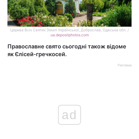
Церква Всіх Святих Землі Української, Доброслав, Одеська обл. /
ua.depositphotos.com
Православне свято сьогодні також відоме
як Єлісей-гречкосей.
Реклама
ad