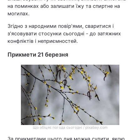
на поминках або залишати їжу та спиртне на
могилах.
Згідно з народними повір'ями, сваритися і
з'ясовувати стосунки сьогодні - до затяжних
конфліктів і неприємностей.
Прикмети 21 березня
Що обіцяє погода сьогодні / pixabay.com
За прикметами цього дня можна судити, якою