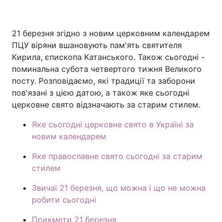
21 березня згідно з новим церковним календарем
Головна
Війна
ПЦУ віряни вшановують пам'ять святителя
Кирила, єпископа Катанського. Також сьогодні -
Україна
Політика
поминальна субота четвертого тижня Великого
посту. Розповідаємо, які традиції та заборони
Економіка
Світ
пов'язані з цією датою, а також яке сьогодні
церковне свято відзначають за старим стилем.
Спорт
Наука
Яке сьогодні церковне свято в Україні за
Техно і зв'язок
Лайт
новим календарем
Зброя
Інциденти
Яке православне свято сьогодні за старим
стилем
Здоров'я
Туризм
Звичаї 21 березня, що можна і що не можна
Цікавинки
Погода
робити сьогодні
Екологія
Регіони
Прикмети 21 березня