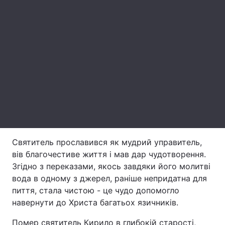
Тема оформлення
Святитель прославився як мудрий управитель,
вів благочестиве життя і мав дар чудотворення.
Згідно з переказами, якось завдяки його молитві
вода в одному з джерел, раніше непридатна для
пиття, стала чистою - це чудо допомогло
навернути до Христа багатьох язичників.
Помер святитель Кирило в глибокій старості,