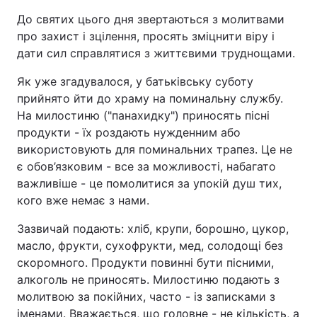
До святих цього дня звертаються з молитвами
про захист і зцілення, просять зміцнити віру і
дати сил справлятися з життєвими труднощами.
Як уже згадувалося, у батьківську суботу
прийнято йти до храму на поминальну службу.
На милостиню ("панахидку") приносять пісні
продукти - їх роздають нужденним або
використовують для поминальних трапез. Це не
є обов’язковим - все за можливості, набагато
важливіше - це помолитися за упокій душ тих,
кого вже немає з нами.
Зазвичай подають: хліб, крупи, борошно, цукор,
масло, фрукти, сухофрукти, мед, солодощі без
скоромного. Продукти повинні бути пісними,
алкоголь не приносять. Милостиню подають з
молитвою за покійних, часто - із записками з
іменами. Вважається, що головне - не кількість, а