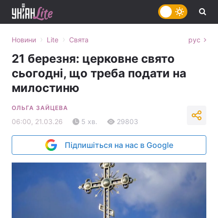
›
›
Новини
Lite
Свята
рус
21 березня: церковне свято
сьогодні, що треба подати на
милостиню
ОЛЬГА ЗАЙЦЕВА
06:00, 21.03.26
5 хв.
29803
Підпишіться на нас в Google