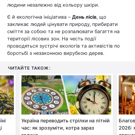
людини незалежно від кольору шкіри.
Є й екологічна ініціатива –
День лісів
, що
закликає людей цінувати природу, прибирати
сміття за собою та не розпалювати багаття на
території лісових зон. На честь події
проводяться зустрічі екологів та активістів по
боротьбі з незаконною вирубкою дерев.
ЧИТАЙТЕ ТАКОЖ:
їні
Україна переводить стрілки на літній
Благов
і
час: як зрозуміти, котра зараз
2026: 