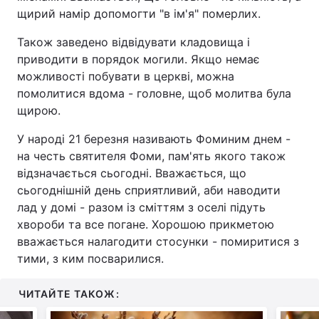
щирий намір допомогти "в ім'я" померлих.
Також заведено відвідувати кладовища і
приводити в порядок могили. Якщо немає
можливості побувати в церкві, можна
помолитися вдома - головне, щоб молитва була
щирою.
У народі 21 березня називають Фоминим днем -
на честь святителя Фоми, пам'ять якого також
відзначається сьогодні. Вважається, що
сьогоднішній день сприятливий, аби наводити
лад у домі - разом із сміттям з оселі підуть
хвороби та все погане. Хорошою прикметою
вважається налагодити стосунки - помиритися з
тими, з ким посварилися.
ЧИТАЙТЕ ТАКОЖ: