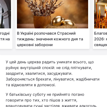
годні
В Україні розпочався Страсний
Благов
тя на
тиждень: значення кожного дня та
2026: 
церковні заборони
свяще
У цей день церква радить уникати всього, що
руйнує внутрішній спокій: не слід пліткувати,
заздрити, хвалитися, засуджувати.
Забороняється брехати, лінуватися, жадібничати
та відмовляти в допомозі.
У батьківську суботу не прийнято погано
говорити про тих, хто пішов з життя,
влаштовувати гучні застілля, вживати алкоголь