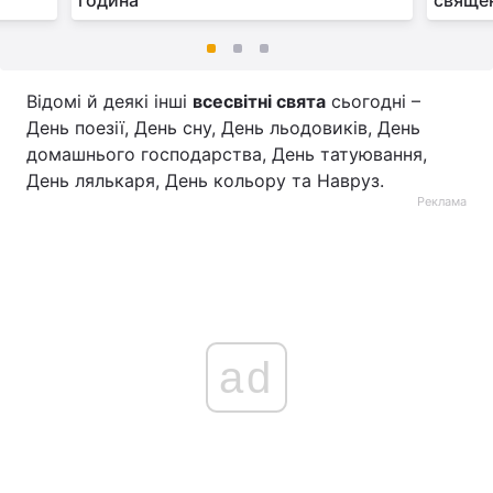
година
свяще
Відомі й деякі інші
всесвітні свята
сьогодні –
День поезії, День сну, День льодовиків, День
домашнього господарства, День татуювання,
День лялькаря, День кольору та Навруз.
Реклама
ad