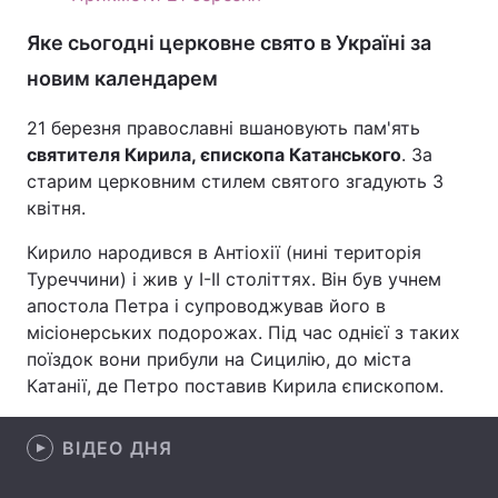
Лонгріди
Яке сьогодні церковне свято в Україні за
новим календарем
Відео з Youtube
Статті
21 березня православні вшановують пам'ять
святителя Кирила, єпископа Катанського
Інтерв'ю
Думки
. За
старим церковним стилем святого згадують 3
Архів
Вакансії
квітня.
Кирило народився в Антіохії (нині територія
Контакти
Туреччини) і жив у I-II століттях. Він був учнем
Послуги
апостола Петра і супроводжував його в
місіонерських подорожах. Під час однієї з таких
поїздок вони прибули на Сицилію, до міста
Катанії, де Петро поставив Кирила єпископом.
ВІДЕО ДНЯ