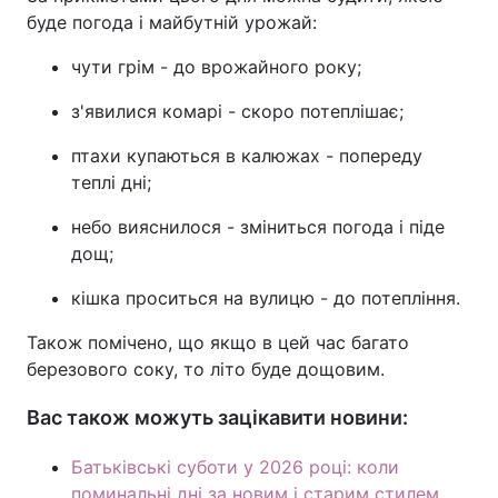
буде погода і майбутній урожай:
чути грім - до врожайного року;
з'явилися комарі - скоро потеплішає;
птахи купаються в калюжах - попереду
теплі дні;
небо вияснилося - зміниться погода і піде
дощ;
кішка проситься на вулицю - до потепління.
Також помічено, що якщо в цей час багато
березового соку, то літо буде дощовим.
Вас також можуть зацікавити новини:
Батьківські суботи у 2026 році: коли
поминальні дні за новим і старим стилем