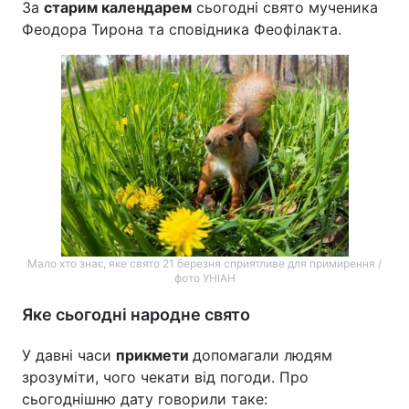
За
старим календарем
сьогодні свято мученика
Феодора Тирона та сповідника Феофілакта.
Мало хто знає, яке свято 21 березня сприятливе для примирення /
фото УНІАН
Яке сьогодні народне свято
У давні часи
прикмети
допомагали людям
зрозуміти, чого чекати від погоди. Про
сьогоднішню дату говорили таке: