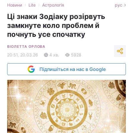
›
›
Новини
Lite
Астрологія
рус
Ці знаки Зодіаку розірвуть
замкнуте коло проблем й
почнуть усе спочатку
ВІОЛЕТТА ОРЛОВА
20:51, 20.03.26
4 хв.
5928
Підпишіться на нас в Google