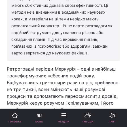
мають об'єктивних доказів своєї ефективності. Ці
методи не є визнаними в академічних наукових
колах, а матеріали на ці теми нерідко мають
розважальний характер - їх не варто розглядати як
надійний інструмент для ухвалення рішень або
складання планів. Під час вирішення питань,
пов'язаних із психологією або здоров'ям, завжди
варто звертатися до наукових фахівців.
Ретроградні періоди Меркурія – одні з найбільш
трансформуючих небесних подій року.
Відбуваючись три-чотири рази на рік, приблизно
на три тижні, вони змінюють наші розумові
процеси та допомагають переосмислити досвід.
Меркурій керує розумом і спілкуванням, і його
рух безпосередньо відображає, як ми
RU
стикаємося зі змінами у відносинах та
МОВА
ГОЛОВНА
РОЗДІЛИ
ПОГОДА
ЛАЙТ
особистому житті.