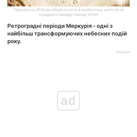
Гороскоп на 2026 рік обіцяє ясність в особистому житті після
складного періоду / колаж УНІАН
Ретроградні періоди Меркурія - одні з
найбільш трансформуючих небесних подій
року.
Реклама
ad